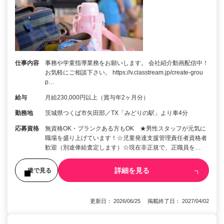
仕事内容
事務や学童指導業務をお願いします。 会社紹介動画配信中！
お気軽にご相談下さい。 https://v.classtream.jp/create-grou
p…
給与
月給230,000円以上（賞与年2ヶ月分）
勤務地
茨城県つくば市矢田部／TX「みどりの駅」より車4分
応募資格
無資格OK・ブランクある方もOK ★男性スタッフが元気に
職場を盛り上げています！☆児童発達支援管理責任者資格者
歓迎（別途俸給査定します）☆現在非正規で、正職員を…
詳細を見る
後で見る
更新日： 2026/06/25 掲載終了日： 2027/04/02