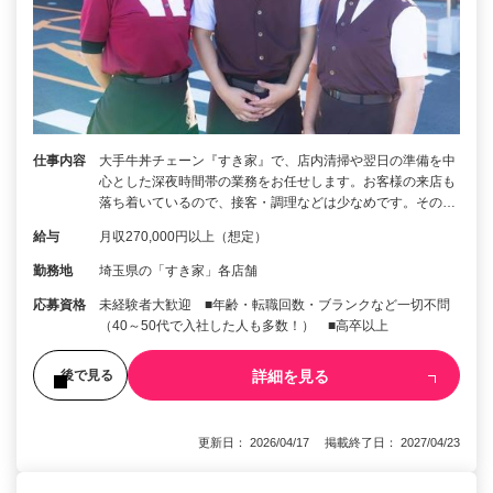
仕事内容
大手牛丼チェーン『すき家』で、店内清掃や翌日の準備を中
心とした深夜時間帯の業務をお任せします。お客様の来店も
落ち着いているので、接客・調理などは少なめです。その…
給与
月収270,000円以上（想定）
勤務地
埼玉県の「すき家」各店舗
応募資格
未経験者大歓迎 ■年齢・転職回数・ブランクなど一切不問
（40～50代で入社した人も多数！） ■高卒以上
詳細を見る
後で見る
更新日： 2026/04/17 掲載終了日： 2027/04/23