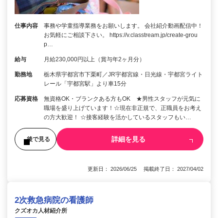
仕事内容
事務や学童指導業務をお願いします。 会社紹介動画配信中！
お気軽にご相談下さい。 https://v.classtream.jp/create-grou
p…
給与
月給230,000円以上（賞与年2ヶ月分）
勤務地
栃木県宇都宮市下栗町／JR宇都宮線・日光線・宇都宮ライト
レール「宇都宮駅」より車15分
応募資格
無資格OK・ブランクある方もOK ★男性スタッフが元気に
職場を盛り上げています！☆現在非正規で、正職員をお考え
の方大歓迎！ ☆接客経験を活かしているスタッフもい…
詳細を見る
後で見る
更新日： 2026/06/25 掲載終了日： 2027/04/02
2次救急病院の看護師
クズオカ人材紹介所