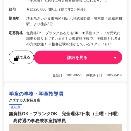
（卒業者）であれば有資格者指導員になれます。…
給与
月給220,000円以上（賞与年2ヶ月分）
勤務地
埼玉県さいたま市南区別所／JR武蔵野線・埼京線「武蔵浦和
駅」より徒歩3分
応募資格
無資格OK・ブランクある方もOK ★男性スタッフが元気に
職場を盛り上げています！☆現在非正規で、正職員をお考え
の方大歓迎！ ☆接客経験を活かしているスタッフもい…
詳細を見る
後で見る
更新日： 2026/06/25 掲載終了日： 2027/04/02
学童の事務・学童指導員
クズオカ人材紹介所
正社員
無資格OK・ブランクOK 完全週休2日制（土曜・日曜）
高待遇の事務兼学童指導員