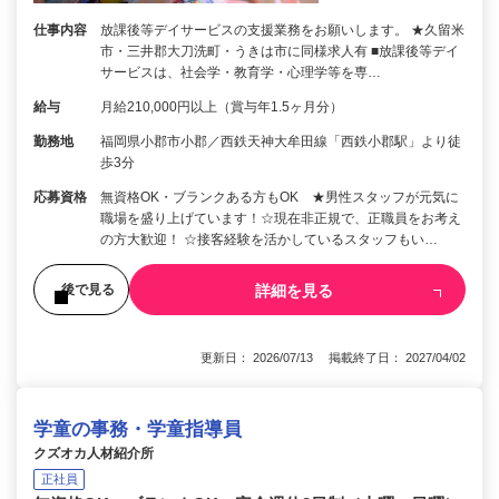
仕事内容
放課後等デイサービスの支援業務をお願いします。 ★久留米
市・三井郡大刀洗町・うきは市に同様求人有 ■放課後等デイ
サービスは、社会学・教育学・心理学等を専…
給与
月給210,000円以上（賞与年1.5ヶ月分）
勤務地
福岡県小郡市小郡／西鉄天神大牟田線「西鉄小郡駅」より徒
歩3分
応募資格
無資格OK・ブランクある方もOK ★男性スタッフが元気に
職場を盛り上げています！☆現在非正規で、正職員をお考え
の方大歓迎！ ☆接客経験を活かしているスタッフもい…
詳細を見る
後で見る
更新日： 2026/07/13 掲載終了日： 2027/04/02
学童の事務・学童指導員
クズオカ人材紹介所
正社員