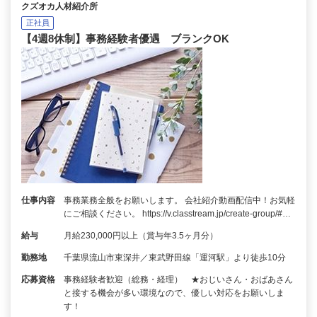
クズオカ人材紹介所
正社員
【4週8休制】事務経験者優遇 ブランクOK
仕事内容
事務業務全般をお願いします。 会社紹介動画配信中！お気軽
にご相談ください。 https://v.classtream.jp/create-group/#…
給与
月給230,000円以上（賞与年3.5ヶ月分）
勤務地
千葉県流山市東深井／東武野田線「運河駅」より徒歩10分
応募資格
事務経験者歓迎（総務・経理） ★おじいさん・おばあさん
と接する機会が多い環境なので、優しい対応をお願いしま
す！