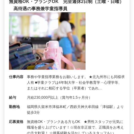
無資格OK・ブランクOK 完全週休2日制（土曜・日曜）
高待遇の事務兼学童指導員
仕事内容
事務や学童指導業務をお願いします。 ★北九州市にも同様求
人有 ■学童クラブは4年制大学・社会学教育学・心理学等、
またはそれに相応する学位（卒業者）であれ…
給与
月給230,000円以上（賞与年1.5ヶ月分）
勤務地
福岡県久留米市津福本町／西鉄天神大牟田線「津福駅」より
徒歩3分
応募資格
無資格OK・ブランクある方もOK ★男性スタッフが元気に
職場を盛り上げています！☆現在非正規で、正職員をお考え
の方大歓迎！ ☆接客経験を活かしているスタッフもい…