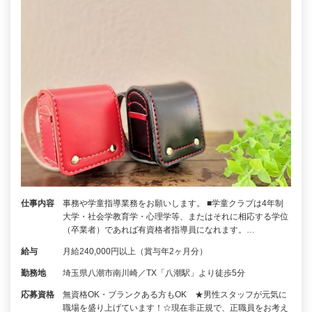
仕事内容
事務や学童指導業務をお願いします。 ■学童クラブは4年制
大学・社会学教育学・心理学等、またはそれに相応する学位
（卒業者）であれば有資格者指導員になれます。…
給与
月給240,000円以上（賞与年2ヶ月分）
勤務地
埼玉県八潮市南川崎／TX「八潮駅」より徒歩5分
応募資格
無資格OK・ブランクある方もOK ★男性スタッフが元気に
職場を盛り上げています！☆現在非正規で、正職員をお考え