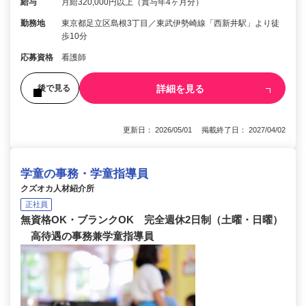
給与
月給320,000円以上（賞与年4ヶ月分）
勤務地
東京都足立区島根3丁目／東武伊勢崎線「西新井駅」より徒
歩10分
応募資格
看護師
詳細を見る
後で見る
更新日： 2026/05/01 掲載終了日： 2027/04/02
学童の事務・学童指導員
クズオカ人材紹介所
正社員
無資格OK・ブランクOK 完全週休2日制（土曜・日曜）
高待遇の事務兼学童指導員