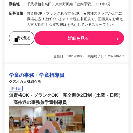
勤務地
千葉県柏市高田／東武野田線「豊四季駅」より車3分
応募資格
無資格OK・ブランクある方もOK ★男性スタッフが元気に
職場を盛り上げています！☆現在非正規で、正職員をお考え
の方大歓迎！ ☆接客経験を活かしているスタッフもい…
詳細を見る
後で見る
更新日： 2026/08/05 掲載終了日： 2027/04/02
学童の事務・学童指導員
クズオカ人材紹介所
正社員
無資格OK・ブランクOK 完全週休2日制（土曜・日曜）
高待遇の事務兼学童指導員