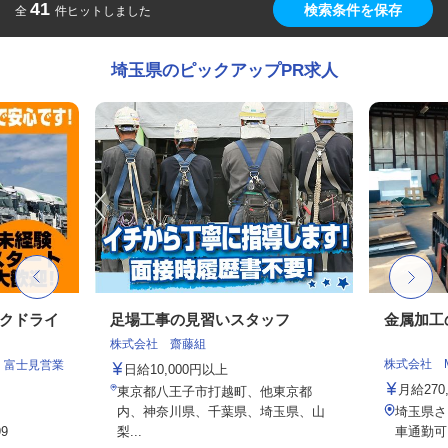
41
検索条件を保存
全
件ヒットしました
埼玉県のピックアップPR求人
ックドライ
足場工事の見習いスタッフ
金属加工
株式会社 齋藤組
株式会社 
 富士見営業
日給10,000円以上
月給270,
東京都八王子市打越町、他東京都
内、神奈川県、千葉県、埼玉県、山
埼玉県さ
9
梨...
車通勤可