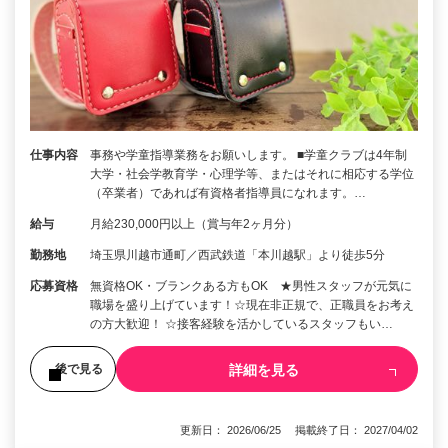
仕事内容
事務や学童指導業務をお願いします。 ■学童クラブは4年制
大学・社会学教育学・心理学等、またはそれに相応する学位
（卒業者）であれば有資格者指導員になれます。…
給与
月給230,000円以上（賞与年2ヶ月分）
勤務地
埼玉県川越市通町／西武鉄道「本川越駅」より徒歩5分
応募資格
無資格OK・ブランクある方もOK ★男性スタッフが元気に
職場を盛り上げています！☆現在非正規で、正職員をお考え
の方大歓迎！ ☆接客経験を活かしているスタッフもい…
詳細を見る
後で見る
更新日： 2026/06/25 掲載終了日： 2027/04/02