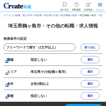
後で見る
閲覧履歴
会員登録
メニュー
クリエイト転職・求人TOP
＞
埼玉県
＞
埼玉県その他
＞
埼玉県鶴ヶ島市
＞
埼玉県鶴ヶ島市・その他
埼玉県鶴ヶ島市・その他の転職・求人情報
検索条件の設定
絞り込む
職種
指定しない
選択
エリア
埼玉県その他(鶴ヶ島市)
選択
条件
女性5割以上
選択
業種
指定しない
選択