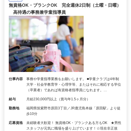
無資格OK・ブランクOK 完全週休2日制（土曜・日曜）
高待遇の事務兼学童指導員
仕事内容
事務や学童指導業務をお願いします。 ■学童クラブは4年制
大学・社会学教育学・心理学等、またはそれに相応する学位
（卒業者）であれば有資格者指導員になれます。…
給与
月給230,000円以上（賞与年1.5ヶ月分）
勤務地
福岡県筑紫野市原田3丁目／JR鹿児島本線「原田駅」より徒
歩10分
応募資格
未経験者大歓迎！ 無資格OK・ブランクある方もOK ★男性
スタッフが元気に職場を盛り上げています！☆現在非正規