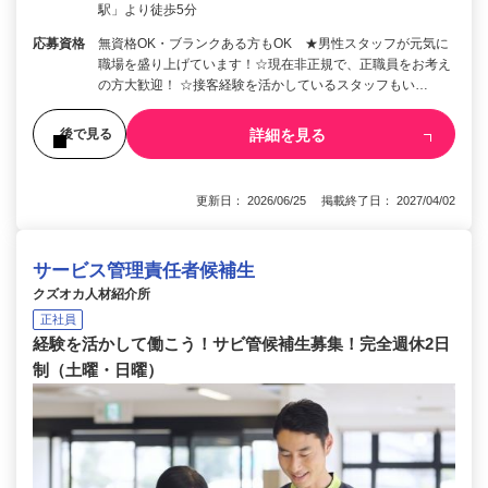
駅」より徒歩5分
応募資格
無資格OK・ブランクある方もOK ★男性スタッフが元気に
職場を盛り上げています！☆現在非正規で、正職員をお考え
の方大歓迎！ ☆接客経験を活かしているスタッフもい…
詳細を見る
後で見る
更新日： 2026/06/25 掲載終了日： 2027/04/02
サービス管理責任者候補生
クズオカ人材紹介所
正社員
経験を活かして働こう！サビ管候補生募集！完全週休2日
制（土曜・日曜）