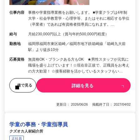
仕事内容
事務や学童指導業務をお願いします。 ■学童クラブは4年制
大学・社会学教育学・心理学等、またはそれに相応する学位
（卒業者）であれば有資格者指導員になれます。…
給与
月給230,000円以上（賞与年約500,000円程度）
勤務地
福岡県福岡市東区箱崎／福岡市地下鉄箱崎線「箱崎九大前
駅」より徒歩10分
応募資格
無資格OK・ブランクある方もOK ★男性スタッフが元気に
職場を盛り上げています！☆現在非正規で、正職員をお考え
の方大歓迎！ ☆接客経験を活かしているスタッフもい…
詳細を見る
後で見る
更新日： 2026/06/26 掲載終了日： 2027/04/02
学童の事務・学童指導員
クズオカ人材紹介所
正社員