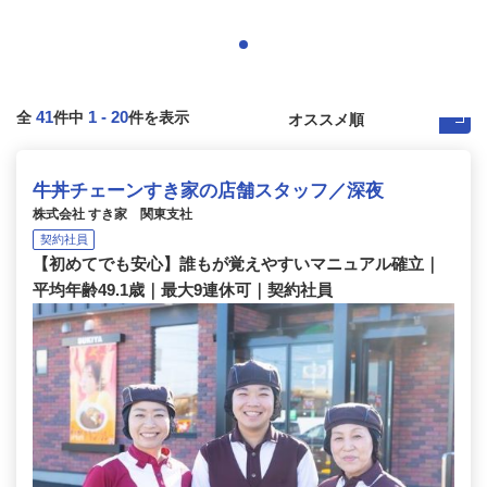
41
1
-
20
全
件中
件を表示
牛丼チェーンすき家の店舗スタッフ／深夜
株式会社 すき家 関東支社
契約社員
【初めてでも安心】誰もが覚えやすいマニュアル確立｜
平均年齢49.1歳｜最大9連休可｜契約社員