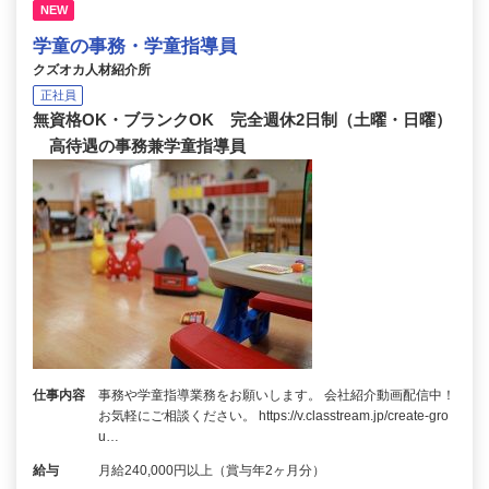
NEW
学童の事務・学童指導員
クズオカ人材紹介所
正社員
無資格OK・ブランクOK 完全週休2日制（土曜・日曜）
高待遇の事務兼学童指導員
仕事内容
事務や学童指導業務をお願いします。 会社紹介動画配信中！
お気軽にご相談ください。 https://v.classtream.jp/create-gro
u…
給与
月給240,000円以上（賞与年2ヶ月分）