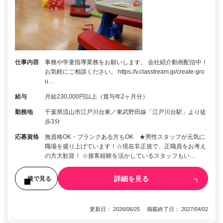
仕事内容
事務や学童指導業務をお願いします。 会社紹介動画配信中！
お気軽にご相談ください。 https://v.classtream.jp/create-gro
u…
給与
月給230,000円以上（賞与年2ヶ月分）
勤務地
千葉県流山市江戸川台東／東武野田線「江戸川台駅」より徒
歩3分
応募資格
無資格OK・ブランクある方もOK ★男性スタッフが元気に
職場を盛り上げています！☆現在非正規で、正職員をお考え
の方大歓迎！ ☆接客経験を活かしているスタッフもい…
詳細を見る
後で見る
更新日： 2026/06/25 掲載終了日： 2027/04/02