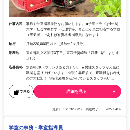
仕事内容
事務や学童指導業務をお願いします。 ■学童クラブは4年制
大学・社会学教育学・心理学等、またはそれに相応する学位
（卒業者）であれば有資格者指導員になれます。…
給与
月給220,000円以上（賞与年2ヶ月分）
勤務地
東京都足立区関原3丁目／東武伊勢崎線「西新井駅」より徒
歩10分
応募資格
無資格OK・ブランクある方もOK ★男性スタッフが元気に
職場を盛り上げています！☆現在非正規で、正職員をお考え
の方大歓迎！ ☆接客経験を活かしているスタッフもい…
詳細を見る
後で見る
更新日： 2026/06/25 掲載終了日： 2027/04/02
学童の事務・学童指導員