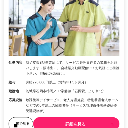
仕事内容
就労支援B型事業所にて、サービス管理責任者の業務をお願
いします（候補生）。 会社紹介動画配信中！お気軽にご相談
下さい。 https://v.classt…
給与
月給270,000円以上（賞与年1.5ヶ月分）
勤務地
茨城県石岡市柿岡／JR常磐線「石岡駅」より車5分
応募資格
放課後等デイサービス、老人介護施設、特別養護老人ホーム
などでの5年以上の経験者等（サービス管理責任者基礎研修
受講資格者）
詳細を見る
後で見る