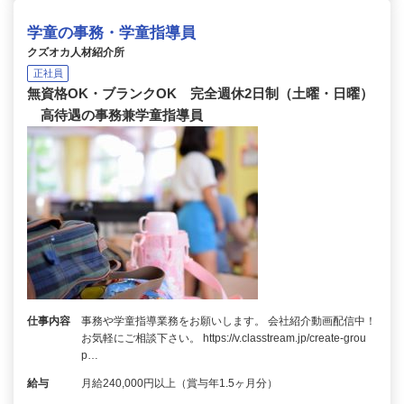
学童の事務・学童指導員
クズオカ人材紹介所
正社員
無資格OK・ブランクOK 完全週休2日制（土曜・日曜）
高待遇の事務兼学童指導員
仕事内容
事務や学童指導業務をお願いします。 会社紹介動画配信中！
お気軽にご相談下さい。 https://v.classtream.jp/create-grou
p…
給与
月給240,000円以上（賞与年1.5ヶ月分）