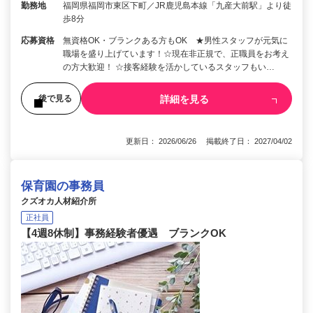
勤務地
福岡県福岡市東区下町／JR鹿児島本線「九産大前駅」より徒
歩8分
応募資格
無資格OK・ブランクある方もOK ★男性スタッフが元気に
職場を盛り上げています！☆現在非正規で、正職員をお考え
の方大歓迎！ ☆接客経験を活かしているスタッフもい…
詳細を見る
後で見る
更新日： 2026/06/26 掲載終了日： 2027/04/02
保育園の事務員
クズオカ人材紹介所
正社員
【4週8休制】事務経験者優遇 ブランクOK