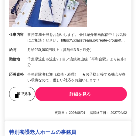
仕事内容
事務業務全般をお願いします。 会社紹介動画配信中！お気軽
にご相談ください。 https://v.classtream.jp/create-group/#…
給与
月給230,000円以上（賞与年3.5ヶ月分）
勤務地
千葉県流山市流山9丁目／流鉄流山線「平和台駅」より徒歩3
分
応募資格
事務経験者歓迎（総務・経理） ★お子様と接する機会が多
い環境なので、優しい対応をお願いします！
詳細を見る
後で見る
更新日： 2026/06/01 掲載終了日： 2027/04/02
特別養護老人ホームの事務員