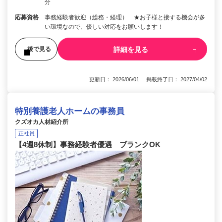
分
応募資格
事務経験者歓迎（総務・経理） ★お子様と接する機会が多
い環境なので、優しい対応をお願いします！
詳細を見る
後で見る
更新日： 2026/06/01 掲載終了日： 2027/04/02
特別養護老人ホームの事務員
クズオカ人材紹介所
正社員
【4週8休制】事務経験者優遇 ブランクOK