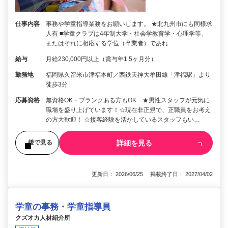
仕事内容
事務や学童指導業務をお願いします。 ★北九州市にも同様求
人有 ■学童クラブは4年制大学・社会学教育学・心理学等、
またはそれに相応する学位（卒業者）であれ…
給与
月給230,000円以上（賞与年1.5ヶ月分）
勤務地
福岡県久留米市津福本町／西鉄天神大牟田線「津福駅」より
徒歩3分
応募資格
無資格OK・ブランクある方もOK ★男性スタッフが元気に
職場を盛り上げています！☆現在非正規で、正職員をお考え
の方大歓迎！ ☆接客経験を活かしているスタッフもい…
詳細を見る
後で見る
更新日： 2026/06/25 掲載終了日： 2027/04/02
学童の事務・学童指導員
クズオカ人材紹介所