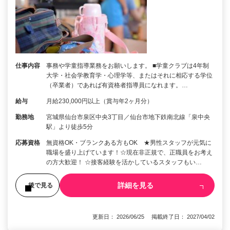
仕事内容
事務や学童指導業務をお願いします。 ■学童クラブは4年制
大学・社会学教育学・心理学等、またはそれに相応する学位
（卒業者）であれば有資格者指導員になれます。…
給与
月給230,000円以上（賞与年2ヶ月分）
勤務地
宮城県仙台市泉区中央3丁目／仙台市地下鉄南北線「泉中央
駅」より徒歩5分
応募資格
無資格OK・ブランクある方もOK ★男性スタッフが元気に
職場を盛り上げています！☆現在非正規で、正職員をお考え
の方大歓迎！ ☆接客経験を活かしているスタッフもい…
詳細を見る
後で見る
更新日： 2026/06/25 掲載終了日： 2027/04/02