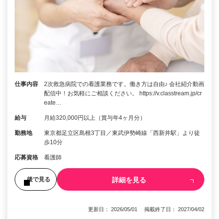
仕事内容
2次救急病院での看護業務です。働き方は自由♪ 会社紹介動画
配信中！お気軽にご相談ください。 https://v.classtream.jp/cr
eate…
給与
月給320,000円以上（賞与年4ヶ月分）
勤務地
東京都足立区島根3丁目／東武伊勢崎線「西新井駅」より徒
歩10分
応募資格
看護師
詳細を見る
後で見る
更新日： 2026/05/01 掲載終了日： 2027/04/02