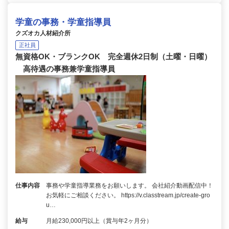
学童の事務・学童指導員
クズオカ人材紹介所
正社員
無資格OK・ブランクOK 完全週休2日制（土曜・日曜）
高待遇の事務兼学童指導員
仕事内容
事務や学童指導業務をお願いします。 会社紹介動画配信中！
お気軽にご相談ください。 https://v.classtream.jp/create-gro
u…
給与
月給230,000円以上（賞与年2ヶ月分）