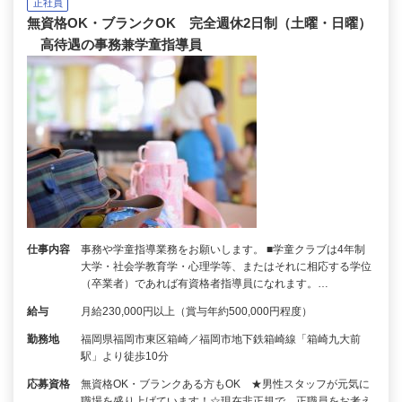
正社員
無資格OK・ブランクOK 完全週休2日制（土曜・日曜）
高待遇の事務兼学童指導員
仕事内容
事務や学童指導業務をお願いします。 ■学童クラブは4年制
大学・社会学教育学・心理学等、またはそれに相応する学位
（卒業者）であれば有資格者指導員になれます。…
給与
月給230,000円以上（賞与年約500,000円程度）
勤務地
福岡県福岡市東区箱崎／福岡市地下鉄箱崎線「箱崎九大前
駅」より徒歩10分
応募資格
無資格OK・ブランクある方もOK ★男性スタッフが元気に
職場を盛り上げています！☆現在非正規で、正職員をお考え