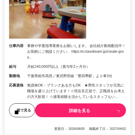
仕事内容
事務や学童指導業務をお願いします。 会社紹介動画配信中！
お気軽にご相談ください。 https://v.classtream.jp/create-gro
u…
給与
月給240,000円以上（賞与年2ヶ月分）
勤務地
千葉県柏市高田／東武野田線「豊四季駅」より車3分
応募資格
無資格OK・ブランクある方もOK ★男性スタッフが元気に
職場を盛り上げています！☆現在非正規で、正職員をお考え
の方大歓迎！ ☆接客経験を活かしているスタッフもい…
詳細を見る
後で見る
更新日： 2026/08/05 掲載終了日： 2027/04/02