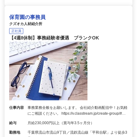
保育園の事務員
クズオカ人材紹介所
正社員
【4週8休制】事務経験者優遇 ブランクOK
仕事内容
事務業務全般をお願いします。 会社紹介動画配信中！お気軽
にご相談ください。 https://v.classtream.jp/create-group/#…
給与
月給230,000円以上（賞与年3.5ヶ月分）
勤務地
千葉県流山市流山9丁目／流鉄流山線「平和台駅」より徒歩3