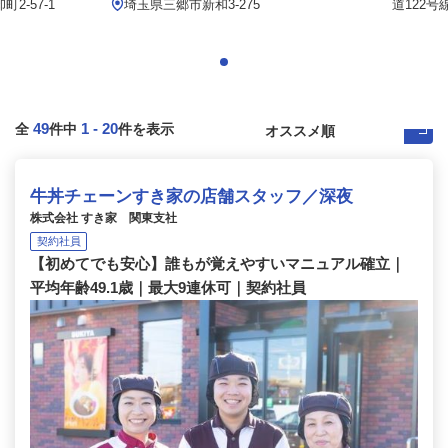
2-57-1
埼玉県三郷市新和3-275
道122号
49
1
-
20
全
件中
件を表示
牛丼チェーンすき家の店舗スタッフ／深夜
株式会社 すき家 関東支社
契約社員
【初めてでも安心】誰もが覚えやすいマニュアル確立｜
平均年齢49.1歳｜最大9連休可｜契約社員