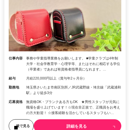
仕事内容
事務や学童指導業務をお願いします。 ■学童クラブは4年制
大学・社会学教育学・心理学等、またはそれに相応する学位
（卒業者）であれば有資格者指導員になれます。…
給与
月給220,000円以上（賞与年2ヶ月分）
勤務地
埼玉県さいたま市南区別所／JR武蔵野線・埼京線「武蔵浦和
駅」より徒歩3分
応募資格
無資格OK・ブランクある方もOK ★男性スタッフが元気に
職場を盛り上げています！☆現在非正規で、正職員をお考え
の方大歓迎！ ☆接客経験を活かしているスタッフもい…
詳細を見る
後で見る