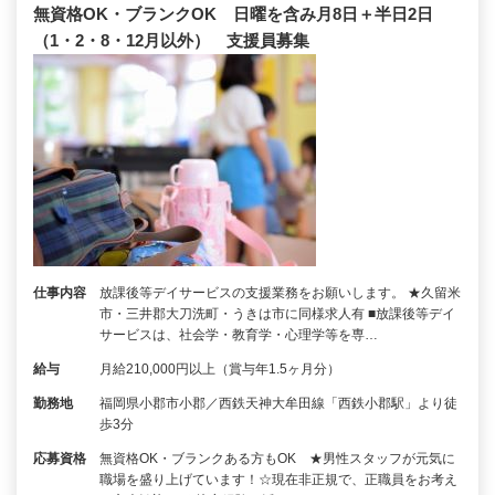
無資格OK・ブランクOK 日曜を含み月8日＋半日2日
（1・2・8・12月以外） 支援員募集
仕事内容
放課後等デイサービスの支援業務をお願いします。 ★久留米
市・三井郡大刀洗町・うきは市に同様求人有 ■放課後等デイ
サービスは、社会学・教育学・心理学等を専…
給与
月給210,000円以上（賞与年1.5ヶ月分）
勤務地
福岡県小郡市小郡／西鉄天神大牟田線「西鉄小郡駅」より徒
歩3分
応募資格
無資格OK・ブランクある方もOK ★男性スタッフが元気に
職場を盛り上げています！☆現在非正規で、正職員をお考え