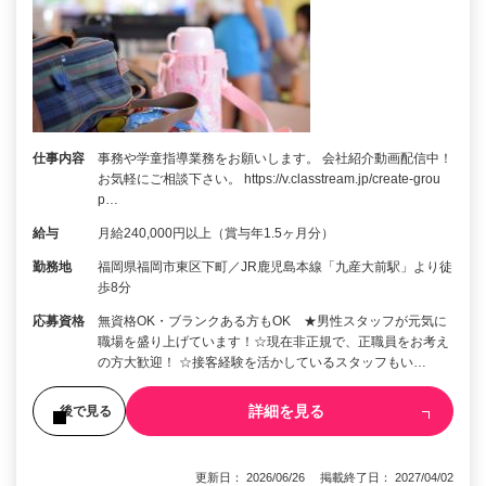
仕事内容
事務や学童指導業務をお願いします。 会社紹介動画配信中！
お気軽にご相談下さい。 https://v.classtream.jp/create-grou
p…
給与
月給240,000円以上（賞与年1.5ヶ月分）
勤務地
福岡県福岡市東区下町／JR鹿児島本線「九産大前駅」より徒
歩8分
応募資格
無資格OK・ブランクある方もOK ★男性スタッフが元気に
職場を盛り上げています！☆現在非正規で、正職員をお考え
の方大歓迎！ ☆接客経験を活かしているスタッフもい…
詳細を見る
後で見る
更新日： 2026/06/26 掲載終了日： 2027/04/02