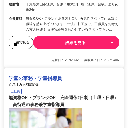
勤務地
千葉県流山市江戸川台東／東武野田線「江戸川台駅」より徒
歩3分
応募資格
無資格OK・ブランクある方もOK ★男性スタッフが元気に
職場を盛り上げています！☆現在非正規で、正職員をお考え
の方大歓迎！ ☆接客経験を活かしているスタッフもい…
詳細を見る
後で見る
更新日： 2026/06/25 掲載終了日： 2027/04/02
学童の事務・学童指導員
クズオカ人材紹介所
正社員
無資格OK・ブランクOK 完全週休2日制（土曜・日曜）
高待遇の事務兼学童指導員