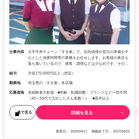
仕事内容
大手牛丼チェーン『すき家』で、店内清掃や翌日の準備を中
心とした深夜時間帯の業務をお任せします。お客様の来店も
落ち着いているので、接客・調理などは少なめです。その…
給与
月収270,000円以上（想定）
勤務地
埼玉県の「すき家」各店舗
応募資格
未経験者大歓迎 ■年齢・転職回数・ブランクなど一切不問
（40～50代で入社した人も多数！） ■高卒以上
詳細を見る
後で見る
更新日： 2026/04/17 掲載終了日： 2027/04/23