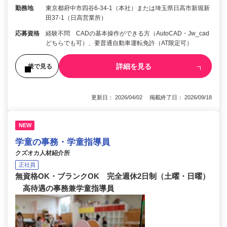
勤務地
東京都府中市四谷6-34-1（本社）または埼玉県日高市新堀新
田37-1（日高営業所）
応募資格
経験不問 CADの基本操作ができる方（AutoCAD・Jw_cad
どちらでも可）、要普通自動車運転免許（AT限定可）
詳細を見る
後で見る
更新日： 2026/04/02 掲載終了日： 2026/09/18
NEW
学童の事務・学童指導員
クズオカ人材紹介所
正社員
無資格OK・ブランクOK 完全週休2日制（土曜・日曜）
高待遇の事務兼学童指導員