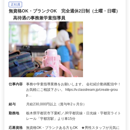
正社員
無資格OK・ブランクOK 完全週休2日制（土曜・日曜）
高待遇の事務兼学童指導員
仕事内容
事務や学童指導業務をお願いします。 会社紹介動画配信中！
お気軽にご相談下さい。 https://v.classtream.jp/create-grou
p…
給与
月給230,000円以上（賞与年2ヶ月分）
勤務地
栃木県宇都宮市下栗町／JR宇都宮線・日光線・宇都宮ライト
レール「宇都宮駅」より車15分
応募資格
無資格OK・ブランクある方もOK ★男性スタッフが元気に