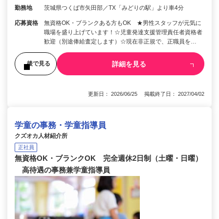
勤務地
茨城県つくば市矢田部／TX「みどりの駅」より車4分
応募資格
無資格OK・ブランクある方もOK ★男性スタッフが元気に
職場を盛り上げています！☆児童発達支援管理責任者資格者
歓迎（別途俸給査定します）☆現在非正規で、正職員を…
詳細を見る
後で見る
更新日： 2026/06/25 掲載終了日： 2027/04/02
学童の事務・学童指導員
クズオカ人材紹介所
正社員
無資格OK・ブランクOK 完全週休2日制（土曜・日曜）
高待遇の事務兼学童指導員