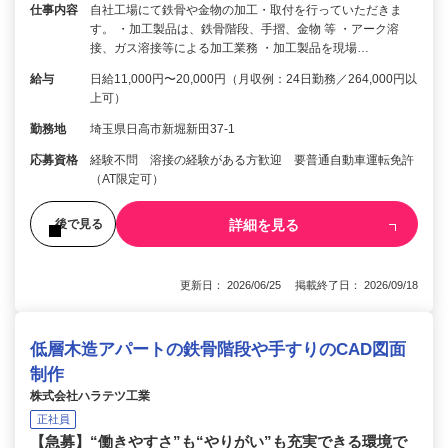
仕事内容
自社工場にて鉄骨や金物の加工・取付を行っていただきま
す。 ・加工製品は、鉄骨階段、手摺、金物 等 ・アーク溶
接、ガス溶接等による加工業務 ・加工製品を現場…
給与
日給11,000円〜20,000円（月収例：24日勤務／264,000円以
上可）
勤務地
埼玉県日高市新堀新田37-1
応募資格
経験不問 溶接の経験がある方歓迎 要普通自動車運転免許
（AT限定可）
詳細を見る
後で見る
更新日： 2026/06/25 掲載終了日： 2026/09/18
低層木造アパートの鉄骨階段や手すりのCAD図面
制作
株式会社ハラテツ工業
正社員
【急募】“働きやすさ”も“やりがい”も充実できる環境で