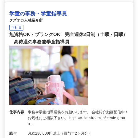
学童の事務・学童指導員
クズオカ人材紹介所
正社員
無資格OK・ブランクOK 完全週休2日制（土曜・日曜）
高待遇の事務兼学童指導員
仕事内容
事務や学童指導業務をお願いします。 会社紹介動画配信中！
お気軽にご相談下さい。 https://v.classtream.jp/create-grou
p…
給与
月給230,000円以上（賞与年2ヶ月分）