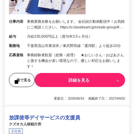
仕事内容
事務業務全般をお願いします。 会社紹介動画配信中！お気軽
にご相談ください。 https://v.classtream.jp/create-group/#…
給与
月給230,000円以上（賞与年3.5ヶ月分）
勤務地
千葉県流山市東深井／東武野田線「運河駅」より徒歩10分
応募資格
事務経験者歓迎（総務・経理） ★おじいさん・おばあさん
と接する機会が多い環境なので、優しい対応をお願いしま
す！
詳細を見る
後で見る
更新日： 2026/06/19 掲載終了日： 2027/04/02
放課後等デイサービスの支援員
クズオカ人材紹介所
正社員