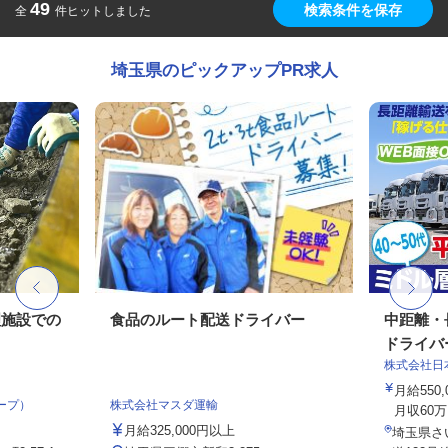
49
検索条件を保存
全
件ヒットしました
埼玉県のピックアップPR求人
理施設での
食品のルート配送ドライバー
中距離・
ドライバ
株式会社日
月給550
ープ）
株式会社マスダ運輸
月収60万
月給325,000円以上
埼玉県さ