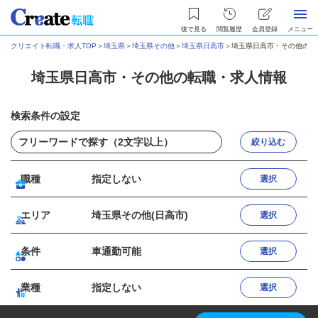
後で見る
閲覧履歴
会員登録
メニュー
クリエイト転職・求人TOP
＞
埼玉県
＞
埼玉県その他
＞
埼玉県日高市
＞
埼玉県日高市・その他の転
埼玉県日高市・その他の転職・求人情報
検索条件の設定
絞り込む
職種
指定しない
選択
エリア
埼玉県その他(日高市)
選択
条件
車通勤可能
選択
業種
指定しない
選択