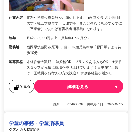
仕事内容
事務や学童指導業務をお願いします。 ■学童クラブは4年制
大学・社会学教育学・心理学等、またはそれに相応する学位
（卒業者）であれば有資格者指導員になれます。…
給与
月給230,000円以上（賞与年1.5ヶ月分）
勤務地
福岡県筑紫野市原田3丁目／JR鹿児島本線「原田駅」より徒
歩10分
応募資格
未経験者大歓迎！ 無資格OK・ブランクある方もOK ★男性
スタッフが元気に職場を盛り上げています！☆現在非正規
で、正職員をお考えの方大歓迎！ ☆接客経験を活かし…
詳細を見る
後で見る
更新日： 2026/06/26 掲載終了日： 2027/04/02
学童の事務・学童指導員
クズオカ人材紹介所