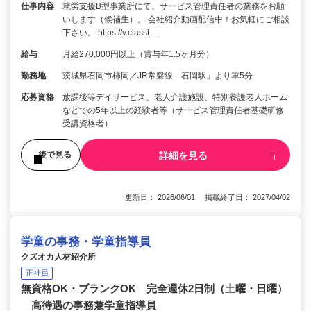
仕事内容
就労支援B型事業所にて、サービス管理責任者の業務をお願
いします（候補生）。 会社紹介動画配信中！お気軽にご相談
下さい。 https://v.classt…
給与
月給270,000円以上（賞与年1.5ヶ月分）
勤務地
茨城県石岡市柿岡／JR常磐線「石岡駅」より車5分
応募資格
放課後等デイサービス、老人介護施設、特別養護老人ホーム
などでの5年以上の経験者等（サービス管理責任者基礎研修
受講資格者）
詳細を見る
後で見る
更新日： 2026/06/01 掲載終了日： 2027/04/02
学童の事務・学童指導員
クズオカ人材紹介所
正社員
無資格OK・ブランクOK 完全週休2日制（土曜・日曜）
高待遇の事務兼学童指導員