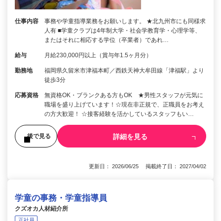
仕事内容
事務や学童指導業務をお願いします。 ★北九州市にも同様求
人有 ■学童クラブは4年制大学・社会学教育学・心理学等、
またはそれに相応する学位（卒業者）であれ…
給与
月給230,000円以上（賞与年1.5ヶ月分）
勤務地
福岡県久留米市津福本町／西鉄天神大牟田線「津福駅」より
徒歩3分
応募資格
無資格OK・ブランクある方もOK ★男性スタッフが元気に
職場を盛り上げています！☆現在非正規で、正職員をお考え
の方大歓迎！ ☆接客経験を活かしているスタッフもい…
詳細を見る
後で見る
更新日： 2026/06/25 掲載終了日： 2027/04/02
学童の事務・学童指導員
クズオカ人材紹介所
正社員