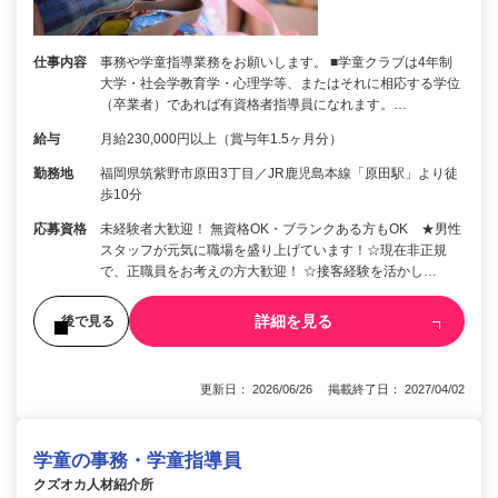
仕事内容
事務や学童指導業務をお願いします。 ■学童クラブは4年制
大学・社会学教育学・心理学等、またはそれに相応する学位
（卒業者）であれば有資格者指導員になれます。…
給与
月給230,000円以上（賞与年1.5ヶ月分）
勤務地
福岡県筑紫野市原田3丁目／JR鹿児島本線「原田駅」より徒
歩10分
応募資格
未経験者大歓迎！ 無資格OK・ブランクある方もOK ★男性
スタッフが元気に職場を盛り上げています！☆現在非正規
で、正職員をお考えの方大歓迎！ ☆接客経験を活かし…
詳細を見る
後で見る
更新日： 2026/06/26 掲載終了日： 2027/04/02
学童の事務・学童指導員
クズオカ人材紹介所