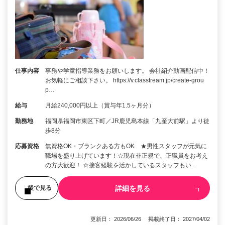
仕事内容
事務や学童指導業務をお願いします。 会社紹介動画配信中！
お気軽にご相談下さい。 https://v.classtream.jp/create-grou
p…
給与
月給240,000円以上（賞与年1.5ヶ月分）
勤務地
福岡県福岡市東区下町／JR鹿児島本線「九産大前駅」より徒
歩8分
応募資格
無資格OK・ブランクある方もOK ★男性スタッフが元気に
職場を盛り上げています！☆現在非正規で、正職員をお考え
の方大歓迎！ ☆接客経験を活かしているスタッフもい…
詳細を見る
後で見る
更新日： 2026/06/26 掲載終了日： 2027/04/02