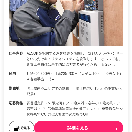
仕事内容
ALSOKを契約するお客様先を訪問し、防犯カメラやセンサー
といったセキュリティシステムを設置します。といっても、
設置工事自体は基本的に協力業者が行うため、あなた…
給与
月給201,300円～月給235,700円（大卒以上226,500円以上）
＋各種手当 《★…
勤務地
埼玉県内各エリアでの勤務 （埼玉県内いずれかの事業所へ
配属）
応募資格
要普通免許（AT限定可）／60歳未満（定年が60歳の為）／
高卒以上（※労働基準法等法令の規定により） ※普通免許を
お持ちでない方は入社までの取得でOK！
詳細を見る
後で見る