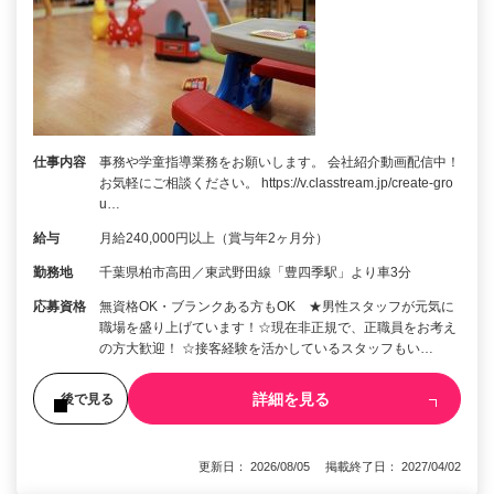
仕事内容
事務や学童指導業務をお願いします。 会社紹介動画配信中！
お気軽にご相談ください。 https://v.classtream.jp/create-gro
u…
給与
月給240,000円以上（賞与年2ヶ月分）
勤務地
千葉県柏市高田／東武野田線「豊四季駅」より車3分
応募資格
無資格OK・ブランクある方もOK ★男性スタッフが元気に
職場を盛り上げています！☆現在非正規で、正職員をお考え
の方大歓迎！ ☆接客経験を活かしているスタッフもい…
詳細を見る
後で見る
更新日： 2026/08/05 掲載終了日： 2027/04/02