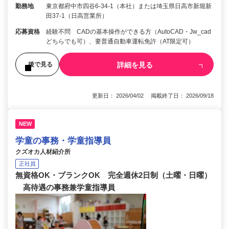
勤務地
東京都府中市四谷6-34-1（本社）または埼玉県日高市新堀新
田37-1（日高営業所）
応募資格
経験不問 CADの基本操作ができる方（AutoCAD・Jw_cad
どちらでも可）、要普通自動車運転免許（AT限定可）
詳細を見る
後で見る
更新日： 2026/04/02 掲載終了日： 2026/09/18
NEW
学童の事務・学童指導員
クズオカ人材紹介所
正社員
無資格OK・ブランクOK 完全週休2日制（土曜・日曜）
高待遇の事務兼学童指導員