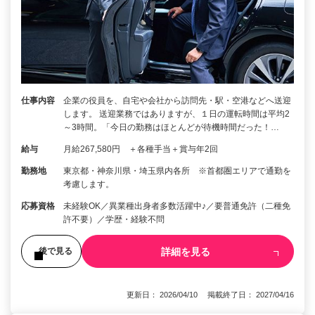
仕事内容
企業の役員を、自宅や会社から訪問先・駅・空港などへ送迎
します。 送迎業務ではありますが、１日の運転時間は平均2
～3時間。「今日の勤務はほとんどが待機時間だった！…
給与
月給267,580円 ＋各種手当＋賞与年2回
勤務地
東京都・神奈川県・埼玉県内各所 ※首都圏エリアで通勤を
考慮します。
応募資格
未経験OK／異業種出身者多数活躍中♪／要普通免許（二種免
許不要）／学歴・経験不問
詳細を見る
後で見る
更新日： 2026/04/10 掲載終了日： 2027/04/16