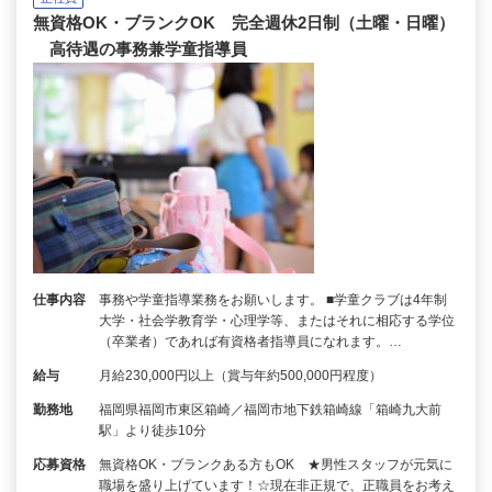
無資格OK・ブランクOK 完全週休2日制（土曜・日曜）
高待遇の事務兼学童指導員
仕事内容
事務や学童指導業務をお願いします。 ■学童クラブは4年制
大学・社会学教育学・心理学等、またはそれに相応する学位
（卒業者）であれば有資格者指導員になれます。…
給与
月給230,000円以上（賞与年約500,000円程度）
勤務地
福岡県福岡市東区箱崎／福岡市地下鉄箱崎線「箱崎九大前
駅」より徒歩10分
応募資格
無資格OK・ブランクある方もOK ★男性スタッフが元気に
職場を盛り上げています！☆現在非正規で、正職員をお考え