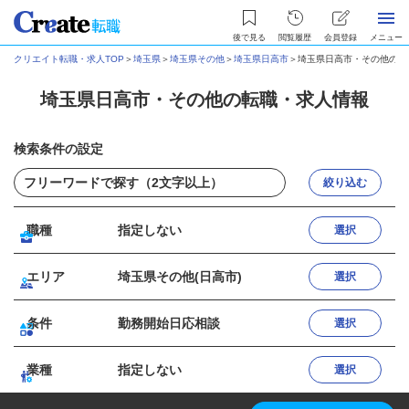
後で見る
閲覧履歴
会員登録
メニュー
クリエイト転職・求人TOP
＞
埼玉県
＞
埼玉県その他
＞
埼玉県日高市
＞
埼玉県日高市・その他の転
埼玉県日高市・その他の転職・求人情報
検索条件の設定
絞り込む
職種
指定しない
選択
エリア
埼玉県その他(日高市)
選択
条件
勤務開始日応相談
選択
業種
指定しない
選択