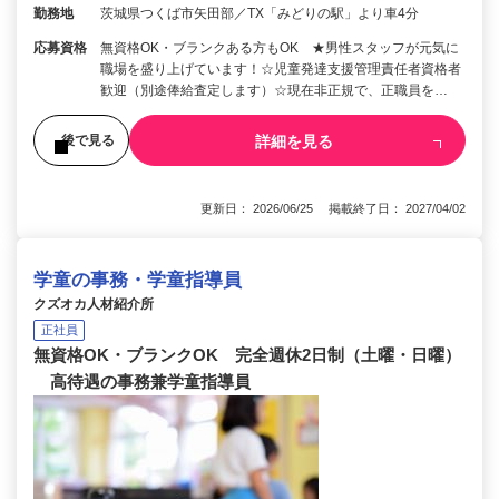
勤務地
茨城県つくば市矢田部／TX「みどりの駅」より車4分
応募資格
無資格OK・ブランクある方もOK ★男性スタッフが元気に
職場を盛り上げています！☆児童発達支援管理責任者資格者
歓迎（別途俸給査定します）☆現在非正規で、正職員を…
詳細を見る
後で見る
更新日： 2026/06/25 掲載終了日： 2027/04/02
学童の事務・学童指導員
クズオカ人材紹介所
正社員
無資格OK・ブランクOK 完全週休2日制（土曜・日曜）
高待遇の事務兼学童指導員