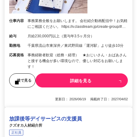
仕事内容
事務業務全般をお願いします。 会社紹介動画配信中！お気軽
にご相談ください。 https://v.classtream.jp/create-group/#…
給与
月給230,000円以上（賞与年3.5ヶ月分）
勤務地
千葉県流山市東深井／東武野田線「運河駅」より徒歩10分
応募資格
事務経験者歓迎（総務・経理） ★おじいさん・おばあさん
と接する機会が多い環境なので、優しい対応をお願いしま
す！
詳細を見る
後で見る
更新日： 2026/06/19 掲載終了日： 2027/04/02
放課後等デイサービスの支援員
クズオカ人材紹介所
正社員