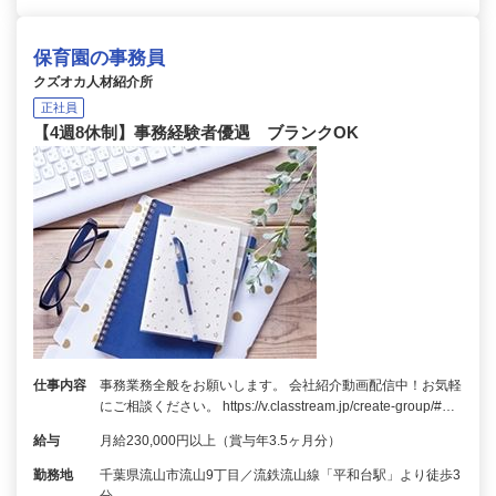
保育園の事務員
クズオカ人材紹介所
正社員
【4週8休制】事務経験者優遇 ブランクOK
仕事内容
事務業務全般をお願いします。 会社紹介動画配信中！お気軽
にご相談ください。 https://v.classtream.jp/create-group/#…
給与
月給230,000円以上（賞与年3.5ヶ月分）
勤務地
千葉県流山市流山9丁目／流鉄流山線「平和台駅」より徒歩3
分