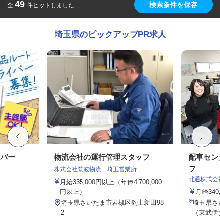
49
検索条件を保存
全
件ヒットしました
埼玉県のピックアップPR求人
イバー
物流会社の運行管理スタッフ
配車セン
フ
株式会社筑波物流 埼玉営業所
北通株式会
月給335,000円以上（年俸4,700,000
円以上）
月給340
埼玉県さいたま市岩槻区釣上新田98
埼玉県さい
2
（東武伊