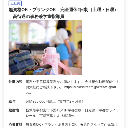
正社員
無資格OK・ブランクOK 完全週休2日制（土曜・日曜）
高待遇の事務兼学童指導員
仕事内容
事務や学童指導業務をお願いします。 会社紹介動画配信中！
お気軽にご相談下さい。 https://v.classtream.jp/create-grou
p…
給与
月給230,000円以上（賞与年2ヶ月分）
勤務地
栃木県宇都宮市下栗町／JR宇都宮線・日光線・宇都宮ライト
レール「宇都宮駅」より車15分
応募資格
無資格OK・ブランクある方もOK ★男性スタッフが元気に