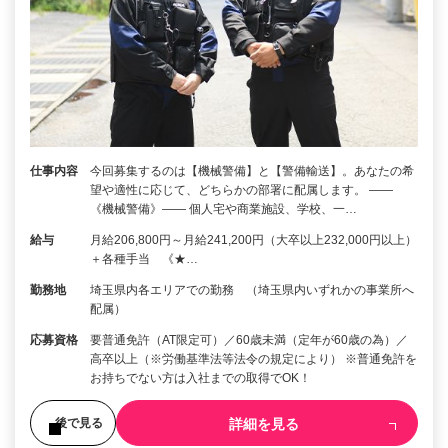
仕事内容
今回募集するのは【機械警備】と【警備輸送】。あなたの希
望や適性に応じて、どちらかの部署に配属します。 ――
《機械警備》―― 個人宅や商業施設、学校、一…
給与
月給206,800円～月給241,200円（大卒以上232,000円以上）
＋各種手当 《★…
勤務地
埼玉県内各エリアでの勤務 （埼玉県内いずれかの事業所へ
配属）
応募資格
要普通免許（AT限定可）／60歳未満（定年が60歳の為）／
高卒以上（※労働基準法等法令の規定により） ※普通免許を
お持ちでない方は入社までの取得でOK！
詳細を見る
後で見る