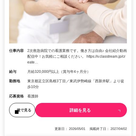
仕事内容
2次救急病院での看護業務です。働き方は自由♪ 会社紹介動画
配信中！お気軽にご相談ください。 https://v.classtream.jp/cr
eate…
給与
月給320,000円以上（賞与年4ヶ月分）
勤務地
東京都足立区島根3丁目／東武伊勢崎線「西新井駅」より徒
歩10分
応募資格
看護師
詳細を見る
後で見る
更新日： 2026/05/01 掲載終了日： 2027/04/02