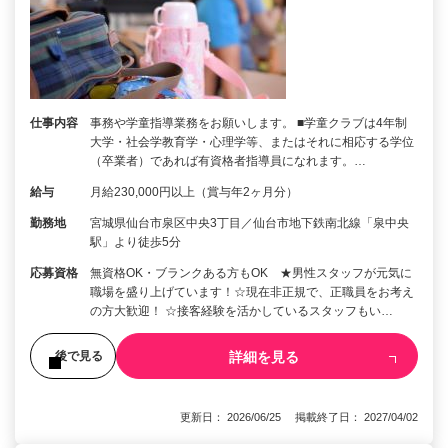
仕事内容
事務や学童指導業務をお願いします。 ■学童クラブは4年制
大学・社会学教育学・心理学等、またはそれに相応する学位
（卒業者）であれば有資格者指導員になれます。…
給与
月給230,000円以上（賞与年2ヶ月分）
勤務地
宮城県仙台市泉区中央3丁目／仙台市地下鉄南北線「泉中央
駅」より徒歩5分
応募資格
無資格OK・ブランクある方もOK ★男性スタッフが元気に
職場を盛り上げています！☆現在非正規で、正職員をお考え
の方大歓迎！ ☆接客経験を活かしているスタッフもい…
詳細を見る
後で見る
更新日： 2026/06/25 掲載終了日： 2027/04/02