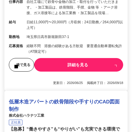
仕事内容
自社工場にて鉄骨や金物の加工・取付を行っていただきま
す。 ・加工製品は、鉄骨階段、手摺、金物 等 ・アーク溶
接、ガス溶接等による加工業務 ・加工製品を現場…
給与
日給11,000円〜20,000円（月収例：24日勤務／264,000円以
上可）
勤務地
埼玉県日高市新堀新田37-1
応募資格
経験不問 溶接の経験がある方歓迎 要普通自動車運転免許
（AT限定可）
詳細を見る
後で見る
更新日： 2026/06/25 掲載終了日： 2026/09/18
低層木造アパートの鉄骨階段や手すりのCAD図面
制作
株式会社ハラテツ工業
正社員
【急募】“働きやすさ”も“やりがい”も充実できる環境で