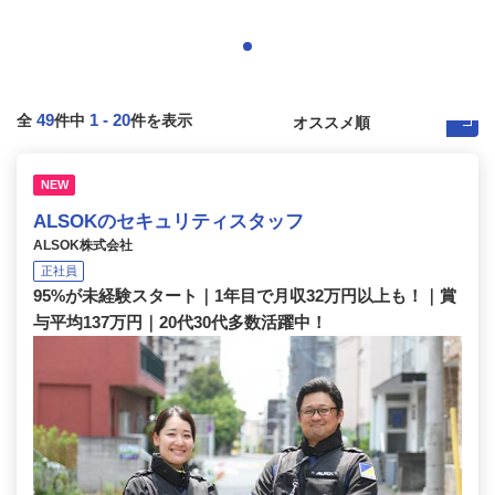
49
1
-
20
全
件中
件を表示
NEW
ALSOKのセキュリティスタッフ
ALSOK株式会社
正社員
95%が未経験スタート｜1年目で月収32万円以上も！｜賞
与平均137万円｜20代30代多数活躍中！