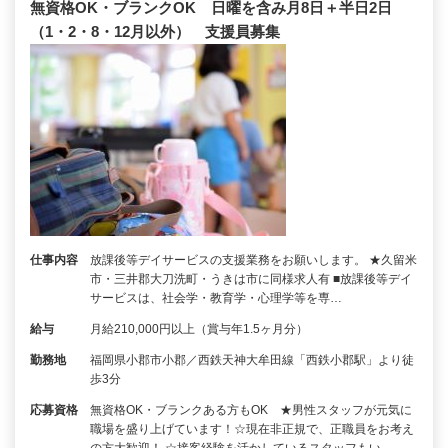
無資格OK・ブランクOK 日曜を含み月8日＋半日2日
（1・2・8・12月以外） 支援員募集
仕事内容
放課後等デイサービスの支援業務をお願いします。 ★久留米
市・三井郡大刀洗町・うきは市に同様求人有 ■放課後等デイ
サービスは、社会学・教育学・心理学等を専…
給与
月給210,000円以上（賞与年1.5ヶ月分）
勤務地
福岡県小郡市小郡／西鉄天神大牟田線「西鉄小郡駅」より徒
歩3分
応募資格
無資格OK・ブランクある方もOK ★男性スタッフが元気に
職場を盛り上げています！☆現在非正規で、正職員をお考え