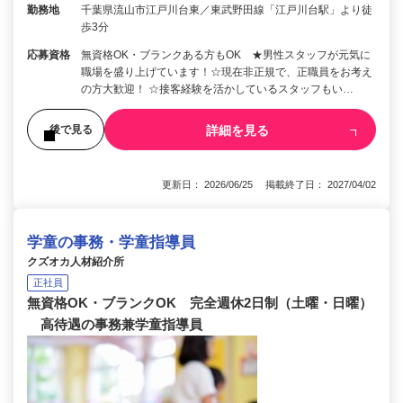
勤務地
千葉県流山市江戸川台東／東武野田線「江戸川台駅」より徒
歩3分
応募資格
無資格OK・ブランクある方もOK ★男性スタッフが元気に
職場を盛り上げています！☆現在非正規で、正職員をお考え
の方大歓迎！ ☆接客経験を活かしているスタッフもい…
詳細を見る
後で見る
更新日： 2026/06/25 掲載終了日： 2027/04/02
学童の事務・学童指導員
クズオカ人材紹介所
正社員
無資格OK・ブランクOK 完全週休2日制（土曜・日曜）
高待遇の事務兼学童指導員