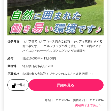
仕事内容
ゴルフ場でゴルフコース内のご案内（キャディ業務）をする
お仕事です。 ・ゴルフクラブの受け渡し ・コース内のアド
バイスなどのサービス ほとんどの方が未経験か…
給与
日給10,000円～13,800円
勤務地
埼玉県日高市高萩1203
応募資格
未経験者も大歓迎！ブランクのある方も多数活躍中！
詳細を見る
後で見る
更新日： 2026/05/14 掲載終了日： 2026/08/14
掲載終了まであと6日