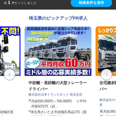
1
検索条件を保存
全
件ヒットしました
埼玉県のピックアップPR求人
中距離・長距離の大型トレーラー
住宅建材
ドライバー
バー
株式会社日本トランスネット 埼玉支店
株式会社サ
月給550,000円～700,000円 ☆平均
所
月収60万円（頑...
月給380
岩槻区長
埼玉県さいたま市岩槻区馬込275（国