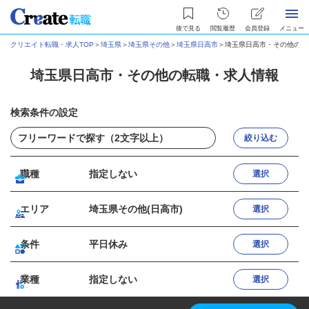
後で見る
閲覧履歴
会員登録
メニュー
クリエイト転職・求人TOP
＞
埼玉県
＞
埼玉県その他
＞
埼玉県日高市
＞
埼玉県日高市・その他の転
埼玉県日高市・その他の転職・求人情報
検索条件の設定
絞り込む
職種
指定しない
選択
エリア
埼玉県その他(日高市)
選択
条件
平日休み
選択
業種
指定しない
選択