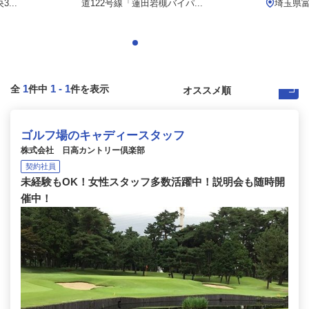
...
道122号線「蓮田岩槻バイパ...
埼玉県富
1
1
-
1
全
件中
件を表示
ゴルフ場のキャディースタッフ
株式会社 日高カントリー倶楽部
契約社員
未経験もOK！女性スタッフ多数活躍中！説明会も随時開
催中！