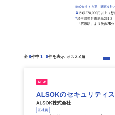
株式会社 清光ライン
株式会社 すき家 関東支
日給16,000円 ※別途、各種手
当・歩合給支給
月収270,000円以上（
埼玉県戸田市美女木2-19-6（JR埼京
埼玉県熊谷市新島261-
線「北戸田」駅より車で5...
「石原駅」より徒歩25分.
全
8
件中
1
-
8
件を表示
NEW
ALSOKのセキュリティ
ALSOK株式会社