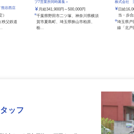
泉車輛輸送株式会社＜泉車輛輸送グルー
プ7営業所同時募集＞
株式会社
社／熊谷西店
月給341,900円～500,000円
日給1
想定）
当・
千葉県野田市二ツ塚、神奈川県横須
2 （秩父鉄道
賀市夏島町、埼玉県狭山市柏原、
埼玉県
..
栃...
線「北
スタッフ