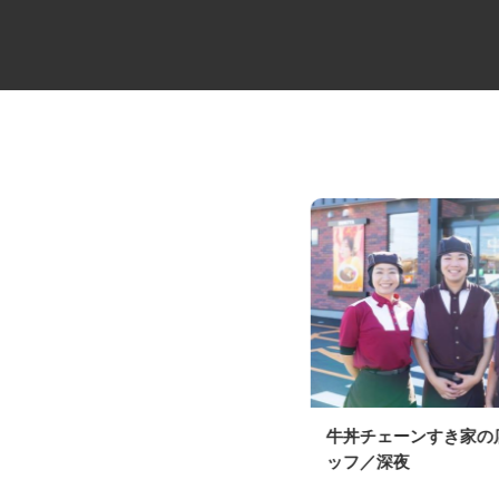
4t平ゲートのルート便ドライバ
牛丼チェーンすき家
ー
ッフ／深夜