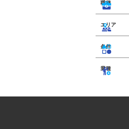
職種
エリア
条件
業種