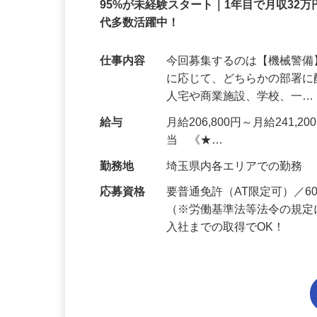
正社員
95%が未経験スタート｜1年目で月収32万
代多数活躍中！
仕事内容
今回募集するのは【機械警
に応じて、どちらかの部署に
人宅や商業施設、学校、一
給与
月給206,800円～月給241,
当 《★…
勤務地
埼玉県内各エリアでの勤務
応募資格
要普通免許（AT限定可）／
（※労働基準法等法令の規定
入社までの取得でOK！