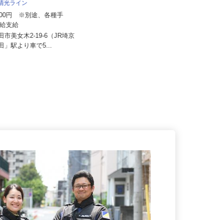
 清光ライン
株式会社 すき家 関東支社／熊谷西店
6,000円 ※別途、各種手
歩合給支給
月収270,000円以上（想定）
戸田市美女木2-19-6（JR埼京
埼玉県熊谷市新島261-2 （秩父鉄道
戸田」駅より車で5...
「石原駅」より徒歩25分...