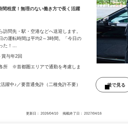
3時間程度！無理のない働き方で長く活躍
から訪問先・駅・空港などへ送迎します。
日の運転時間は平均2～3時間。「今日の
だった！…
当＋賞与年2回
内各所 ※首都圏エリアで通勤を考慮しま
数活躍中♪／要普通免許（二種免許不要）
後で見