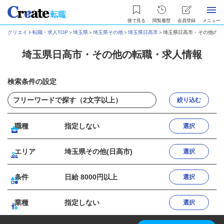
後で見る
閲覧履歴
会員登録
メニュー
クリエイト転職・求人TOP
＞
埼玉県
＞
埼玉県その他
＞
埼玉県日高市
＞
埼玉県日高市・その他の転
埼玉県日高市・その他の転職・求人情報
検索条件の設定
絞り込む
職種
指定しない
選択
エリア
埼玉県その他(日高市)
選択
条件
日給 8000円以上
選択
業種
指定しない
選択