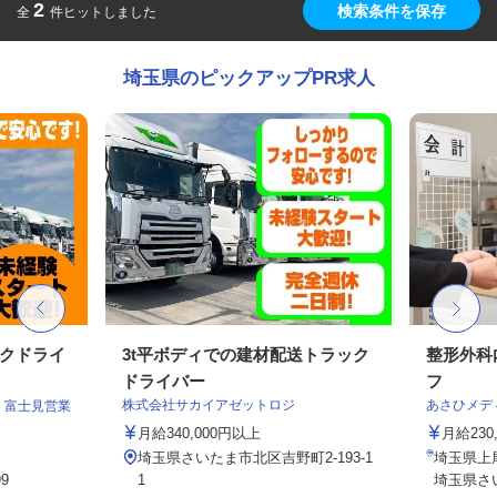
2
検索条件を保存
全
件ヒットしました
埼玉県のピックアップPR求人
ックドライ
3t平ボディでの建材配送トラック
整形外科
ドライバー
フ
株式会社サカイアゼットロジ
あさひメデ
 富士見営業
月給340,000円以上
月給23
埼玉県さいたま市北区吉野町2-193-1
埼玉県上
9
1
埼玉県さ