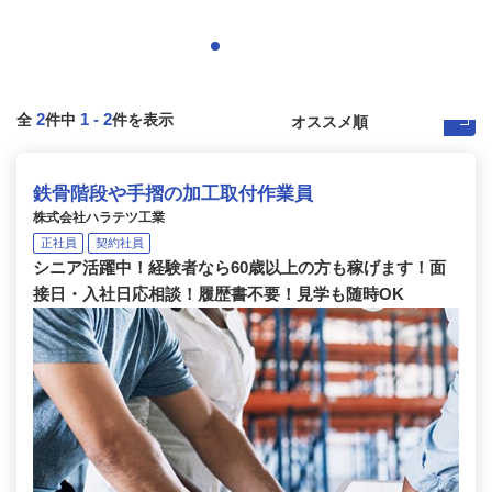
2
1
-
2
全
件中
件を表示
鉄骨階段や手摺の加工取付作業員
株式会社ハラテツ工業
正社員
契約社員
シニア活躍中！経験者なら60歳以上の方も稼げます！面
接日・入社日応相談！履歴書不要！見学も随時OK