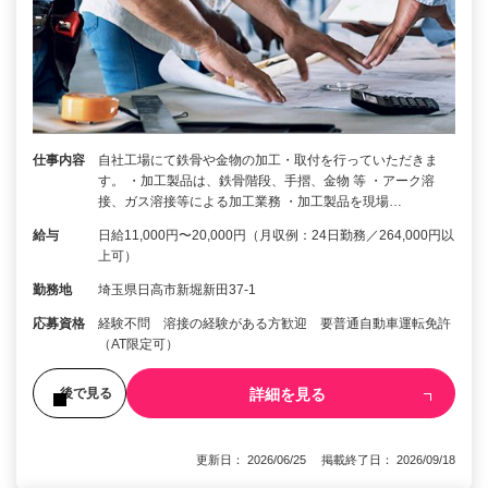
仕事内容
自社工場にて鉄骨や金物の加工・取付を行っていただきま
す。 ・加工製品は、鉄骨階段、手摺、金物 等 ・アーク溶
接、ガス溶接等による加工業務 ・加工製品を現場…
給与
日給11,000円〜20,000円（月収例：24日勤務／264,000円以
上可）
勤務地
埼玉県日高市新堀新田37-1
応募資格
経験不問 溶接の経験がある方歓迎 要普通自動車運転免許
（AT限定可）
詳細を見る
後で見る
更新日： 2026/06/25 掲載終了日： 2026/09/18