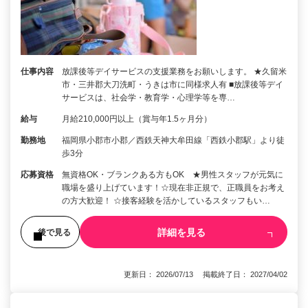
仕事内容
放課後等デイサービスの支援業務をお願いします。 ★久留米
市・三井郡大刀洗町・うきは市に同様求人有 ■放課後等デイ
サービスは、社会学・教育学・心理学等を専…
給与
月給210,000円以上（賞与年1.5ヶ月分）
勤務地
福岡県小郡市小郡／西鉄天神大牟田線「西鉄小郡駅」より徒
歩3分
応募資格
無資格OK・ブランクある方もOK ★男性スタッフが元気に
職場を盛り上げています！☆現在非正規で、正職員をお考え
の方大歓迎！ ☆接客経験を活かしているスタッフもい…
詳細を見る
後で見る
更新日： 2026/07/13 掲載終了日： 2027/04/02