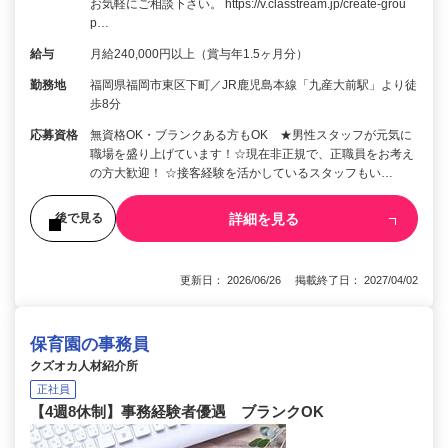
お気軽にご相談下さい。 https://v.classtream.jp/create-grou
p…
給与
月給240,000円以上（賞与年1.5ヶ月分）
勤務地
福岡県福岡市東区下町／JR鹿児島本線「九産大前駅」より徒
歩8分
応募資格
無資格OK・ブランクある方もOK ★男性スタッフが元気に
職場を盛り上げています！☆現在非正規で、正職員をお考え
の方大歓迎！ ☆接客経験を活かしているスタッフもい…
詳細を見る
後で見る
更新日： 2026/06/26 掲載終了日： 2027/04/02
保育園の事務員
クズオカ人材紹介所
正社員
【4週8休制】事務経験者優遇 ブランクOK