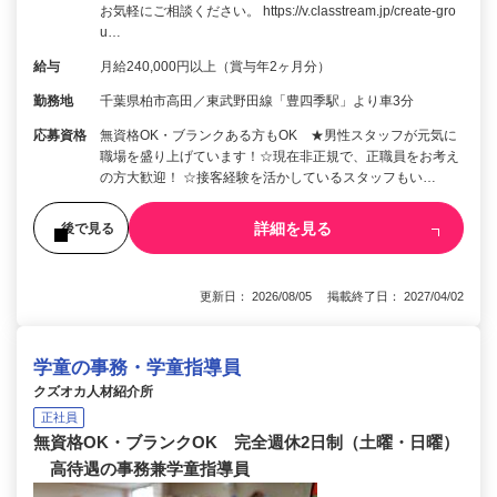
お気軽にご相談ください。 https://v.classtream.jp/create-gro
u…
給与
月給240,000円以上（賞与年2ヶ月分）
勤務地
千葉県柏市高田／東武野田線「豊四季駅」より車3分
応募資格
無資格OK・ブランクある方もOK ★男性スタッフが元気に
職場を盛り上げています！☆現在非正規で、正職員をお考え
の方大歓迎！ ☆接客経験を活かしているスタッフもい…
詳細を見る
後で見る
更新日： 2026/08/05 掲載終了日： 2027/04/02
学童の事務・学童指導員
クズオカ人材紹介所
正社員
無資格OK・ブランクOK 完全週休2日制（土曜・日曜）
高待遇の事務兼学童指導員