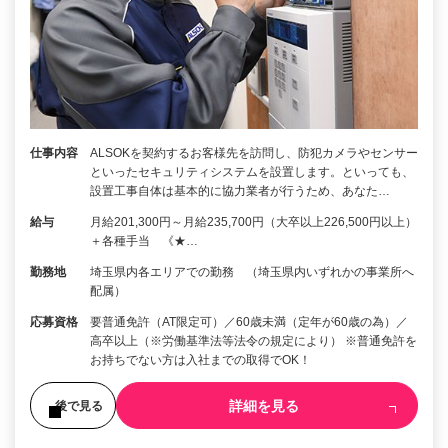
仕事内容
ALSOKを契約するお客様先を訪問し、防犯カメラやセンサー
といったセキュリティシステムを設置します。といっても、
設置工事自体は基本的に協力業者が行うため、あなた…
給与
月給201,300円～月給235,700円（大卒以上226,500円以上）
＋各種手当 《★…
勤務地
埼玉県内各エリアでの勤務 （埼玉県内いずれかの事業所へ
配属）
応募資格
要普通免許（AT限定可）／60歳未満（定年が60歳の為）／
高卒以上（※労働基準法等法令の規定により） ※普通免許を
お持ちでない方は入社までの取得でOK！
詳細を見る
後で見る