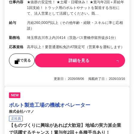
仕事内容
★抜群の安定性！ ★土曜・日曜休み！ ★賞与年2回＋昇給年
1回支給！ トラック用のボルトやナットを製造する当社に
て、法人営業として活躍してください。既…
給与
月給260,000円以上（その他年齢・経験・スキルに準じ応相
談）
勤務地
埼玉県吉川市上内川414（茨急バス豊橋停留所徒歩1分）
応募資格
高卒以上！要普通運転免許AT限定可（営業車を運転します）
詳細を見る
後で見る
更新日： 2026/08/06 掲載終了日： 2026/10/16
NEW
ボルト製造工場の機械オペレーター
株式会社ハマノ
正社員
【ものづくりに興味があれば大歓迎】地域の実力派企業
で活躍するチャンス！賞与年2回＋各種手当あり！