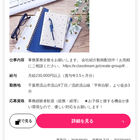
仕事内容
事務業務全般をお願いします。 会社紹介動画配信中！お気軽
にご相談ください。 https://v.classtream.jp/create-group/#…
給与
月給230,000円以上（賞与年3.5ヶ月分）
勤務地
千葉県流山市流山9丁目／流鉄流山線「平和台駅」より徒歩3
分
応募資格
事務経験者歓迎（総務・経理） ★お子様と接する機会が多
い環境なので、優しい対応をお願いします！
詳細を見る
後で見る
更新日： 2026/06/01 掲載終了日： 2027/04/02