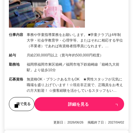
仕事内容
事務や学童指導業務をお願いします。 ■学童クラブは4年制
大学・社会学教育学・心理学等、またはそれに相応する学位
（卒業者）であれば有資格者指導員になれます。…
給与
月給230,000円以上（賞与年約500,000円程度）
勤務地
福岡県福岡市東区箱崎／福岡市地下鉄箱崎線「箱崎九大前
駅」より徒歩10分
応募資格
無資格OK・ブランクある方もOK ★男性スタッフが元気に
職場を盛り上げています！☆現在非正規で、正職員をお考え
の方大歓迎！ ☆接客経験を活かしているスタッフもい…
詳細を見る
後で見る
更新日： 2026/06/26 掲載終了日： 2027/04/02