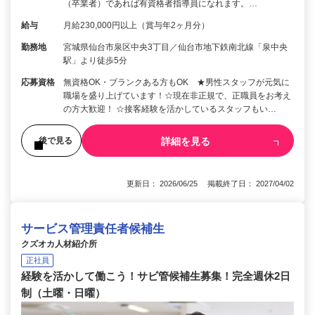
（卒業者）であれば有資格者指導員になれます。…
給与
月給230,000円以上（賞与年2ヶ月分）
勤務地
宮城県仙台市泉区中央3丁目／仙台市地下鉄南北線「泉中央
駅」より徒歩5分
応募資格
無資格OK・ブランクある方もOK ★男性スタッフが元気に
職場を盛り上げています！☆現在非正規で、正職員をお考え
の方大歓迎！ ☆接客経験を活かしているスタッフもい…
詳細を見る
後で見る
更新日： 2026/06/25 掲載終了日： 2027/04/02
サービス管理責任者候補生
クズオカ人材紹介所
正社員
経験を活かして働こう！サビ管候補生募集！完全週休2日
制（土曜・日曜）