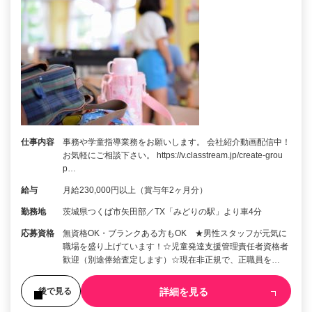
仕事内容
事務や学童指導業務をお願いします。 会社紹介動画配信中！
お気軽にご相談下さい。 https://v.classtream.jp/create-grou
p…
給与
月給230,000円以上（賞与年2ヶ月分）
勤務地
茨城県つくば市矢田部／TX「みどりの駅」より車4分
応募資格
無資格OK・ブランクある方もOK ★男性スタッフが元気に
職場を盛り上げています！☆児童発達支援管理責任者資格者
歓迎（別途俸給査定します）☆現在非正規で、正職員を…
詳細を見る
後で見る