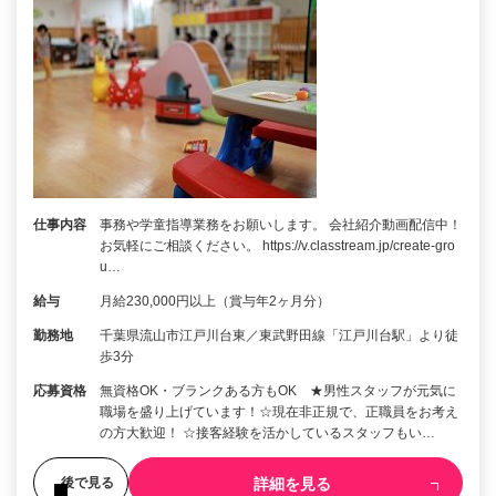
仕事内容
事務や学童指導業務をお願いします。 会社紹介動画配信中！
お気軽にご相談ください。 https://v.classtream.jp/create-gro
u…
給与
月給230,000円以上（賞与年2ヶ月分）
勤務地
千葉県流山市江戸川台東／東武野田線「江戸川台駅」より徒
歩3分
応募資格
無資格OK・ブランクある方もOK ★男性スタッフが元気に
職場を盛り上げています！☆現在非正規で、正職員をお考え
の方大歓迎！ ☆接客経験を活かしているスタッフもい…
詳細を見る
後で見る