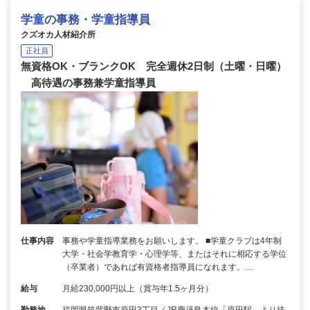
学童の事務・学童指導員
クズオカ人材紹介所
正社員
無資格OK・ブランクOK 完全週休2日制（土曜・日曜）
高待遇の事務兼学童指導員
仕事内容
事務や学童指導業務をお願いします。 ■学童クラブは4年制
大学・社会学教育学・心理学等、またはそれに相応する学位
（卒業者）であれば有資格者指導員になれます。…
給与
月給230,000円以上（賞与年1.5ヶ月分）
勤務地
福岡県筑紫野市原田3丁目／JR鹿児島本線「原田駅」より徒