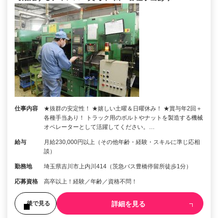
仕事内容
★抜群の安定性！ ★嬉しい土曜＆日曜休み！ ★賞与年2回＋
各種手当あり！ トラック用のボルトやナットを製造する機械
オペレーターとして活躍してください。…
給与
月給230,000円以上（その他年齢・経験・スキルに準じ応相
談）
勤務地
埼玉県吉川市上内川414（茨急バス豊橋停留所徒歩1分）
応募資格
高卒以上！経験／年齢／資格不問！
詳細を見る
後で見る