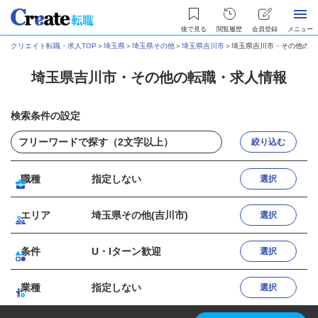
後で見る
閲覧履歴
会員登録
メニュー
クリエイト転職・求人TOP
＞
埼玉県
＞
埼玉県その他
＞
埼玉県吉川市
＞
埼玉県吉川市・その他の転
埼玉県吉川市・その他の転職・求人情報
検索条件の設定
絞り込む
職種
指定しない
選択
エリア
埼玉県その他(吉川市)
選択
条件
U・Iターン歓迎
選択
業種
指定しない
選択