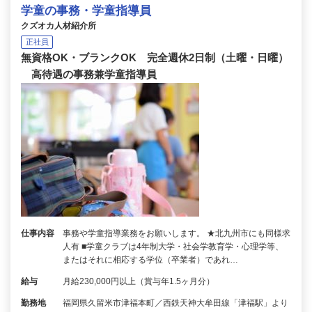
学童の事務・学童指導員
クズオカ人材紹介所
正社員
無資格OK・ブランクOK 完全週休2日制（土曜・日曜）
高待遇の事務兼学童指導員
仕事内容
事務や学童指導業務をお願いします。 ★北九州市にも同様求
人有 ■学童クラブは4年制大学・社会学教育学・心理学等、
またはそれに相応する学位（卒業者）であれ…
給与
月給230,000円以上（賞与年1.5ヶ月分）
勤務地
福岡県久留米市津福本町／西鉄天神大牟田線「津福駅」より