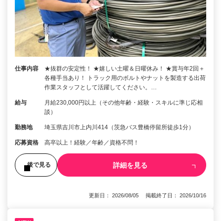
仕事内容
★抜群の安定性！ ★嬉しい土曜＆日曜休み！ ★賞与年2回＋
各種手当あり！ トラック用のボルトやナットを製造する出荷
作業スタッフとして活躍してください。…
給与
月給230,000円以上（その他年齢・経験・スキルに準じ応相
談）
勤務地
埼玉県吉川市上内川414（茨急バス豊橋停留所徒歩1分）
応募資格
高卒以上！経験／年齢／資格不問！
詳細を見る
後で見る
更新日： 2026/08/05 掲載終了日： 2026/10/16