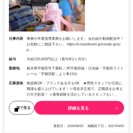
仕事内容
事務や学童指導業務をお願いします。 会社紹介動画配信中！
お気軽にご相談下さい。 https://v.classtream.jp/create-grou
p…
給与
月給230,000円以上（賞与年2ヶ月分）
勤務地
栃木県宇都宮市下栗町／JR宇都宮線・日光線・宇都宮ライト
レール「宇都宮駅」より車15分
応募資格
無資格OK・ブランクある方もOK ★男性スタッフが元気に
職場を盛り上げています！☆現在非正規で、正職員をお考え
の方大歓迎！ ☆接客経験を活かしているスタッフもい…
詳細を見る
後で見る
更新日： 2026/06/25 掲載終了日： 2027/04/02