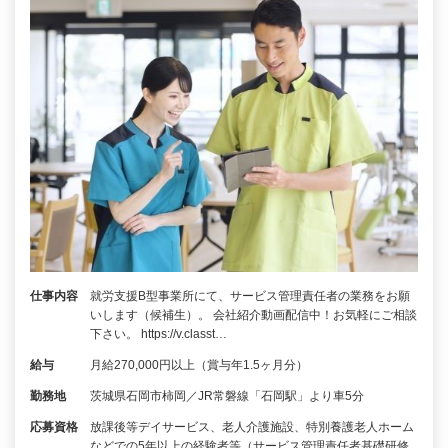
仕事内容
就労支援B型事業所にて、サービス管理責任者の業務をお願
いします（候補生）。 会社紹介動画配信中！お気軽にご相談
下さい。 https://v.classt…
給与
月給270,000円以上（賞与年1.5ヶ月分）
勤務地
茨城県石岡市柿岡／JR常磐線「石岡駅」より車5分
応募資格
放課後等デイサービス、老人介護施設、特別養護老人ホーム
などでの5年以上の経験者等（サービス管理責任者基礎研修