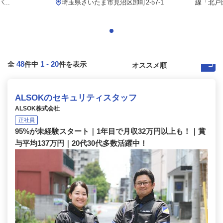
..
埼玉県さいたま市見沼区卸町2-57-1
線「北戸田
48
1
-
20
全
件中
件を表示
ALSOKのセキュリティスタッフ
ALSOK株式会社
正社員
95%が未経験スタート｜1年目で月収32万円以上も！｜賞
与平均137万円｜20代30代多数活躍中！