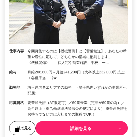
仕事内容
今回募集するのは【機械警備】と【警備輸送】。あなたの希
望や適性に応じて、どちらかの部署に配属します。 ――
《機械警備》―― 個人宅や商業施設、学校、一…
給与
月給206,800円～月給241,200円（大卒以上232,000円以上）
＋各種手当 《★…
勤務地
埼玉県内各エリアでの勤務 （埼玉県内いずれかの事業所へ
配属）
応募資格
要普通免許（AT限定可）／60歳未満（定年が60歳の為）／
高卒以上（※労働基準法等法令の規定により） ※普通免許を
お持ちでない方は入社までの取得でOK！
詳細を見る
後で見る