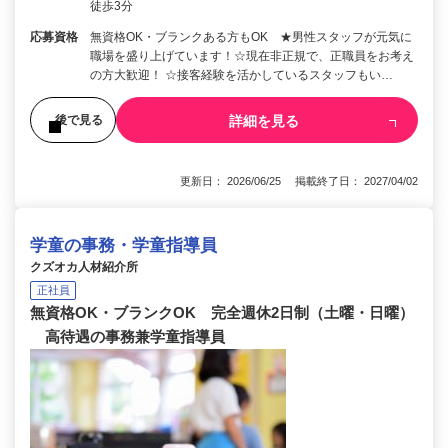
徒歩3分
応募資格
無資格OK・ブランクある方もOK ★男性スタッフが元気に
職場を盛り上げています！☆現在非正規で、正職員をお考え
の方大歓迎！ ☆接客経験を活かしているスタッフもい…
詳細を見る
後で見る
更新日： 2026/06/25 掲載終了日： 2027/04/02
学童の事務・学童指導員
クズオカ人材紹介所
正社員
無資格OK・ブランクOK 完全週休2日制（土曜・日曜）
高待遇の事務兼学童指導員