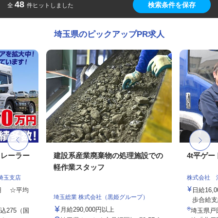
48
検索条件を保存
全
件ヒットしました
埼玉県のピックアップPR求人
トレーラー
建設系産業廃棄物の処理施設での
4t平ゲ
軽作業スタッフ
埼玉支店
株式会社 
00円 ☆平均
日給16
埼玉総業 株式会社（黒姫グループ）
歩合給支
月給290,000円以上
275（国
埼玉県戸田