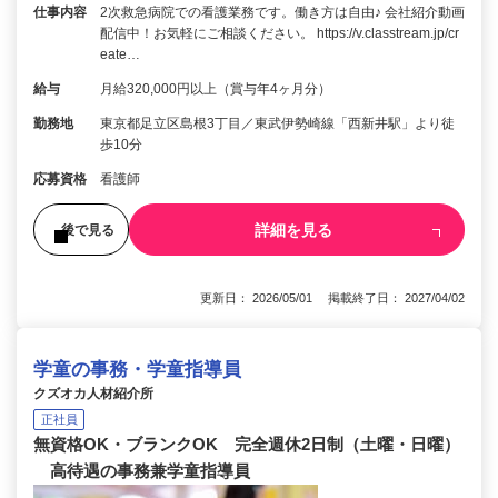
仕事内容
2次救急病院での看護業務です。働き方は自由♪ 会社紹介動画
配信中！お気軽にご相談ください。 https://v.classtream.jp/cr
eate…
給与
月給320,000円以上（賞与年4ヶ月分）
勤務地
東京都足立区島根3丁目／東武伊勢崎線「西新井駅」より徒
歩10分
応募資格
看護師
詳細を見る
後で見る
更新日： 2026/05/01 掲載終了日： 2027/04/02
学童の事務・学童指導員
クズオカ人材紹介所
正社員
無資格OK・ブランクOK 完全週休2日制（土曜・日曜）
高待遇の事務兼学童指導員