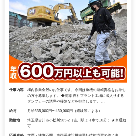
仕事内容
構内作業全般のお仕事です。今回は重機の運転資格をお持ち
の方を募集します。 ◆誘導 自社プラント工場に出入りする
ダンプカーの誘導や掃除などを担当します。 …
給与
月給335,000円〜430,000円（経験等による）
勤務地
埼玉県吉川市小松川585-2（吉川駅より車で10分 ）★車通勤
可
応募資格
学歴・性別不問 車両系建設機械運転技能講習の修了者