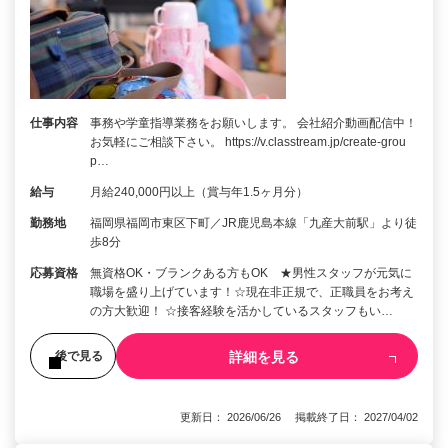
仕事内容
事務や学童指導業務をお願いします。 会社紹介動画配信中！
お気軽にご相談下さい。 https://v.classtream.jp/create-grou
p…
給与
月給240,000円以上（賞与年1.5ヶ月分）
勤務地
福岡県福岡市東区下町／JR鹿児島本線「九産大前駅」より徒
歩8分
応募資格
無資格OK・ブランクある方もOK ★男性スタッフが元気に
職場を盛り上げています！☆現在非正規で、正職員をお考え
の方大歓迎！ ☆接客経験を活かしているスタッフもい…
詳細を見る
後で見る
更新日： 2026/06/26 掲載終了日： 2027/04/02