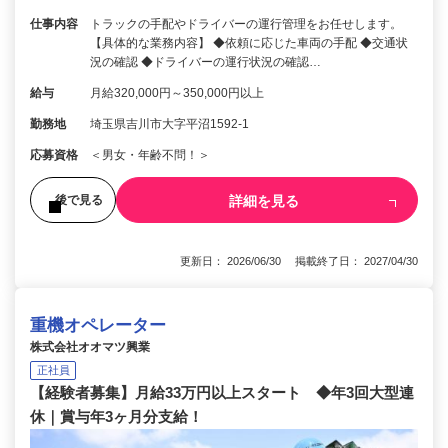
仕事内容
トラックの手配やドライバーの運行管理をお任せします。
【具体的な業務内容】 ◆依頼に応じた車両の手配 ◆交通状
況の確認 ◆ドライバーの運行状況の確認…
給与
月給320,000円～350,000円以上
勤務地
埼玉県吉川市大字平沼1592-1
応募資格
＜男女・年齢不問！＞
詳細を見る
後で見る
更新日： 2026/06/30 掲載終了日： 2027/04/30
重機オペレーター
株式会社オオマツ興業
正社員
【経験者募集】月給33万円以上スタート ◆年3回大型連
休｜賞与年3ヶ月分支給！