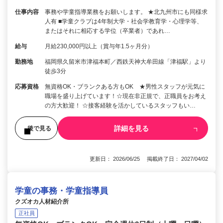
仕事内容
事務や学童指導業務をお願いします。 ★北九州市にも同様求
人有 ■学童クラブは4年制大学・社会学教育学・心理学等、
またはそれに相応する学位（卒業者）であれ…
給与
月給230,000円以上（賞与年1.5ヶ月分）
勤務地
福岡県久留米市津福本町／西鉄天神大牟田線「津福駅」より
徒歩3分
応募資格
無資格OK・ブランクある方もOK ★男性スタッフが元気に
職場を盛り上げています！☆現在非正規で、正職員をお考え
の方大歓迎！ ☆接客経験を活かしているスタッフもい…
詳細を見る
後で見る
更新日： 2026/06/25 掲載終了日： 2027/04/02
学童の事務・学童指導員
クズオカ人材紹介所
正社員