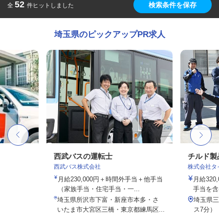
52
検索条件を保存
全
件ヒットしました
埼玉県のピックアップPR求人
西武バスの運転士
チルド製
西武バス株式会社
株式会社タ
月給230,000円＋時間外手当＋他手当
月給320
（家族手当・住宅手当・一...
手当を含
埼玉県所沢市下富・新座市本多・さ
埼玉県三
いたま市大宮区三橋・東京都練馬区...
ス7分）