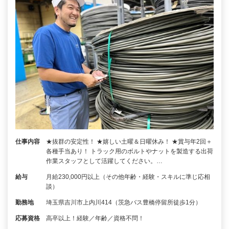
仕事内容
★抜群の安定性！ ★嬉しい土曜＆日曜休み！ ★賞与年2回＋
各種手当あり！ トラック用のボルトやナットを製造する出荷
作業スタッフとして活躍してください。…
給与
月給230,000円以上（その他年齢・経験・スキルに準じ応相
談）
勤務地
埼玉県吉川市上内川414（茨急バス豊橋停留所徒歩1分）
応募資格
高卒以上！経験／年齢／資格不問！