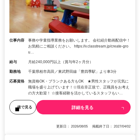
仕事内容
事務や学童指導業務をお願いします。 会社紹介動画配信中！
お気軽にご相談ください。 https://v.classtream.jp/create-gro
u…
給与
月給240,000円以上（賞与年2ヶ月分）
勤務地
千葉県柏市高田／東武野田線「豊四季駅」より車3分
応募資格
無資格OK・ブランクある方もOK ★男性スタッフが元気に
職場を盛り上げています！☆現在非正規で、正職員をお考え
の方大歓迎！ ☆接客経験を活かしているスタッフもい…
詳細を見る
後で見る
更新日： 2026/08/05 掲載終了日： 2027/04/02