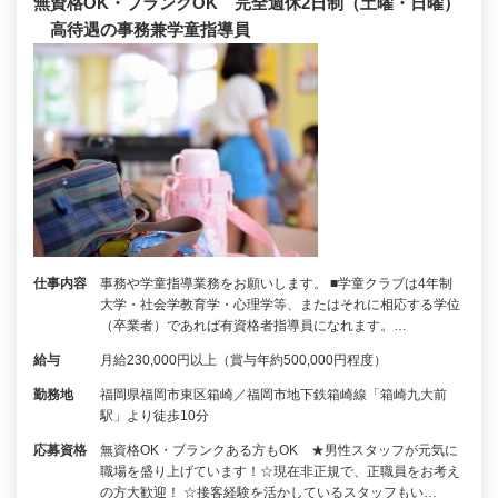
無資格OK・ブランクOK 完全週休2日制（土曜・日曜）
高待遇の事務兼学童指導員
仕事内容
事務や学童指導業務をお願いします。 ■学童クラブは4年制
大学・社会学教育学・心理学等、またはそれに相応する学位
（卒業者）であれば有資格者指導員になれます。…
給与
月給230,000円以上（賞与年約500,000円程度）
勤務地
福岡県福岡市東区箱崎／福岡市地下鉄箱崎線「箱崎九大前
駅」より徒歩10分
応募資格
無資格OK・ブランクある方もOK ★男性スタッフが元気に
職場を盛り上げています！☆現在非正規で、正職員をお考え
の方大歓迎！ ☆接客経験を活かしているスタッフもい…