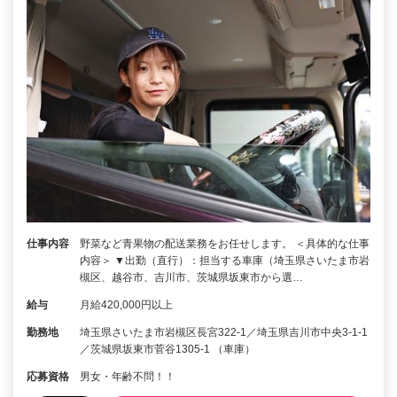
仕事内容
野菜など青果物の配送業務をお任せします。 ＜具体的な仕事
内容＞ ▼出勤（直行）：担当する車庫（埼玉県さいたま市岩
槻区、越谷市、吉川市、茨城県坂東市から選…
給与
月給420,000円以上
勤務地
埼玉県さいたま市岩槻区長宮322-1／埼玉県吉川市中央3‐1‐1
／茨城県坂東市菅谷1305-1 （車庫）
応募資格
男女・年齢不問！！