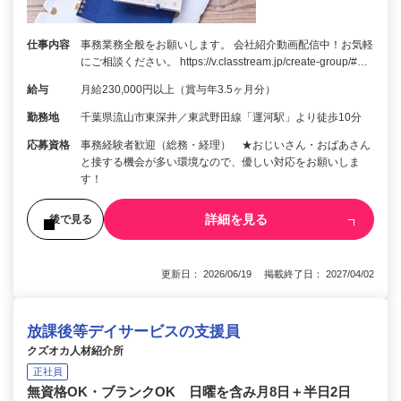
仕事内容
事務業務全般をお願いします。 会社紹介動画配信中！お気軽
にご相談ください。 https://v.classtream.jp/create-group/#…
給与
月給230,000円以上（賞与年3.5ヶ月分）
勤務地
千葉県流山市東深井／東武野田線「運河駅」より徒歩10分
応募資格
事務経験者歓迎（総務・経理） ★おじいさん・おばあさん
と接する機会が多い環境なので、優しい対応をお願いしま
す！
詳細を見る
後で見る
更新日： 2026/06/19 掲載終了日： 2027/04/02
放課後等デイサービスの支援員
クズオカ人材紹介所
正社員
無資格OK・ブランクOK 日曜を含み月8日＋半日2日