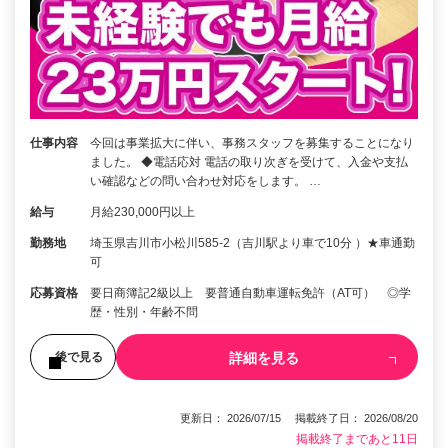
仕事内容
今回は事業拡大に伴い、事務スタッフを募集することになり
ました。 ◆電話応対 電話の取り次ぎを受けて、入金や支払
い確認などの問い合わせ対応をします。 …
給与
月給230,000円以上
勤務地
埼玉県吉川市小松川585-2（吉川駅より車で10分 ）★車通勤
可
応募資格
要日商簿記2級以上 要普通自動車運転免許（AT可） ◎学
歴・性別・年齢不問
詳細を見る
後で見る
更新日： 2026/07/15 掲載終了日： 2026/08/20
掲載終了まであと11日