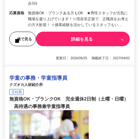
歩3分
応募資格
無資格OK・ブランクある方もOK ★男性スタッフが元気に
職場を盛り上げています！☆現在非正規で、正職員をお考え
の方大歓迎！ ☆接客経験を活かしているスタッフもい…
詳細を見る
後で見る
更新日： 2026/06/25 掲載終了日： 2027/04/02
学童の事務・学童指導員
クズオカ人材紹介所
正社員
無資格OK・ブランクOK 完全週休2日制（土曜・日曜）
高待遇の事務兼学童指導員