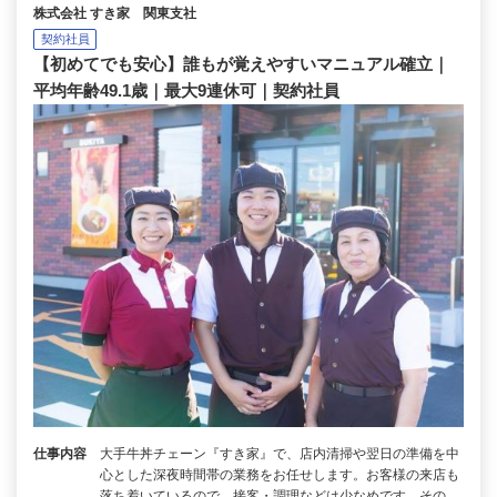
株式会社 すき家 関東支社
契約社員
【初めてでも安心】誰もが覚えやすいマニュアル確立｜
平均年齢49.1歳｜最大9連休可｜契約社員
仕事内容
大手牛丼チェーン『すき家』で、店内清掃や翌日の準備を中
心とした深夜時間帯の業務をお任せします。お客様の来店も
落ち着いているので、接客・調理などは少なめです。その…