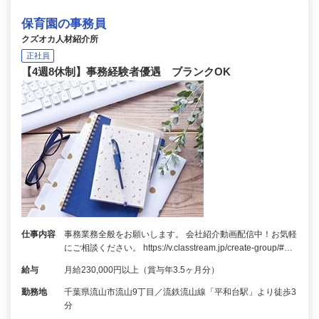
保育園の事務員
クズオカ人材紹介所
正社員
【4週8休制】事務経験者優遇 ブランクOK
仕事内容
事務業務全般をお願いします。 会社紹介動画配信中！お気軽
にご相談ください。 https://v.classtream.jp/create-group/#…
給与
月給230,000円以上（賞与年3.5ヶ月分）
勤務地
千葉県流山市流山9丁目／流鉄流山線「平和台駅」より徒歩3
分