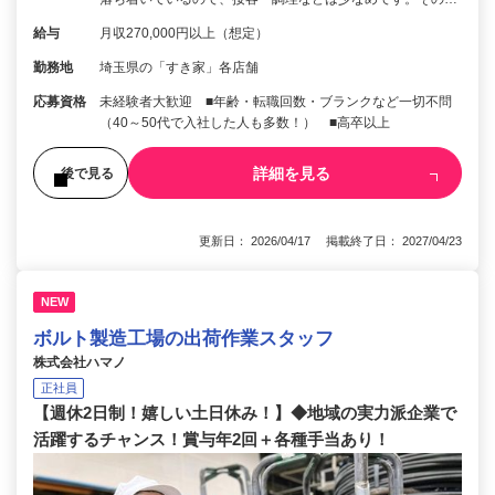
給与
月収270,000円以上（想定）
勤務地
埼玉県の「すき家」各店舗
応募資格
未経験者大歓迎 ■年齢・転職回数・ブランクなど一切不問
（40～50代で入社した人も多数！） ■高卒以上
詳細を見る
後で見る
更新日： 2026/04/17 掲載終了日： 2027/04/23
NEW
ボルト製造工場の出荷作業スタッフ
株式会社ハマノ
正社員
【週休2日制！嬉しい土日休み！】◆地域の実力派企業で
活躍するチャンス！賞与年2回＋各種手当あり！