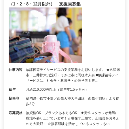
（1・2・8・12月以外） 支援員募集
仕事内容
放課後等デイサービスの支援業務をお願いします。 ★久留米
市・三井郡大刀洗町・うきは市に同様求人有 ■放課後等デイ
サービスは、社会学・教育学・心理学等を専…
給与
月給210,000円以上（賞与年1.5ヶ月分）
勤務地
福岡県小郡市小郡／西鉄天神大牟田線「西鉄小郡駅」より徒
歩3分
応募資格
無資格OK・ブランクある方もOK ★男性スタッフが元気に
職場を盛り上げています！☆現在非正規で、正職員をお考え
の方大歓迎！ ☆接客経験を活かしているスタッフもい…