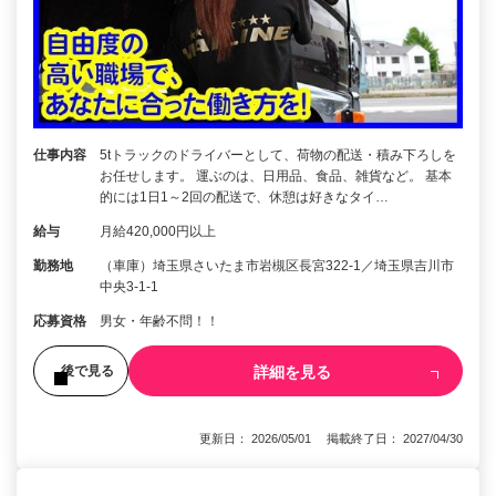
仕事内容
5tトラックのドライバーとして、荷物の配送・積み下ろしを
お任せします。 運ぶのは、日用品、食品、雑貨など。 基本
的には1日1～2回の配送で、休憩は好きなタイ…
給与
月給420,000円以上
勤務地
（車庫）埼玉県さいたま市岩槻区長宮322-1／埼玉県吉川市
中央3‐1‐1
応募資格
男女・年齢不問！！
詳細を見る
後で見る
更新日： 2026/05/01 掲載終了日： 2027/04/30