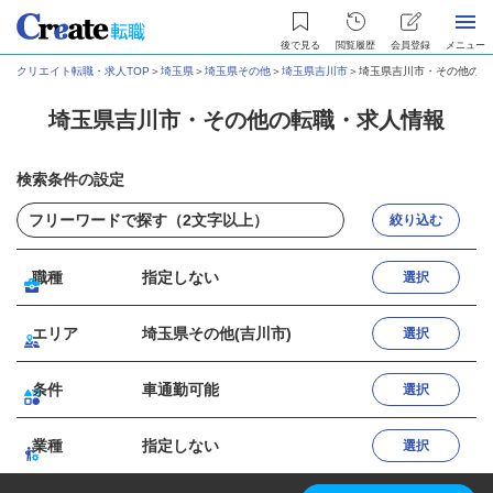
後で見る
閲覧履歴
会員登録
メニュー
クリエイト転職・求人TOP
＞
埼玉県
＞
埼玉県その他
＞
埼玉県吉川市
＞
埼玉県吉川市・その他の転
埼玉県吉川市・その他の転職・求人情報
検索条件の設定
絞り込む
職種
指定しない
選択
エリア
埼玉県その他(吉川市)
選択
条件
車通勤可能
選択
業種
指定しない
選択