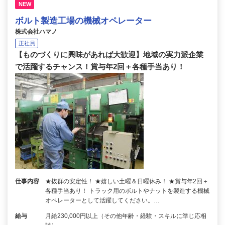
NEW
ボルト製造工場の機械オペレーター
株式会社ハマノ
正社員
【ものづくりに興味があれば大歓迎】地域の実力派企業
で活躍するチャンス！賞与年2回＋各種手当あり！
仕事内容
★抜群の安定性！ ★嬉しい土曜＆日曜休み！ ★賞与年2回＋
各種手当あり！ トラック用のボルトやナットを製造する機械
オペレーターとして活躍してください。…
給与
月給230,000円以上（その他年齢・経験・スキルに準じ応相