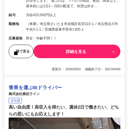
お任せします。 運ぶのは、アパレル商品、食品、雑貨など。
基本的には1日1～2回の配送で、休憩は好き…
給与
月給420,000円以上
勤務地
（車庫）埼玉県さいたま市岩槻区長宮322-1／埼玉県吉川市
中央3‐1‐1／茨城県坂東市菅谷1305-1
応募資格
男女・年齢不問！！
詳細を見る
後で見る
更新日： 2026/05/01 掲載終了日： 2027/04/30
青果を運ぶ6tドライバー
株式会社麻妃ライン
正社員
高い自由度！高収入を得たい、週休2日で働きたい、どち
らの思いにもお応えします！