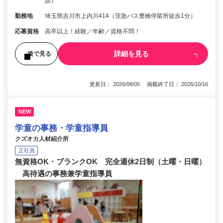
談）
勤務地
埼玉県吉川市上内川414（茨急バス豊橋停留所徒歩1分）
応募資格
高卒以上！経験／年齢／資格不問！
詳細を見る
後で見る
更新日： 2026/08/05 掲載終了日： 2026/10/16
NEW
学童の事務・学童指導員
クズオカ人材紹介所
正社員
無資格OK・ブランクOK 完全週休2日制（土曜・日曜）
高待遇の事務兼学童指導員