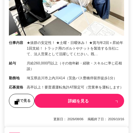
仕事内容
★抜群の安定性！ ★土曜・日曜休み！ ★賞与年2回＋昇給年
1回支給！ トラック用のボルトやナットを製造する当社に
て、法人営業として活躍してください。既…
給与
月給260,000円以上（その他年齢・経験・スキルに準じ応相
談）
勤務地
埼玉県吉川市上内川414（茨急バス豊橋停留所徒歩1分）
応募資格
高卒以上！要普通運転免許AT限定可（営業車を運転します）
詳細を見る
後で見る
更新日： 2026/08/06 掲載終了日： 2026/10/16