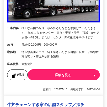
仕事内容
様々な荷物の配送、積み降ろしなどを手掛けていただきま
す。 拠点になるセンター（東京・千葉・埼玉・茨城）から各
店舗への配送、または、センター間の配送を手掛けます…
給与
月給420,000円～500,000円
勤務地
埼玉県吉川市中央・埼玉県さいたま市岩槻区長宮・茨城県坂
東市菅谷・茨城県笠間市湯崎
応募資格
大型免許
詳細を見る
後で見る
更新日： 2026/05/18 掲載終了日： 2027/04/30
牛丼チェーンすき家の店舗スタッフ／深夜