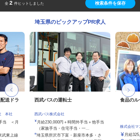
2
検索条件を保存
全
件ヒットしました
埼玉県のピックアップPR求人
便配送ドラ
西武バスの運転士
食品のル
社 本社
西武バス株式会社
種手当 ＜月
月給230,000円＋時間外手当＋他手当
株式会社マ
（家族手当・住宅手当・一...
月給325
（東武東上線
埼玉県所沢市下富・新座市本多・さ