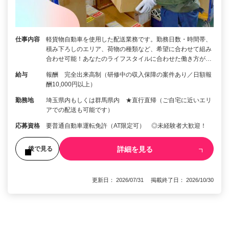
仕事内容
軽貨物自動車を使用した配送業務です。勤務日数・時間帯、
積み下ろしのエリア、荷物の種類など、希望に合わせて組み
合わせ可能！あなたのライフスタイルに合わせた働き方が…
給与
報酬 完全出来高制（研修中の収入保障の案件あり／日額報
酬10,000円以上）
勤務地
埼玉県内もしくは群馬県内 ★直行直帰（ご自宅に近いエリ
アでの配送も可能です）
応募資格
要普通自動車運転免許（AT限定可） ◎未経験者大歓迎！
詳細を見る
後で見る
更新日： 2026/07/31 掲載終了日： 2026/10/30
1