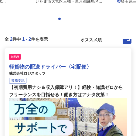
..
いたま市大宮区三橋・東京都練馬区...
埼玉県三
2
1
-
2
全
件中
件を表示
NEW
軽貨物の配送ドライバー〈宅配便〉
株式会社ロジスタッフ
業務委託
【初期費用ナシ＆収入保障アリ！】経験・知識ゼロから
フリーランスを目指せる！働き方はアナタ次第！