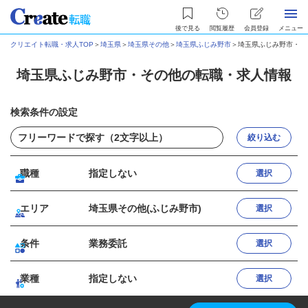
後で見る
閲覧履歴
会員登録
メニュー
クリエイト転職・求人TOP
＞
埼玉県
＞
埼玉県その他
＞
埼玉県ふじみ野市
＞
埼玉県ふじみ野市・そ
埼玉県ふじみ野市・その他の転職・求人情報
検索条件の設定
絞り込む
職種
指定しない
選択
エリア
埼玉県その他(ふじみ野市)
選択
条件
業務委託
選択
業種
指定しない
選択