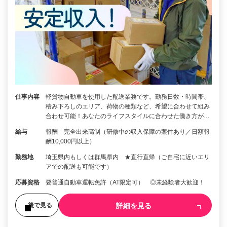
仕事内容
軽貨物自動車を使用した配送業務です。勤務日数・時間帯、
積み下ろしのエリア、荷物の種類など、希望に合わせて組み
合わせ可能！あなたのライフスタイルに合わせた働き方が…
給与
報酬 完全出来高制（研修中の収入保障の案件あり／日額報
酬10,000円以上）
勤務地
埼玉県内もしくは群馬県内 ★直行直帰（ご自宅に近いエリ
アでの配送も可能です）
応募資格
要普通自動車運転免許（AT限定可） ◎未経験者大歓迎！
詳細を見る
後で見る