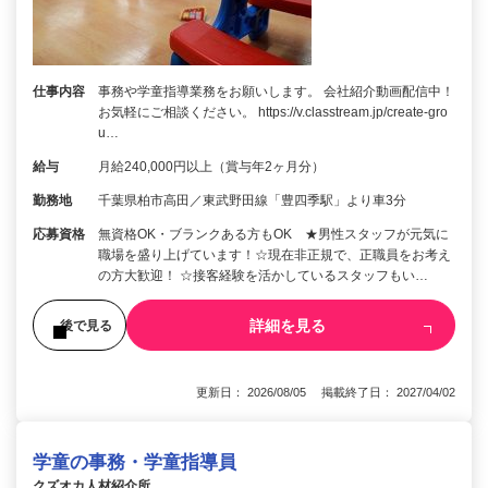
仕事内容
事務や学童指導業務をお願いします。 会社紹介動画配信中！
お気軽にご相談ください。 https://v.classtream.jp/create-gro
u…
給与
月給240,000円以上（賞与年2ヶ月分）
勤務地
千葉県柏市高田／東武野田線「豊四季駅」より車3分
応募資格
無資格OK・ブランクある方もOK ★男性スタッフが元気に
職場を盛り上げています！☆現在非正規で、正職員をお考え
の方大歓迎！ ☆接客経験を活かしているスタッフもい…
詳細を見る
後で見る
更新日： 2026/08/05 掲載終了日： 2027/04/02
学童の事務・学童指導員
クズオカ人材紹介所