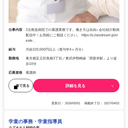
仕事内容
2次救急病院での看護業務です。働き方は自由♪ 会社紹介動画
配信中！お気軽にご相談ください。 https://v.classtream.jp/cr
eate…
給与
月給320,000円以上（賞与年4ヶ月分）
勤務地
東京都足立区島根3丁目／東武伊勢崎線「西新井駅」より徒
歩10分
応募資格
看護師
詳細を見る
後で見る
更新日： 2026/05/01 掲載終了日： 2027/04/02
学童の事務・学童指導員
クズオカ人材紹介所