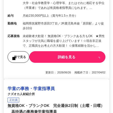
大学・社会学教育学・心理学等、またはそれに相応する学位
（卒業者）であれば有資格者指導員になれます。…
給与
月給230,000円以上（賞与年1.5ヶ月分）
勤務地
福岡県筑紫野市原田3丁目／JR鹿児島本線「原田駅」より徒
歩10分
応募資格
未経験者大歓迎！ 無資格OK・ブランクある方もOK ★男性
スタッフが元気に職場を盛り上げています！☆現在非正規
で、正職員をお考えの方大歓迎！ ☆接客経験を活かし…
詳細を見る
後で見る
更新日： 2026/06/26 掲載終了日： 2027/04/02
学童の事務・学童指導員
クズオカ人材紹介所
正社員
無資格OK・ブランクOK 完全週休2日制（土曜・日曜）
高待遇の事務兼学童指導員