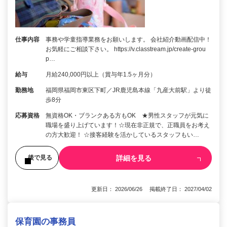
仕事内容
事務や学童指導業務をお願いします。 会社紹介動画配信中！
お気軽にご相談下さい。 https://v.classtream.jp/create-grou
p…
給与
月給240,000円以上（賞与年1.5ヶ月分）
勤務地
福岡県福岡市東区下町／JR鹿児島本線「九産大前駅」より徒
歩8分
応募資格
無資格OK・ブランクある方もOK ★男性スタッフが元気に
職場を盛り上げています！☆現在非正規で、正職員をお考え
の方大歓迎！ ☆接客経験を活かしているスタッフもい…
詳細を見る
後で見る
更新日： 2026/06/26 掲載終了日： 2027/04/02
保育園の事務員