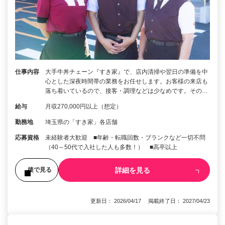
仕事内容
大手牛丼チェーン『すき家』で、店内清掃や翌日の準備を中
心とした深夜時間帯の業務をお任せします。お客様の来店も
落ち着いているので、接客・調理などは少なめです。その…
給与
月収270,000円以上（想定）
勤務地
埼玉県の「すき家」各店舗
応募資格
未経験者大歓迎 ■年齢・転職回数・ブランクなど一切不問
（40～50代で入社した人も多数！） ■高卒以上
詳細を見る
後で見る
更新日： 2026/04/17 掲載終了日： 2027/04/23