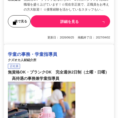
職場を盛り上げています！☆現在非正規で、正職員をお考え
の方大歓迎！ ☆接客経験を活かしているスタッフもい…
詳細を見る
後で見る
更新日： 2026/06/25 掲載終了日： 2027/04/02
学童の事務・学童指導員
クズオカ人材紹介所
正社員
無資格OK・ブランクOK 完全週休2日制（土曜・日曜）
高待遇の事務兼学童指導員