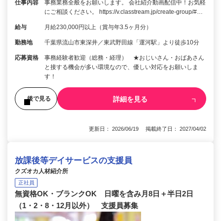
仕事内容
事務業務全般をお願いします。 会社紹介動画配信中！お気軽
にご相談ください。 https://v.classtream.jp/create-group/#…
給与
月給230,000円以上（賞与年3.5ヶ月分）
勤務地
千葉県流山市東深井／東武野田線「運河駅」より徒歩10分
応募資格
事務経験者歓迎（総務・経理） ★おじいさん・おばあさん
と接する機会が多い環境なので、優しい対応をお願いしま
す！
詳細を見る
後で見る
更新日： 2026/06/19 掲載終了日： 2027/04/02
放課後等デイサービスの支援員
クズオカ人材紹介所
正社員
無資格OK・ブランクOK 日曜を含み月8日＋半日2日
（1・2・8・12月以外） 支援員募集