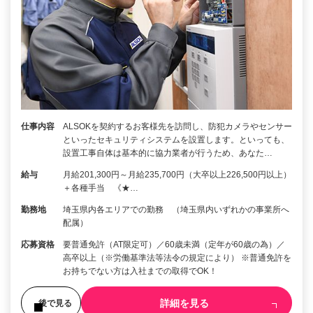
仕事内容
ALSOKを契約するお客様先を訪問し、防犯カメラやセンサー
といったセキュリティシステムを設置します。といっても、
設置工事自体は基本的に協力業者が行うため、あなた…
給与
月給201,300円～月給235,700円（大卒以上226,500円以上）
＋各種手当 《★…
勤務地
埼玉県内各エリアでの勤務 （埼玉県内いずれかの事業所へ
配属）
応募資格
要普通免許（AT限定可）／60歳未満（定年が60歳の為）／
高卒以上（※労働基準法等法令の規定により） ※普通免許を
お持ちでない方は入社までの取得でOK！
詳細を見る
後で見る