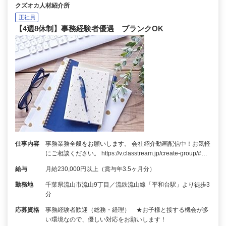
クズオカ人材紹介所
正社員
【4週8休制】事務経験者優遇 ブランクOK
仕事内容
事務業務全般をお願いします。 会社紹介動画配信中！お気軽
にご相談ください。 https://v.classtream.jp/create-group/#…
給与
月給230,000円以上（賞与年3.5ヶ月分）
勤務地
千葉県流山市流山9丁目／流鉄流山線「平和台駅」より徒歩3
分
応募資格
事務経験者歓迎（総務・経理） ★お子様と接する機会が多
い環境なので、優しい対応をお願いします！