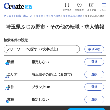
後で見る
閲覧履歴
会員登録
メニュー
クリエイト転職・求人TOP
＞
埼玉県
＞
埼玉県その他
＞
埼玉県ふじみ野市
＞
埼玉県ふじみ野市・そ
埼玉県ふじみ野市・その他の転職・求人情報
検索条件の設定
絞り込む
職種
指定しない
選択
エリア
埼玉県その他(ふじみ野市)
選択
条件
ブランクOK
選択
業種
指定しない
選択