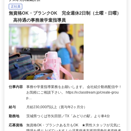
正社員
無資格OK・ブランクOK 完全週休2日制（土曜・日曜）
高待遇の事務兼学童指導員
仕事内容
事務や学童指導業務をお願いします。 会社紹介動画配信中！
お気軽にご相談下さい。 https://v.classtream.jp/create-grou
p…
給与
月給230,000円以上（賞与年2ヶ月分）
勤務地
茨城県つくば市矢田部／TX「みどりの駅」より車4分
応募資格
無資格OK・ブランクある方もOK ★男性スタッフが元気に
職場を盛り上げています！☆児童発達支援管理責任者資格者