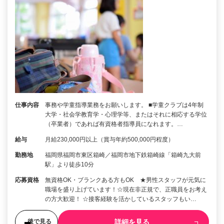
仕事内容
事務や学童指導業務をお願いします。 ■学童クラブは4年制
大学・社会学教育学・心理学等、またはそれに相応する学位
（卒業者）であれば有資格者指導員になれます。…
給与
月給230,000円以上（賞与年約500,000円程度）
勤務地
福岡県福岡市東区箱崎／福岡市地下鉄箱崎線「箱崎九大前
駅」より徒歩10分
応募資格
無資格OK・ブランクある方もOK ★男性スタッフが元気に
職場を盛り上げています！☆現在非正規で、正職員をお考え
の方大歓迎！ ☆接客経験を活かしているスタッフもい…
詳細を見る
後で見る