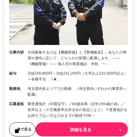
仕事内容
今回募集するのは【機械警備】と【警備輸送】。あなたの希
望や適性に応じて、どちらかの部署に配属します。 ――
《機械警備》―― 個人宅や商業施設、学校、一…
給与
月給206,800円～月給241,200円（大卒以上232,000円以上）
＋各種手当 《★…
勤務地
埼玉県内各エリアでの勤務 （埼玉県内いずれかの事業所へ
配属）
応募資格
要普通免許（AT限定可）／60歳未満（定年が60歳の為）／
高卒以上（※労働基準法等法令の規定により） ※普通免許を
お持ちでない方は入社までの取得でOK！
詳細を見る
後で見る