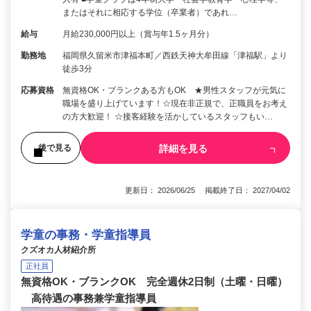
またはそれに相応する学位（卒業者）であれ…
給与
月給230,000円以上（賞与年1.5ヶ月分）
勤務地
福岡県久留米市津福本町／西鉄天神大牟田線「津福駅」より
徒歩3分
応募資格
無資格OK・ブランクある方もOK ★男性スタッフが元気に
職場を盛り上げています！☆現在非正規で、正職員をお考え
の方大歓迎！ ☆接客経験を活かしているスタッフもい…
詳細を見る
後で見る
更新日： 2026/06/25 掲載終了日： 2027/04/02
学童の事務・学童指導員
クズオカ人材紹介所
正社員
無資格OK・ブランクOK 完全週休2日制（土曜・日曜）
高待遇の事務兼学童指導員