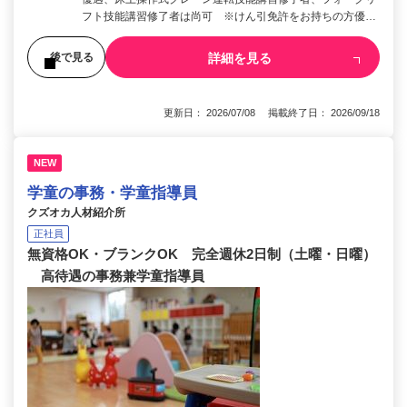
フト技能講習修了者は尚可 ※けん引免許をお持ちの方優…
詳細を見る
後で見る
更新日： 2026/07/08 掲載終了日： 2026/09/18
NEW
学童の事務・学童指導員
クズオカ人材紹介所
正社員
無資格OK・ブランクOK 完全週休2日制（土曜・日曜）
高待遇の事務兼学童指導員