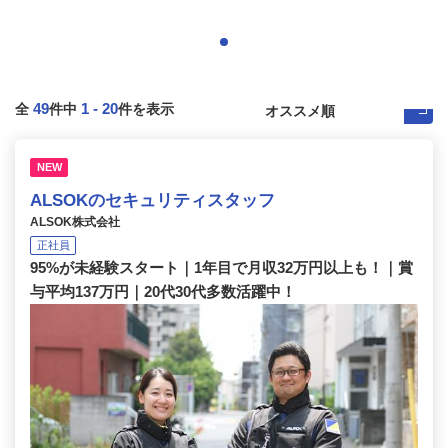
49
1
-
20
全
件中
件を表示
NEW
ALSOKのセキュリティスタッフ
ALSOK株式会社
正社員
95%が未経験スタート｜1年目で月収32万円以上も！｜賞
与平均137万円｜20代30代多数活躍中！