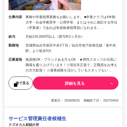
仕事内容
事務や学童指導業務をお願いします。 ■学童クラブは4年制
大学・社会学教育学・心理学等、またはそれに相応する学位
（卒業者）であれば有資格者指導員になれます。…
給与
月給230,000円以上（賞与年2ヶ月分）
勤務地
宮城県仙台市泉区中央3丁目／仙台市地下鉄南北線「泉中央
駅」より徒歩5分
応募資格
無資格OK・ブランクある方もOK ★男性スタッフが元気に
職場を盛り上げています！☆現在非正規で、正職員をお考え
の方大歓迎！ ☆接客経験を活かしているスタッフもい…
詳細を見る
後で見る
更新日： 2026/06/25 掲載終了日： 2027/04/02
サービス管理責任者候補生
クズオカ人材紹介所