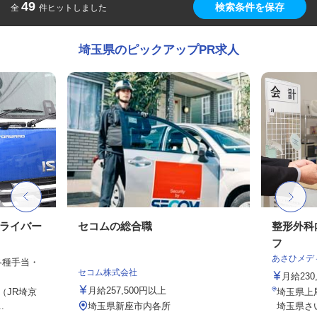
49
検索条件を保存
全
件ヒットしました
埼玉県のピックアップPR求人
ドライバー
セコムの総合職
整形外科
フ
あさひメデ
、各種手当・
セコム株式会社
月給23
月給257,500円以上
6（JR埼京
埼玉県上
.
埼玉県新座市内各所
埼玉県さ