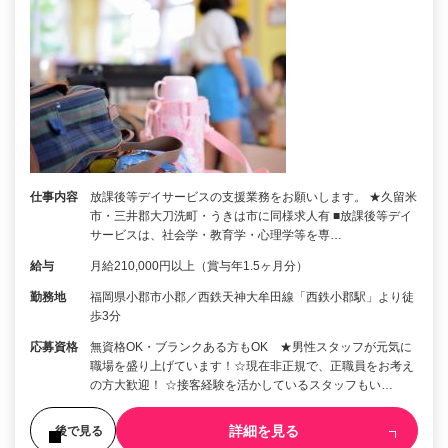
仕事内容
放課後等デイサービスの支援業務をお願いします。 ★久留米
市・三井郡大刀洗町・うきは市に同様求人有 ■放課後等デイ
サービスは、社会学・教育学・心理学等を専…
給与
月給210,000円以上（賞与年1.5ヶ月分）
勤務地
福岡県小郡市小郡／西鉄天神大牟田線「西鉄小郡駅」より徒
歩3分
応募資格
無資格OK・ブランクある方もOK ★男性スタッフが元気に
職場を盛り上げています！☆現在非正規で、正職員をお考え
の方大歓迎！ ☆接客経験を活かしているスタッフもい…
詳細を見る
後で見る