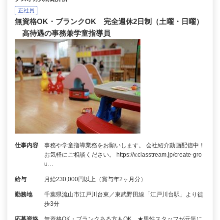
正社員
無資格OK・ブランクOK 完全週休2日制（土曜・日曜）
高待遇の事務兼学童指導員
仕事内容
事務や学童指導業務をお願いします。 会社紹介動画配信中！
お気軽にご相談ください。 https://v.classtream.jp/create-gro
u…
給与
月給230,000円以上（賞与年2ヶ月分）
勤務地
千葉県流山市江戸川台東／東武野田線「江戸川台駅」より徒
歩3分
応募資格
無資格OK・ブランクある方もOK ★男性スタッフが元気に