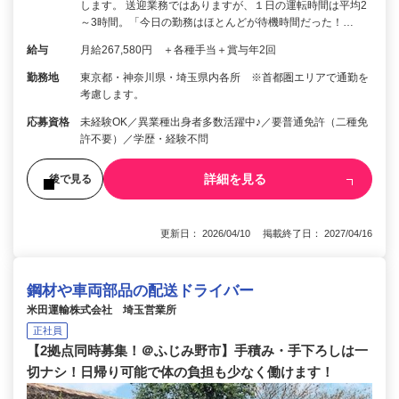
します。 送迎業務ではありますが、１日の運転時間は平均2
～3時間。「今日の勤務はほとんどが待機時間だった！…
給与
月給267,580円 ＋各種手当＋賞与年2回
勤務地
東京都・神奈川県・埼玉県内各所 ※首都圏エリアで通勤を
考慮します。
応募資格
未経験OK／異業種出身者多数活躍中♪／要普通免許（二種免
許不要）／学歴・経験不問
詳細を見る
後で見る
更新日： 2026/04/10 掲載終了日： 2027/04/16
鋼材や車両部品の配送ドライバー
米田運輸株式会社 埼玉営業所
正社員
【2拠点同時募集！＠ふじみ野市】手積み・手下ろしは一
切ナシ！日帰り可能で体の負担も少なく働けます！