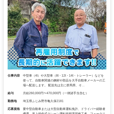
仕事内容
中型車（4t）や大型車（8t・12t・14t・トレーラー）などを
使って、自動車関連の鋼材や部品を大手自動車メーカーの工
場へ配送します。 配送先は主に群馬県、そ…
給与
月給260,000円〜470,000円（一律諸手当含む）
勤務地
埼玉県ふじみ野市亀久保2181
応募資格
要中型自動車または大型自動車運転免許、ドライバー経験者
優遇、床上操作式クレーン運転技能講習修了者、フォークリ