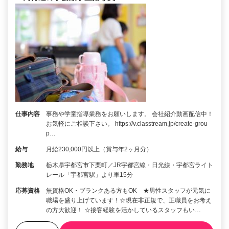
仕事内容
事務や学童指導業務をお願いします。 会社紹介動画配信中！
お気軽にご相談下さい。 https://v.classtream.jp/create-grou
p…
給与
月給230,000円以上（賞与年2ヶ月分）
勤務地
栃木県宇都宮市下栗町／JR宇都宮線・日光線・宇都宮ライト
レール「宇都宮駅」より車15分
応募資格
無資格OK・ブランクある方もOK ★男性スタッフが元気に
職場を盛り上げています！☆現在非正規で、正職員をお考え
の方大歓迎！ ☆接客経験を活かしているスタッフもい…