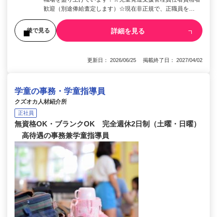
歓迎（別途俸給査定します）☆現在非正規で、正職員を…
詳細を見る
後で見る
更新日： 2026/06/25 掲載終了日： 2027/04/02
学童の事務・学童指導員
クズオカ人材紹介所
正社員
無資格OK・ブランクOK 完全週休2日制（土曜・日曜）
高待遇の事務兼学童指導員