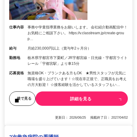
仕事内容
事務や学童指導業務をお願いします。 会社紹介動画配信中！
お気軽にご相談下さい。 https://v.classtream.jp/create-grou
p…
給与
月給230,000円以上（賞与年2ヶ月分）
勤務地
栃木県宇都宮市下栗町／JR宇都宮線・日光線・宇都宮ライト
レール「宇都宮駅」より車15分
応募資格
無資格OK・ブランクある方もOK ★男性スタッフが元気に
職場を盛り上げています！☆現在非正規で、正職員をお考え
の方大歓迎！ ☆接客経験を活かしているスタッフもい…
詳細を見る
後で見る
更新日： 2026/06/25 掲載終了日： 2027/04/02