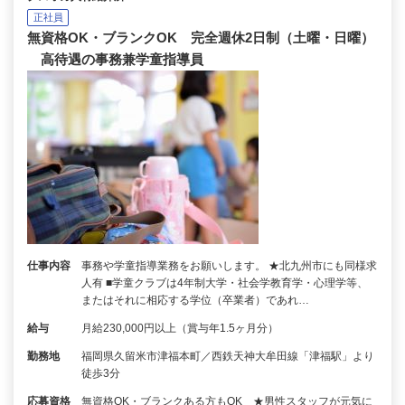
正社員
無資格OK・ブランクOK 完全週休2日制（土曜・日曜）
高待遇の事務兼学童指導員
仕事内容
事務や学童指導業務をお願いします。 ★北九州市にも同様求
人有 ■学童クラブは4年制大学・社会学教育学・心理学等、
またはそれに相応する学位（卒業者）であれ…
給与
月給230,000円以上（賞与年1.5ヶ月分）
勤務地
福岡県久留米市津福本町／西鉄天神大牟田線「津福駅」より
徒歩3分
応募資格
無資格OK・ブランクある方もOK ★男性スタッフが元気に