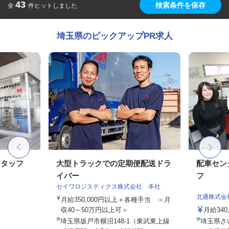
43
検索条件を保存
全
件ヒットしました
埼玉県のピックアップPR求人
スタッフ
大型トラックでの定期便配送ドラ
配車セン
イバー
フ
セイワロジスティクス株式会社 本社
北通株式会
月給350,000円以上＋各種手当 ＜月
収40～50万円以上可＞
月給340
埼玉県坂戸市横沼148-1（東武東上線
埼玉県さい