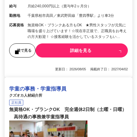
給与
月給240,000円以上（賞与年2ヶ月分）
勤務地
千葉県柏市高田／東武野田線「豊四季駅」より車3分
応募資格
無資格OK・ブランクある方もOK ★男性スタッフが元気に
職場を盛り上げています！☆現在非正規で、正職員をお考え
の方大歓迎！ ☆接客経験を活かしているスタッフもい…
詳細を見る
後で見る
更新日： 2026/08/05 掲載終了日： 2027/04/02
学童の事務・学童指導員
クズオカ人材紹介所
正社員
無資格OK・ブランクOK 完全週休2日制（土曜・日曜）
高待遇の事務兼学童指導員