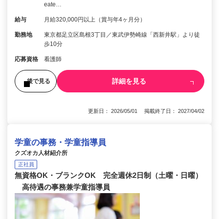
eate…
給与
月給320,000円以上（賞与年4ヶ月分）
勤務地
東京都足立区島根3丁目／東武伊勢崎線「西新井駅」より徒
歩10分
応募資格
看護師
詳細を見る
後で見る
更新日： 2026/05/01 掲載終了日： 2027/04/02
学童の事務・学童指導員
クズオカ人材紹介所
正社員
無資格OK・ブランクOK 完全週休2日制（土曜・日曜）
高待遇の事務兼学童指導員