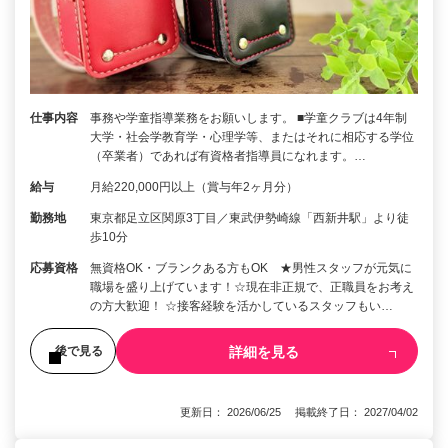
仕事内容
事務や学童指導業務をお願いします。 ■学童クラブは4年制
大学・社会学教育学・心理学等、またはそれに相応する学位
（卒業者）であれば有資格者指導員になれます。…
給与
月給220,000円以上（賞与年2ヶ月分）
勤務地
東京都足立区関原3丁目／東武伊勢崎線「西新井駅」より徒
歩10分
応募資格
無資格OK・ブランクある方もOK ★男性スタッフが元気に
職場を盛り上げています！☆現在非正規で、正職員をお考え
の方大歓迎！ ☆接客経験を活かしているスタッフもい…
詳細を見る
後で見る
更新日： 2026/06/25 掲載終了日： 2027/04/02