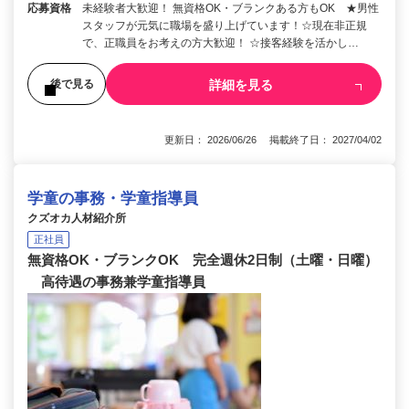
応募資格
未経験者大歓迎！ 無資格OK・ブランクある方もOK ★男性
スタッフが元気に職場を盛り上げています！☆現在非正規
で、正職員をお考えの方大歓迎！ ☆接客経験を活かし…
詳細を見る
後で見る
更新日： 2026/06/26 掲載終了日： 2027/04/02
学童の事務・学童指導員
クズオカ人材紹介所
正社員
無資格OK・ブランクOK 完全週休2日制（土曜・日曜）
高待遇の事務兼学童指導員