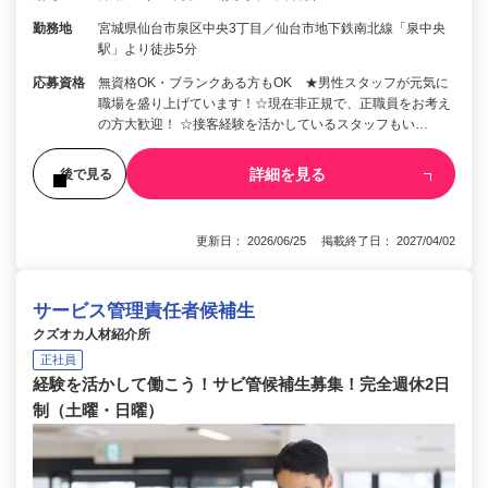
勤務地
宮城県仙台市泉区中央3丁目／仙台市地下鉄南北線「泉中央
駅」より徒歩5分
応募資格
無資格OK・ブランクある方もOK ★男性スタッフが元気に
職場を盛り上げています！☆現在非正規で、正職員をお考え
の方大歓迎！ ☆接客経験を活かしているスタッフもい…
詳細を見る
後で見る
更新日： 2026/06/25 掲載終了日： 2027/04/02
サービス管理責任者候補生
クズオカ人材紹介所
正社員
経験を活かして働こう！サビ管候補生募集！完全週休2日
制（土曜・日曜）