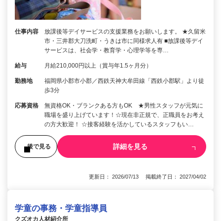
仕事内容
放課後等デイサービスの支援業務をお願いします。 ★久留米
市・三井郡大刀洗町・うきは市に同様求人有 ■放課後等デイ
サービスは、社会学・教育学・心理学等を専…
給与
月給210,000円以上（賞与年1.5ヶ月分）
勤務地
福岡県小郡市小郡／西鉄天神大牟田線「西鉄小郡駅」より徒
歩3分
応募資格
無資格OK・ブランクある方もOK ★男性スタッフが元気に
職場を盛り上げています！☆現在非正規で、正職員をお考え
の方大歓迎！ ☆接客経験を活かしているスタッフもい…
詳細を見る
後で見る
更新日： 2026/07/13 掲載終了日： 2027/04/02
学童の事務・学童指導員
クズオカ人材紹介所