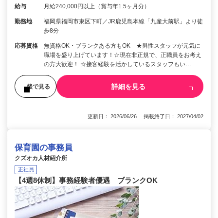
給与
月給240,000円以上（賞与年1.5ヶ月分）
勤務地
福岡県福岡市東区下町／JR鹿児島本線「九産大前駅」より徒
歩8分
応募資格
無資格OK・ブランクある方もOK ★男性スタッフが元気に
職場を盛り上げています！☆現在非正規で、正職員をお考え
の方大歓迎！ ☆接客経験を活かしているスタッフもい…
詳細を見る
後で見る
更新日： 2026/06/26 掲載終了日： 2027/04/02
保育園の事務員
クズオカ人材紹介所
正社員
【4週8休制】事務経験者優遇 ブランクOK