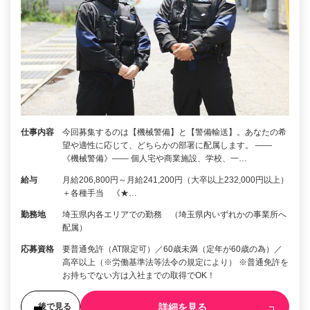
仕事内容
今回募集するのは【機械警備】と【警備輸送】。あなたの希
望や適性に応じて、どちらかの部署に配属します。 ――
《機械警備》―― 個人宅や商業施設、学校、一…
給与
月給206,800円～月給241,200円（大卒以上232,000円以上）
＋各種手当 《★…
勤務地
埼玉県内各エリアでの勤務 （埼玉県内いずれかの事業所へ
配属）
応募資格
要普通免許（AT限定可）／60歳未満（定年が60歳の為）／
高卒以上（※労働基準法等法令の規定により） ※普通免許を
お持ちでない方は入社までの取得でOK！
詳細を見る
後で見る