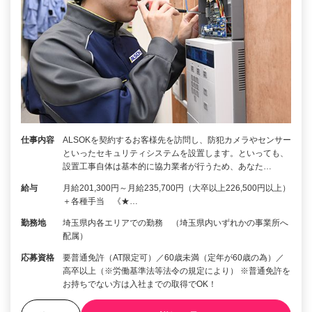
仕事内容
ALSOKを契約するお客様先を訪問し、防犯カメラやセンサー
といったセキュリティシステムを設置します。といっても、
設置工事自体は基本的に協力業者が行うため、あなた…
給与
月給201,300円～月給235,700円（大卒以上226,500円以上）
＋各種手当 《★…
勤務地
埼玉県内各エリアでの勤務 （埼玉県内いずれかの事業所へ
配属）
応募資格
要普通免許（AT限定可）／60歳未満（定年が60歳の為）／
高卒以上（※労働基準法等法令の規定により） ※普通免許を
お持ちでない方は入社までの取得でOK！