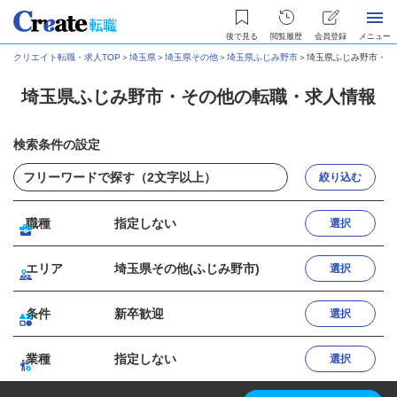
後で見る
閲覧履歴
会員登録
メニュー
クリエイト転職・求人TOP
＞
埼玉県
＞
埼玉県その他
＞
埼玉県ふじみ野市
＞
埼玉県ふじみ野市・そ
埼玉県ふじみ野市・その他の転職・求人情報
検索条件の設定
絞り込む
職種
指定しない
選択
エリア
埼玉県その他(ふじみ野市)
選択
条件
新卒歓迎
選択
業種
指定しない
選択