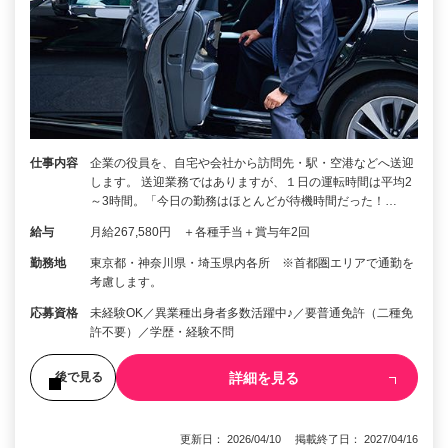
仕事内容
企業の役員を、自宅や会社から訪問先・駅・空港などへ送迎
します。 送迎業務ではありますが、１日の運転時間は平均2
～3時間。「今日の勤務はほとんどが待機時間だった！…
給与
月給267,580円 ＋各種手当＋賞与年2回
勤務地
東京都・神奈川県・埼玉県内各所 ※首都圏エリアで通勤を
考慮します。
応募資格
未経験OK／異業種出身者多数活躍中♪／要普通免許（二種免
許不要）／学歴・経験不問
詳細を見る
後で見る
更新日： 2026/04/10 掲載終了日： 2027/04/16