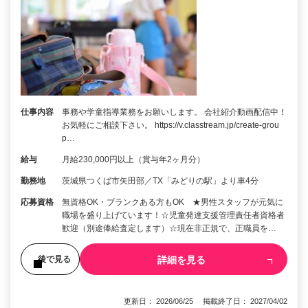
仕事内容
事務や学童指導業務をお願いします。 会社紹介動画配信中！
お気軽にご相談下さい。 https://v.classtream.jp/create-grou
p…
給与
月給230,000円以上（賞与年2ヶ月分）
勤務地
茨城県つくば市矢田部／TX「みどりの駅」より車4分
応募資格
無資格OK・ブランクある方もOK ★男性スタッフが元気に
職場を盛り上げています！☆児童発達支援管理責任者資格者
歓迎（別途俸給査定します）☆現在非正規で、正職員を…
詳細を見る
後で見る
更新日： 2026/06/25 掲載終了日： 2027/04/02