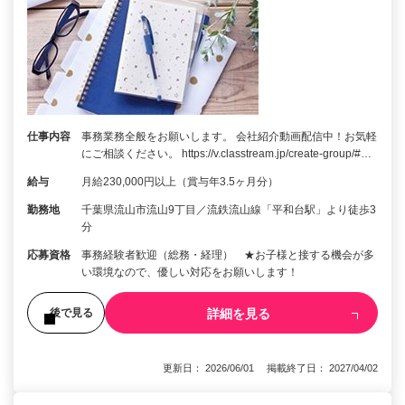
仕事内容
事務業務全般をお願いします。 会社紹介動画配信中！お気軽
にご相談ください。 https://v.classtream.jp/create-group/#…
給与
月給230,000円以上（賞与年3.5ヶ月分）
勤務地
千葉県流山市流山9丁目／流鉄流山線「平和台駅」より徒歩3
分
応募資格
事務経験者歓迎（総務・経理） ★お子様と接する機会が多
い環境なので、優しい対応をお願いします！
詳細を見る
後で見る
更新日： 2026/06/01 掲載終了日： 2027/04/02