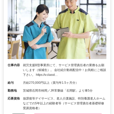
仕事内容
就労支援B型事業所にて、サービス管理責任者の業務をお願
いします（候補生）。 会社紹介動画配信中！お気軽にご相談
下さい。 https://v.classt…
給与
月給270,000円以上（賞与年1.5ヶ月分）
勤務地
茨城県石岡市柿岡／JR常磐線「石岡駅」より車5分
応募資格
放課後等デイサービス、老人介護施設、特別養護老人ホーム
などでの5年以上の経験者等（サービス管理責任者基礎研修
受講資格者）