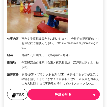
仕事内容
事務や学童指導業務をお願いします。 会社紹介動画配信中！
お気軽にご相談ください。 https://v.classtream.jp/create-gro
u…
給与
月給230,000円以上（賞与年2ヶ月分）
勤務地
千葉県流山市江戸川台東／東武野田線「江戸川台駅」より徒
歩3分
応募資格
無資格OK・ブランクある方もOK ★男性スタッフが元気に
職場を盛り上げています！☆現在非正規で、正職員をお考え
の方大歓迎！ ☆接客経験を活かしているスタッフもい…
詳細を見る
後で見る