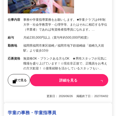
仕事内容
事務や学童指導業務をお願いします。 ■学童クラブは4年制
大学・社会学教育学・心理学等、またはそれに相応する学位
（卒業者）であれば有資格者指導員になれます。…
給与
月給230,000円以上（賞与年約500,000円程度）
勤務地
福岡県福岡市東区箱崎／福岡市地下鉄箱崎線「箱崎九大前
駅」より徒歩10分
応募資格
無資格OK・ブランクある方もOK ★男性スタッフが元気に
職場を盛り上げています！☆現在非正規で、正職員をお考え
の方大歓迎！ ☆接客経験を活かしているスタッフもい…
詳細を見る
後で見る
更新日： 2026/06/26 掲載終了日： 2027/04/02
学童の事務・学童指導員