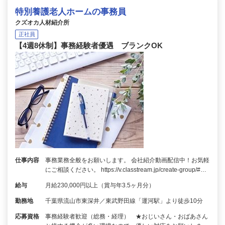
特別養護老人ホームの事務員
クズオカ人材紹介所
正社員
【4週8休制】事務経験者優遇 ブランクOK
仕事内容
事務業務全般をお願いします。 会社紹介動画配信中！お気軽
にご相談ください。 https://v.classtream.jp/create-group/#…
給与
月給230,000円以上（賞与年3.5ヶ月分）
勤務地
千葉県流山市東深井／東武野田線「運河駅」より徒歩10分
応募資格
事務経験者歓迎（総務・経理） ★おじいさん・おばあさん