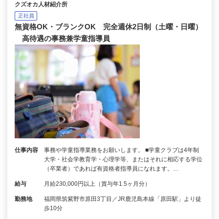
クズオカ人材紹介所
正社員
無資格OK・ブランクOK 完全週休2日制（土曜・日曜）
高待遇の事務兼学童指導員
仕事内容
事務や学童指導業務をお願いします。 ■学童クラブは4年制
大学・社会学教育学・心理学等、またはそれに相応する学位
（卒業者）であれば有資格者指導員になれます。…
給与
月給230,000円以上（賞与年1.5ヶ月分）
勤務地
福岡県筑紫野市原田3丁目／JR鹿児島本線「原田駅」より徒
歩10分