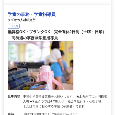
学童の事務・学童指導員
クズオカ人材紹介所
正社員
無資格OK・ブランクOK 完全週休2日制（土曜・日曜）
高待遇の事務兼学童指導員
仕事内容
事務や学童指導業務をお願いします。 ★北九州市にも同様求
人有 ■学童クラブは4年制大学・社会学教育学・心理学等、
またはそれに相応する学位（卒業者）であれ…
給与
月給230,000円以上（賞与年1.5ヶ月分）