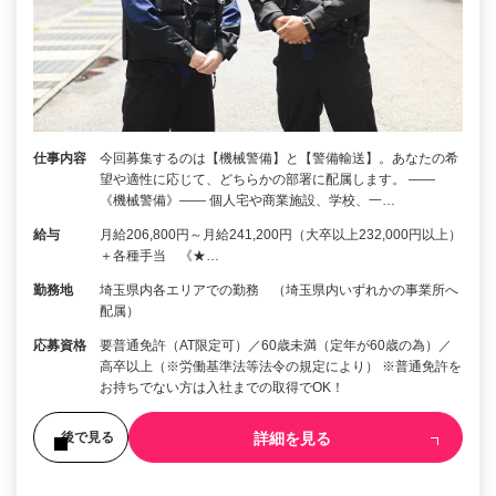
仕事内容
今回募集するのは【機械警備】と【警備輸送】。あなたの希
望や適性に応じて、どちらかの部署に配属します。 ――
《機械警備》―― 個人宅や商業施設、学校、一…
給与
月給206,800円～月給241,200円（大卒以上232,000円以上）
＋各種手当 《★…
勤務地
埼玉県内各エリアでの勤務 （埼玉県内いずれかの事業所へ
配属）
応募資格
要普通免許（AT限定可）／60歳未満（定年が60歳の為）／
高卒以上（※労働基準法等法令の規定により） ※普通免許を
お持ちでない方は入社までの取得でOK！
詳細を見る
後で見る