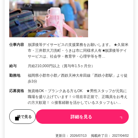
仕事内容
放課後等デイサービスの支援業務をお願いします。 ★久留米
市・三井郡大刀洗町・うきは市に同様求人有 ■放課後等デイ
サービスは、社会学・教育学・心理学等を専…
給与
月給210,000円以上（賞与年1.5ヶ月分）
勤務地
福岡県小郡市小郡／西鉄天神大牟田線「西鉄小郡駅」より徒
歩3分
応募資格
無資格OK・ブランクある方もOK ★男性スタッフが元気に
職場を盛り上げています！☆現在非正規で、正職員をお考え
の方大歓迎！ ☆接客経験を活かしているスタッフもい…
詳細を見る
後で見る
更新日： 2026/07/13 掲載終了日： 2027/04/02