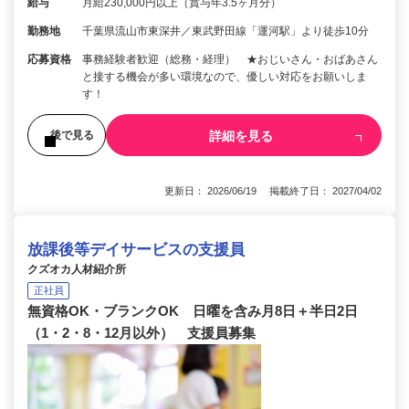
給与
月給230,000円以上（賞与年3.5ヶ月分）
勤務地
千葉県流山市東深井／東武野田線「運河駅」より徒歩10分
応募資格
事務経験者歓迎（総務・経理） ★おじいさん・おばあさん
と接する機会が多い環境なので、優しい対応をお願いしま
す！
詳細を見る
後で見る
更新日： 2026/06/19 掲載終了日： 2027/04/02
放課後等デイサービスの支援員
クズオカ人材紹介所
正社員
無資格OK・ブランクOK 日曜を含み月8日＋半日2日
（1・2・8・12月以外） 支援員募集