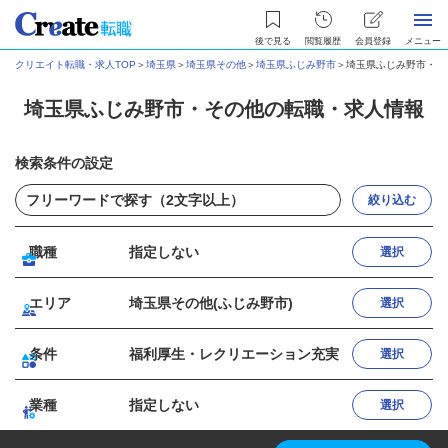
後で見る
閲覧履歴
会員登録
メニュー
クリエイト転職・求人TOP
＞
埼玉県
＞
埼玉県その他
＞
埼玉県ふじみ野市
＞
埼玉県ふじみ野市・そ
埼玉県ふじみ野市・その他の転職・求人情報
検索条件の設定
絞り込む
職種
指定しない
選択
エリア
埼玉県その他(ふじみ野市)
選択
条件
福利厚生・レクリエーション充実
選択
業種
指定しない
選択