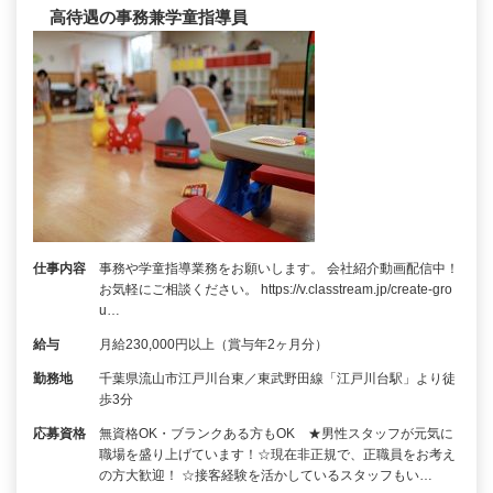
高待遇の事務兼学童指導員
仕事内容
事務や学童指導業務をお願いします。 会社紹介動画配信中！
お気軽にご相談ください。 https://v.classtream.jp/create-gro
u…
給与
月給230,000円以上（賞与年2ヶ月分）
勤務地
千葉県流山市江戸川台東／東武野田線「江戸川台駅」より徒
歩3分
応募資格
無資格OK・ブランクある方もOK ★男性スタッフが元気に
職場を盛り上げています！☆現在非正規で、正職員をお考え
の方大歓迎！ ☆接客経験を活かしているスタッフもい…