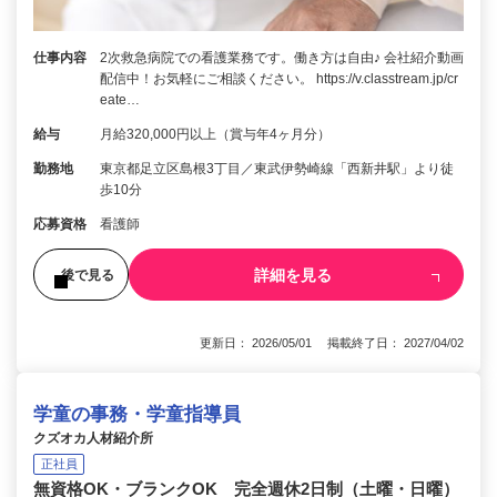
仕事内容
2次救急病院での看護業務です。働き方は自由♪ 会社紹介動画
配信中！お気軽にご相談ください。 https://v.classtream.jp/cr
eate…
給与
月給320,000円以上（賞与年4ヶ月分）
勤務地
東京都足立区島根3丁目／東武伊勢崎線「西新井駅」より徒
歩10分
応募資格
看護師
詳細を見る
後で見る
更新日： 2026/05/01 掲載終了日： 2027/04/02
学童の事務・学童指導員
クズオカ人材紹介所
正社員
無資格OK・ブランクOK 完全週休2日制（土曜・日曜）