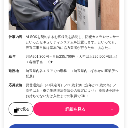
仕事内容
ALSOKを契約するお客様先を訪問し、防犯カメラやセンサー
といったセキュリティシステムを設置します。といっても、
設置工事自体は基本的に協力業者が行うため、あなた…
給与
月給201,300円～月給235,700円（大卒以上226,500円以上）
＋各種手当 《★…
勤務地
埼玉県内各エリアでの勤務 （埼玉県内いずれかの事業所へ
配属）
応募資格
要普通免許（AT限定可）／60歳未満（定年が60歳の為）／
高卒以上（※労働基準法等法令の規定により） ※普通免許を
お持ちでない方は入社までの取得でOK！
詳細を見る
後で見る