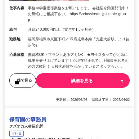
仕事内容
事務や学童指導業務をお願いします。 会社紹介動画配信中！
お気軽にご相談下さい。 https://v.classtream.jp/create-grou
p…
給与
月給240,000円以上（賞与年1.5ヶ月分）
勤務地
福岡県福岡市東区下町／JR鹿児島本線「九産大前駅」より徒
歩8分
応募資格
無資格OK・ブランクある方もOK ★男性スタッフが元気に
職場を盛り上げています！☆現在非正規で、正職員をお考え
の方大歓迎！ ☆接客経験を活かしているスタッフもい…
詳細を見る
後で見る
更新日： 2026/06/26 掲載終了日： 2027/04/02
保育園の事務員
クズオカ人材紹介所
正社員