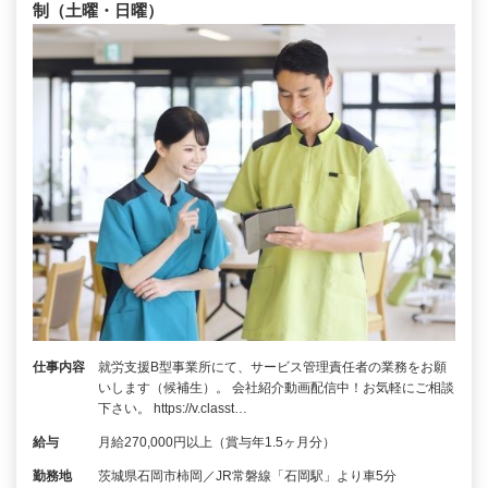
制（土曜・日曜）
仕事内容
就労支援B型事業所にて、サービス管理責任者の業務をお願
いします（候補生）。 会社紹介動画配信中！お気軽にご相談
下さい。 https://v.classt…
給与
月給270,000円以上（賞与年1.5ヶ月分）
勤務地
茨城県石岡市柿岡／JR常磐線「石岡駅」より車5分