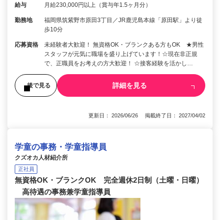
給与
月給230,000円以上（賞与年1.5ヶ月分）
勤務地
福岡県筑紫野市原田3丁目／JR鹿児島本線「原田駅」より徒
歩10分
応募資格
未経験者大歓迎！ 無資格OK・ブランクある方もOK ★男性
スタッフが元気に職場を盛り上げています！☆現在非正規
で、正職員をお考えの方大歓迎！ ☆接客経験を活かし…
詳細を見る
後で見る
更新日： 2026/06/26 掲載終了日： 2027/04/02
学童の事務・学童指導員
クズオカ人材紹介所
正社員
無資格OK・ブランクOK 完全週休2日制（土曜・日曜）
高待遇の事務兼学童指導員