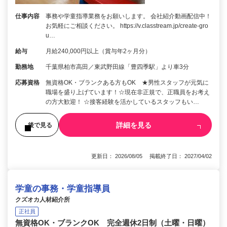
仕事内容
事務や学童指導業務をお願いします。 会社紹介動画配信中！
お気軽にご相談ください。 https://v.classtream.jp/create-gro
u…
給与
月給240,000円以上（賞与年2ヶ月分）
勤務地
千葉県柏市高田／東武野田線「豊四季駅」より車3分
応募資格
無資格OK・ブランクある方もOK ★男性スタッフが元気に
職場を盛り上げています！☆現在非正規で、正職員をお考え
の方大歓迎！ ☆接客経験を活かしているスタッフもい…
詳細を見る
後で見る
更新日： 2026/08/05 掲載終了日： 2027/04/02
学童の事務・学童指導員
クズオカ人材紹介所
正社員
無資格OK・ブランクOK 完全週休2日制（土曜・日曜）