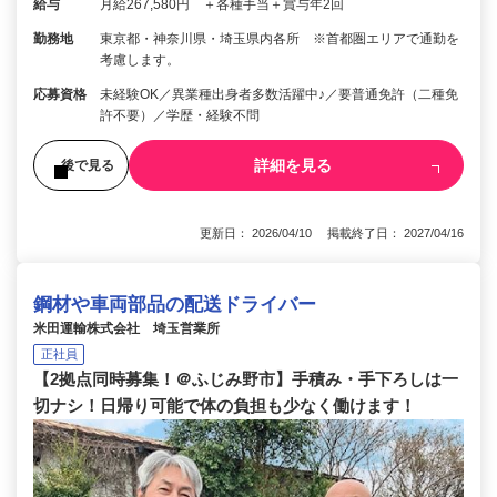
給与
月給267,580円 ＋各種手当＋賞与年2回
勤務地
東京都・神奈川県・埼玉県内各所 ※首都圏エリアで通勤を
考慮します。
応募資格
未経験OK／異業種出身者多数活躍中♪／要普通免許（二種免
許不要）／学歴・経験不問
詳細を見る
後で見る
更新日： 2026/04/10 掲載終了日： 2027/04/16
鋼材や車両部品の配送ドライバー
米田運輸株式会社 埼玉営業所
正社員
【2拠点同時募集！＠ふじみ野市】手積み・手下ろしは一
切ナシ！日帰り可能で体の負担も少なく働けます！