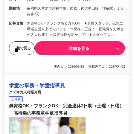
勤務地
福岡県久留米市津福本町／西鉄天神大牟田線「津福駅」より
徒歩3分
応募資格
無資格OK・ブランクある方もOK ★男性スタッフが元気に
職場を盛り上げています！☆現在非正規で、正職員をお考え
の方大歓迎！ ☆接客経験を活かしているスタッフもい…
詳細を見る
後で見る
更新日： 2026/06/25 掲載終了日： 2027/04/02
学童の事務・学童指導員
クズオカ人材紹介所
正社員
無資格OK・ブランクOK 完全週休2日制（土曜・日曜）
高待遇の事務兼学童指導員