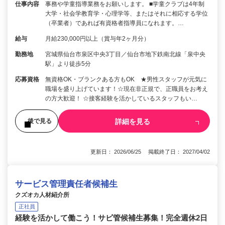
仕事内容
事務や学童指導業務をお願いします。 ■学童クラブは4年制
大学・社会学教育学・心理学等、またはそれに相応する学位
（卒業者）であれば有資格者指導員になれます。…
給与
月給230,000円以上（賞与年2ヶ月分）
勤務地
宮城県仙台市泉区中央3丁目／仙台市地下鉄南北線「泉中央
駅」より徒歩5分
応募資格
無資格OK・ブランクある方もOK ★男性スタッフが元気に
職場を盛り上げています！☆現在非正規で、正職員をお考え
の方大歓迎！ ☆接客経験を活かしているスタッフもい…
詳細を見る
後で見る
更新日： 2026/06/25 掲載終了日： 2027/04/02
サービス管理責任者候補生
クズオカ人材紹介所
正社員
経験を活かして働こう！サビ管候補生募集！完全週休2日