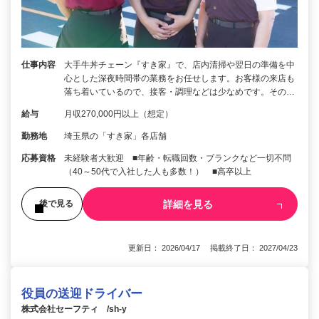
仕事内容
大手牛丼チェーン『すき家』で、店内清掃や翌日の準備を中
心とした深夜時間帯の業務をお任せします。お客様の来店も
落ち着いているので、接客・調理などは少なめです。その…
給与
月収270,000円以上（想定）
勤務地
埼玉県の「すき家」各店舗
応募資格
未経験者大歓迎 ■年齢・転職回数・ブランクなど一切不問
（40～50代で入社した人も多数！） ■高卒以上
詳細を見る
後で見る
更新日： 2026/04/17 掲載終了日： 2027/04/23
役員の送迎ドライバー
株式会社セーフティ /sh-y