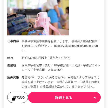
仕事内容
事務や学童指導業務をお願いします。 会社紹介動画配信中！
お気軽にご相談下さい。 https://v.classtream.jp/create-grou
p…
給与
月給230,000円以上（賞与年2ヶ月分）
勤務地
栃木県宇都宮市下栗町／JR宇都宮線・日光線・宇都宮ライト
レール「宇都宮駅」より車15分
応募資格
無資格OK・ブランクある方もOK ★男性スタッフが元気に
職場を盛り上げています！☆現在非正規で、正職員をお考え
の方大歓迎！ ☆接客経験を活かしているスタッフもい…
詳細を見る
後で見る