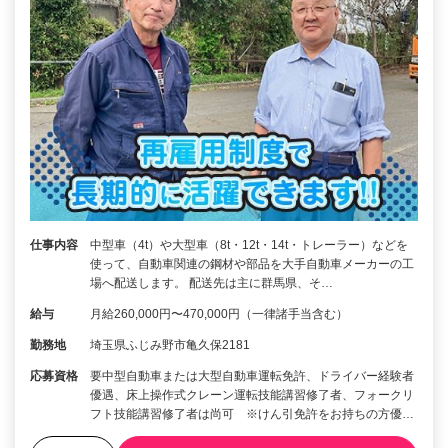
仕事内容
中型車（4t）や大型車（8t・12t・14t・トレーラー）などを
使って、自動車関連の鋼材や部品を大手自動車メーカーの工
場へ配送します。 配送先は主に群馬県、そ…
給与
月給260,000円〜470,000円（一律諸手当含む）
勤務地
埼玉県ふじみ野市亀久保2181
応募資格
要中型自動車または大型自動車運転免許、ドライバー経験者
優遇、床上操作式クレーン運転技能講習修了者、フォークリ
フト技能講習修了者は尚可 ※けん引免許をお持ちの方優…