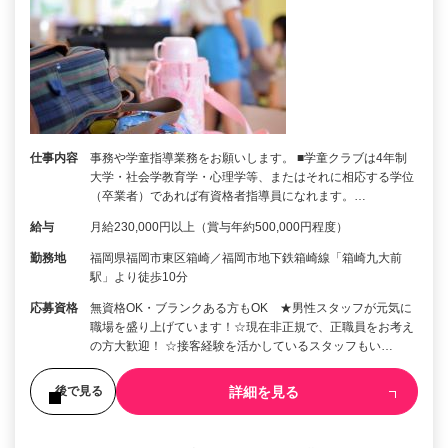
仕事内容
事務や学童指導業務をお願いします。 ■学童クラブは4年制
大学・社会学教育学・心理学等、またはそれに相応する学位
（卒業者）であれば有資格者指導員になれます。…
給与
月給230,000円以上（賞与年約500,000円程度）
勤務地
福岡県福岡市東区箱崎／福岡市地下鉄箱崎線「箱崎九大前
駅」より徒歩10分
応募資格
無資格OK・ブランクある方もOK ★男性スタッフが元気に
職場を盛り上げています！☆現在非正規で、正職員をお考え
の方大歓迎！ ☆接客経験を活かしているスタッフもい…
詳細を見る
後で見る