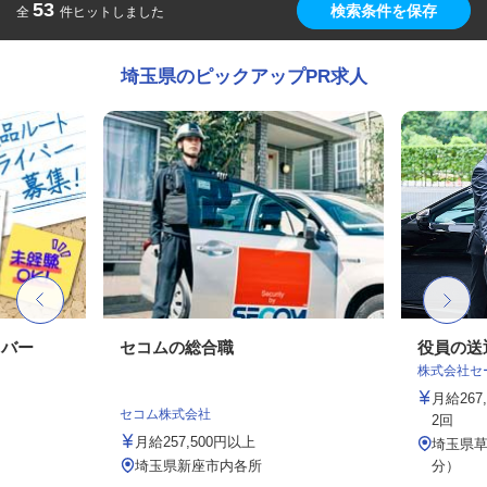
53
検索条件を保存
全
件ヒットしました
埼玉県のピックアップPR求人
イバー
セコムの総合職
役員の送
株式会社セー
月給26
セコム株式会社
2回
月給257,500円以上
埼玉県草
埼玉県新座市内各所
分）