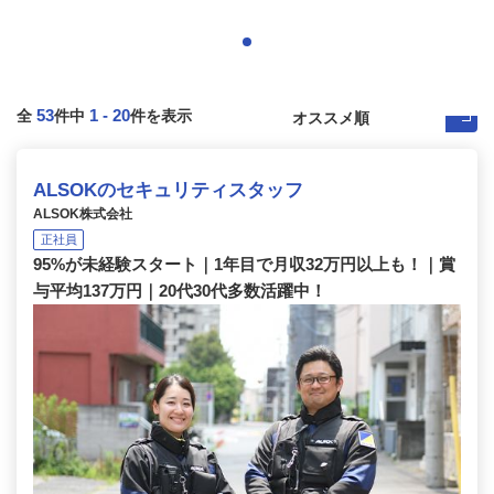
53
1
-
20
全
件中
件を表示
ALSOKのセキュリティスタッフ
ALSOK株式会社
正社員
95%が未経験スタート｜1年目で月収32万円以上も！｜賞
与平均137万円｜20代30代多数活躍中！