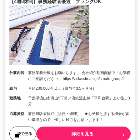
【4週8休制】事務経験者優遇 ブランクOK
仕事内容
事務業務全般をお願いします。 会社紹介動画配信中！お気軽
にご相談ください。 https://v.classtream.jp/create-group/#…
給与
月給230,000円以上（賞与年3.5ヶ月分）
勤務地
千葉県流山市流山9丁目／流鉄流山線「平和台駅」より徒歩3
分
応募資格
事務経験者歓迎（総務・経理） ★お子様と接する機会が多
い環境なので、優しい対応をお願いします！
詳細を見る
後で見る