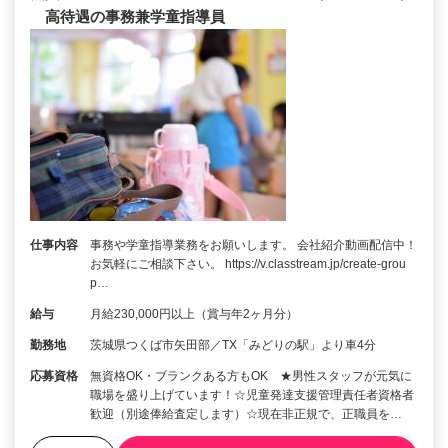
高待遇の事務兼学童指導員
仕事内容
事務や学童指導業務をお願いします。 会社紹介動画配信中！
お気軽にご相談下さい。 https://v.classtream.jp/create-grou
p…
給与
月給230,000円以上（賞与年2ヶ月分）
勤務地
茨城県つくば市矢田部／TX「みどりの駅」より車4分
応募資格
無資格OK・ブランクある方もOK ★男性スタッフが元気に
職場を盛り上げています！☆児童発達支援管理責任者資格者
歓迎（別途俸給査定します）☆現在非正規で、正職員を…