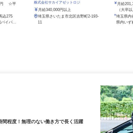
ト 埼玉支店
ALSOK
株式会社サカイアゼットロジ
000円 ☆平
月給20
月給340,000円以上
（大卒以
馬込275
埼玉県さいたま市北区吉野町2-193-
埼玉県
バイパ...
11
県内い
3時間程度！無理のない働き方で長く活躍