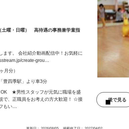
制（土曜・日曜） 高待遇の事務兼学童指
します。 会社紹介動画配信中！お気軽に
tream.jp/create-grou…
年2ヶ月分）
「豊四季駅」より車3分
もOK ★男性スタッフが元気に職場を盛
規で、正職員をお考えの方大歓迎！ ☆接
後で見
ッフもい…