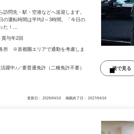
から訪問先・駅・空港などへ送迎します。
日の運転時間は平均2～3時間。「今日の
だった！…
当＋賞与年2回
内各所 ※首都圏エリアで通勤を考慮しま
数活躍中♪／要普通免許（二種免許不要）
後で見
更新日： 2026/04/10 掲載終了日： 2027/04/16