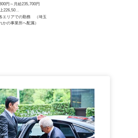
株式会社
株式会社日本トランスネット 埼玉支店
1,300円～月給235,700円
月給550,000円～700,000円 ☆平
上226,50...
均月収60万円（頑...
内各エリアでの勤務 （埼玉
埼玉県さいたま市岩槻区馬込275
ずれかの事業所へ配属）
（国道122号線「蓮田岩槻バイパ...