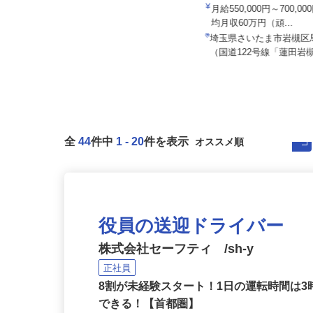
ALSOK株式会社
株式会社日本トランスネッ
月給201,300円～月給235,700円
月給550,000円～700,
（大卒以上226,50...
均月収60万円（頑...
埼玉県内各エリアでの勤務 （埼玉
埼玉県さいたま市岩槻区
県内いずれかの事業所へ配属）
（国道122号線「蓮田岩槻
全
44
件中
1
-
20
件を表示
役員の送迎ドライバー
株式会社セーフティ /sh-y
正社員
8割が未経験スタート！1日の運転時間は