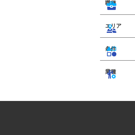
職種
エリア
条件
業種