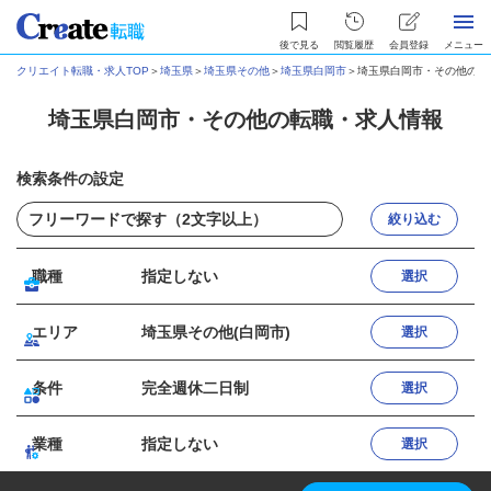
後で見る
閲覧履歴
会員登録
メニュー
クリエイト転職・求人TOP
＞
埼玉県
＞
埼玉県その他
＞
埼玉県白岡市
＞
埼玉県白岡市・その他の転
埼玉県白岡市・その他の転職・求人情報
検索条件の設定
絞り込む
職種
指定しない
選択
エリア
埼玉県その他(白岡市)
選択
条件
完全週休二日制
選択
業種
指定しない
選択