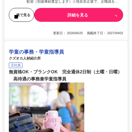
歓迎（別途俸給査定します）☆現在非正規で、正職員を…
詳細を見る
後で見る
更新日： 2026/06/25 掲載終了日： 2027/04/02
学童の事務・学童指導員
クズオカ人材紹介所
正社員
無資格OK・ブランクOK 完全週休2日制（土曜・日曜）
高待遇の事務兼学童指導員