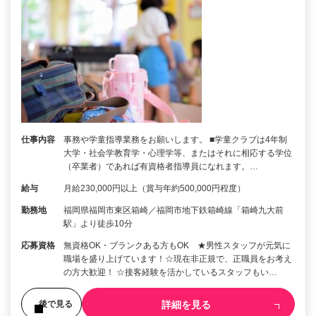
仕事内容
事務や学童指導業務をお願いします。 ■学童クラブは4年制
大学・社会学教育学・心理学等、またはそれに相応する学位
（卒業者）であれば有資格者指導員になれます。…
給与
月給230,000円以上（賞与年約500,000円程度）
勤務地
福岡県福岡市東区箱崎／福岡市地下鉄箱崎線「箱崎九大前
駅」より徒歩10分
応募資格
無資格OK・ブランクある方もOK ★男性スタッフが元気に
職場を盛り上げています！☆現在非正規で、正職員をお考え
の方大歓迎！ ☆接客経験を活かしているスタッフもい…
詳細を見る
後で見る