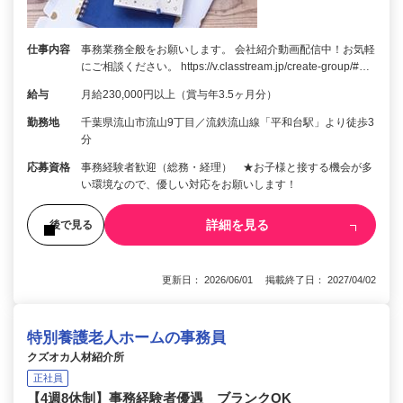
仕事内容
事務業務全般をお願いします。 会社紹介動画配信中！お気軽
にご相談ください。 https://v.classtream.jp/create-group/#…
給与
月給230,000円以上（賞与年3.5ヶ月分）
勤務地
千葉県流山市流山9丁目／流鉄流山線「平和台駅」より徒歩3
分
応募資格
事務経験者歓迎（総務・経理） ★お子様と接する機会が多
い環境なので、優しい対応をお願いします！
詳細を見る
後で見る
更新日： 2026/06/01 掲載終了日： 2027/04/02
特別養護老人ホームの事務員
クズオカ人材紹介所
正社員
【4週8休制】事務経験者優遇 ブランクOK