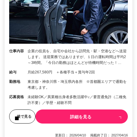
仕事内容
企業の役員を、自宅や会社から訪問先・駅・空港などへ送迎
します。 送迎業務ではありますが、１日の運転時間は平均2
～3時間。「今日の勤務はほとんどが待機時間だった！…
給与
月給267,580円 ＋各種手当＋賞与年2回
勤務地
東京都・神奈川県・埼玉県内各所 ※首都圏エリアで通勤を
考慮します。
応募資格
未経験OK／異業種出身者多数活躍中♪／要普通免許（二種免
許不要）／学歴・経験不問
詳細を見る
後で見る
更新日： 2026/04/10 掲載終了日： 2027/04/16