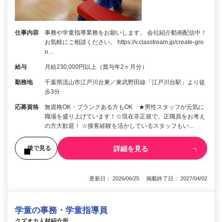
仕事内容
事務や学童指導業務をお願いします。 会社紹介動画配信中！
お気軽にご相談ください。 https://v.classtream.jp/create-gro
u…
給与
月給230,000円以上（賞与年2ヶ月分）
勤務地
千葉県流山市江戸川台東／東武野田線「江戸川台駅」より徒
歩3分
応募資格
無資格OK・ブランクある方もOK ★男性スタッフが元気に
職場を盛り上げています！☆現在非正規で、正職員をお考え
の方大歓迎！ ☆接客経験を活かしているスタッフもい…
詳細を見る
後で見る
更新日： 2026/06/25 掲載終了日： 2027/04/02
学童の事務・学童指導員
クズオカ人材紹介所