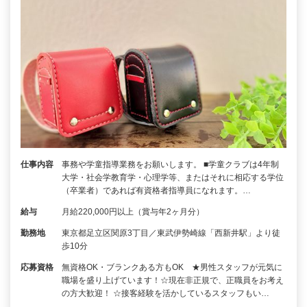
仕事内容
事務や学童指導業務をお願いします。 ■学童クラブは4年制
大学・社会学教育学・心理学等、またはそれに相応する学位
（卒業者）であれば有資格者指導員になれます。…
給与
月給220,000円以上（賞与年2ヶ月分）
勤務地
東京都足立区関原3丁目／東武伊勢崎線「西新井駅」より徒
歩10分
応募資格
無資格OK・ブランクある方もOK ★男性スタッフが元気に
職場を盛り上げています！☆現在非正規で、正職員をお考え
の方大歓迎！ ☆接客経験を活かしているスタッフもい…