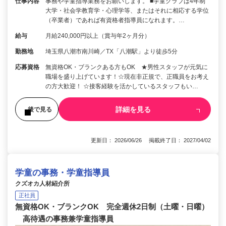
仕事内容
事務や学童指導業務をお願いします。 ■学童クラブは4年制
大学・社会学教育学・心理学等、またはそれに相応する学位
（卒業者）であれば有資格者指導員になれます。…
給与
月給240,000円以上（賞与年2ヶ月分）
勤務地
埼玉県八潮市南川崎／TX「八潮駅」より徒歩5分
応募資格
無資格OK・ブランクある方もOK ★男性スタッフが元気に
職場を盛り上げています！☆現在非正規で、正職員をお考え
の方大歓迎！ ☆接客経験を活かしているスタッフもい…
詳細を見る
後で見る
更新日： 2026/06/26 掲載終了日： 2027/04/02
学童の事務・学童指導員
クズオカ人材紹介所
正社員
無資格OK・ブランクOK 完全週休2日制（土曜・日曜）
高待遇の事務兼学童指導員