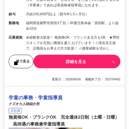
（卒業者）であれば有資格者指導員になれます。…
給与
月給230,000円以上（賞与年1.5ヶ月分）
勤務地
福岡県筑紫野市原田3丁目／JR鹿児島本線「原田駅」より徒
歩10分
応募資格
未経験者大歓迎！ 無資格OK・ブランクある方もOK ★男性
スタッフが元気に職場を盛り上げています！☆現在非正規
で、正職員をお考えの方大歓迎！ ☆接客経験を活かし…
詳細を見る
後で見る
更新日： 2026/06/26 掲載終了日： 2027/04/02
学童の事務・学童指導員
クズオカ人材紹介所
正社員
無資格OK・ブランクOK 完全週休2日制（土曜・日曜）
高待遇の事務兼学童指導員