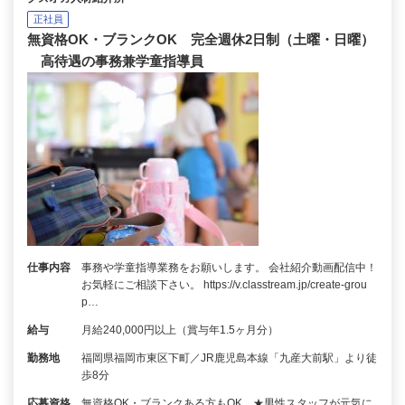
正社員
無資格OK・ブランクOK 完全週休2日制（土曜・日曜）
高待遇の事務兼学童指導員
仕事内容
事務や学童指導業務をお願いします。 会社紹介動画配信中！
お気軽にご相談下さい。 https://v.classtream.jp/create-grou
p…
給与
月給240,000円以上（賞与年1.5ヶ月分）
勤務地
福岡県福岡市東区下町／JR鹿児島本線「九産大前駅」より徒
歩8分
応募資格
無資格OK・ブランクある方もOK ★男性スタッフが元気に