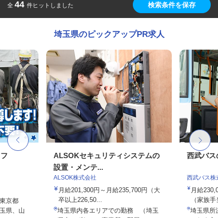
44
検索条件を保存
全
件ヒットしました
埼玉県のピックアップPR求人
ッフ
ALSOKセキュリティシステムの
西武バス
設置・メンテ...
ALSOK株式会社
西武バス株
月給201,300円～月給235,700円（大
月給230
卒以上226,50...
（家族手
東京都
玉県、山
埼玉県内各エリアでの勤務 （埼玉
埼玉県所