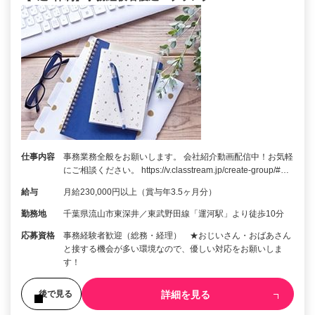
仕事内容
事務業務全般をお願いします。 会社紹介動画配信中！お気軽
にご相談ください。 https://v.classtream.jp/create-group/#…
給与
月給230,000円以上（賞与年3.5ヶ月分）
勤務地
千葉県流山市東深井／東武野田線「運河駅」より徒歩10分
応募資格
事務経験者歓迎（総務・経理） ★おじいさん・おばあさん
と接する機会が多い環境なので、優しい対応をお願いしま
す！
詳細を見る
後で見る