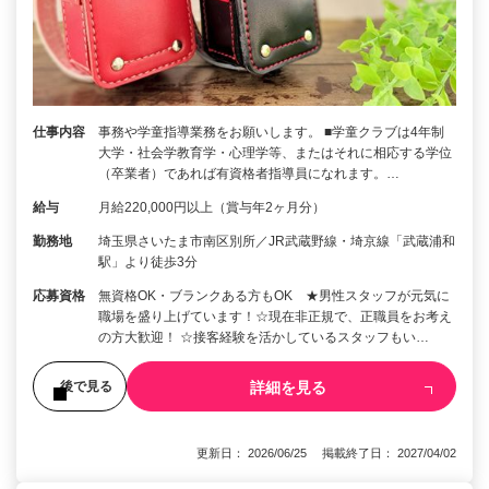
仕事内容
事務や学童指導業務をお願いします。 ■学童クラブは4年制
大学・社会学教育学・心理学等、またはそれに相応する学位
（卒業者）であれば有資格者指導員になれます。…
給与
月給220,000円以上（賞与年2ヶ月分）
勤務地
埼玉県さいたま市南区別所／JR武蔵野線・埼京線「武蔵浦和
駅」より徒歩3分
応募資格
無資格OK・ブランクある方もOK ★男性スタッフが元気に
職場を盛り上げています！☆現在非正規で、正職員をお考え
の方大歓迎！ ☆接客経験を活かしているスタッフもい…
詳細を見る
後で見る
更新日： 2026/06/25 掲載終了日： 2027/04/02