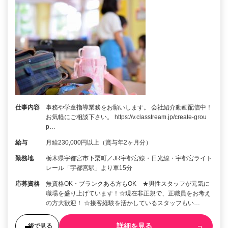
仕事内容
事務や学童指導業務をお願いします。 会社紹介動画配信中！
お気軽にご相談下さい。 https://v.classtream.jp/create-grou
p…
給与
月給230,000円以上（賞与年2ヶ月分）
勤務地
栃木県宇都宮市下栗町／JR宇都宮線・日光線・宇都宮ライト
レール「宇都宮駅」より車15分
応募資格
無資格OK・ブランクある方もOK ★男性スタッフが元気に
職場を盛り上げています！☆現在非正規で、正職員をお考え
の方大歓迎！ ☆接客経験を活かしているスタッフもい…
詳細を見る
後で見る