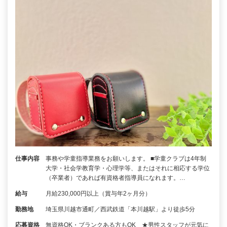
仕事内容
事務や学童指導業務をお願いします。 ■学童クラブは4年制
大学・社会学教育学・心理学等、またはそれに相応する学位
（卒業者）であれば有資格者指導員になれます。…
給与
月給230,000円以上（賞与年2ヶ月分）
勤務地
埼玉県川越市通町／西武鉄道「本川越駅」より徒歩5分
応募資格
無資格OK・ブランクある方もOK ★男性スタッフが元気に