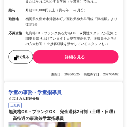
またはそれに相応する学位（卒業者）であれ…
給与
月給230,000円以上（賞与年1.5ヶ月分）
勤務地
福岡県久留米市津福本町／西鉄天神大牟田線「津福駅」より
徒歩3分
応募資格
無資格OK・ブランクある方もOK ★男性スタッフが元気に
職場を盛り上げています！☆現在非正規で、正職員をお考え
の方大歓迎！ ☆接客経験を活かしているスタッフもい…
詳細を見る
後で見る
更新日： 2026/06/25 掲載終了日： 2027/04/02
学童の事務・学童指導員
クズオカ人材紹介所
正社員
無資格OK・ブランクOK 完全週休2日制（土曜・日曜）
高待遇の事務兼学童指導員