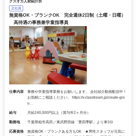
クズオカ人材紹介所
正社員
無資格OK・ブランクOK 完全週休2日制（土曜・日曜）
高待遇の事務兼学童指導員
仕事内容
事務や学童指導業務をお願いします。 会社紹介動画配信中！
お気軽にご相談ください。 https://v.classtream.jp/create-gro
u…
給与
月給240,000円以上（賞与年2ヶ月分）
勤務地
千葉県柏市高田／東武野田線「豊四季駅」より車3分
応募資格
無資格OK・ブランクある方もOK ★男性スタッフが元気に