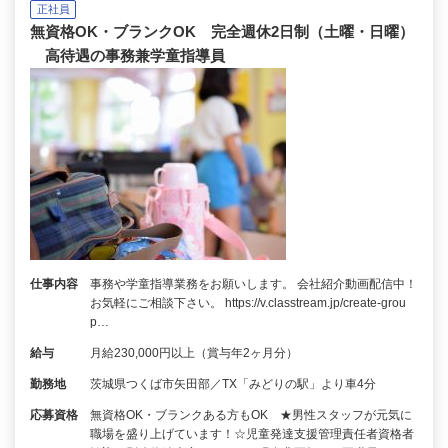
正社員
無資格OK・ブランクOK 完全週休2日制（土曜・日曜）
高待遇の事務兼学童指導員
仕事内容
事務や学童指導業務をお願いします。 会社紹介動画配信中！
お気軽にご相談下さい。 https://v.classtream.jp/create-grou
p…
給与
月給230,000円以上（賞与年2ヶ月分）
勤務地
茨城県つくば市矢田部／TX「みどりの駅」より車4分
応募資格
無資格OK・ブランクある方もOK ★男性スタッフが元気に
職場を盛り上げています！☆児童発達支援管理責任者資格者