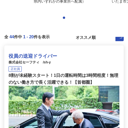
県内いずれかの事業所へ配属）
いたま市
44
1
-
20
全
件中
件を表示
役員の送迎ドライバー
株式会社セーフティ /sh-y
正社員
8割が未経験スタート！1日の運転時間は3時間程度！無理
のない働き方で長く活躍できる！【首都圏】