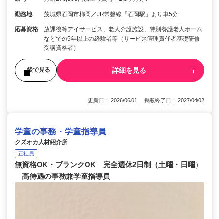
勤務地
茨城県石岡市柿岡／JR常磐線「石岡駅」より車5分
応募資格
放課後等デイサービス、老人介護施設、特別養護老人ホーム
などでの5年以上の経験者等（サービス管理責任者基礎研修
受講資格者）
詳細を見る
後で見る
更新日： 2026/06/01 掲載終了日： 2027/04/02
学童の事務・学童指導員
クズオカ人材紹介所
正社員
無資格OK・ブランクOK 完全週休2日制（土曜・日曜）
高待遇の事務兼学童指導員