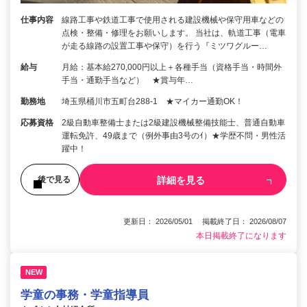
仕事内容
線路工事や鉄道工事で使用される建設機械や保守用車などの
点検・整備・修理をお願いします。 当社は、軌道工事（電車
が走る線路の設置工事や保守）を行う『ミツワグルー…
給与
月給：基本給270,000円以上＋各種手当（資格手当・時間外
手当・通勤手当など） ★賞与年…
勤務地
埼玉県桶川市五町台288‐1 ★マイカー通勤OK！
応募資格
2級自動車整備士または2級建設機械整備技能士、普通自動車
運転免許、49歳まで（例外事由3号のｲ）★学歴不問・男性活
躍中！
詳細を見る
後で見る
更新日： 2026/05/01 掲載終了日： 2026/08/07
本日掲載終了になります
NEW
学童の事務・学童指導員