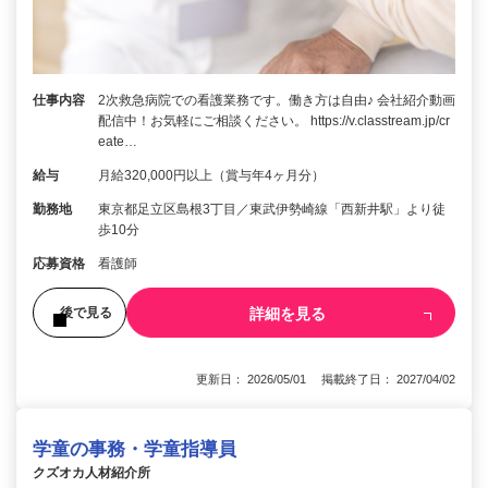
仕事内容
2次救急病院での看護業務です。働き方は自由♪ 会社紹介動画
配信中！お気軽にご相談ください。 https://v.classtream.jp/cr
eate…
給与
月給320,000円以上（賞与年4ヶ月分）
勤務地
東京都足立区島根3丁目／東武伊勢崎線「西新井駅」より徒
歩10分
応募資格
看護師
詳細を見る
後で見る
更新日： 2026/05/01 掲載終了日： 2027/04/02
学童の事務・学童指導員
クズオカ人材紹介所