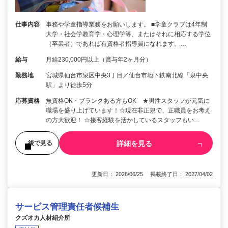
仕事内容
事務や学童指導業務をお願いします。 ■学童クラブは4年制
大学・社会学教育学・心理学等、またはそれに相応する学位
（卒業者）であれば有資格者指導員になれます。…
給与
月給230,000円以上（賞与年2ヶ月分）
勤務地
宮城県仙台市泉区中央3丁目／仙台市地下鉄南北線「泉中央
駅」より徒歩5分
応募資格
無資格OK・ブランクある方もOK ★男性スタッフが元気に
職場を盛り上げています！☆現在非正規で、正職員をお考え
の方大歓迎！ ☆接客経験を活かしているスタッフもい…
詳細を見る
後で見る
更新日： 2026/06/25 掲載終了日： 2027/04/02
サービス管理責任者候補生
クズオカ人材紹介所