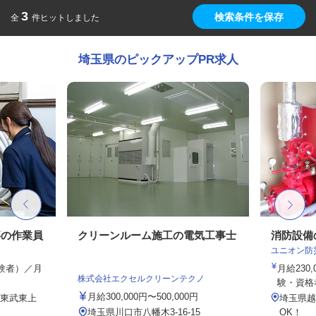
3
検索条件を保存
全
件ヒットしました
埼玉県のピックアップPR求人
事の作業員
クリーンルーム施工の電気工事士
消防設備
ユニオン防
経験者）／月
月給230,
株式会社エクセルクリーンテクノ
験・資格考
月給300,000円〜500,000円
（東武東上
埼玉県越
埼玉県川口市八幡木3-16-15
OK！