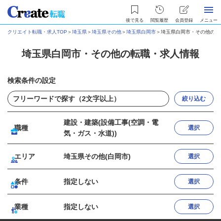
後で見る
閲覧履歴
会員登録
メニュー
クリエイト転職・求人TOP
＞
埼玉県
＞
埼玉県その他
＞
埼玉県白岡市
＞
埼玉県白岡市・その他の転
埼玉県白岡市・その他の転職・求人情報
検索条件の設定
絞り込む
建設・建築(設備工事(空調・電
職種
選択
気・ガス・水道))
エリア
埼玉県その他(白岡市)
選択
条件
指定しない
選択
業種
指定しない
選択