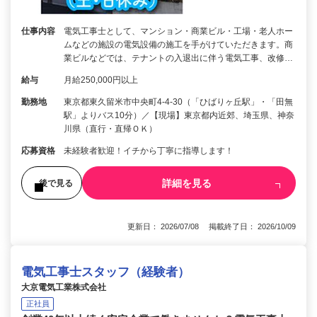
仕事内容
電気工事士として、マンション・商業ビル・工場・老人ホー
ムなどの施設の電気設備の施工を手がけていただきます。商
業ビルなどでは、テナントの入退出に伴う電気工事、改修…
給与
月給250,000円以上
勤務地
東京都東久留米市中央町4-4-30（「ひばりヶ丘駅」・「田無
駅」よりバス10分）／【現場】東京都内近郊、埼玉県、神奈
川県（直行・直帰ＯＫ）
応募資格
未経験者歓迎！イチから丁寧に指導します！
詳細を見る
後で見る
更新日： 2026/07/08 掲載終了日： 2026/10/09
電気工事士スタッフ（経験者）
大京電気工業株式会社
正社員