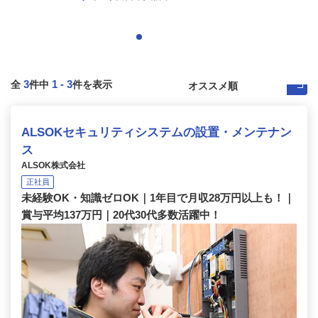
3
1
-
3
全
件中
件を表示
ALSOKセキュリティシステムの設置・メンテナン
ス
ALSOK株式会社
正社員
未経験OK・知識ゼロOK｜1年目で月収28万円以上も！｜
賞与平均137万円｜20代30代多数活躍中！