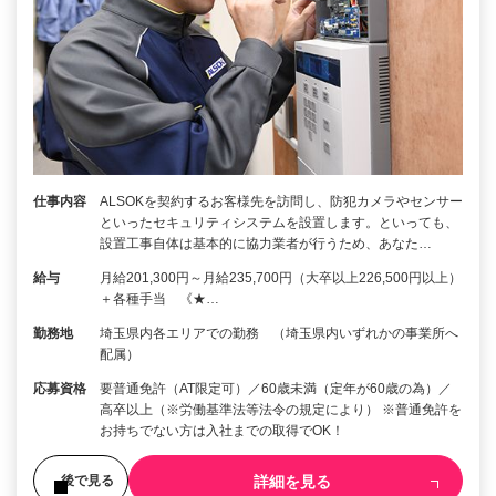
仕事内容
ALSOKを契約するお客様先を訪問し、防犯カメラやセンサー
といったセキュリティシステムを設置します。といっても、
設置工事自体は基本的に協力業者が行うため、あなた…
給与
月給201,300円～月給235,700円（大卒以上226,500円以上）
＋各種手当 《★…
勤務地
埼玉県内各エリアでの勤務 （埼玉県内いずれかの事業所へ
配属）
応募資格
要普通免許（AT限定可）／60歳未満（定年が60歳の為）／
高卒以上（※労働基準法等法令の規定により） ※普通免許を
お持ちでない方は入社までの取得でOK！
詳細を見る
後で見る