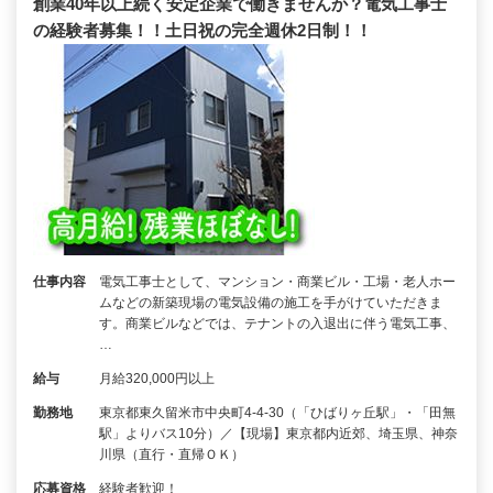
創業40年以上続く安定企業で働きませんか？電気工事士
の経験者募集！！土日祝の完全週休2日制！！
仕事内容
電気工事士として、マンション・商業ビル・工場・老人ホー
ムなどの新築現場の電気設備の施工を手がけていただきま
す。商業ビルなどでは、テナントの入退出に伴う電気工事、
…
給与
月給320,000円以上
勤務地
東京都東久留米市中央町4-4-30（「ひばりヶ丘駅」・「田無
駅」よりバス10分）／【現場】東京都内近郊、埼玉県、神奈
川県（直行・直帰ＯＫ）
応募資格
経験者歓迎！