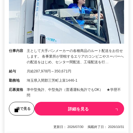
仕事内容
主として大手パンメーカーの各種商品のルート配送をお任せ
します。 各事業所が管轄するエリアのコンビニやスーパーへ
の配送をはじめ、センター間配送、工場配送を行…
給与
月給287,978円～350,671円
勤務地
埼玉県入間郡三芳町上富1446-1
応募資格
準中型免許、中型免許（普通運転免許でもOK） ★学歴不
問
詳細を見る
後で見る
更新日： 2026/07/30 掲載終了日： 2026/10/31