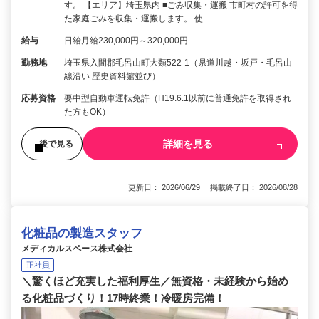
す。 【エリア】埼玉県内 ■ごみ収集・運搬 市町村の許可を得
た家庭ごみを収集・運搬します。 使…
給与
日給月給230,000円～320,000円
勤務地
埼玉県入間郡毛呂山町大類522-1（県道川越・坂戸・毛呂山
線沿い 歴史資料館並び）
応募資格
要中型自動車運転免許（H19.6.1以前に普通免許を取得され
た方もOK）
詳細を見る
後で見る
更新日： 2026/06/29 掲載終了日： 2026/08/28
化粧品の製造スタッフ
メディカルスペース株式会社
正社員
＼驚くほど充実した福利厚生／無資格・未経験から始め
る化粧品づくり！17時終業！冷暖房完備！