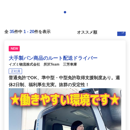
35
1
-
20
全
件中
件を表示
NEW
大手製パン商品のルート配送ドライバー
イズミ物流株式会社 所沢Team 三芳車庫
正社員
普通免許でOK、準中型・中型免許取得支援制度あり。週
休2日制、福利厚生充実。抜群の安定性！