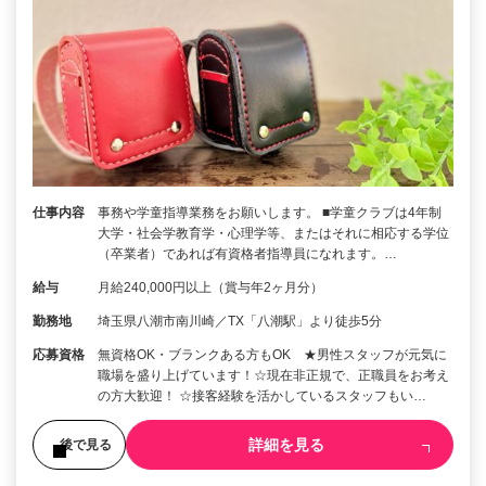
仕事内容
事務や学童指導業務をお願いします。 ■学童クラブは4年制
大学・社会学教育学・心理学等、またはそれに相応する学位
（卒業者）であれば有資格者指導員になれます。…
給与
月給240,000円以上（賞与年2ヶ月分）
勤務地
埼玉県八潮市南川崎／TX「八潮駅」より徒歩5分
応募資格
無資格OK・ブランクある方もOK ★男性スタッフが元気に
職場を盛り上げています！☆現在非正規で、正職員をお考え
の方大歓迎！ ☆接客経験を活かしているスタッフもい…
詳細を見る
後で見る