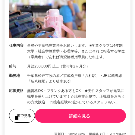
仕事内容
事務や学童指導業務をお願いします。 ■学童クラブは4年制
大学・社会学教育学・心理学等、またはそれに相応する学位
（卒業者）であれば有資格者指導員になれます。…
給与
月給250,000円以上（賞与年2ヶ月分）
勤務地
千葉県松戸市牧の原／京成松戸線「八柱駅」・JR武蔵野線
「新八柱駅」より徒歩10分
応募資格
無資格OK・ブランクある方もOK ★男性スタッフが元気に
職場を盛り上げています！☆現在非正規で、正職員をお考え
の方大歓迎！ ☆接客経験を活かしているスタッフもい…
詳細を見る
後で見る
更新日： 2026/06/26 掲載終了日： 2027/04/02