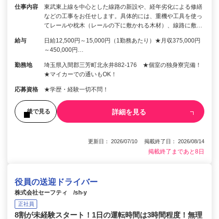
仕事内容
東武東上線を中心とした線路の新設や、経年劣化による修繕
などの工事をお任せします。具体的には、重機や工具を使っ
てレールや枕木（レールの下に敷かれる木材）、線路に敷…
給与
日給12,500円～15,000円（1勤務あたり）★月収375,000円
～450,000円…
勤務地
埼玉県入間郡三芳町北永井882-176 ★個室の独身寮完備！
★マイカーでの通いもOK！
応募資格
★学歴・経験一切不問！
詳細を見る
後で見る
更新日： 2026/07/10 掲載終了日： 2026/08/14
掲載終了まであと8日
役員の送迎ドライバー
株式会社セーフティ /sh-y
正社員
8割が未経験スタート！1日の運転時間は3時間程度！無理