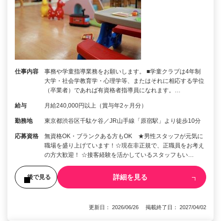
仕事内容
事務や学童指導業務をお願いします。 ■学童クラブは4年制
大学・社会学教育学・心理学等、またはそれに相応する学位
（卒業者）であれば有資格者指導員になれます。…
給与
月給240,000円以上（賞与年2ヶ月分）
勤務地
東京都渋谷区千駄ケ谷／JR山手線「原宿駅」より徒歩10分
応募資格
無資格OK・ブランクある方もOK ★男性スタッフが元気に
職場を盛り上げています！☆現在非正規で、正職員をお考え
の方大歓迎！ ☆接客経験を活かしているスタッフもい…
詳細を見る
後で見る
更新日： 2026/06/26 掲載終了日： 2027/04/02