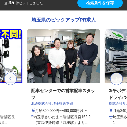
35
検索条件を保存
全
件ヒットしました
埼玉県のピックアップPR求人
配車センターでの営業配車スタッ
3t平ボ
フ
ドライバ
北通株式会社 埼玉輸送本部
株式会社サ
月給340,000円〜490,000円以上
月給340
岩槻区長
埼玉県さいたま市岩槻区長宮152-2
埼玉県さ
...
（東武伊勢崎線「武里駅」より...
1