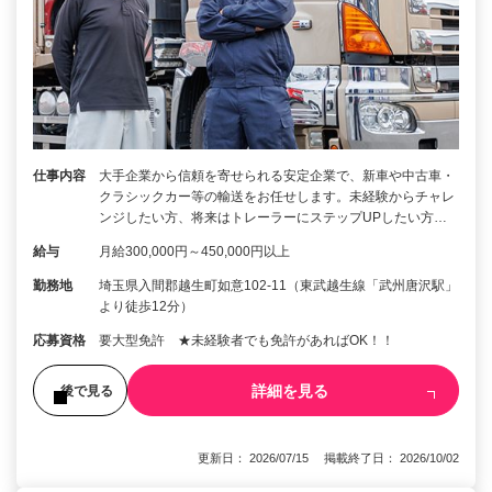
仕事内容
大手企業から信頼を寄せられる安定企業で、新車や中古車・
クラシックカー等の輸送をお任せします。未経験からチャレ
ンジしたい方、将来はトレーラーにステップUPしたい方…
給与
月給300,000円～450,000円以上
勤務地
埼玉県入間郡越生町如意102-11（東武越生線「武州唐沢駅」
より徒歩12分）
応募資格
要大型免許 ★未経験者でも免許があればOK！！
詳細を見る
後で見る
更新日： 2026/07/15 掲載終了日： 2026/10/02