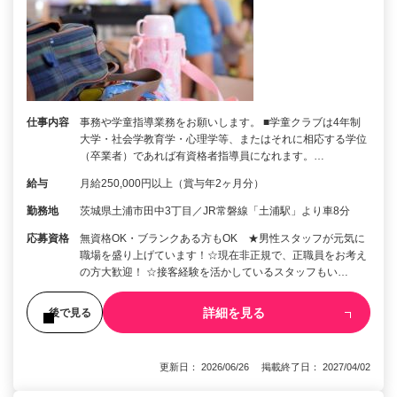
仕事内容
事務や学童指導業務をお願いします。 ■学童クラブは4年制
大学・社会学教育学・心理学等、またはそれに相応する学位
（卒業者）であれば有資格者指導員になれます。…
給与
月給250,000円以上（賞与年2ヶ月分）
勤務地
茨城県土浦市田中3丁目／JR常磐線「土浦駅」より車8分
応募資格
無資格OK・ブランクある方もOK ★男性スタッフが元気に
職場を盛り上げています！☆現在非正規で、正職員をお考え
の方大歓迎！ ☆接客経験を活かしているスタッフもい…
詳細を見る
後で見る
更新日： 2026/06/26 掲載終了日： 2027/04/02