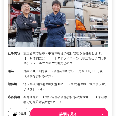
仕事内容
安定企業で新車・中古車輸送の運行管理をお任せします。
【 具体的には…… 】 □ドライバーの点呼立ち会い □配車
スケジュールの作成 □取引先とのコー…
給与
月給250,000円以上（資格が無い方） 月給300,000円以上
（資格をお持ちの方）
勤務地
埼玉県入間郡越生町如意102-11（東武越生線「武州唐沢駅」
より徒歩12分）
応募資格
要普通免許 ★運行管理者資格お持ちの方歓迎！ ★未経験
者でも免許があればOK！！
詳細を見る
後で見る