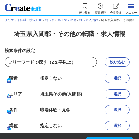
後で見る
閲覧履歴
会員登録
メニュー
クリエイト転職・求人TOP
＞
埼玉県
＞
埼玉県その他
＞
埼玉県入間郡
＞
埼玉県入間郡・その他の転
埼玉県入間郡・その他の転職・求人情報
検索条件の設定
絞り込む
職種
指定しない
選択
エリア
埼玉県その他(入間郡)
選択
条件
職場体験・見学
選択
業種
指定しない
選択