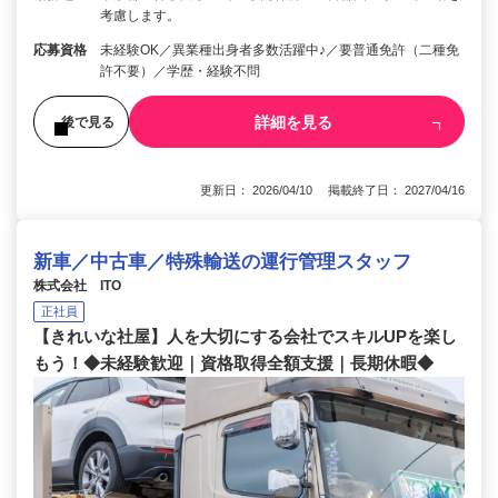
考慮します。
応募資格
未経験OK／異業種出身者多数活躍中♪／要普通免許（二種免
許不要）／学歴・経験不問
詳細を見る
後で見る
更新日： 2026/04/10 掲載終了日： 2027/04/16
新車／中古車／特殊輸送の運行管理スタッフ
株式会社 ITO
正社員
【きれいな社屋】人を大切にする会社でスキルUPを楽し
もう！◆未経験歓迎｜資格取得全額支援｜長期休暇◆