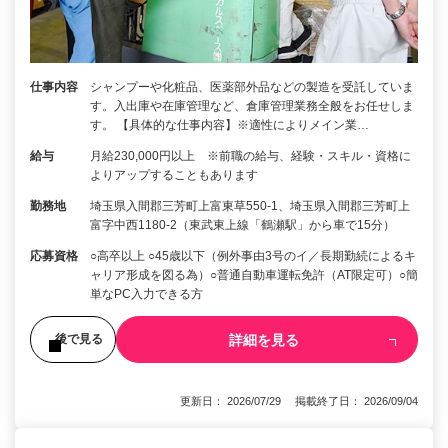
仕事内容
シャンプーや化粧品、医薬部外品などの製造を受託していま
す。入出庫や在庫管理など、倉庫管理業務全般をお任せしま
す。 【具体的な仕事内容】※適性によりメイン業…
給与
月給230,000円以上 ※前職の給与、経験・スキル・資格に
よりアップすることもあります
勤務地
埼玉県入間郡三芳町上富東草550-1、埼玉県入間郡三芳町上
富字中西1180-2（東武東上線「鶴瀬駅」から車で15分）
応募資格
○高卒以上 ○45歳以下（例外事由3号のイ／長期勤続によるキ
ャリア形成を図る為）○普通自動車運転免許（AT限定可）○簡
単なPC入力できる方
詳細を見る
後で見る
更新日： 2026/07/29 掲載終了日： 2026/09/04