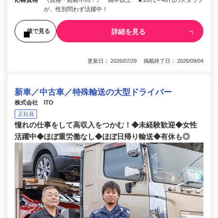
が、性別問わず活躍中！
詳細を見る
後で見る
更新日： 2026/07/29 掲載終了日： 2026/09/04
新車／中古車／特殊輸送の大型ドライバー
株式会社 ITO
正社員
憧れの仕事をして高収入をつかむ！◆未経験歓迎◆女性
活躍中◆ほぼ重労働なし◆ほぼ日帰り輸送◆有休も◎