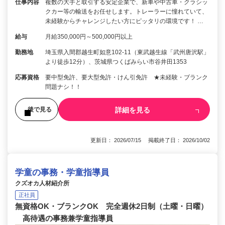
仕事内容
複数の大手と取引する安定企業で、新車や中古車・クラシッ
クカー等の輸送をお任せします。トレーラーに憧れていて、
未経験からチャレンジしたい方にピッタリの環境です！ …
給与
月給350,000円～500,000円以上
勤務地
埼玉県入間郡越生町如意102-11（東武越生線「武州唐沢駅」
より徒歩12分）、茨城県つくばみらい市谷井田1353
応募資格
要中型免許、要大型免許・けん引免許 ★未経験・ブランク
問題ナシ！！
詳細を見る
後で見る
更新日： 2026/07/15 掲載終了日： 2026/10/02
学童の事務・学童指導員
クズオカ人材紹介所
正社員
無資格OK・ブランクOK 完全週休2日制（土曜・日曜）
高待遇の事務兼学童指導員