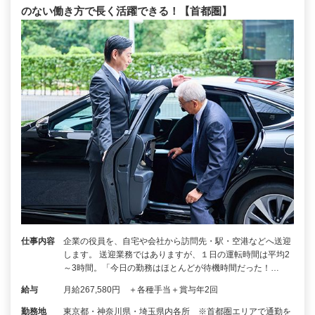
のない働き方で長く活躍できる！【首都圏】
仕事内容
企業の役員を、自宅や会社から訪問先・駅・空港などへ送迎
します。 送迎業務ではありますが、１日の運転時間は平均2
～3時間。「今日の勤務はほとんどが待機時間だった！…
給与
月給267,580円 ＋各種手当＋賞与年2回
勤務地
東京都・神奈川県・埼玉県内各所 ※首都圏エリアで通勤を