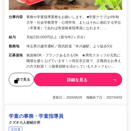
仕事内容
事務や学童指導業務をお願いします。 ■学童クラブは4年制
大学・社会学教育学・心理学等、またはそれに相応する学位
（卒業者）であれば有資格者指導員になれます。…
給与
月給230,000円以上（賞与年2ヶ月分）
勤務地
埼玉県川越市通町／西武鉄道「本川越駅」より徒歩5分
応募資格
無資格OK・ブランクある方もOK ★男性スタッフが元気に
職場を盛り上げています！☆現在非正規で、正職員をお考え
の方大歓迎！ ☆接客経験を活かしているスタッフもい…
詳細を見る
後で見る
更新日： 2026/06/25 掲載終了日： 2027/04/02
学童の事務・学童指導員
クズオカ人材紹介所
正社員