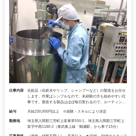
仕事内容
化粧品（化粧水やリップ、シャンプーなど）の製造をお任せ
します。作業はシンプルなので、未経験の方も始めやすい仕
事です。製造する製品はほぼ毎日変わるので、ルーティン…
給与
月給230,000円以上 ※経験・スキルにより決定
勤務地
埼玉県入間郡三芳町上富東草550-1、埼玉県入間郡三芳町上
富字中西1180-2（東武東上線「鶴瀬駅」から車で15分）
応募資格
《資格・経験不問！》 高卒以上 ★20代～40代のスタッフ