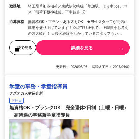
勤務地
埼玉県草加市稲荷／東武伊勢崎線「草加駅」より車5分、バ
ス「稲荷下根神社前」下車徒歩1分
応募資格
無資格OK・ブランクある方もOK ★男性スタッフが元気に
職場を盛り上げています！☆現在非正規で、正職員をお考え
の方大歓迎！ ☆接客経験を活かしているスタッフもい…
詳細を見る
後で見る
更新日： 2026/06/26 掲載終了日： 2027/04/02
学童の事務・学童指導員
クズオカ人材紹介所
正社員
無資格OK・ブランクOK 完全週休2日制（土曜・日曜）
高待遇の事務兼学童指導員