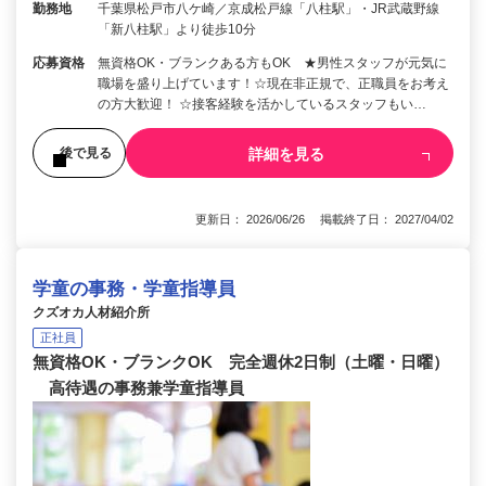
勤務地
千葉県松戸市八ケ崎／京成松戸線「八柱駅」・JR武蔵野線
「新八柱駅」より徒歩10分
応募資格
無資格OK・ブランクある方もOK ★男性スタッフが元気に
職場を盛り上げています！☆現在非正規で、正職員をお考え
の方大歓迎！ ☆接客経験を活かしているスタッフもい…
詳細を見る
後で見る
更新日： 2026/06/26 掲載終了日： 2027/04/02
学童の事務・学童指導員
クズオカ人材紹介所
正社員
無資格OK・ブランクOK 完全週休2日制（土曜・日曜）
高待遇の事務兼学童指導員