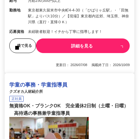
給与
月給250,000円以上
勤務地
東京都東久留米市中央町4-4-30（「ひばりヶ丘駅」・「田無
駅」よりバス10分）／【現場】東京都内近郊、埼玉県、神奈
川県（直行・直帰ＯＫ）
応募資格
未経験者歓迎！イチから丁寧に指導します！
詳細を見る
後で見る
更新日： 2026/07/08 掲載終了日： 2026/10/09
学童の事務・学童指導員
クズオカ人材紹介所
正社員
無資格OK・ブランクOK 完全週休2日制（土曜・日曜）
高待遇の事務兼学童指導員