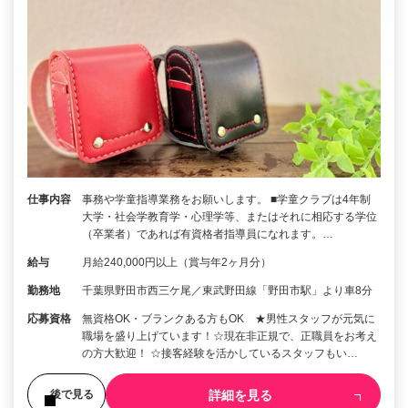
仕事内容
事務や学童指導業務をお願いします。 ■学童クラブは4年制
大学・社会学教育学・心理学等、またはそれに相応する学位
（卒業者）であれば有資格者指導員になれます。…
給与
月給240,000円以上（賞与年2ヶ月分）
勤務地
千葉県野田市西三ケ尾／東武野田線「野田市駅」より車8分
応募資格
無資格OK・ブランクある方もOK ★男性スタッフが元気に
職場を盛り上げています！☆現在非正規で、正職員をお考え
の方大歓迎！ ☆接客経験を活かしているスタッフもい…
詳細を見る
後で見る