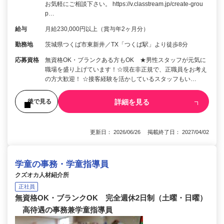
お気軽にご相談下さい。 https://v.classtream.jp/create-grou
p…
給与
月給230,000円以上（賞与年2ヶ月分）
勤務地
茨城県つくば市東新井／TX「つくば駅」より徒歩8分
応募資格
無資格OK・ブランクある方もOK ★男性スタッフが元気に
職場を盛り上げています！☆現在非正規で、正職員をお考え
の方大歓迎！ ☆接客経験を活かしているスタッフもい…
詳細を見る
後で見る
更新日： 2026/06/26 掲載終了日： 2027/04/02
学童の事務・学童指導員
クズオカ人材紹介所
正社員
無資格OK・ブランクOK 完全週休2日制（土曜・日曜）
高待遇の事務兼学童指導員