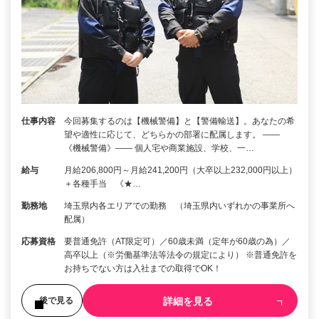
仕事内容
今回募集するのは【機械警備】と【警備輸送】。あなたの希
望や適性に応じて、どちらかの部署に配属します。 ――
《機械警備》―― 個人宅や商業施設、学校、一…
給与
月給206,800円～月給241,200円（大卒以上232,000円以上）
＋各種手当 《★…
勤務地
埼玉県内各エリアでの勤務 （埼玉県内いずれかの事業所へ
配属）
応募資格
要普通免許（AT限定可）／60歳未満（定年が60歳の為）／
高卒以上（※労働基準法等法令の規定により） ※普通免許を
お持ちでない方は入社までの取得でOK！
詳細を見る
後で見る