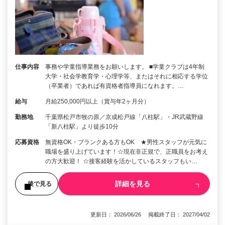
仕事内容
事務や学童指導業務をお願いします。 ■学童クラブは4年制
大学・社会学教育学・心理学等、またはそれに相応する学位
（卒業者）であれば有資格者指導員になれます。…
給与
月給250,000円以上（賞与年2ヶ月分）
勤務地
千葉県松戸市牧の原／京成松戸線「八柱駅」・JR武蔵野線
「新八柱駅」より徒歩10分
応募資格
無資格OK・ブランクある方もOK ★男性スタッフが元気に
職場を盛り上げています！☆現在非正規で、正職員をお考え
の方大歓迎！ ☆接客経験を活かしているスタッフもい…
詳細を見る
後で見る
更新日： 2026/06/26 掲載終了日： 2027/04/02