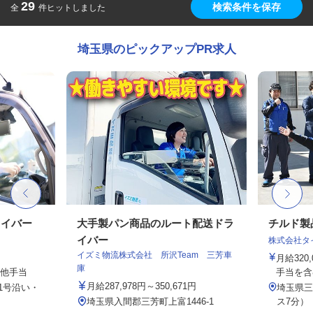
29
検索条件を保存
全
件ヒットしました
埼玉県のピックアップPR求人
ライバー
大手製パン商品のルート配送ドラ
チルド製
イバー
株式会社タ
イズミ物流株式会社 所沢Team 三芳車
月給320
庫
の他手当
手当を含
月給287,978円～350,671円
1号沿い・
埼玉県三
埼玉県入間郡三芳町上富1446-1
ス7分）