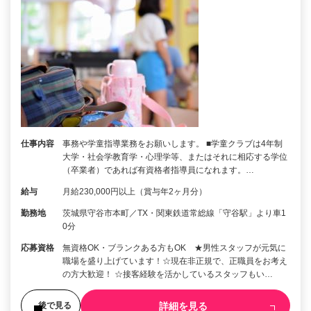
仕事内容
事務や学童指導業務をお願いします。 ■学童クラブは4年制
大学・社会学教育学・心理学等、またはそれに相応する学位
（卒業者）であれば有資格者指導員になれます。…
給与
月給230,000円以上（賞与年2ヶ月分）
勤務地
茨城県守谷市本町／TX・関東鉄道常総線「守谷駅」より車1
0分
応募資格
無資格OK・ブランクある方もOK ★男性スタッフが元気に
職場を盛り上げています！☆現在非正規で、正職員をお考え
の方大歓迎！ ☆接客経験を活かしているスタッフもい…
詳細を見る
後で見る