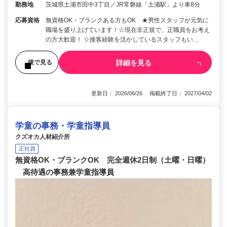
勤務地
茨城県土浦市田中3丁目／JR常磐線「土浦駅」より車8分
応募資格
無資格OK・ブランクある方もOK ★男性スタッフが元気に
職場を盛り上げています！☆現在非正規で、正職員をお考え
の方大歓迎！ ☆接客経験を活かしているスタッフもい…
詳細を見る
後で見る
更新日： 2026/06/26 掲載終了日： 2027/04/02
学童の事務・学童指導員
クズオカ人材紹介所
正社員
無資格OK・ブランクOK 完全週休2日制（土曜・日曜）
高待遇の事務兼学童指導員