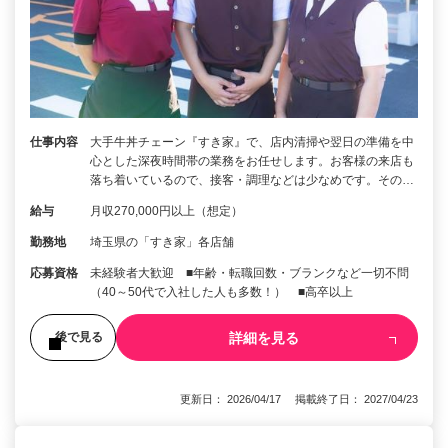
仕事内容
大手牛丼チェーン『すき家』で、店内清掃や翌日の準備を中
心とした深夜時間帯の業務をお任せします。お客様の来店も
落ち着いているので、接客・調理などは少なめです。その…
給与
月収270,000円以上（想定）
勤務地
埼玉県の「すき家」各店舗
応募資格
未経験者大歓迎 ■年齢・転職回数・ブランクなど一切不問
（40～50代で入社した人も多数！） ■高卒以上
詳細を見る
後で見る
更新日： 2026/04/17 掲載終了日： 2027/04/23