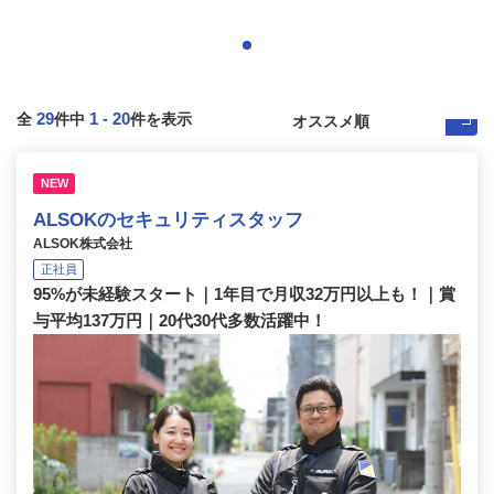
29
1
-
20
全
件中
件を表示
NEW
ALSOKのセキュリティスタッフ
ALSOK株式会社
正社員
95%が未経験スタート｜1年目で月収32万円以上も！｜賞
与平均137万円｜20代30代多数活躍中！