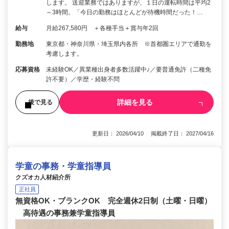
します。 送迎業務ではありますが、１日の運転時間は平均2
～3時間。「今日の勤務はほとんどが待機時間だった！…
給与
月給267,580円 ＋各種手当＋賞与年2回
勤務地
東京都・神奈川県・埼玉県内各所 ※首都圏エリアで通勤を
考慮します。
応募資格
未経験OK／異業種出身者多数活躍中♪／要普通免許（二種免
許不要）／学歴・経験不問
詳細を見る
後で見る
更新日： 2026/04/10 掲載終了日： 2027/04/16
学童の事務・学童指導員
クズオカ人材紹介所
正社員
無資格OK・ブランクOK 完全週休2日制（土曜・日曜）
高待遇の事務兼学童指導員