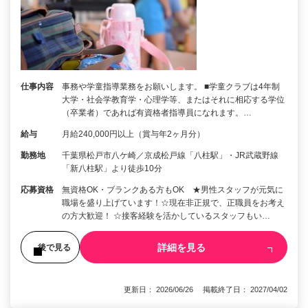
仕事内容
事務や学童指導業務をお願いします。 ■学童クラブは4年制
大学・社会学教育学・心理学等、またはそれに相応する学位
（卒業者）であれば有資格者指導員になれます。…
給与
月給240,000円以上（賞与年2ヶ月分）
勤務地
千葉県松戸市八ケ崎／京成松戸線「八柱駅」・JR武蔵野線
「新八柱駅」より徒歩10分
応募資格
無資格OK・ブランクある方もOK ★男性スタッフが元気に
職場を盛り上げています！☆現在非正規で、正職員をお考え
の方大歓迎！ ☆接客経験を活かしているスタッフもい…
詳細を見る
後で見る
更新日： 2026/06/26 掲載終了日： 2027/04/02