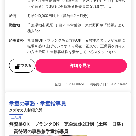
大学・社会学教育学・心理学等、またはそれに相応する学位
（卒業者）であれば有資格者指導員になれます。…
給与
月給240,000円以上（賞与年2ヶ月分）
勤務地
千葉県柏市明原1丁目／JR常磐線・東武野田線「柏駅」より
徒歩8分
応募資格
無資格OK・ブランクある方もOK ★男性スタッフが元気に
職場を盛り上げています！☆現在非正規で、正職員をお考え
の方大歓迎！ ☆接客経験を活かしているスタッフもい…
詳細を見る
後で見る
更新日： 2026/06/26 掲載終了日： 2027/04/02
学童の事務・学童指導員
クズオカ人材紹介所
正社員
無資格OK・ブランクOK 完全週休2日制（土曜・日曜）
高待遇の事務兼学童指導員