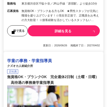
勤務地
東京都渋谷区千駄ケ谷／JR山手線「原宿駅」より徒歩10分
応募資格
無資格OK・ブランクある方もOK ★男性スタッフが元気に
職場を盛り上げています！☆現在非正規で、正職員をお考え
の方大歓迎！ ☆接客経験を活かしているスタッフもい…
詳細を見る
後で見る
更新日： 2026/06/26 掲載終了日： 2027/04/02
学童の事務・学童指導員
クズオカ人材紹介所
正社員
無資格OK・ブランクOK 完全週休2日制（土曜・日曜）
高待遇の事務兼学童指導員