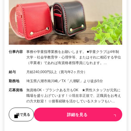
仕事内容
事務や学童指導業務をお願いします。 ■学童クラブは4年制
大学・社会学教育学・心理学等、またはそれに相応する学位
（卒業者）であれば有資格者指導員になれます。…
給与
月給240,000円以上（賞与年2ヶ月分）
勤務地
埼玉県八潮市南川崎／TX「八潮駅」より徒歩5分
応募資格
無資格OK・ブランクある方もOK ★男性スタッフが元気に
職場を盛り上げています！☆現在非正規で、正職員をお考え
の方大歓迎！ ☆接客経験を活かしているスタッフもい…
詳細を見る
後で見る