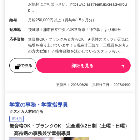
お気軽にご相談下さい。 https://v.classtream.jp/create-grou
p…
給与
月給250,000円以上（賞与年1.5ヶ月分）
勤務地
茨城県土浦市神立中央／JR常磐線「神立駅」より車5分
応募資格
無資格OK・ブランクある方もOK ★男性スタッフが元気に
職場を盛り上げています！☆現在非正規で、正職員をお考え
の方大歓迎！ ☆接客経験を活かしているスタッフもい…
詳細を見る
後で見る
更新日： 2026/06/26 掲載終了日： 2027/04/02
学童の事務・学童指導員
クズオカ人材紹介所
正社員
無資格OK・ブランクOK 完全週休2日制（土曜・日曜）
高待遇の事務兼学童指導員