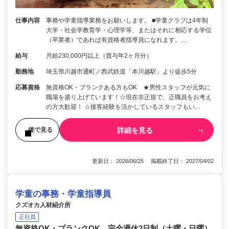
仕事内容
事務や学童指導業務をお願いします。 ■学童クラブは4年制
大学・社会学教育学・心理学等、またはそれに相応する学位
（卒業者）であれば有資格者指導員になれます。…
給与
月給230,000円以上（賞与年2ヶ月分）
勤務地
埼玉県川越市通町／西武鉄道「本川越駅」より徒歩5分
応募資格
無資格OK・ブランクある方もOK ★男性スタッフが元気に
職場を盛り上げています！☆現在非正規で、正職員をお考え
の方大歓迎！ ☆接客経験を活かしているスタッフもい…
詳細を見る
後で見る
更新日： 2026/06/25 掲載終了日： 2027/04/02
学童の事務・学童指導員
クズオカ人材紹介所
正社員
無資格OK・ブランクOK 完全週休2日制（土曜・日曜）