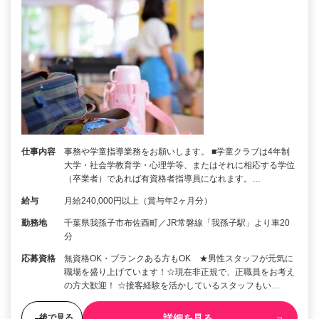
仕事内容
事務や学童指導業務をお願いします。 ■学童クラブは4年制
大学・社会学教育学・心理学等、またはそれに相応する学位
（卒業者）であれば有資格者指導員になれます。…
給与
月給240,000円以上（賞与年2ヶ月分）
勤務地
千葉県我孫子市布佐酉町／JR常磐線「我孫子駅」より車20
分
応募資格
無資格OK・ブランクある方もOK ★男性スタッフが元気に
職場を盛り上げています！☆現在非正規で、正職員をお考え
の方大歓迎！ ☆接客経験を活かしているスタッフもい…
詳細を見る
後で見る