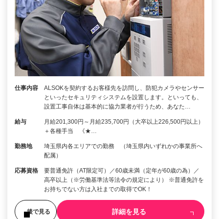
仕事内容
ALSOKを契約するお客様先を訪問し、防犯カメラやセンサー
といったセキュリティシステムを設置します。といっても、
設置工事自体は基本的に協力業者が行うため、あなた…
給与
月給201,300円～月給235,700円（大卒以上226,500円以上）
＋各種手当 《★…
勤務地
埼玉県内各エリアでの勤務 （埼玉県内いずれかの事業所へ
配属）
応募資格
要普通免許（AT限定可）／60歳未満（定年が60歳の為）／
高卒以上（※労働基準法等法令の規定により） ※普通免許を
お持ちでない方は入社までの取得でOK！
詳細を見る
後で見る