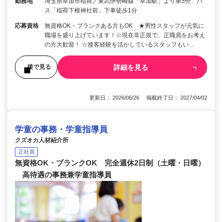
勤務地
埼玉県草加市稲荷／東武伊勢崎線「草加駅」より車5分、バ
ス「稲荷下根神社前」下車徒歩1分
応募資格
無資格OK・ブランクある方もOK ★男性スタッフが元気に
職場を盛り上げています！☆現在非正規で、正職員をお考え
の方大歓迎！ ☆接客経験を活かしているスタッフもい…
詳細を見る
後で見る
更新日： 2026/06/26 掲載終了日： 2027/04/02
学童の事務・学童指導員
クズオカ人材紹介所
正社員
無資格OK・ブランクOK 完全週休2日制（土曜・日曜）
高待遇の事務兼学童指導員