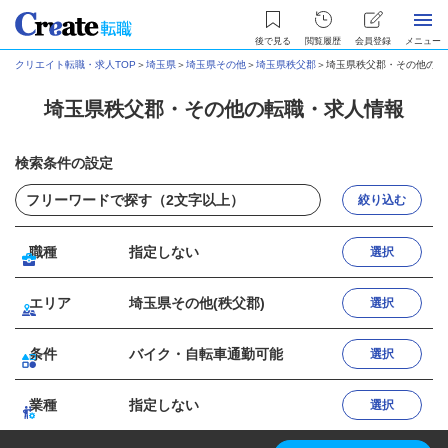
後で見る
閲覧履歴
会員登録
メニュー
クリエイト転職・求人TOP
＞
埼玉県
＞
埼玉県その他
＞
埼玉県秩父郡
＞
埼玉県秩父郡・その他の転
埼玉県秩父郡・その他の転職・求人情報
検索条件の設定
絞り込む
職種
指定しない
選択
エリア
埼玉県その他(秩父郡)
選択
条件
バイク・自転車通勤可能
選択
業種
指定しない
選択