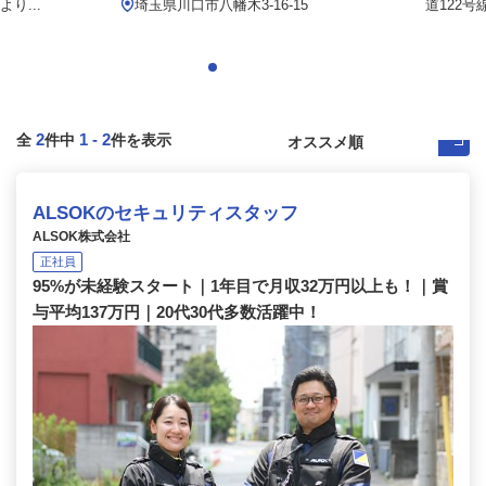
り...
埼玉県川口市八幡木3-16-15
道122号
2
1
-
2
全
件中
件を表示
ALSOKのセキュリティスタッフ
ALSOK株式会社
正社員
95%が未経験スタート｜1年目で月収32万円以上も！｜賞
与平均137万円｜20代30代多数活躍中！