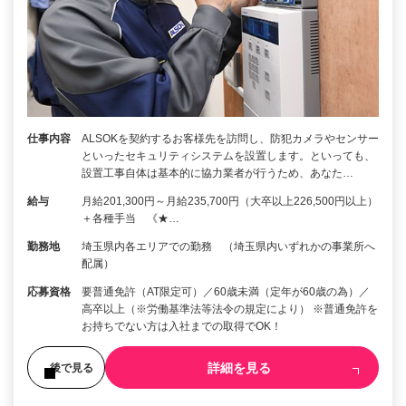
仕事内容
ALSOKを契約するお客様先を訪問し、防犯カメラやセンサー
といったセキュリティシステムを設置します。といっても、
設置工事自体は基本的に協力業者が行うため、あなた…
給与
月給201,300円～月給235,700円（大卒以上226,500円以上）
＋各種手当 《★…
勤務地
埼玉県内各エリアでの勤務 （埼玉県内いずれかの事業所へ
配属）
応募資格
要普通免許（AT限定可）／60歳未満（定年が60歳の為）／
高卒以上（※労働基準法等法令の規定により） ※普通免許を
お持ちでない方は入社までの取得でOK！
詳細を見る
後で見る