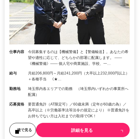
仕事内容
今回募集するのは【機械警備】と【警備輸送】。あなたの希
望や適性に応じて、どちらかの部署に配属します。 ――
《機械警備》―― 個人宅や商業施設、学校、一…
給与
月給206,800円～月給241,200円（大卒以上232,000円以上）
＋各種手当 《★…
勤務地
埼玉県内各エリアでの勤務 （埼玉県内いずれかの事業所へ
配属）
応募資格
要普通免許（AT限定可）／60歳未満（定年が60歳の為）／
高卒以上（※労働基準法等法令の規定により） ※普通免許を
お持ちでない方は入社までの取得でOK！
詳細を見る
後で見る