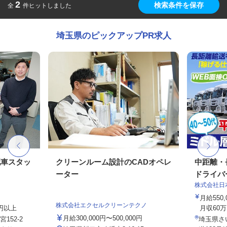
2
検索条件を保存
全
件ヒットしました
埼玉県のピックアップPR求人
配車スタッ
クリーンルーム設計のCADオペレ
中距離・
ーター
ドライバ
株式会社日
月給550
株式会社エクセルクリーンテクノ
0円以上
月収60万
月給300,000円〜500,000円
152-2
埼玉県さ