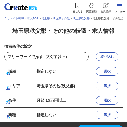
後で見る
閲覧履歴
会員登録
メニュー
クリエイト転職・求人TOP
＞
埼玉県
＞
埼玉県その他
＞
埼玉県秩父郡
＞
埼玉県秩父郡・その他の転
埼玉県秩父郡・その他の転職・求人情報
検索条件の設定
絞り込む
職種
指定しない
選択
エリア
埼玉県その他(秩父郡)
選択
条件
月給 15万円以上
選択
業種
指定しない
選択