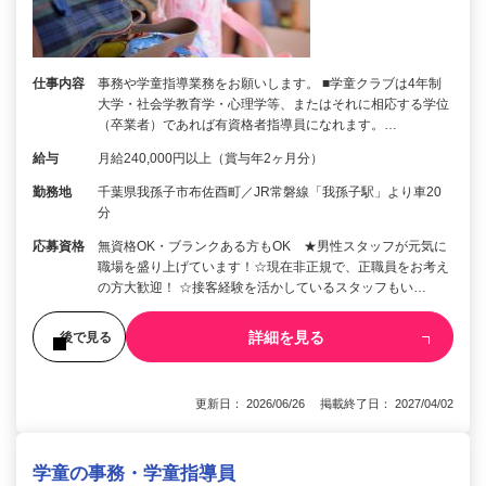
仕事内容
事務や学童指導業務をお願いします。 ■学童クラブは4年制
大学・社会学教育学・心理学等、またはそれに相応する学位
（卒業者）であれば有資格者指導員になれます。…
給与
月給240,000円以上（賞与年2ヶ月分）
勤務地
千葉県我孫子市布佐酉町／JR常磐線「我孫子駅」より車20
分
応募資格
無資格OK・ブランクある方もOK ★男性スタッフが元気に
職場を盛り上げています！☆現在非正規で、正職員をお考え
の方大歓迎！ ☆接客経験を活かしているスタッフもい…
詳細を見る
後で見る
更新日： 2026/06/26 掲載終了日： 2027/04/02
学童の事務・学童指導員