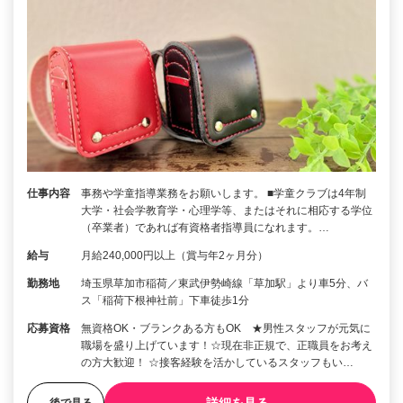
仕事内容
事務や学童指導業務をお願いします。 ■学童クラブは4年制
大学・社会学教育学・心理学等、またはそれに相応する学位
（卒業者）であれば有資格者指導員になれます。…
給与
月給240,000円以上（賞与年2ヶ月分）
勤務地
埼玉県草加市稲荷／東武伊勢崎線「草加駅」より車5分、バ
ス「稲荷下根神社前」下車徒歩1分
応募資格
無資格OK・ブランクある方もOK ★男性スタッフが元気に
職場を盛り上げています！☆現在非正規で、正職員をお考え
の方大歓迎！ ☆接客経験を活かしているスタッフもい…
後で見る