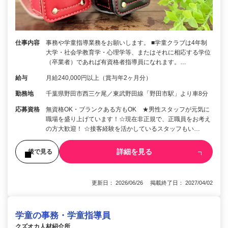
仕事内容
事務や学童指導業務をお願いします。 ■学童クラブは4年制
大学・社会学教育学・心理学等、またはそれに相応する学位
（卒業者）であれば有資格者指導員になれます。…
給与
月給240,000円以上（賞与年2ヶ月分）
勤務地
千葉県野田市西三ケ尾／東武野田線「野田市駅」より車8分
応募資格
無資格OK・ブランクある方もOK ★男性スタッフが元気に
職場を盛り上げています！☆現在非正規で、正職員をお考え
の方大歓迎！ ☆接客経験を活かしているスタッフもい…
詳細を見る
後で見る
更新日： 2026/06/26 掲載終了日： 2027/04/02
学童の事務・学童指導員
クズオカ人材紹介所