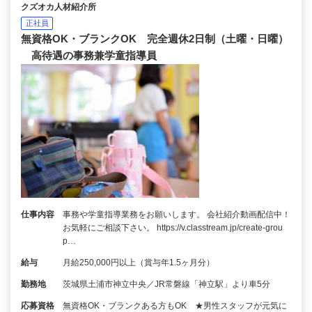
クズオカ人材紹介所
正社員
無資格OK・ブランクOK 完全週休2日制（土曜・日曜）
高待遇の事務兼学童指導員
仕事内容
事務や学童指導業務をお願いします。 会社紹介動画配信中！
お気軽にご相談下さい。 https://v.classtream.jp/create-grou
p…
給与
月給250,000円以上（賞与年1.5ヶ月分）
勤務地
茨城県土浦市神立中央／JR常磐線「神立駅」より車5分
応募資格
無資格OK・ブランクある方もOK ★男性スタッフが元気に