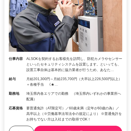
仕事内容
ALSOKを契約するお客様先を訪問し、防犯カメラやセンサー
といったセキュリティシステムを設置します。といっても、
設置工事自体は基本的に協力業者が行うため、あなた…
給与
月給201,300円～月給235,700円（大卒以上226,500円以上）
＋各種手当 《★…
勤務地
埼玉県内各エリアでの勤務 （埼玉県内いずれかの事業所へ
配属）
応募資格
要普通免許（AT限定可）／60歳未満（定年が60歳の為）／
高卒以上（※労働基準法等法令の規定により） ※普通免許を
お持ちでない方は入社までの取得でOK！