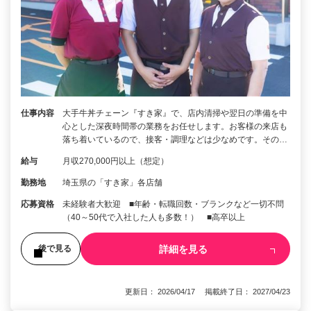
仕事内容
大手牛丼チェーン『すき家』で、店内清掃や翌日の準備を中
心とした深夜時間帯の業務をお任せします。お客様の来店も
落ち着いているので、接客・調理などは少なめです。その…
給与
月収270,000円以上（想定）
勤務地
埼玉県の「すき家」各店舗
応募資格
未経験者大歓迎 ■年齢・転職回数・ブランクなど一切不問
（40～50代で入社した人も多数！） ■高卒以上
詳細を見る
後で見る
更新日： 2026/04/17 掲載終了日： 2027/04/23