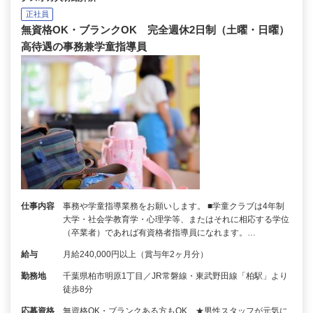
正社員
無資格OK・ブランクOK 完全週休2日制（土曜・日曜）
高待遇の事務兼学童指導員
仕事内容
事務や学童指導業務をお願いします。 ■学童クラブは4年制
大学・社会学教育学・心理学等、またはそれに相応する学位
（卒業者）であれば有資格者指導員になれます。…
給与
月給240,000円以上（賞与年2ヶ月分）
勤務地
千葉県柏市明原1丁目／JR常磐線・東武野田線「柏駅」より
徒歩8分
応募資格
無資格OK・ブランクある方もOK ★男性スタッフが元気に