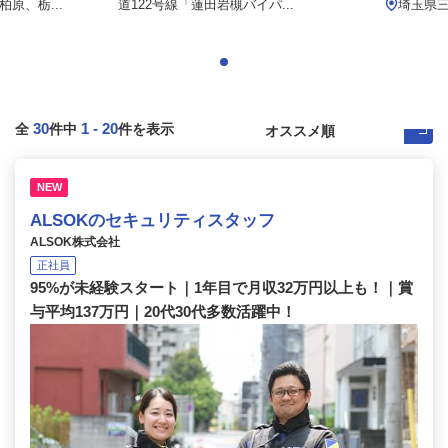
原、栃...
道122号線「蓮田岩槻バイパ...
埼玉県三
30
1
-
20
全
件中
件を表示
NEW
ALSOKのセキュリティスタッフ
ALSOK株式会社
正社員
95%が未経験スタート｜1年目で月収32万円以上も！｜賞
与平均137万円｜20代30代多数活躍中！