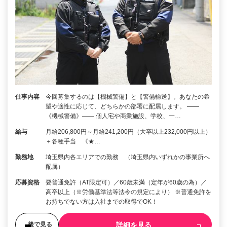
仕事内容
今回募集するのは【機械警備】と【警備輸送】。あなたの希
望や適性に応じて、どちらかの部署に配属します。 ――
《機械警備》―― 個人宅や商業施設、学校、一…
給与
月給206,800円～月給241,200円（大卒以上232,000円以上）
＋各種手当 《★…
勤務地
埼玉県内各エリアでの勤務 （埼玉県内いずれかの事業所へ
配属）
応募資格
要普通免許（AT限定可）／60歳未満（定年が60歳の為）／
高卒以上（※労働基準法等法令の規定により） ※普通免許を
お持ちでない方は入社までの取得でOK！
詳細を見る
後で見る