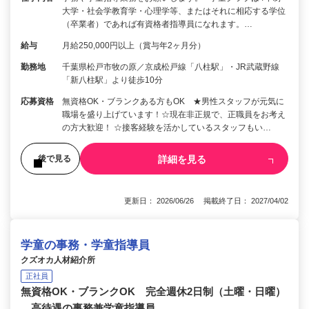
大学・社会学教育学・心理学等、またはそれに相応する学位
（卒業者）であれば有資格者指導員になれます。…
給与
月給250,000円以上（賞与年2ヶ月分）
勤務地
千葉県松戸市牧の原／京成松戸線「八柱駅」・JR武蔵野線
「新八柱駅」より徒歩10分
応募資格
無資格OK・ブランクある方もOK ★男性スタッフが元気に
職場を盛り上げています！☆現在非正規で、正職員をお考え
の方大歓迎！ ☆接客経験を活かしているスタッフもい…
詳細を見る
後で見る
更新日： 2026/06/26 掲載終了日： 2027/04/02
学童の事務・学童指導員
クズオカ人材紹介所
正社員
無資格OK・ブランクOK 完全週休2日制（土曜・日曜）
高待遇の事務兼学童指導員