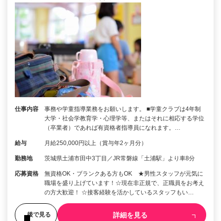
仕事内容
事務や学童指導業務をお願いします。 ■学童クラブは4年制
大学・社会学教育学・心理学等、またはそれに相応する学位
（卒業者）であれば有資格者指導員になれます。…
給与
月給250,000円以上（賞与年2ヶ月分）
勤務地
茨城県土浦市田中3丁目／JR常磐線「土浦駅」より車8分
応募資格
無資格OK・ブランクある方もOK ★男性スタッフが元気に
職場を盛り上げています！☆現在非正規で、正職員をお考え
の方大歓迎！ ☆接客経験を活かしているスタッフもい…
詳細を見る
後で見る