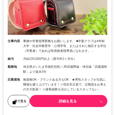
仕事内容
事務や学童指導業務をお願いします。 ■学童クラブは4年制
大学・社会学教育学・心理学等、またはそれに相応する学位
（卒業者）であれば有資格者指導員になれます。…
給与
月給220,000円以上（賞与年2ヶ月分）
勤務地
埼玉県さいたま市南区別所／JR武蔵野線・埼京線「武蔵浦和
駅」より徒歩3分
応募資格
無資格OK・ブランクある方もOK ★男性スタッフが元気に
職場を盛り上げています！☆現在非正規で、正職員をお考え
の方大歓迎！ ☆接客経験を活かしているスタッフもい…
詳細を見る
後で見る