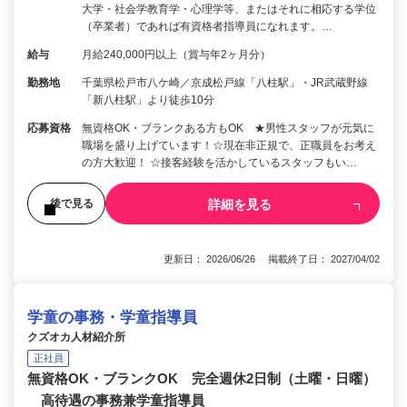
大学・社会学教育学・心理学等、またはそれに相応する学位
（卒業者）であれば有資格者指導員になれます。…
給与
月給240,000円以上（賞与年2ヶ月分）
勤務地
千葉県松戸市八ケ崎／京成松戸線「八柱駅」・JR武蔵野線
「新八柱駅」より徒歩10分
応募資格
無資格OK・ブランクある方もOK ★男性スタッフが元気に
職場を盛り上げています！☆現在非正規で、正職員をお考え
の方大歓迎！ ☆接客経験を活かしているスタッフもい…
詳細を見る
後で見る
更新日： 2026/06/26 掲載終了日： 2027/04/02
学童の事務・学童指導員
クズオカ人材紹介所
正社員
無資格OK・ブランクOK 完全週休2日制（土曜・日曜）
高待遇の事務兼学童指導員