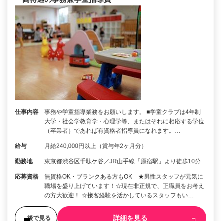
仕事内容
事務や学童指導業務をお願いします。 ■学童クラブは4年制
大学・社会学教育学・心理学等、またはそれに相応する学位
（卒業者）であれば有資格者指導員になれます。…
給与
月給240,000円以上（賞与年2ヶ月分）
勤務地
東京都渋谷区千駄ケ谷／JR山手線「原宿駅」より徒歩10分
応募資格
無資格OK・ブランクある方もOK ★男性スタッフが元気に
職場を盛り上げています！☆現在非正規で、正職員をお考え
の方大歓迎！ ☆接客経験を活かしているスタッフもい…
詳細を見る
後で見る