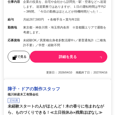
仕事内容
企業の役員を、自宅や会社から訪問先・駅・空港などへ送迎
します。 送迎業務ではありますが、１日の運転時間は平均2
～3時間。「今日の勤務はほとんどが待機時間だった！…
給与
月給267,580円 ＋各種手当＋賞与年2回
勤務地
東京都・神奈川県・埼玉県内各所 ※首都圏エリアで通勤を
考慮します。
応募資格
未経験OK／異業種出身者多数活躍中♪／要普通免許（二種免
許不要）／学歴・経験不問
詳細を見る
後で見る
更新日： 2026/04/10 掲載終了日： 2027/04/16
障子・ドアの製作スタッフ
槻川林産木工有限会社
正社員
未経験スタートの人がほとんど！木の香りに包まれなが
ら、ものづくりできる！≪土日祝休み×残業ほぼなし≫