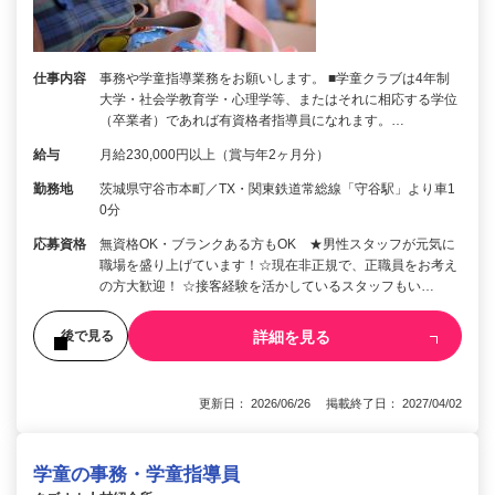
仕事内容
事務や学童指導業務をお願いします。 ■学童クラブは4年制
大学・社会学教育学・心理学等、またはそれに相応する学位
（卒業者）であれば有資格者指導員になれます。…
給与
月給230,000円以上（賞与年2ヶ月分）
勤務地
茨城県守谷市本町／TX・関東鉄道常総線「守谷駅」より車1
0分
応募資格
無資格OK・ブランクある方もOK ★男性スタッフが元気に
職場を盛り上げています！☆現在非正規で、正職員をお考え
の方大歓迎！ ☆接客経験を活かしているスタッフもい…
詳細を見る
後で見る
更新日： 2026/06/26 掲載終了日： 2027/04/02
学童の事務・学童指導員