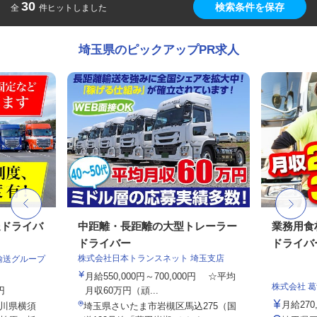
30
検索条件を保存
全
件ヒットしました
埼玉県のピックアップPR求人
送ドライバ
中距離・長距離の大型トレーラー
業務用食
ドライバー
ドライバ
株式会社日本トランスネット 埼玉支店
輸送グループ
月給550,000円～700,000円 ☆平均
株式会社 
円
月収60万円（頑...
月給270
川県横須
埼玉県さいたま市岩槻区馬込275（国