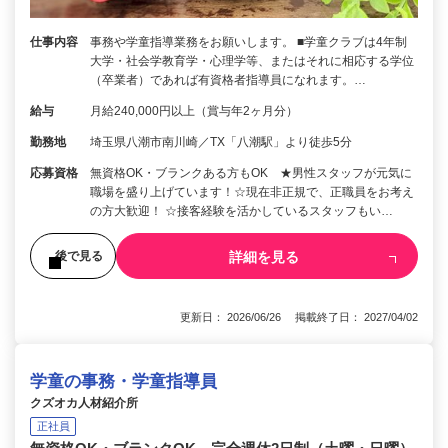
仕事内容
事務や学童指導業務をお願いします。 ■学童クラブは4年制
大学・社会学教育学・心理学等、またはそれに相応する学位
（卒業者）であれば有資格者指導員になれます。…
給与
月給240,000円以上（賞与年2ヶ月分）
勤務地
埼玉県八潮市南川崎／TX「八潮駅」より徒歩5分
応募資格
無資格OK・ブランクある方もOK ★男性スタッフが元気に
職場を盛り上げています！☆現在非正規で、正職員をお考え
の方大歓迎！ ☆接客経験を活かしているスタッフもい…
詳細を見る
後で見る
更新日： 2026/06/26 掲載終了日： 2027/04/02
学童の事務・学童指導員
クズオカ人材紹介所
正社員