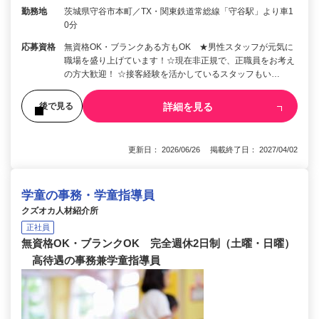
勤務地
茨城県守谷市本町／TX・関東鉄道常総線「守谷駅」より車1
0分
応募資格
無資格OK・ブランクある方もOK ★男性スタッフが元気に
職場を盛り上げています！☆現在非正規で、正職員をお考え
の方大歓迎！ ☆接客経験を活かしているスタッフもい…
詳細を見る
後で見る
更新日： 2026/06/26 掲載終了日： 2027/04/02
学童の事務・学童指導員
クズオカ人材紹介所
正社員
無資格OK・ブランクOK 完全週休2日制（土曜・日曜）
高待遇の事務兼学童指導員