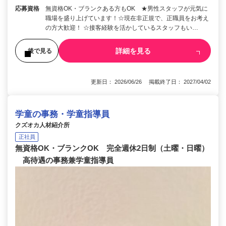
応募資格
無資格OK・ブランクある方もOK ★男性スタッフが元気に
職場を盛り上げています！☆現在非正規で、正職員をお考え
の方大歓迎！ ☆接客経験を活かしているスタッフもい…
詳細を見る
後で見る
更新日： 2026/06/26 掲載終了日： 2027/04/02
学童の事務・学童指導員
クズオカ人材紹介所
正社員
無資格OK・ブランクOK 完全週休2日制（土曜・日曜）
高待遇の事務兼学童指導員