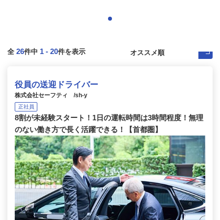
26
1
-
20
全
件中
件を表示
役員の送迎ドライバー
株式会社セーフティ /sh-y
正社員
8割が未経験スタート！1日の運転時間は3時間程度！無理
のない働き方で長く活躍できる！【首都圏】