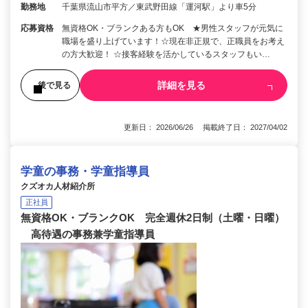
勤務地
千葉県流山市平方／東武野田線「運河駅」より車5分
応募資格
無資格OK・ブランクある方もOK ★男性スタッフが元気に
職場を盛り上げています！☆現在非正規で、正職員をお考え
の方大歓迎！ ☆接客経験を活かしているスタッフもい…
詳細を見る
後で見る
更新日： 2026/06/26 掲載終了日： 2027/04/02
学童の事務・学童指導員
クズオカ人材紹介所
正社員
無資格OK・ブランクOK 完全週休2日制（土曜・日曜）
高待遇の事務兼学童指導員