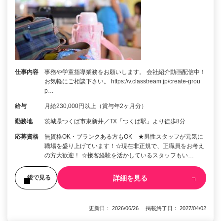
仕事内容
事務や学童指導業務をお願いします。 会社紹介動画配信中！
お気軽にご相談下さい。 https://v.classtream.jp/create-grou
p…
給与
月給230,000円以上（賞与年2ヶ月分）
勤務地
茨城県つくば市東新井／TX「つくば駅」より徒歩8分
応募資格
無資格OK・ブランクある方もOK ★男性スタッフが元気に
職場を盛り上げています！☆現在非正規で、正職員をお考え
の方大歓迎！ ☆接客経験を活かしているスタッフもい…
詳細を見る
後で見る
更新日： 2026/06/26 掲載終了日： 2027/04/02