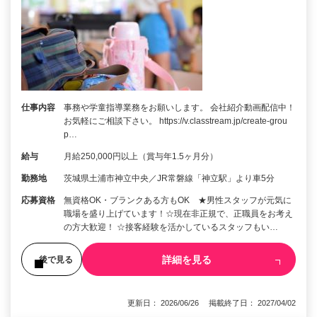
仕事内容
事務や学童指導業務をお願いします。 会社紹介動画配信中！
お気軽にご相談下さい。 https://v.classtream.jp/create-grou
p…
給与
月給250,000円以上（賞与年1.5ヶ月分）
勤務地
茨城県土浦市神立中央／JR常磐線「神立駅」より車5分
応募資格
無資格OK・ブランクある方もOK ★男性スタッフが元気に
職場を盛り上げています！☆現在非正規で、正職員をお考え
の方大歓迎！ ☆接客経験を活かしているスタッフもい…
詳細を見る
後で見る
更新日： 2026/06/26 掲載終了日： 2027/04/02