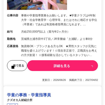
仕事内容
事務や学童指導業務をお願いします。 ■学童クラブは4年制
大学・社会学教育学・心理学等、またはそれに相応する学位
（卒業者）であれば有資格者指導員になれます。…
給与
月給250,000円以上（賞与年2ヶ月分）
勤務地
茨城県土浦市田中3丁目／JR常磐線「土浦駅」より車8分
応募資格
無資格OK・ブランクある方もOK ★男性スタッフが元気に
職場を盛り上げています！☆現在非正規で、正職員をお考え
の方大歓迎！ ☆接客経験を活かしているスタッフもい…
詳細を見る
後で見る
更新日： 2026/06/26 掲載終了日： 2027/04/02
学童の事務・学童指導員
クズオカ人材紹介所