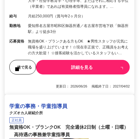
大学・社会学教育学・心理学等、またはそれに相応する学位
（卒業者）であれば有資格者指導員になれます。…
給与
月給250,000円（賞与年2ヶ月分）
勤務地
愛知県名古屋市昭和区御器所通／名古屋市営地下鉄「御器所
駅」より徒歩3分
応募資格
無資格OK・ブランクある方もOK ★男性スタッフが元気に
職場を盛り上げています！☆現在非正規で、正職員をお考え
の方大歓迎！ ☆接客経験を活かしているスタッフもい…
詳細を見る
後で見る
更新日： 2026/06/26 掲載終了日： 2027/04/02
学童の事務・学童指導員
クズオカ人材紹介所
正社員
無資格OK・ブランクOK 完全週休2日制（土曜・日曜）
高待遇の事務兼学童指導員