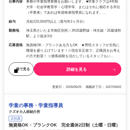
仕事内容
事務や学童指導業務をお願いします。 ■学童クラブは4年制
大学・社会学教育学・心理学等、またはそれに相応する学位
（卒業者）であれば有資格者指導員になれます。…
給与
月給220,000円以上（賞与年2ヶ月分）
勤務地
埼玉県さいたま市南区別所／JR武蔵野線・埼京線「武蔵浦和
駅」より徒歩3分
応募資格
無資格OK・ブランクある方もOK ★男性スタッフが元気に
職場を盛り上げています！☆現在非正規で、正職員をお考え
の方大歓迎！ ☆接客経験を活かしているスタッフもい…
詳細を見る
後で見る
更新日： 2026/06/25 掲載終了日： 2027/04/02
学童の事務・学童指導員
クズオカ人材紹介所
正社員
無資格OK・ブランクOK 完全週休2日制（土曜・日曜）