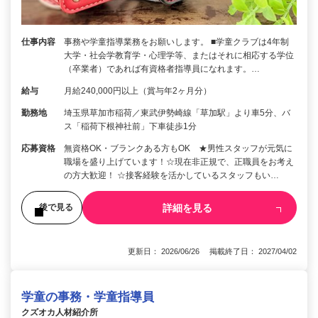
仕事内容
事務や学童指導業務をお願いします。 ■学童クラブは4年制
大学・社会学教育学・心理学等、またはそれに相応する学位
（卒業者）であれば有資格者指導員になれます。…
給与
月給240,000円以上（賞与年2ヶ月分）
勤務地
埼玉県草加市稲荷／東武伊勢崎線「草加駅」より車5分、バ
ス「稲荷下根神社前」下車徒歩1分
応募資格
無資格OK・ブランクある方もOK ★男性スタッフが元気に
職場を盛り上げています！☆現在非正規で、正職員をお考え
の方大歓迎！ ☆接客経験を活かしているスタッフもい…
詳細を見る
後で見る
更新日： 2026/06/26 掲載終了日： 2027/04/02
学童の事務・学童指導員
クズオカ人材紹介所