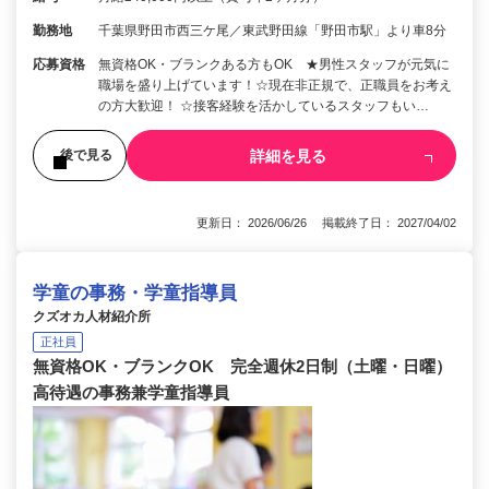
勤務地
千葉県野田市西三ケ尾／東武野田線「野田市駅」より車8分
応募資格
無資格OK・ブランクある方もOK ★男性スタッフが元気に
職場を盛り上げています！☆現在非正規で、正職員をお考え
の方大歓迎！ ☆接客経験を活かしているスタッフもい…
詳細を見る
後で見る
更新日： 2026/06/26 掲載終了日： 2027/04/02
学童の事務・学童指導員
クズオカ人材紹介所
正社員
無資格OK・ブランクOK 完全週休2日制（土曜・日曜）
高待遇の事務兼学童指導員