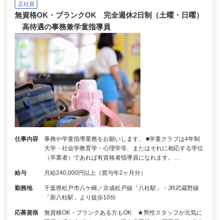
正社員
無資格OK・ブランクOK 完全週休2日制（土曜・日曜）
高待遇の事務兼学童指導員
仕事内容
事務や学童指導業務をお願いします。 ■学童クラブは4年制
大学・社会学教育学・心理学等、またはそれに相応する学位
（卒業者）であれば有資格者指導員になれます。…
給与
月給240,000円以上（賞与年2ヶ月分）
勤務地
千葉県松戸市八ケ崎／京成松戸線「八柱駅」・JR武蔵野線
「新八柱駅」より徒歩10分
応募資格
無資格OK・ブランクある方もOK ★男性スタッフが元気に