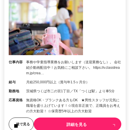
仕事内容
事務や学童指導業務をお願いします（送迎業務なし）。 会社
紹介動画配信中！お気軽にご相談下さい。 https://v.classtrea
m.jp/crea…
給与
月給250,000円以上（賞与年1.5ヶ月分）
勤務地
茨城県つくば市二の宮1丁目／TX「つくば駅」より車5分
応募資格
無資格OK・ブランクある方もOK ★男性スタッフが元気に
職場を盛り上げています！☆現在非正規で、正職員をお考え
の方大歓迎！ ☆保育歴5年以上の方大歓迎
詳細を見る
後で見る