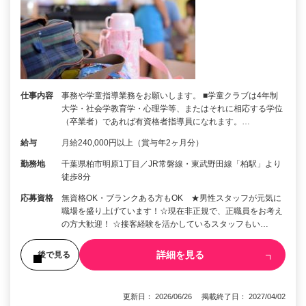
仕事内容
事務や学童指導業務をお願いします。 ■学童クラブは4年制
大学・社会学教育学・心理学等、またはそれに相応する学位
（卒業者）であれば有資格者指導員になれます。…
給与
月給240,000円以上（賞与年2ヶ月分）
勤務地
千葉県柏市明原1丁目／JR常磐線・東武野田線「柏駅」より
徒歩8分
応募資格
無資格OK・ブランクある方もOK ★男性スタッフが元気に
職場を盛り上げています！☆現在非正規で、正職員をお考え
の方大歓迎！ ☆接客経験を活かしているスタッフもい…
詳細を見る
後で見る
更新日： 2026/06/26 掲載終了日： 2027/04/02