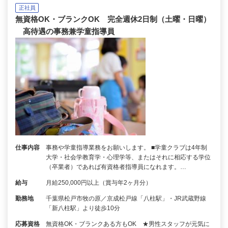
正社員
無資格OK・ブランクOK 完全週休2日制（土曜・日曜）
高待遇の事務兼学童指導員
仕事内容
事務や学童指導業務をお願いします。 ■学童クラブは4年制
大学・社会学教育学・心理学等、またはそれに相応する学位
（卒業者）であれば有資格者指導員になれます。…
給与
月給250,000円以上（賞与年2ヶ月分）
勤務地
千葉県松戸市牧の原／京成松戸線「八柱駅」・JR武蔵野線
「新八柱駅」より徒歩10分
応募資格
無資格OK・ブランクある方もOK ★男性スタッフが元気に