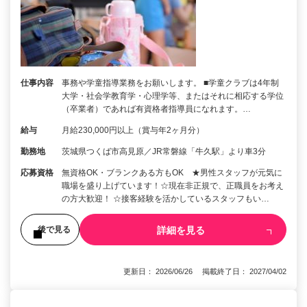
仕事内容
事務や学童指導業務をお願いします。 ■学童クラブは4年制
大学・社会学教育学・心理学等、またはそれに相応する学位
（卒業者）であれば有資格者指導員になれます。…
給与
月給230,000円以上（賞与年2ヶ月分）
勤務地
茨城県つくば市高見原／JR常磐線「牛久駅」より車3分
応募資格
無資格OK・ブランクある方もOK ★男性スタッフが元気に
職場を盛り上げています！☆現在非正規で、正職員をお考え
の方大歓迎！ ☆接客経験を活かしているスタッフもい…
詳細を見る
後で見る
更新日： 2026/06/26 掲載終了日： 2027/04/02