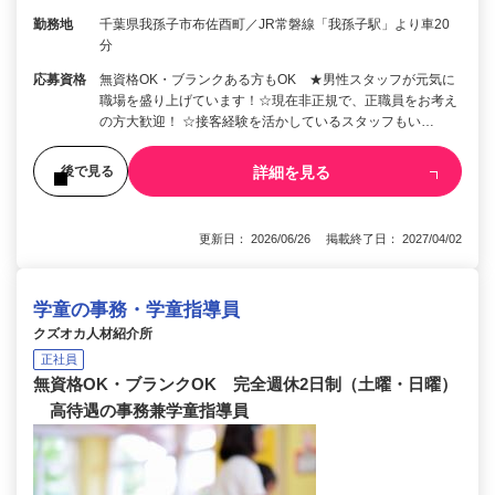
勤務地
千葉県我孫子市布佐酉町／JR常磐線「我孫子駅」より車20
分
応募資格
無資格OK・ブランクある方もOK ★男性スタッフが元気に
職場を盛り上げています！☆現在非正規で、正職員をお考え
の方大歓迎！ ☆接客経験を活かしているスタッフもい…
詳細を見る
後で見る
更新日： 2026/06/26 掲載終了日： 2027/04/02
学童の事務・学童指導員
クズオカ人材紹介所
正社員
無資格OK・ブランクOK 完全週休2日制（土曜・日曜）
高待遇の事務兼学童指導員