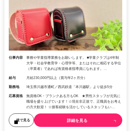
仕事内容
事務や学童指導業務をお願いします。 ■学童クラブは4年制
大学・社会学教育学・心理学等、またはそれに相応する学位
（卒業者）であれば有資格者指導員になれます。…
給与
月給230,000円以上（賞与年2ヶ月分）
勤務地
埼玉県川越市通町／西武鉄道「本川越駅」より徒歩5分
応募資格
無資格OK・ブランクある方もOK ★男性スタッフが元気に
職場を盛り上げています！☆現在非正規で、正職員をお考え
の方大歓迎！ ☆接客経験を活かしているスタッフもい…
詳細を見る
後で見る