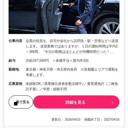
仕事内容
企業の役員を、自宅や会社から訪問先・駅・空港などへ送迎
します。 送迎業務ではありますが、１日の運転時間は平均2
～3時間。「今日の勤務はほとんどが待機時間だった！…
給与
月給267,580円 ＋各種手当＋賞与年2回
勤務地
東京都・神奈川県・埼玉県内各所 ※首都圏エリアで通勤を
考慮します。
応募資格
未経験OK／異業種出身者多数活躍中♪／要普通免許（二種免
許不要）／学歴・経験不問
詳細を見る
後で見る
更新日： 2026/04/10 掲載終了日： 2027/04/16