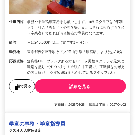
仕事内容
事務や学童指導業務をお願いします。 ■学童クラブは4年制
大学・社会学教育学・心理学等、またはそれに相応する学位
（卒業者）であれば有資格者指導員になれます。…
給与
月給240,000円以上（賞与年2ヶ月分）
勤務地
東京都渋谷区千駄ケ谷／JR山手線「原宿駅」より徒歩10分
応募資格
無資格OK・ブランクある方もOK ★男性スタッフが元気に
職場を盛り上げています！☆現在非正規で、正職員をお考え
の方大歓迎！ ☆接客経験を活かしているスタッフもい…
詳細を見る
後で見る
更新日： 2026/06/26 掲載終了日： 2027/04/02
学童の事務・学童指導員
クズオカ人材紹介所