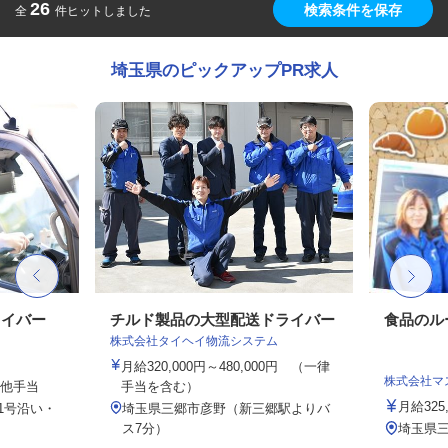
26
検索条件を保存
全
件ヒットしました
埼玉県のピックアップPR求人
ライバー
チルド製品の大型配送ドライバー
食品のル
株式会社タイヘイ物流システム
月給320,000円～480,000円 （一律
株式会社マ
の他手当
手当を含む）
月給325
1号沿い・
埼玉県三郷市彦野（新三郷駅よりバ
ス7分）
埼玉県三