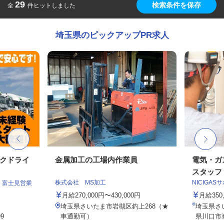
29
検索条件を保存
全
件ヒットしました
埼玉県のピックアップPR求人
ックドライ
金属加工の工場内作業員
電気・ガ
スタッフ
株式会社 MS加工
NICIGA
 富士見営業
月給270,000円〜430,000円
月給35
埼玉県さいたま市岩槻区釣上268（★
埼玉県さ
9
車通勤可）
県川口市