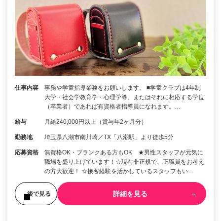
仕事内容
事務や学童指導業務をお願いします。 ■学童クラブは4年制
大学・社会学教育学・心理学等、またはそれに相応する学位
（卒業者）であれば有資格者指導員になれます。…
給与
月給240,000円以上（賞与年2ヶ月分）
勤務地
埼玉県八潮市南川崎／TX「八潮駅」より徒歩5分
応募資格
無資格OK・ブランクある方もOK ★男性スタッフが元気に
職場を盛り上げています！☆現在非正規で、正職員をお考え
の方大歓迎！ ☆接客経験を活かしているスタッフもい…
詳細を見る
後で見る