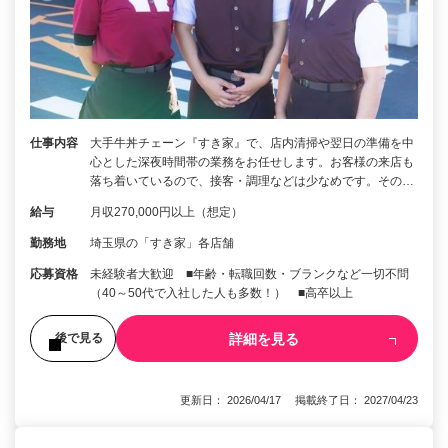
仕事内容
大手牛丼チェーン『すき家』で、店内清掃や翌日の準備を中
心とした深夜時間帯の業務をお任せします。お客様の来店も
落ち着いているので、接客・調理などは少なめです。その…
給与
月収270,000円以上（想定）
勤務地
埼玉県の「すき家」各店舗
応募資格
未経験者大歓迎 ■年齢・転職回数・ブランクなど一切不問
（40～50代で入社した人も多数！） ■高卒以上
詳細を見る
後で見る
更新日： 2026/04/17 掲載終了日： 2027/04/23