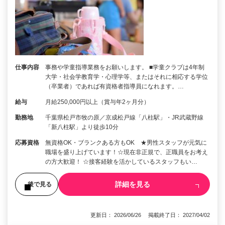
仕事内容
事務や学童指導業務をお願いします。 ■学童クラブは4年制
大学・社会学教育学・心理学等、またはそれに相応する学位
（卒業者）であれば有資格者指導員になれます。…
給与
月給250,000円以上（賞与年2ヶ月分）
勤務地
千葉県松戸市牧の原／京成松戸線「八柱駅」・JR武蔵野線
「新八柱駅」より徒歩10分
応募資格
無資格OK・ブランクある方もOK ★男性スタッフが元気に
職場を盛り上げています！☆現在非正規で、正職員をお考え
の方大歓迎！ ☆接客経験を活かしているスタッフもい…
詳細を見る
後で見る
更新日： 2026/06/26 掲載終了日： 2027/04/02