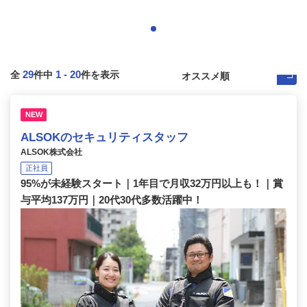
29
1
-
20
全
件中
件を表示
NEW
ALSOKのセキュリティスタッフ
ALSOK株式会社
正社員
95%が未経験スタート｜1年目で月収32万円以上も！｜賞
与平均137万円｜20代30代多数活躍中！