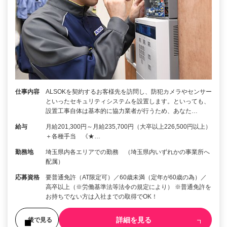
仕事内容
ALSOKを契約するお客様先を訪問し、防犯カメラやセンサー
といったセキュリティシステムを設置します。といっても、
設置工事自体は基本的に協力業者が行うため、あなた…
給与
月給201,300円～月給235,700円（大卒以上226,500円以上）
＋各種手当 《★…
勤務地
埼玉県内各エリアでの勤務 （埼玉県内いずれかの事業所へ
配属）
応募資格
要普通免許（AT限定可）／60歳未満（定年が60歳の為）／
高卒以上（※労働基準法等法令の規定により） ※普通免許を
お持ちでない方は入社までの取得でOK！
詳細を見る
後で見る