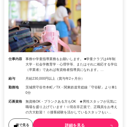
仕事内容
事務や学童指導業務をお願いします。 ■学童クラブは4年制
大学・社会学教育学・心理学等、またはそれに相応する学位
（卒業者）であれば有資格者指導員になれます。…
給与
月給230,000円以上（賞与年2ヶ月分）
勤務地
茨城県守谷市本町／TX・関東鉄道常総線「守谷駅」より車1
0分
応募資格
無資格OK・ブランクある方もOK ★男性スタッフが元気に
職場を盛り上げています！☆現在非正規で、正職員をお考え
の方大歓迎！ ☆接客経験を活かしているスタッフもい…
詳細を見る
後で見る