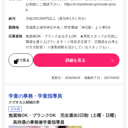
お気軽にご相談下さい。 https://v.classtream.jp/create-grou
p…
給与
月給250,000円以上（賞与年1.5ヶ月分）
勤務地
茨城県土浦市神立中央／JR常磐線「神立駅」より車5分
応募資格
無資格OK・ブランクある方もOK ★男性スタッフが元気に
職場を盛り上げています！☆現在非正規で、正職員をお考え
の方大歓迎！ ☆接客経験を活かしているスタッフもい…
詳細を見る
後で見る
更新日： 2026/06/26 掲載終了日： 2027/04/02
学童の事務・学童指導員
クズオカ人材紹介所
正社員
無資格OK・ブランクOK 完全週休2日制（土曜・日曜）
高待遇の事務兼学童指導員