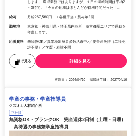
します。 送迎業務ではありますが、１日の運転時間は平均2
～3時間。「今日の勤務はほとんどが待機時間だった！…
給与
月給267,580円 ＋各種手当＋賞与年2回
勤務地
東京都・神奈川県・埼玉県内各所 ※首都圏エリアで通勤を
考慮します。
応募資格
未経験OK／異業種出身者多数活躍中♪／要普通免許（二種免
許不要）／学歴・経験不問
詳細を見る
後で見る
更新日： 2026/04/10 掲載終了日： 2027/04/16
学童の事務・学童指導員
クズオカ人材紹介所
正社員
無資格OK・ブランクOK 完全週休2日制（土曜・日曜）
高待遇の事務兼学童指導員