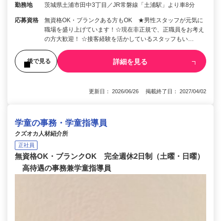
勤務地
茨城県土浦市田中3丁目／JR常磐線「土浦駅」より車8分
応募資格
無資格OK・ブランクある方もOK ★男性スタッフが元気に
職場を盛り上げています！☆現在非正規で、正職員をお考え
の方大歓迎！ ☆接客経験を活かしているスタッフもい…
詳細を見る
後で見る
更新日： 2026/06/26 掲載終了日： 2027/04/02
学童の事務・学童指導員
クズオカ人材紹介所
正社員
無資格OK・ブランクOK 完全週休2日制（土曜・日曜）
高待遇の事務兼学童指導員