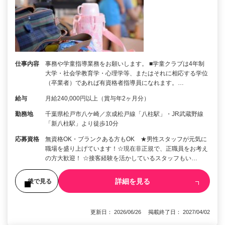
仕事内容
事務や学童指導業務をお願いします。 ■学童クラブは4年制
大学・社会学教育学・心理学等、またはそれに相応する学位
（卒業者）であれば有資格者指導員になれます。…
給与
月給240,000円以上（賞与年2ヶ月分）
勤務地
千葉県松戸市八ケ崎／京成松戸線「八柱駅」・JR武蔵野線
「新八柱駅」より徒歩10分
応募資格
無資格OK・ブランクある方もOK ★男性スタッフが元気に
職場を盛り上げています！☆現在非正規で、正職員をお考え
の方大歓迎！ ☆接客経験を活かしているスタッフもい…
詳細を見る
後で見る
更新日： 2026/06/26 掲載終了日： 2027/04/02