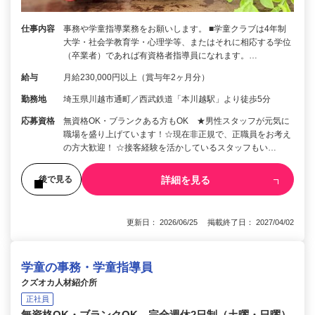
仕事内容
事務や学童指導業務をお願いします。 ■学童クラブは4年制
大学・社会学教育学・心理学等、またはそれに相応する学位
（卒業者）であれば有資格者指導員になれます。…
給与
月給230,000円以上（賞与年2ヶ月分）
勤務地
埼玉県川越市通町／西武鉄道「本川越駅」より徒歩5分
応募資格
無資格OK・ブランクある方もOK ★男性スタッフが元気に
職場を盛り上げています！☆現在非正規で、正職員をお考え
の方大歓迎！ ☆接客経験を活かしているスタッフもい…
詳細を見る
後で見る
更新日： 2026/06/25 掲載終了日： 2027/04/02
学童の事務・学童指導員
クズオカ人材紹介所
正社員
無資格OK・ブランクOK 完全週休2日制（土曜・日曜）