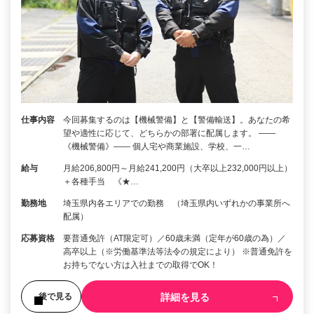
仕事内容
今回募集するのは【機械警備】と【警備輸送】。あなたの希
望や適性に応じて、どちらかの部署に配属します。 ――
《機械警備》―― 個人宅や商業施設、学校、一…
給与
月給206,800円～月給241,200円（大卒以上232,000円以上）
＋各種手当 《★…
勤務地
埼玉県内各エリアでの勤務 （埼玉県内いずれかの事業所へ
配属）
応募資格
要普通免許（AT限定可）／60歳未満（定年が60歳の為）／
高卒以上（※労働基準法等法令の規定により） ※普通免許を
お持ちでない方は入社までの取得でOK！
詳細を見る
後で見る