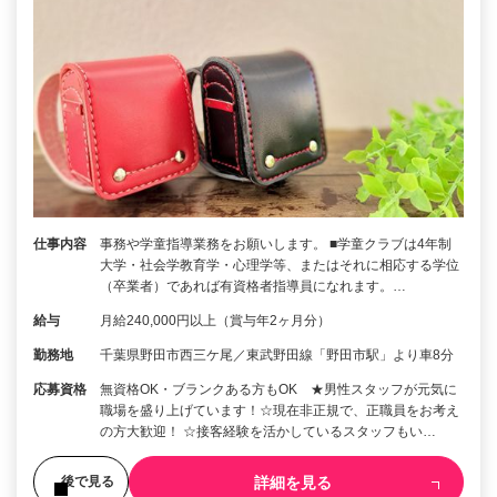
仕事内容
事務や学童指導業務をお願いします。 ■学童クラブは4年制
大学・社会学教育学・心理学等、またはそれに相応する学位
（卒業者）であれば有資格者指導員になれます。…
給与
月給240,000円以上（賞与年2ヶ月分）
勤務地
千葉県野田市西三ケ尾／東武野田線「野田市駅」より車8分
応募資格
無資格OK・ブランクある方もOK ★男性スタッフが元気に
職場を盛り上げています！☆現在非正規で、正職員をお考え
の方大歓迎！ ☆接客経験を活かしているスタッフもい…
詳細を見る
後で見る