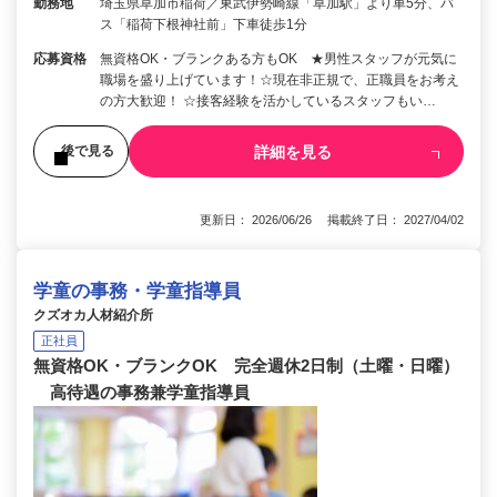
勤務地
埼玉県草加市稲荷／東武伊勢崎線「草加駅」より車5分、バ
ス「稲荷下根神社前」下車徒歩1分
応募資格
無資格OK・ブランクある方もOK ★男性スタッフが元気に
職場を盛り上げています！☆現在非正規で、正職員をお考え
の方大歓迎！ ☆接客経験を活かしているスタッフもい…
詳細を見る
後で見る
更新日： 2026/06/26 掲載終了日： 2027/04/02
学童の事務・学童指導員
クズオカ人材紹介所
正社員
無資格OK・ブランクOK 完全週休2日制（土曜・日曜）
高待遇の事務兼学童指導員