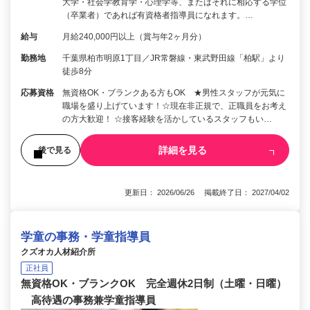
大学・社会学教育学・心理学等、またはそれに相応する学位
（卒業者）であれば有資格者指導員になれます。…
給与
月給240,000円以上（賞与年2ヶ月分）
勤務地
千葉県柏市明原1丁目／JR常磐線・東武野田線「柏駅」より
徒歩8分
応募資格
無資格OK・ブランクある方もOK ★男性スタッフが元気に
職場を盛り上げています！☆現在非正規で、正職員をお考え
の方大歓迎！ ☆接客経験を活かしているスタッフもい…
詳細を見る
後で見る
更新日： 2026/06/26 掲載終了日： 2027/04/02
学童の事務・学童指導員
クズオカ人材紹介所
正社員
無資格OK・ブランクOK 完全週休2日制（土曜・日曜）
高待遇の事務兼学童指導員