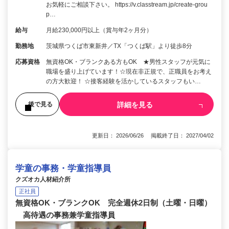
お気軽にご相談下さい。 https://v.classtream.jp/create-grou
p…
給与
月給230,000円以上（賞与年2ヶ月分）
勤務地
茨城県つくば市東新井／TX「つくば駅」より徒歩8分
応募資格
無資格OK・ブランクある方もOK ★男性スタッフが元気に
職場を盛り上げています！☆現在非正規で、正職員をお考え
の方大歓迎！ ☆接客経験を活かしているスタッフもい…
詳細を見る
後で見る
更新日： 2026/06/26 掲載終了日： 2027/04/02
学童の事務・学童指導員
クズオカ人材紹介所
正社員
無資格OK・ブランクOK 完全週休2日制（土曜・日曜）
高待遇の事務兼学童指導員