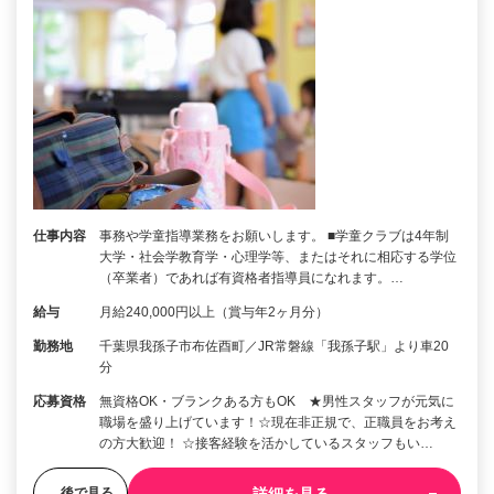
仕事内容
事務や学童指導業務をお願いします。 ■学童クラブは4年制
大学・社会学教育学・心理学等、またはそれに相応する学位
（卒業者）であれば有資格者指導員になれます。…
給与
月給240,000円以上（賞与年2ヶ月分）
勤務地
千葉県我孫子市布佐酉町／JR常磐線「我孫子駅」より車20
分
応募資格
無資格OK・ブランクある方もOK ★男性スタッフが元気に
職場を盛り上げています！☆現在非正規で、正職員をお考え
の方大歓迎！ ☆接客経験を活かしているスタッフもい…
詳細を見る
後で見る