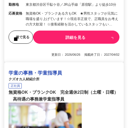
勤務地
東京都渋谷区千駄ケ谷／JR山手線「原宿駅」より徒歩10分
応募資格
無資格OK・ブランクある方もOK ★男性スタッフが元気に
職場を盛り上げています！☆現在非正規で、正職員をお考え
の方大歓迎！ ☆接客経験を活かしているスタッフもい…
詳細を見る
後で見る
更新日： 2026/06/26 掲載終了日： 2027/04/02
学童の事務・学童指導員
クズオカ人材紹介所
正社員
無資格OK・ブランクOK 完全週休2日制（土曜・日曜）
高待遇の事務兼学童指導員