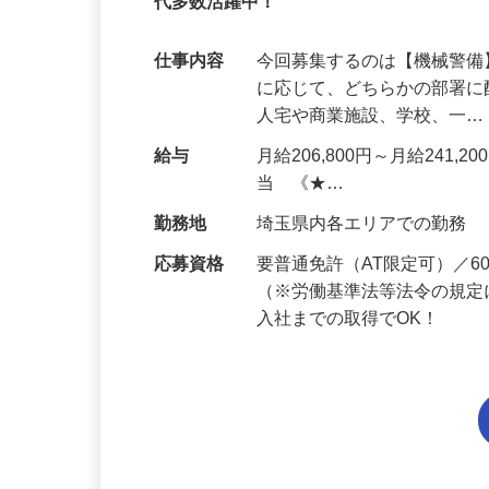
95%が未経験スタート｜1年目で月収32万
代多数活躍中！
仕事内容
今回募集するのは【機械警
に応じて、どちらかの部署に
人宅や商業施設、学校、一
給与
月給206,800円～月給241,
当 《★…
勤務地
埼玉県内各エリアでの勤務
応募資格
要普通免許（AT限定可）／
（※労働基準法等法令の規定
入社までの取得でOK！