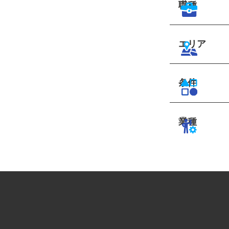
職種
エリア
条件
業種