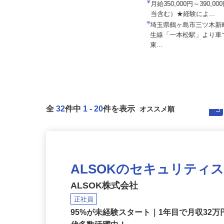
所
月給350,000円～390,
株式会社 すき家 関東支社／熊谷西店
当含む）★経験によ...
月収270,000円以上（想定）
埼玉県鶴ヶ島市三ツ木
埼玉県熊谷市新島261-2 （秩父鉄道
生線「一本松駅」より車
「石原駅」より徒歩25分...
東...
全
32
件中
1
-
20
件を表示
ALSOKのセキュリティ
ALSOK株式会社
正社員