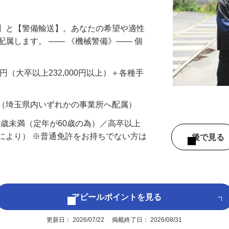
円以上も！｜賞与平均137万円｜20代30
備】と【警備輸送】。あなたの希望や適性
配属します。 ―― 《機械警備》―― 個
…
200円（大卒以上232,000円以上）＋各種手
 （埼玉県内いずれかの事業所へ配属）
60歳未満（定年が60歳の為）／高卒以上
により） ※普通免許をお持ちでない方は
後で見
アピールポイントを見る