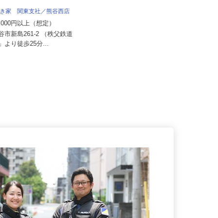
所
月給350,000円～390,000円（一律手
 すき家 関東支社／熊谷西店
当含む）★経験によ...
70,000円以上（想定）
埼玉県鶴ヶ島市三ツ木新町（東武越
熊谷市新島261-2 （秩父鉄道
生線「一本松駅」より車で6分、
駅」より徒歩25分...
東...