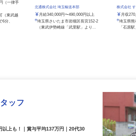
000円（一律手
北通株式会社 埼玉輸送本部
株式会社
月給340,000円〜490,000円以上
月収2
新町（東武越
で6分、
埼玉県さいたま市岩槻区長宮152-2
埼玉県
（東武伊勢崎線「武里駅」より...
「石原
スタッフ