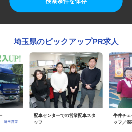
検索条件を保存
埼玉県のピックアップPR求人
バー
配車センターでの営業配車スタ
牛丼チ
社 埼玉営業
ッフ
ッフ／