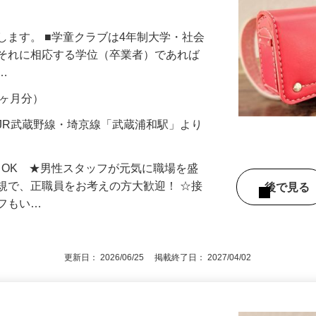
制（土曜・日曜） 高待遇の事務兼学童指
します。 ■学童クラブは4年制大学・社会
はそれに相応する学位（卒業者）であれば
。…
年2ヶ月分）
JR武蔵野線・埼京線「武蔵浦和駅」より
もOK ★男性スタッフが元気に職場を盛
規で、正職員をお考えの方大歓迎！ ☆接
後で見
ッフもい…
更新日： 2026/06/25 掲載終了日： 2027/04/02