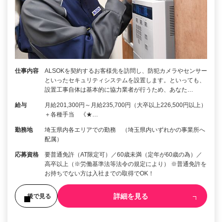
仕事内容
ALSOKを契約するお客様先を訪問し、防犯カメラやセンサー
といったセキュリティシステムを設置します。といっても、
設置工事自体は基本的に協力業者が行うため、あなた…
給与
月給201,300円～月給235,700円（大卒以上226,500円以上）
＋各種手当 《★…
勤務地
埼玉県内各エリアでの勤務 （埼玉県内いずれかの事業所へ
配属）
応募資格
要普通免許（AT限定可）／60歳未満（定年が60歳の為）／
高卒以上（※労働基準法等法令の規定により） ※普通免許を
お持ちでない方は入社までの取得でOK！
詳細を見る
後で見る