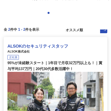
2
1
-
2
全
件中
件を表示
ALSOKのセキュリティスタッフ
ALSOK株式会社
正社員
95%が未経験スタート｜1年目で月収32万円以上も！｜賞
与平均137万円｜20代30代多数活躍中！