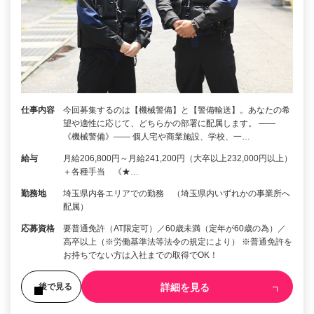
仕事内容
今回募集するのは【機械警備】と【警備輸送】。あなたの希
望や適性に応じて、どちらかの部署に配属します。 ――
《機械警備》―― 個人宅や商業施設、学校、一…
給与
月給206,800円～月給241,200円（大卒以上232,000円以上）
＋各種手当 《★…
勤務地
埼玉県内各エリアでの勤務 （埼玉県内いずれかの事業所へ
配属）
応募資格
要普通免許（AT限定可）／60歳未満（定年が60歳の為）／
高卒以上（※労働基準法等法令の規定により） ※普通免許を
お持ちでない方は入社までの取得でOK！
詳細を見る
後で見る