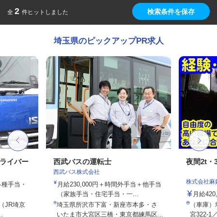
2
検索条件を保存
全
件ヒットしました
埼玉県のピックアップPR求人
ドライバー
西武バスの運転士
夜間2t・
西武バス株式会社
株式会社麻
、各種手当・
月給230,000円＋時間外手当＋他手当
（家族手当・住宅手当・一...
月給420
6（JR埼京
埼玉県所沢市下富・新座市本多・さ
（車庫）
.
いたま市大宮区三橋・東京都練馬区...
宮322-