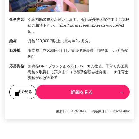
仕事内容
保育補助業務をお願いします。 会社紹介動画配信中！お気軽
にご相談下さい。 https://v.classtream.jp/create-group/#/pl
a…
給与
月給220,000円以上（賞与年2ヶ月分）
勤務地
東京都足立区梅田4丁目／東武伊勢崎線「梅島駅」より徒歩1
0分
応募資格
無資格OK・ブランクある方もOK ★入社後、子育て支援員
資格を取得して頂きます（取得費全額会社負担） ★保育士
資格がれば大歓迎
詳細を見る
後で見る
更新日： 2026/04/08 掲載終了日： 2027/04/02
1