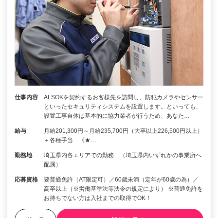
仕事内容
ALSOKを契約するお客様先を訪問し、防犯カメラやセンサー
といったセキュリティシステムを設置します。といっても、
設置工事自体は基本的に協力業者が行うため、あなた…
給与
月給201,300円～月給235,700円（大卒以上226,500円以上）
＋各種手当 《★…
勤務地
埼玉県内各エリアでの勤務 （埼玉県内いずれかの事業所へ
配属）
応募資格
要普通免許（AT限定可）／60歳未満（定年が60歳の為）／
高卒以上（※労働基準法等法令の規定により） ※普通免許を
お持ちでない方は入社までの取得でOK！