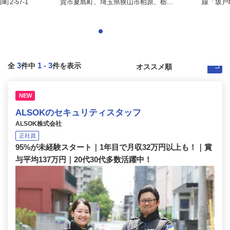
2-57-1
賀市夏島町、埼玉県狭山市柏原、栃...
線「坂戸
3
1
-
3
全
件中
件を表示
NEW
ALSOKのセキュリティスタッフ
ALSOK株式会社
正社員
95%が未経験スタート｜1年目で月収32万円以上も！｜賞
与平均137万円｜20代30代多数活躍中！