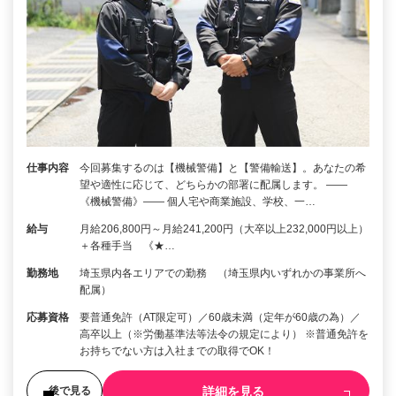
仕事内容
今回募集するのは【機械警備】と【警備輸送】。あなたの希
望や適性に応じて、どちらかの部署に配属します。 ――
《機械警備》―― 個人宅や商業施設、学校、一…
給与
月給206,800円～月給241,200円（大卒以上232,000円以上）
＋各種手当 《★…
勤務地
埼玉県内各エリアでの勤務 （埼玉県内いずれかの事業所へ
配属）
応募資格
要普通免許（AT限定可）／60歳未満（定年が60歳の為）／
高卒以上（※労働基準法等法令の規定により） ※普通免許を
お持ちでない方は入社までの取得でOK！
詳細を見る
後で見る