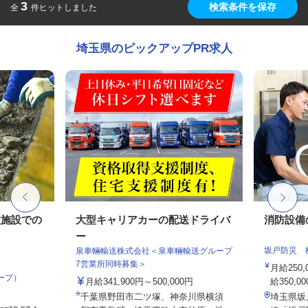
3
検索条件を保存
全
件ヒットしました
埼玉県のピックアップPR求人
理施設での
大型キャリアカーの配送ドライバ
消防設備
ー
坂戸防災 
泉車輛輸送株式会社＜泉車輛輸送グループ
7営業所同時募集＞
月給250
ープ）
月給341,900円～500,000円
給350,0
千葉県野田市二ツ塚、神奈川県横須
埼玉県坂