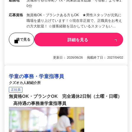
勤務地
茨城県守谷市本町／TX・関東鉄道常総線「守谷駅」より車1
0分
応募資格
無資格OK・ブランクある方もOK ★男性スタッフが元気に
職場を盛り上げています！☆現在非正規で、正職員をお考え
の方大歓迎！ ☆接客経験を活かしているスタッフもい…
詳細を見る
後で見る
更新日： 2026/06/26 掲載終了日： 2027/04/02
学童の事務・学童指導員
クズオカ人材紹介所
正社員
無資格OK・ブランクOK 完全週休2日制（土曜・日曜）
高待遇の事務兼学童指導員