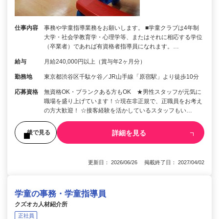
仕事内容
事務や学童指導業務をお願いします。 ■学童クラブは4年制
大学・社会学教育学・心理学等、またはそれに相応する学位
（卒業者）であれば有資格者指導員になれます。…
給与
月給240,000円以上（賞与年2ヶ月分）
勤務地
東京都渋谷区千駄ケ谷／JR山手線「原宿駅」より徒歩10分
応募資格
無資格OK・ブランクある方もOK ★男性スタッフが元気に
職場を盛り上げています！☆現在非正規で、正職員をお考え
の方大歓迎！ ☆接客経験を活かしているスタッフもい…
詳細を見る
後で見る
更新日： 2026/06/26 掲載終了日： 2027/04/02
学童の事務・学童指導員
クズオカ人材紹介所
正社員