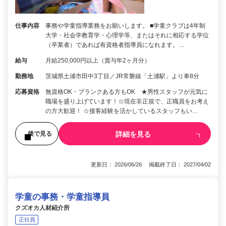
仕事内容
事務や学童指導業務をお願いします。 ■学童クラブは4年制
大学・社会学教育学・心理学等、またはそれに相応する学位
（卒業者）であれば有資格者指導員になれます。…
給与
月給250,000円以上（賞与年2ヶ月分）
勤務地
茨城県土浦市田中3丁目／JR常磐線「土浦駅」より車8分
応募資格
無資格OK・ブランクある方もOK ★男性スタッフが元気に
職場を盛り上げています！☆現在非正規で、正職員をお考え
の方大歓迎！ ☆接客経験を活かしているスタッフもい…
詳細を見る
後で見る
更新日： 2026/06/26 掲載終了日： 2027/04/02
学童の事務・学童指導員
クズオカ人材紹介所
正社員