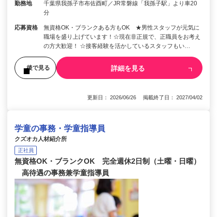
勤務地
千葉県我孫子市布佐酉町／JR常磐線「我孫子駅」より車20
分
応募資格
無資格OK・ブランクある方もOK ★男性スタッフが元気に
職場を盛り上げています！☆現在非正規で、正職員をお考え
の方大歓迎！ ☆接客経験を活かしているスタッフもい…
詳細を見る
後で見る
更新日： 2026/06/26 掲載終了日： 2027/04/02
学童の事務・学童指導員
クズオカ人材紹介所
正社員
無資格OK・ブランクOK 完全週休2日制（土曜・日曜）
高待遇の事務兼学童指導員