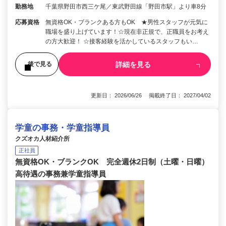
勤務地
千葉県野田市西三ケ尾／東武野田線「野田市駅」より車8分
応募資格
無資格OK・ブランクある方もOK ★男性スタッフが元気に
職場を盛り上げています！☆現在非正規で、正職員をお考え
の方大歓迎！ ☆接客経験を活かしているスタッフもい…
詳細を見る
後で見る
更新日： 2026/06/26 掲載終了日： 2027/04/02
学童の事務・学童指導員
クズオカ人材紹介所
正社員
無資格OK・ブランクOK 完全週休2日制（土曜・日曜）
高待遇の事務兼学童指導員