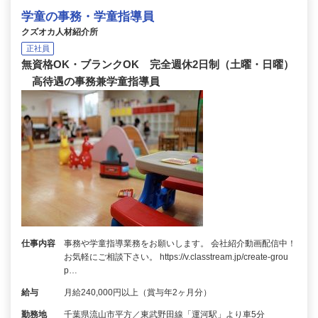
学童の事務・学童指導員
クズオカ人材紹介所
正社員
無資格OK・ブランクOK 完全週休2日制（土曜・日曜）
高待遇の事務兼学童指導員
仕事内容
事務や学童指導業務をお願いします。 会社紹介動画配信中！
お気軽にご相談下さい。 https://v.classtream.jp/create-grou
p…
給与
月給240,000円以上（賞与年2ヶ月分）
勤務地
千葉県流山市平方／東武野田線「運河駅」より車5分