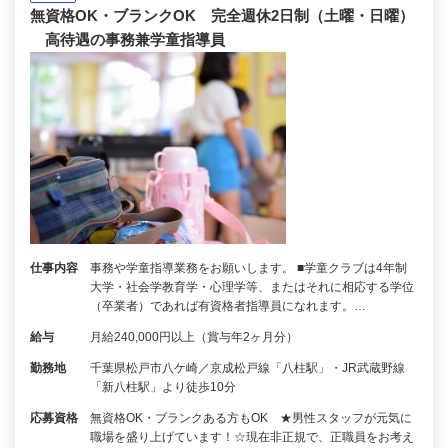
無資格OK・ブランクOK 完全週休2日制（土曜・日曜）
高待遇の事務兼学童指導員
仕事内容
事務や学童指導業務をお願いします。 ■学童クラブは4年制
大学・社会学教育学・心理学等、またはそれに相応する学位
（卒業者）であれば有資格者指導員になれます。…
給与
月給240,000円以上（賞与年2ヶ月分）
勤務地
千葉県松戸市八ケ崎／京成松戸線「八柱駅」・JR武蔵野線
「新八柱駅」より徒歩10分
応募資格
無資格OK・ブランクある方もOK ★男性スタッフが元気に
職場を盛り上げています！☆現在非正規で、正職員をお考え