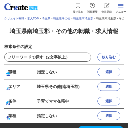
後で見る
閲覧履歴
会員登録
メニュー
クリエイト転職・求人TOP
＞
埼玉県
＞
埼玉県その他
＞
埼玉県南埼玉郡
＞
埼玉県南埼玉郡・その他
埼玉県南埼玉郡・その他の転職・求人情報
検索条件の設定
絞り込む
職種
指定しない
選択
エリア
埼玉県その他(南埼玉郡)
選択
条件
子育てママ在籍中
選択
業種
指定しない
選択