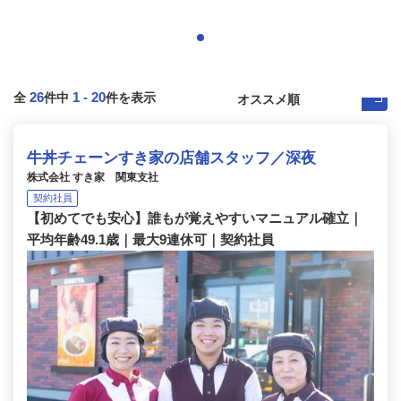
26
1
-
20
全
件中
件を表示
牛丼チェーンすき家の店舗スタッフ／深夜
株式会社 すき家 関東支社
契約社員
【初めてでも安心】誰もが覚えやすいマニュアル確立｜
平均年齢49.1歳｜最大9連休可｜契約社員