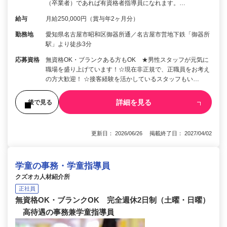
（卒業者）であれば有資格者指導員になれます。…
給与
月給250,000円（賞与年2ヶ月分）
勤務地
愛知県名古屋市昭和区御器所通／名古屋市営地下鉄「御器所
駅」より徒歩3分
応募資格
無資格OK・ブランクある方もOK ★男性スタッフが元気に
職場を盛り上げています！☆現在非正規で、正職員をお考え
の方大歓迎！ ☆接客経験を活かしているスタッフもい…
詳細を見る
後で見る
更新日： 2026/06/26 掲載終了日： 2027/04/02
学童の事務・学童指導員
クズオカ人材紹介所
正社員
無資格OK・ブランクOK 完全週休2日制（土曜・日曜）
高待遇の事務兼学童指導員