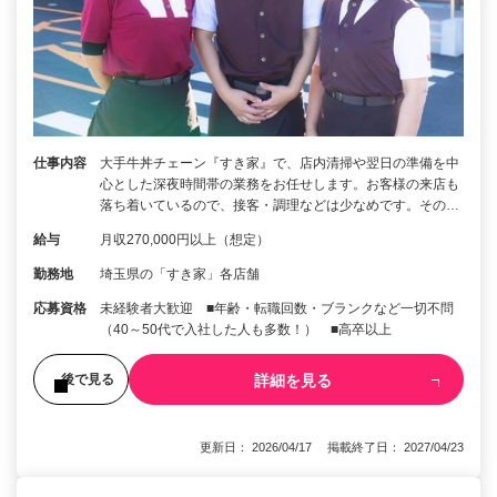
仕事内容
大手牛丼チェーン『すき家』で、店内清掃や翌日の準備を中
心とした深夜時間帯の業務をお任せします。お客様の来店も
落ち着いているので、接客・調理などは少なめです。その…
給与
月収270,000円以上（想定）
勤務地
埼玉県の「すき家」各店舗
応募資格
未経験者大歓迎 ■年齢・転職回数・ブランクなど一切不問
（40～50代で入社した人も多数！） ■高卒以上
詳細を見る
後で見る
更新日： 2026/04/17 掲載終了日： 2027/04/23