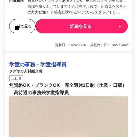
応募資格
無資格OK・ブランクある方もOK ★男性スタッフが元気に
職場を盛り上げています！☆現在非正規で、正職員をお考え
の方大歓迎！ ☆接客経験を活かしているスタッフもい…
詳細を見る
後で見る
更新日： 2026/06/26 掲載終了日： 2027/04/02
学童の事務・学童指導員
クズオカ人材紹介所
正社員
無資格OK・ブランクOK 完全週休2日制（土曜・日曜）
高待遇の事務兼学童指導員