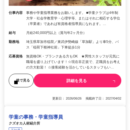
仕事内容
事務や学童指導業務をお願いします。 ■学童クラブは4年制
大学・社会学教育学・心理学等、またはそれに相応する学位
（卒業者）であれば有資格者指導員になれます。…
給与
月給240,000円以上（賞与年2ヶ月分）
勤務地
埼玉県草加市稲荷／東武伊勢崎線「草加駅」より車5分、バ
ス「稲荷下根神社前」下車徒歩1分
応募資格
無資格OK・ブランクある方もOK ★男性スタッフが元気に
職場を盛り上げています！☆現在非正規で、正職員をお考え
の方大歓迎！ ☆接客経験を活かしているスタッフもい…
詳細を見る
後で見る
更新日： 2026/06/26 掲載終了日： 2027/04/02
学童の事務・学童指導員
クズオカ人材紹介所
正社員