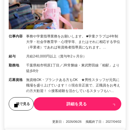
仕事内容
事務や学童指導業務をお願いします。 ■学童クラブは4年制
大学・社会学教育学・心理学等、またはそれに相応する学位
（卒業者）であれば有資格者指導員になれます。…
給与
月給240,000円以上（賞与年2ヶ月分）
勤務地
千葉県柏市明原1丁目／JR常磐線・東武野田線「柏駅」より
徒歩8分
応募資格
無資格OK・ブランクある方もOK ★男性スタッフが元気に
職場を盛り上げています！☆現在非正規で、正職員をお考え
の方大歓迎！ ☆接客経験を活かしているスタッフもい…
詳細を見る
後で見る
更新日： 2026/06/26 掲載終了日： 2027/04/02