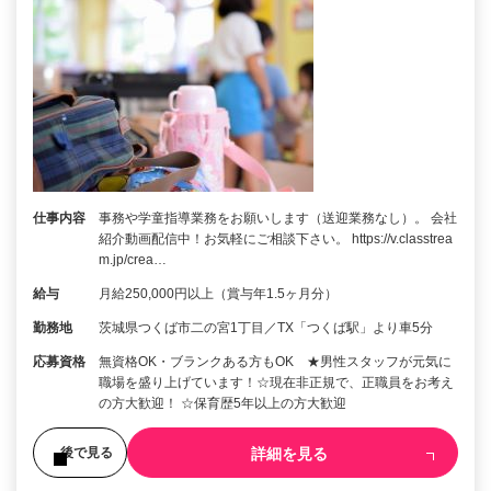
仕事内容
事務や学童指導業務をお願いします（送迎業務なし）。 会社
紹介動画配信中！お気軽にご相談下さい。 https://v.classtrea
m.jp/crea…
給与
月給250,000円以上（賞与年1.5ヶ月分）
勤務地
茨城県つくば市二の宮1丁目／TX「つくば駅」より車5分
応募資格
無資格OK・ブランクある方もOK ★男性スタッフが元気に
職場を盛り上げています！☆現在非正規で、正職員をお考え
の方大歓迎！ ☆保育歴5年以上の方大歓迎
詳細を見る
後で見る