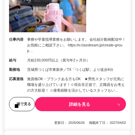
仕事内容
事務や学童指導業務をお願いします。 会社紹介動画配信中！
お気軽にご相談下さい。 https://v.classtream.jp/create-grou
p…
給与
月給230,000円以上（賞与年2ヶ月分）
勤務地
茨城県つくば市東新井／TX「つくば駅」より徒歩8分
応募資格
無資格OK・ブランクある方もOK ★男性スタッフが元気に
職場を盛り上げています！☆現在非正規で、正職員をお考え
の方大歓迎！ ☆接客経験を活かしているスタッフもい…
詳細を見る
後で見る
更新日： 2026/06/26 掲載終了日： 2027/04/02