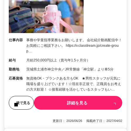
仕事内容
事務や学童指導業務をお願いします。 会社紹介動画配信中！
お気軽にご相談下さい。 https://v.classtream.jp/create-grou
p…
給与
月給250,000円以上（賞与年1.5ヶ月分）
勤務地
茨城県土浦市神立中央／JR常磐線「神立駅」より車5分
応募資格
無資格OK・ブランクある方もOK ★男性スタッフが元気に
職場を盛り上げています！☆現在非正規で、正職員をお考え
の方大歓迎！ ☆接客経験を活かしているスタッフもい…
詳細を見る
後で見る
更新日： 2026/06/26 掲載終了日： 2027/04/02