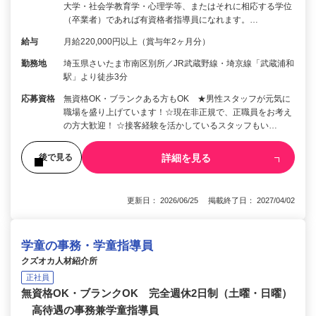
大学・社会学教育学・心理学等、またはそれに相応する学位
（卒業者）であれば有資格者指導員になれます。…
給与
月給220,000円以上（賞与年2ヶ月分）
勤務地
埼玉県さいたま市南区別所／JR武蔵野線・埼京線「武蔵浦和
駅」より徒歩3分
応募資格
無資格OK・ブランクある方もOK ★男性スタッフが元気に
職場を盛り上げています！☆現在非正規で、正職員をお考え
の方大歓迎！ ☆接客経験を活かしているスタッフもい…
詳細を見る
後で見る
更新日： 2026/06/25 掲載終了日： 2027/04/02
学童の事務・学童指導員
クズオカ人材紹介所
正社員
無資格OK・ブランクOK 完全週休2日制（土曜・日曜）
高待遇の事務兼学童指導員