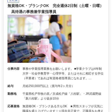
無資格OK・ブランクOK 完全週休2日制（土曜・日曜）
高待遇の事務兼学童指導員
仕事内容
事務や学童指導業務をお願いします。 ■学童クラブは4年制
大学・社会学教育学・心理学等、またはそれに相応する学位
（卒業者）であれば有資格者指導員になれます。…
給与
月給250,000円以上（賞与年2ヶ月分）
勤務地
千葉県松戸市牧の原／京成松戸線「八柱駅」・JR武蔵野線
「新八柱駅」より徒歩10分
応募資格
無資格OK・ブランクある方もOK ★男性スタッフが元気に
職場を盛り上げています！☆現在非正規で、正職員をお考え