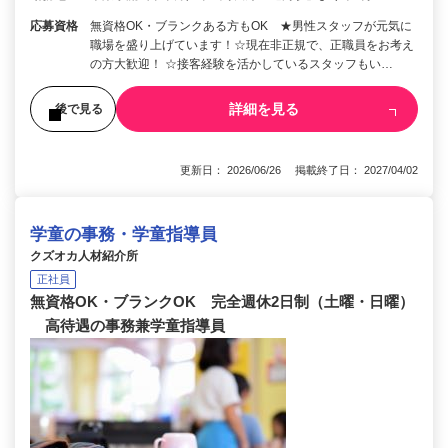
応募資格
無資格OK・ブランクある方もOK ★男性スタッフが元気に
職場を盛り上げています！☆現在非正規で、正職員をお考え
の方大歓迎！ ☆接客経験を活かしているスタッフもい…
詳細を見る
後で見る
更新日： 2026/06/26 掲載終了日： 2027/04/02
学童の事務・学童指導員
クズオカ人材紹介所
正社員
無資格OK・ブランクOK 完全週休2日制（土曜・日曜）
高待遇の事務兼学童指導員