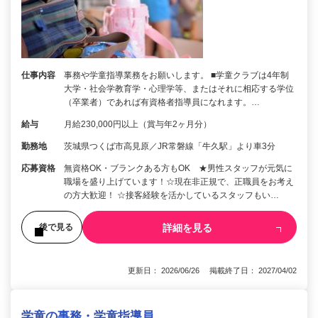
仕事内容
事務や学童指導業務をお願いします。 ■学童クラブは4年制
大学・社会学教育学・心理学等、またはそれに相応する学位
（卒業者）であれば有資格者指導員になれます。…
給与
月給230,000円以上（賞与年2ヶ月分）
勤務地
茨城県つくば市高見原／JR常磐線「牛久駅」より車3分
応募資格
無資格OK・ブランクある方もOK ★男性スタッフが元気に
職場を盛り上げています！☆現在非正規で、正職員をお考え
の方大歓迎！ ☆接客経験を活かしているスタッフもい…
詳細を見る
後で見る
更新日： 2026/06/26 掲載終了日： 2027/04/02
学童の事務・学童指導員