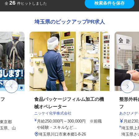
26
検索条件を保存
全
件ヒットしました
埼玉県のピックアップPR求人
ッフ
食品パッケージフィルム加工の機
整形外科
械オペレーター
フ
ニッケイ化学株式会社
あさひメデ
月給250,000円～300,000円 ※前職
月給23
東京都
や経験・スキルなど...
玉県、山
埼玉県上
埼玉県川口市東本郷1-8-26
埼玉県さ