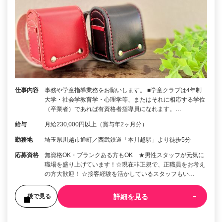
仕事内容
事務や学童指導業務をお願いします。 ■学童クラブは4年制
大学・社会学教育学・心理学等、またはそれに相応する学位
（卒業者）であれば有資格者指導員になれます。…
給与
月給230,000円以上（賞与年2ヶ月分）
勤務地
埼玉県川越市通町／西武鉄道「本川越駅」より徒歩5分
応募資格
無資格OK・ブランクある方もOK ★男性スタッフが元気に
職場を盛り上げています！☆現在非正規で、正職員をお考え
の方大歓迎！ ☆接客経験を活かしているスタッフもい…
詳細を見る
後で見る