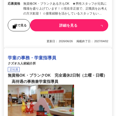
応募資格
無資格OK・ブランクある方もOK ★男性スタッフが元気に
職場を盛り上げています！☆現在非正規で、正職員をお考え
の方大歓迎！ ☆接客経験を活かしているスタッフもい…
詳細を見る
後で見る
更新日： 2026/06/26 掲載終了日： 2027/04/02
学童の事務・学童指導員
クズオカ人材紹介所
正社員
無資格OK・ブランクOK 完全週休2日制（土曜・日曜）
高待遇の事務兼学童指導員