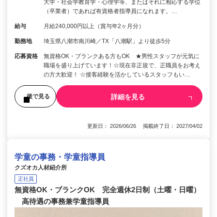
大学・社会学教育学・心理学等、またはそれに相応する学位
（卒業者）であれば有資格者指導員になれます。…
給与
月給240,000円以上（賞与年2ヶ月分）
勤務地
埼玉県八潮市南川崎／TX「八潮駅」より徒歩5分
応募資格
無資格OK・ブランクある方もOK ★男性スタッフが元気に
職場を盛り上げています！☆現在非正規で、正職員をお考え
の方大歓迎！ ☆接客経験を活かしているスタッフもい…
詳細を見る
後で見る
更新日： 2026/06/26 掲載終了日： 2027/04/02
学童の事務・学童指導員
クズオカ人材紹介所
正社員
無資格OK・ブランクOK 完全週休2日制（土曜・日曜）
高待遇の事務兼学童指導員