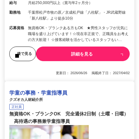
給与
月給250,000円以上（賞与年2ヶ月分）
勤務地
千葉県松戸市牧の原／京成松戸線「八柱駅」・JR武蔵野線
「新八柱駅」より徒歩10分
応募資格
無資格OK・ブランクある方もOK ★男性スタッフが元気に
職場を盛り上げています！☆現在非正規で、正職員をお考え
の方大歓迎！ ☆接客経験を活かしているスタッフもい…
詳細を見る
後で見る
更新日： 2026/06/26 掲載終了日： 2027/04/02
学童の事務・学童指導員
クズオカ人材紹介所
正社員
無資格OK・ブランクOK 完全週休2日制（土曜・日曜）
高待遇の事務兼学童指導員