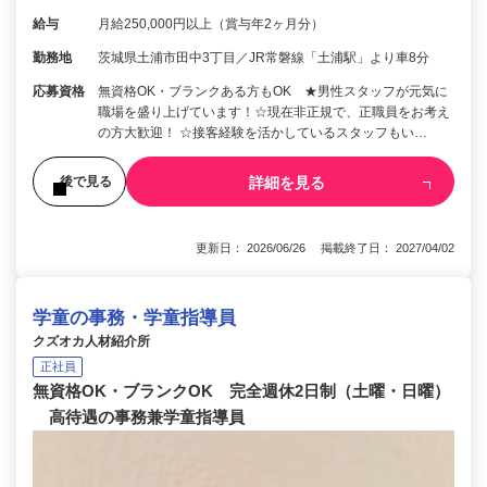
給与
月給250,000円以上（賞与年2ヶ月分）
勤務地
茨城県土浦市田中3丁目／JR常磐線「土浦駅」より車8分
応募資格
無資格OK・ブランクある方もOK ★男性スタッフが元気に
職場を盛り上げています！☆現在非正規で、正職員をお考え
の方大歓迎！ ☆接客経験を活かしているスタッフもい…
詳細を見る
後で見る
更新日： 2026/06/26 掲載終了日： 2027/04/02
学童の事務・学童指導員
クズオカ人材紹介所
正社員
無資格OK・ブランクOK 完全週休2日制（土曜・日曜）
高待遇の事務兼学童指導員