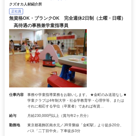
クズオカ人材紹介所
正社員
無資格OK・ブランクOK 完全週休2日制（土曜・日曜）
高待遇の事務兼学童指導員
仕事内容
事務や学童指導業務をお願いします。 ★金町のみ送迎なし ■
学童クラブは4年制大学・社会学教育学・心理学等、または
それに相応する学位（卒業者）であれば有資…
給与
月給230,000円以上（賞与年2ヶ月分）
勤務地
東京都葛飾区南水元／JR常磐線「金町駅」より徒歩20分、
バス「二丁目中央」下車徒歩3分