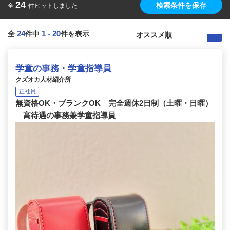
24
検索条件を保存
全
件ヒットしました
24
1
-
20
全
件中
件を表示
学童の事務・学童指導員
クズオカ人材紹介所
正社員
無資格OK・ブランクOK 完全週休2日制（土曜・日曜）
高待遇の事務兼学童指導員