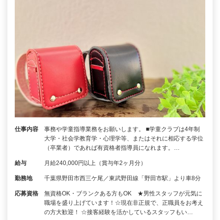
仕事内容
事務や学童指導業務をお願いします。 ■学童クラブは4年制
大学・社会学教育学・心理学等、またはそれに相応する学位
（卒業者）であれば有資格者指導員になれます。…
給与
月給240,000円以上（賞与年2ヶ月分）
勤務地
千葉県野田市西三ケ尾／東武野田線「野田市駅」より車8分
応募資格
無資格OK・ブランクある方もOK ★男性スタッフが元気に
職場を盛り上げています！☆現在非正規で、正職員をお考え
の方大歓迎！ ☆接客経験を活かしているスタッフもい…