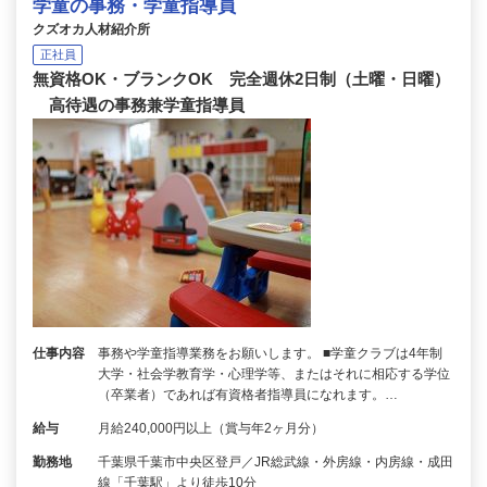
学童の事務・学童指導員
クズオカ人材紹介所
正社員
無資格OK・ブランクOK 完全週休2日制（土曜・日曜）
高待遇の事務兼学童指導員
仕事内容
事務や学童指導業務をお願いします。 ■学童クラブは4年制
大学・社会学教育学・心理学等、またはそれに相応する学位
（卒業者）であれば有資格者指導員になれます。…
給与
月給240,000円以上（賞与年2ヶ月分）
勤務地
千葉県千葉市中央区登戸／JR総武線・外房線・内房線・成田
線「千葉駅」より徒歩10分