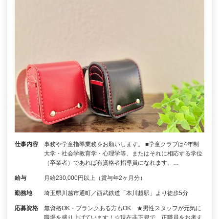
仕事内容
事務や学童指導業務をお願いします。 ■学童クラブは4年制
大学・社会学教育学・心理学等、またはそれに相応する学位
（卒業者）であれば有資格者指導員になれます。…
給与
月給230,000円以上（賞与年2ヶ月分）
勤務地
埼玉県川越市通町／西武鉄道「本川越駅」より徒歩5分
応募資格
無資格OK・ブランクある方もOK ★男性スタッフが元気に
職場を盛り上げています！☆現在非正規で、正職員をお考え