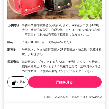
仕事内容
事務や学童指導業務をお願いします。 ■学童クラブは4年制
大学・社会学教育学・心理学等、またはそれに相応する学位
（卒業者）であれば有資格者指導員になれます。…
給与
月給220,000円以上（賞与年2ヶ月分）
勤務地
埼玉県さいたま市南区別所／JR武蔵野線・埼京線「武蔵浦和
駅」より徒歩3分
応募資格
無資格OK・ブランクある方もOK ★男性スタッフが元気に
職場を盛り上げています！☆現在非正規で、正職員をお考え
の方大歓迎！ ☆接客経験を活かしているスタッフもい…
詳細を見る
後で見る
更新日： 2026/06/25 掲載終了日： 2027/04/02