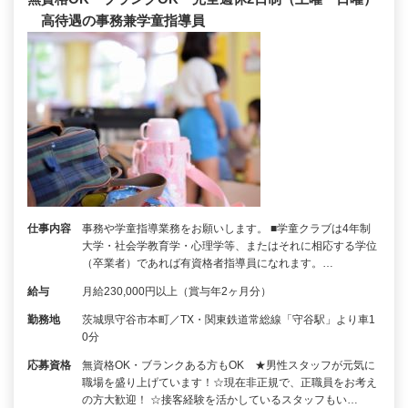
高待遇の事務兼学童指導員
仕事内容
事務や学童指導業務をお願いします。 ■学童クラブは4年制
大学・社会学教育学・心理学等、またはそれに相応する学位
（卒業者）であれば有資格者指導員になれます。…
給与
月給230,000円以上（賞与年2ヶ月分）
勤務地
茨城県守谷市本町／TX・関東鉄道常総線「守谷駅」より車1
0分
応募資格
無資格OK・ブランクある方もOK ★男性スタッフが元気に
職場を盛り上げています！☆現在非正規で、正職員をお考え
の方大歓迎！ ☆接客経験を活かしているスタッフもい…