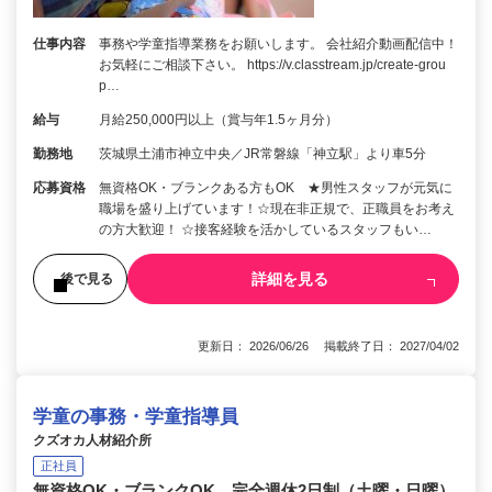
仕事内容
事務や学童指導業務をお願いします。 会社紹介動画配信中！
お気軽にご相談下さい。 https://v.classtream.jp/create-grou
p…
給与
月給250,000円以上（賞与年1.5ヶ月分）
勤務地
茨城県土浦市神立中央／JR常磐線「神立駅」より車5分
応募資格
無資格OK・ブランクある方もOK ★男性スタッフが元気に
職場を盛り上げています！☆現在非正規で、正職員をお考え
の方大歓迎！ ☆接客経験を活かしているスタッフもい…
詳細を見る
後で見る
更新日： 2026/06/26 掲載終了日： 2027/04/02
学童の事務・学童指導員
クズオカ人材紹介所
正社員
無資格OK・ブランクOK 完全週休2日制（土曜・日曜）