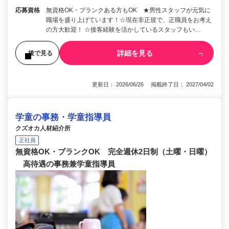
応募資格
無資格OK・ブランクある方もOK ★男性スタッフが元気に
職場を盛り上げています！☆現在非正規で、正職員をお考え
の方大歓迎！ ☆接客経験を活かしているスタッフもい…
詳細を見る
後で見る
更新日： 2026/06/26 掲載終了日： 2027/04/02
学童の事務・学童指導員
クズオカ人材紹介所
正社員
無資格OK・ブランクOK 完全週休2日制（土曜・日曜）
高待遇の事務兼学童指導員