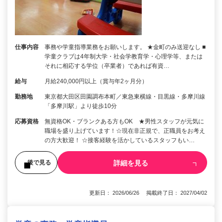
仕事内容
事務や学童指導業務をお願いします。 ★金町のみ送迎なし ■
学童クラブは4年制大学・社会学教育学・心理学等、または
それに相応する学位（卒業者）であれば有資…
給与
月給240,000円以上（賞与年2ヶ月分）
勤務地
東京都大田区田園調布本町／東急東横線・目黒線・多摩川線
「多摩川駅」より徒歩10分
応募資格
無資格OK・ブランクある方もOK ★男性スタッフが元気に
職場を盛り上げています！☆現在非正規で、正職員をお考え
の方大歓迎！ ☆接客経験を活かしているスタッフもい…
詳細を見る
後で見る
更新日： 2026/06/26 掲載終了日： 2027/04/02