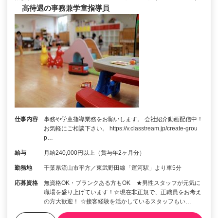
高待遇の事務兼学童指導員
仕事内容
事務や学童指導業務をお願いします。 会社紹介動画配信中！
お気軽にご相談下さい。 https://v.classtream.jp/create-grou
p…
給与
月給240,000円以上（賞与年2ヶ月分）
勤務地
千葉県流山市平方／東武野田線「運河駅」より車5分
応募資格
無資格OK・ブランクある方もOK ★男性スタッフが元気に
職場を盛り上げています！☆現在非正規で、正職員をお考え
の方大歓迎！ ☆接客経験を活かしているスタッフもい…