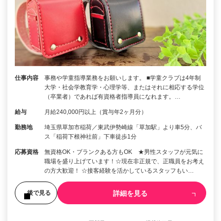
仕事内容
事務や学童指導業務をお願いします。 ■学童クラブは4年制
大学・社会学教育学・心理学等、またはそれに相応する学位
（卒業者）であれば有資格者指導員になれます。…
給与
月給240,000円以上（賞与年2ヶ月分）
勤務地
埼玉県草加市稲荷／東武伊勢崎線「草加駅」より車5分、バ
ス「稲荷下根神社前」下車徒歩1分
応募資格
無資格OK・ブランクある方もOK ★男性スタッフが元気に
職場を盛り上げています！☆現在非正規で、正職員をお考え
の方大歓迎！ ☆接客経験を活かしているスタッフもい…
詳細を見る
後で見る