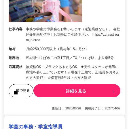
仕事内容
事務や学童指導業務をお願いします（送迎業務なし）。 会社
紹介動画配信中！お気軽にご相談下さい。 https://v.classtrea
m.jp/crea…
給与
月給250,000円以上（賞与年1.5ヶ月分）
勤務地
茨城県つくば市二の宮1丁目／TX「つくば駅」より車5分
応募資格
無資格OK・ブランクある方もOK ★男性スタッフが元気に
職場を盛り上げています！☆現在非正規で、正職員をお考え
の方大歓迎！ ☆保育歴5年以上の方大歓迎
詳細を見る
後で見る
更新日： 2026/06/26 掲載終了日： 2027/04/02
学童の事務・学童指導員