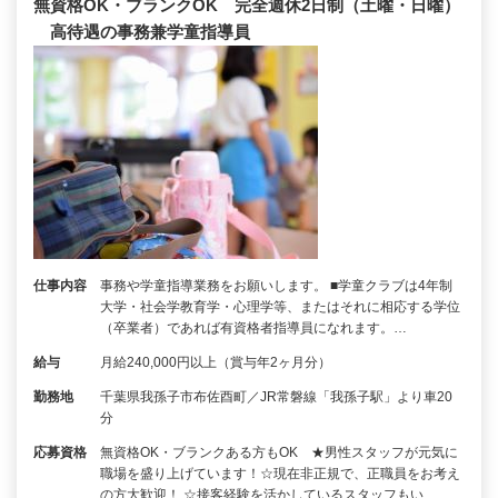
無資格OK・ブランクOK 完全週休2日制（土曜・日曜）
高待遇の事務兼学童指導員
仕事内容
事務や学童指導業務をお願いします。 ■学童クラブは4年制
大学・社会学教育学・心理学等、またはそれに相応する学位
（卒業者）であれば有資格者指導員になれます。…
給与
月給240,000円以上（賞与年2ヶ月分）
勤務地
千葉県我孫子市布佐酉町／JR常磐線「我孫子駅」より車20
分
応募資格
無資格OK・ブランクある方もOK ★男性スタッフが元気に
職場を盛り上げています！☆現在非正規で、正職員をお考え
の方大歓迎！ ☆接客経験を活かしているスタッフもい…