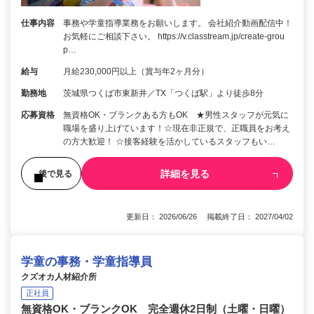
仕事内容
事務や学童指導業務をお願いします。 会社紹介動画配信中！
お気軽にご相談下さい。 https://v.classtream.jp/create-grou
p…
給与
月給230,000円以上（賞与年2ヶ月分）
勤務地
茨城県つくば市東新井／TX「つくば駅」より徒歩8分
応募資格
無資格OK・ブランクある方もOK ★男性スタッフが元気に
職場を盛り上げています！☆現在非正規で、正職員をお考え
の方大歓迎！ ☆接客経験を活かしているスタッフもい…
詳細を見る
後で見る
更新日： 2026/06/26 掲載終了日： 2027/04/02
学童の事務・学童指導員
クズオカ人材紹介所
正社員
無資格OK・ブランクOK 完全週休2日制（土曜・日曜）