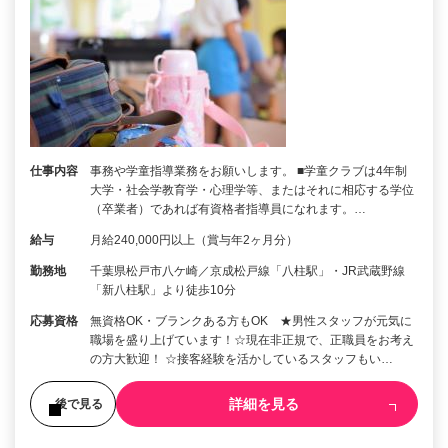
仕事内容
事務や学童指導業務をお願いします。 ■学童クラブは4年制
大学・社会学教育学・心理学等、またはそれに相応する学位
（卒業者）であれば有資格者指導員になれます。…
給与
月給240,000円以上（賞与年2ヶ月分）
勤務地
千葉県松戸市八ケ崎／京成松戸線「八柱駅」・JR武蔵野線
「新八柱駅」より徒歩10分
応募資格
無資格OK・ブランクある方もOK ★男性スタッフが元気に
職場を盛り上げています！☆現在非正規で、正職員をお考え
の方大歓迎！ ☆接客経験を活かしているスタッフもい…
詳細を見る
後で見る