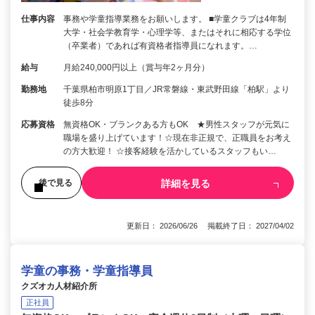
仕事内容
事務や学童指導業務をお願いします。 ■学童クラブは4年制
大学・社会学教育学・心理学等、またはそれに相応する学位
（卒業者）であれば有資格者指導員になれます。…
給与
月給240,000円以上（賞与年2ヶ月分）
勤務地
千葉県柏市明原1丁目／JR常磐線・東武野田線「柏駅」より
徒歩8分
応募資格
無資格OK・ブランクある方もOK ★男性スタッフが元気に
職場を盛り上げています！☆現在非正規で、正職員をお考え
の方大歓迎！ ☆接客経験を活かしているスタッフもい…
詳細を見る
後で見る
更新日： 2026/06/26 掲載終了日： 2027/04/02
学童の事務・学童指導員
クズオカ人材紹介所
正社員