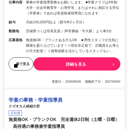
仕事内容
事務や学童指導業務をお願いします。 ■学童クラブは4年制
大学・社会学教育学・心理学等、またはそれに相応する学位
（卒業者）であれば有資格者指導員になれます。…
給与
月給230,000円以上（賞与年2ヶ月分）
勤務地
茨城県つくば市高見原／JR常磐線「牛久駅」より車3分
応募資格
無資格OK・ブランクある方もOK ★男性スタッフが元気に
職場を盛り上げています！☆現在非正規で、正職員をお考え
の方大歓迎！ ☆接客経験を活かしているスタッフもい…
詳細を見る
後で見る
更新日： 2026/06/26 掲載終了日： 2027/04/02
学童の事務・学童指導員
クズオカ人材紹介所
正社員
無資格OK・ブランクOK 完全週休2日制（土曜・日曜）
高待遇の事務兼学童指導員