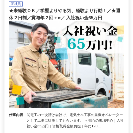
正社員
★未経験ＯＫ／学歴よりやる気、経験より行動！／★週
休２日制／賞与年２回＋α／ 入社祝い金65万円
仕事内容
関電工の一次請け会社で、電気土木工事の重機オペレーター
として工事に従事してもらいます。 ＜都心の現場中心｜入社
祝い金65万円｜資格取得全額負担｜年に120…