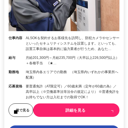
仕事内容
ALSOKを契約するお客様先を訪問し、防犯カメラやセンサー
といったセキュリティシステムを設置します。といっても、
設置工事自体は基本的に協力業者が行うため、あなた…
給与
月給201,300円～月給235,700円（大卒以上226,500円以上）
＋各種手当 《★…
勤務地
埼玉県内各エリアでの勤務 （埼玉県内いずれかの事業所へ
配属）
応募資格
要普通免許（AT限定可）／60歳未満（定年が60歳の為）／
高卒以上（※労働基準法等法令の規定により） ※普通免許を
お持ちでない方は入社までの取得でOK！
詳細を見る
後で見る