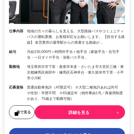
仕事内容
地域の方々の暮らしを支える、大型路線バスやコミュニティ
バスの運転業務、お客様対応をお願いします。 【担当する路
線】 各営業所の最寄駅からの発着する路線が…
給与
月給230,000円＋時間外手当＋他手当（家族手当・住宅手
当・一日ダイヤ手当・深夜バス手当…
勤務地
埼玉県所沢市下富・新座市本多・さいたま市大宮区三橋・東
京都練馬区南田中・練馬区石神井台・東久留米市下里・小平
市小川町
応募資格
普通自動車免許（AT限定可） ※大型二種免許あれば尚可
※性別・学歴不問 ※65歳定年（例外事由1号／再雇用制度
があり、75歳まで勤務可能）
詳細を見る
後で見る