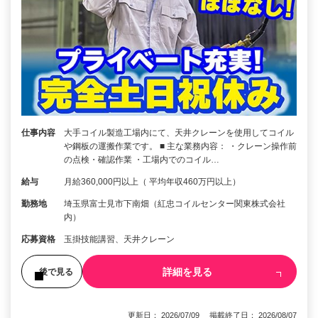
仕事内容
大手コイル製造工場内にて、天井クレーンを使用してコイル
や鋼板の運搬作業です。 ■ 主な業務内容： ・クレーン操作前
の点検・確認作業 ・工場内でのコイル…
給与
月給360,000円以上（ 平均年収460万円以上）
勤務地
埼玉県富士見市下南畑（紅忠コイルセンター関東株式会社
内）
応募資格
玉掛技能講習、天井クレーン
詳細を見る
後で見る
更新日： 2026/07/09 掲載終了日： 2026/08/07