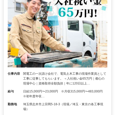
仕事内容
関電工の一次請け会社で、電気土木工事の現場作業員として
工事に従事してもらいます。 ＜入社祝い金65万円｜都心の
現場中心｜資格取得全額負担｜年に120日以上…
給与
日給15,000円〜23,000円 ※月収315,000円〜483,000円
※初年度年収…
勤務地
埼玉県志木市上宗岡5-18-3（現場／埼玉・東京の各工事現
場）