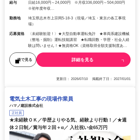
給与
日給16,000円～24,000円 ※月収336,000円～504,000円
※初年度年収…
勤務地
埼玉県志木市上宗岡5-18-3（現場／埼玉・東京の各工事現
場）
応募資格
〈未経験歓迎！〉★大型自動車運転免許 ★車両系建設機械
（整地・掘削）運転技能講習 ★転職回数・学歴・社会人経
験は問いません！★無資格OK（資格取得全額支援制度あ…
詳細を見る
後で見る
更新日： 2026/07/10 掲載終了日： 2027/01/01
電気土木工事の現場作業員
ハマノ建設株式会社
正社員
★未経験ＯＫ／学歴よりやる気、経験より行動！／★週
休２日制／賞与年２回＋α／ 入社祝い金65万円