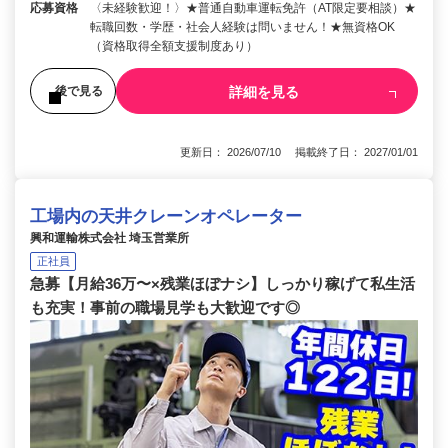
応募資格
〈未経験歓迎！〉★普通自動車運転免許（AT限定要相談）★
転職回数・学歴・社会人経験は問いません！★無資格OK
（資格取得全額支援制度あり）
詳細を見る
後で見る
更新日： 2026/07/10 掲載終了日： 2027/01/01
工場内の天井クレーンオペレーター
興和運輸株式会社 埼玉営業所
正社員
急募【月給36万〜×残業ほぼナシ】しっかり稼げて私生活
も充実！事前の職場見学も大歓迎です◎