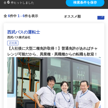
6
検索条件を保存
全
件ヒットしました
6
1
-
6
全
件中
件を表示
西武バスの運転士
西武バス株式会社
正社員
【入社後に大型二種免許取得！】普通免許があればチャ
レンジ可能だから、異業種・異職種からの転職も歓迎！