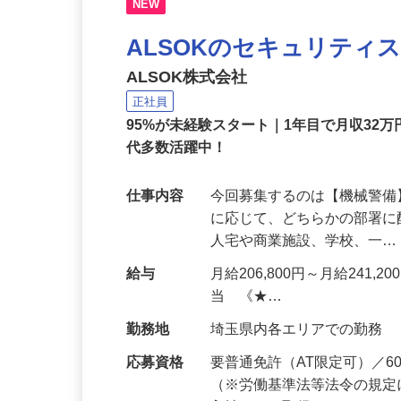
NEW
ALSOKのセキュリティ
ALSOK株式会社
正社員
95%が未経験スタート｜1年目で月収32万
代多数活躍中！
仕事内容
今回募集するのは【機械警
に応じて、どちらかの部署に
人宅や商業施設、学校、一
給与
月給206,800円～月給241,
当 《★…
勤務地
埼玉県内各エリアでの勤務
応募資格
要普通免許（AT限定可）／