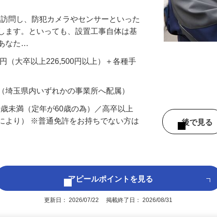
万円以上も！｜賞与平均137万円｜20代3
先を訪問し、防犯カメラやセンサーといった
置します。といっても、設置工事自体は基
、あなた…
700円（大卒以上226,500円以上）＋各種手
 （埼玉県内いずれかの事業所へ配属）
60歳未満（定年が60歳の為）／高卒以上
により） ※普通免許をお持ちでない方は
後で見
アピールポイントを見る