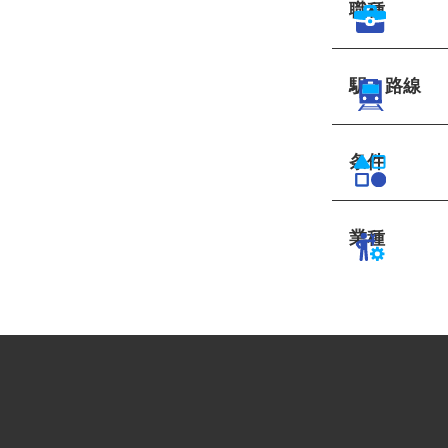
職種
駅・路線
条件
業種