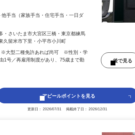
します。 【担当する路線】 各営業所の最
…
手当＋他手当（家族手当・住宅手当・一日ダ
本多・さいたま市大宮区三橋・東京都練馬
・東久留米市下里・小平市小川町
） ※大型二種免許あれば尚可 ※性別・学
事由1号／再雇用制度があり、75歳まで勤
後で見
アピールポイントを見る
更新日： 2026/07/31 掲載終了日： 2026/12/31