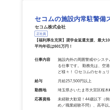
セコムの施設内常駐警備
セコム株式会社
正社員
【福利厚生充実】奨学金返還支援、最大1
平均年収は601万円！
仕事内容
施設内外の周囲警戒やシス
る仕事です。 勤務先は、空
ど様々！ ◎セコムのセキュ
給与
月給257,500円以上
勤務地
埼玉県さいたま市大宮区桜