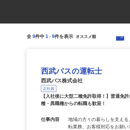
全
9
件中
1
-
9
件を表示
西武バスの運転士
西武バス株式会社
正社員
【入社後に大型二種免許取得！】普通免
種・異職種からの転職も歓迎！
仕事内容
地域の方々の暮らしを支え