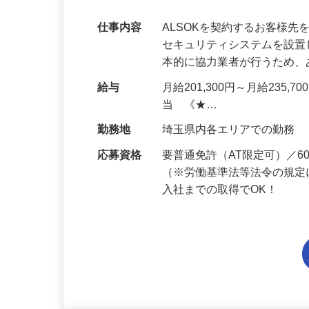
未経験OK・知識ゼロOK｜1年目で月収28
0代多数活躍中！
仕事内容
ALSOKを契約するお客様
セキュリティシステムを設
本的に協力業者が行うため
給与
月給201,300円～月給235,
当 《★…
勤務地
埼玉県内各エリアでの勤務
応募資格
要普通免許（AT限定可）／
（※労働基準法等法令の規定
入社までの取得でOK！