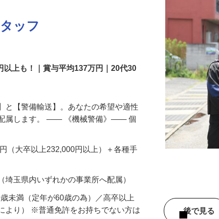
スタッフ
円以上も！｜賞与平均137万円｜20代30
備】と【警備輸送】。あなたの希望や適性
配属します。 ―― 《機械警備》―― 個
…
200円（大卒以上232,000円以上）＋各種手
 （埼玉県内いずれかの事業所へ配属）
60歳未満（定年が60歳の為）／高卒以上