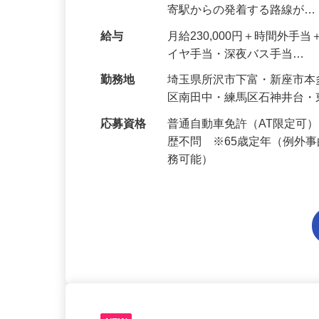
転業務、お客様対応をお願い
寄駅からの発着する路線が
給与
月給230,000円＋時間外
イヤ手当・深夜バス手当…
勤務地
埼玉県所沢市下富・新座市
区南田中・練馬区石神井台
応募資格
普通自動車免許（AT限定可
歴不問 ※65歳定年（例外
務可能）