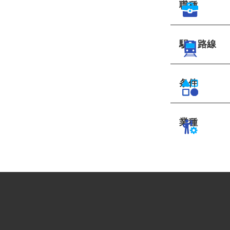
職種
駅・路線
条件
業種