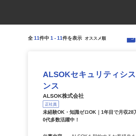
全
11
件中
1
-
11
件を表示
ALSOKセキュリティシ
ンス
ALSOK株式会社
正社員
未経験OK・知識ゼロOK｜1年目で月収28
0代多数活躍中！