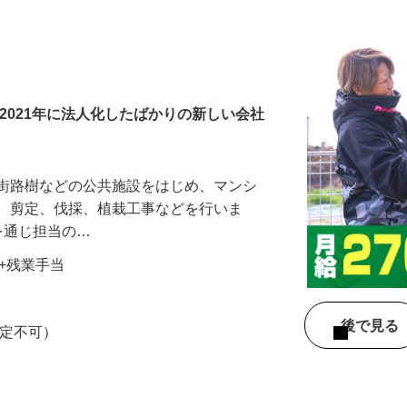
2021年に法人化したばかりの新しい会社
や街路樹などの公共施設をはじめ、マンシ
草、剪定、伐採、植栽工事などを行いま
を通じ担当の…
手当+残業手当
後で見
限定不可）