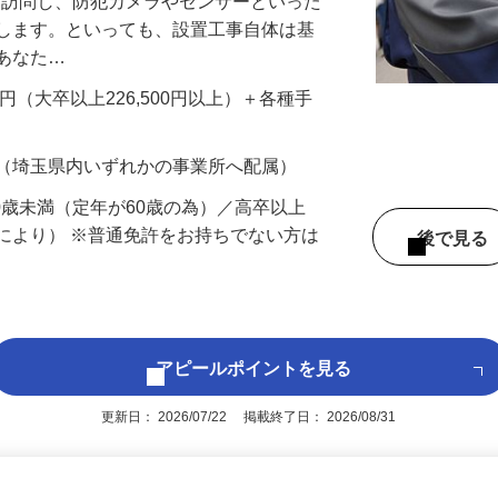
先を訪問し、防犯カメラやセンサーといった
置します。といっても、設置工事自体は基
、あなた…
700円（大卒以上226,500円以上）＋各種手
 （埼玉県内いずれかの事業所へ配属）
60歳未満（定年が60歳の為）／高卒以上
により） ※普通免許をお持ちでない方は
後で見
アピールポイントを見る
更新日： 2026/07/22 掲載終了日： 2026/08/31