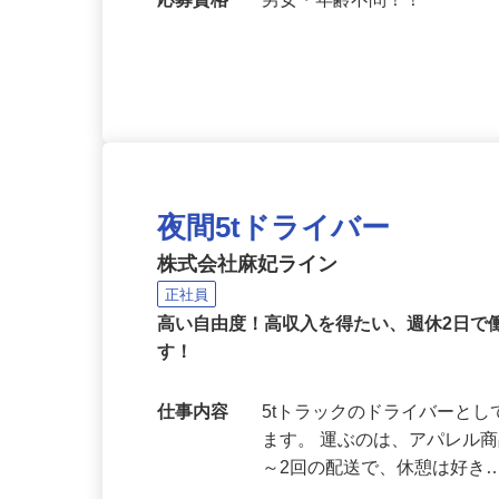
勤務地
（車庫）埼玉県さいたま市岩槻
応募資格
男女・年齢不問！！
夜間5tドライバー
株式会社麻妃ライン
正社員
高い自由度！高収入を得たい、週休2日
す！
仕事内容
5tトラックのドライバーと
ます。 運ぶのは、アパレル