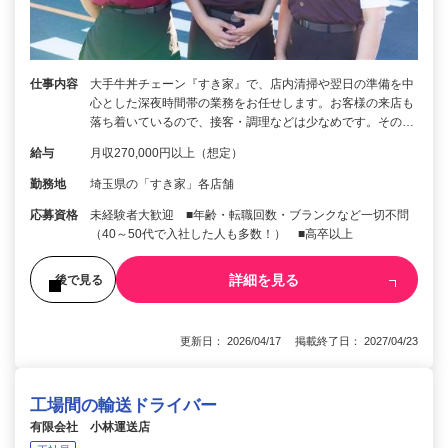
仕事内容
大手牛丼チェーン『すき家』で、店内清掃や翌日の準備を中
心とした深夜時間帯の業務をお任せします。お客様の来店も
落ち着いているので、接客・調理などは少なめです。その…
給与
月収270,000円以上（想定）
勤務地
埼玉県の「すき家」各店舗
応募資格
未経験者大歓迎 ■年齢・転職回数・ブランクなど一切不問
（40～50代で入社した人も多数！） ■高卒以上
詳細を見る
後で見る
更新日： 2026/04/17 掲載終了日： 2027/04/23
工場間の輸送ドライバー
有限会社 小林運送店