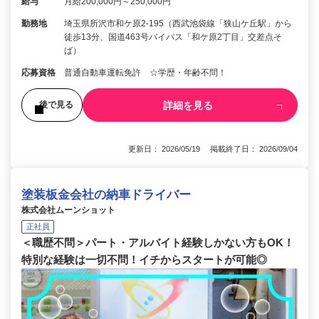
給与
月給200,000円～250,000円
勤務地
埼玉県所沢市和ケ原2‐195（西武池袋線「狭山ケ丘駅」から
徒歩13分、国道463号バイパス「和ケ原2丁目」交差点そ
ば）
応募資格
普通自動車運転免許 ☆学歴・年齢不問！
詳細を見る
後で見る
更新日： 2026/05/19 掲載終了日： 2026/09/04
塗装板金会社の納車ドライバー
株式会社ムーンショット
正社員
＜職歴不問＞パート・アルバイト経験しかない方もOK！
特別な経験は一切不問！イチからスタートが可能◎