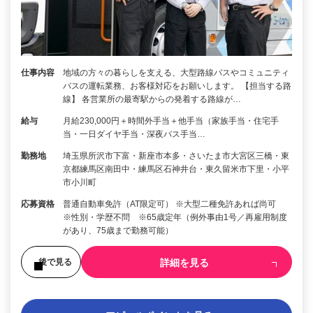
仕事内容
地域の方々の暮らしを支える、大型路線バスやコミュニティ
バスの運転業務、お客様対応をお願いします。 【担当する路
線】 各営業所の最寄駅からの発着する路線が…
給与
月給230,000円＋時間外手当＋他手当（家族手当・住宅手
当・一日ダイヤ手当・深夜バス手当…
勤務地
埼玉県所沢市下富・新座市本多・さいたま市大宮区三橋・東
京都練馬区南田中・練馬区石神井台・東久留米市下里・小平
市小川町
応募資格
普通自動車免許（AT限定可） ※大型二種免許あれば尚可
※性別・学歴不問 ※65歳定年（例外事由1号／再雇用制度
があり、75歳まで勤務可能）
詳細を見る
後で見る