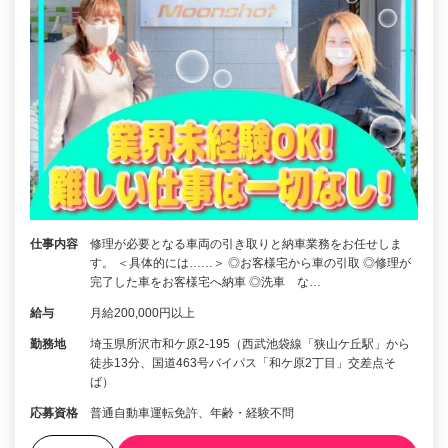
仕事内容
修理が必要となる車両の引き取りと納車業務をお任せしま
す。 ＜具体的には……＞ ◎お客様宅から車の引取 ◎修理が
完了した車をお客様宅へ納車 ◎洗車 な…
給与
月給200,000円以上
勤務地
埼玉県所沢市和ケ原2‐195（西武池袋線「狭山ケ丘駅」から
徒歩13分、国道463号バイパス「和ケ原2丁目」交差点そ
ば）
応募資格
普通自動車運転免許、年齢・経験不問