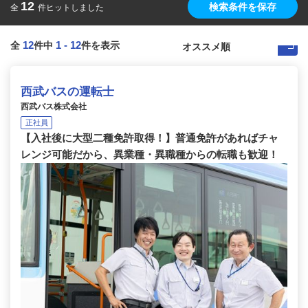
12
検索条件を保存
全
件ヒットしました
12
1
-
12
全
件中
件を表示
西武バスの運転士
西武バス株式会社
正社員
【入社後に大型二種免許取得！】普通免許があればチャ
レンジ可能だから、異業種・異職種からの転職も歓迎！