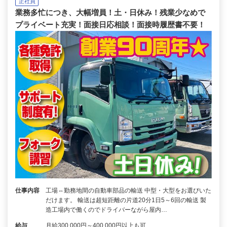
正社員
業務多忙につき、大幅増員！土・日休み！残業少なめで
プライベート充実！面接日応相談！面接時履歴書不要！
仕事内容
工場⇔勤務地間の自動車部品の輸送 中型・大型をお選びいた
だけます。 輸送は超短距離の片道20分1日5～6回の輸送 製
造工場内で働くのでドライバーながら屋内…
給与
月給300,000円～400,000円以上も可