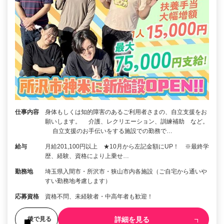
仕事内容
身体もしくは知的障害のあるご利用者さまの、自立支援をお
願いします。 介護、レクリエーション、訓練補助 など。
自立支援のお手伝いをする施設での勤務で…
給与
月給201,100円以上 ★10月から左記金額にUP！ ※最終学
歴、経験、資格により上乗せ…
勤務地
埼玉県入間市・所沢市・狭山市内各施設（ご自宅から通いや
すい勤務地考慮します）
応募資格
資格不問、未経験者・中高年者も歓迎！
詳細を見る
後で見る