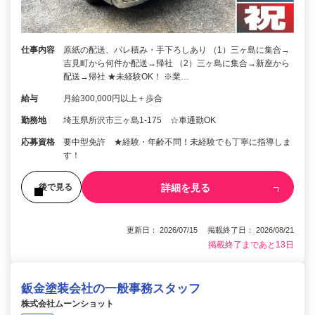
仕事内容
原紙の配送、パレ積み・手下ろしあり （1）三ヶ島に集合→
吉見町から何件か配送→帰社 （2）三ヶ島に集合→新座から
配送→帰社 ★未経験OK！ ※業…
給与
月給300,000円以上＋歩合
勤務地
埼玉県所沢市三ヶ島1-175 ☆車通勤OK
応募資格
要中型免許 ★経験・年齢不問！未経験でも丁寧に指導しま
す！
詳細を見る
後で見る
更新日： 2026/07/15 掲載終了日： 2026/08/21
掲載終了まであと13日
鈑金塗装会社の一般事務スタッフ
株式会社ムーンショット