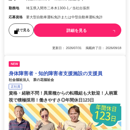
勤務地
埼玉県入間市二本木1300‐1／当社出張所
応募資格
要大型自動車運転免許または中型自動車運転免許
詳細を見る
後で見る
更新日： 2026/07/31 掲載終了日： 2026/09/18
NEW
身体障害者・知的障害者支援施設の支援員
社会福祉法人 茶の花福祉会
正社員
資格・経験不問！異業種からの転職組も大歓迎！人柄重
視で積極採用！働きやすさ◎年間休日123日