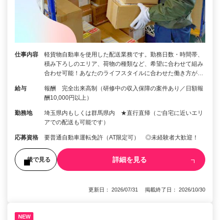
仕事内容
軽貨物自動車を使用した配送業務です。勤務日数・時間帯、
積み下ろしのエリア、荷物の種類など、希望に合わせて組み
合わせ可能！あなたのライフスタイルに合わせた働き方が…
給与
報酬 完全出来高制（研修中の収入保障の案件あり／日額報
酬10,000円以上）
勤務地
埼玉県内もしくは群馬県内 ★直行直帰（ご自宅に近いエリ
アでの配送も可能です）
応募資格
要普通自動車運転免許（AT限定可） ◎未経験者大歓迎！
詳細を見る
後で見る
更新日： 2026/07/31 掲載終了日： 2026/10/30
NEW