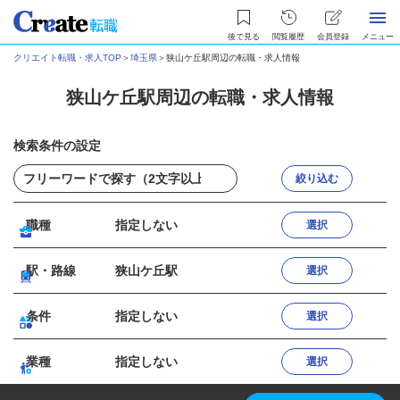
後で見る
閲覧履歴
会員登録
メニュー
クリエイト転職・求人TOP
＞
埼玉県
＞
狭山ケ丘駅周辺の転職・求人情報
狭山ケ丘駅周辺の転職・求人情報
検索条件の設定
絞り込む
職種
指定しない
選択
駅・路線
狭山ケ丘駅
選択
条件
指定しない
選択
業種
指定しない
選択