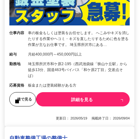
仕事内容
車の板金もしくは塗装をお任せします。 へこみやキズを消し
たりする作業やヘコミ・キズを直したりするために色を塗る
作業が主なお仕事です。 埼玉県所沢市にある…
給与
月給400,000円～450,000円以上
勤務地
埼玉県所沢市和ケ原2‐195（西武池袋線「狭山ケ丘駅」から
徒歩13分、国道463号バイパス「和ケ原2丁目」交差点そ
ば）
応募資格
板金または塗装経験がある方
詳細を見る
後で見る
更新日： 2026/05/19 掲載終了日： 2026/09/04
自動車整備工場の整備士