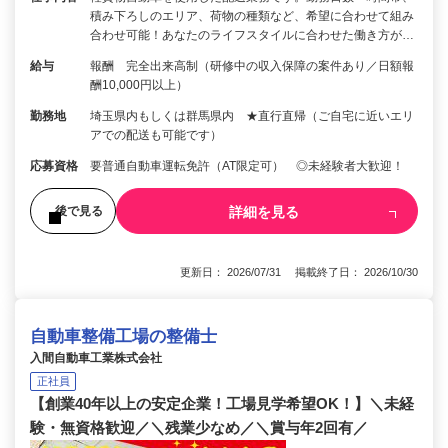
積み下ろしのエリア、荷物の種類など、希望に合わせて組み
合わせ可能！あなたのライフスタイルに合わせた働き方が…
給与
報酬 完全出来高制（研修中の収入保障の案件あり／日額報
酬10,000円以上）
勤務地
埼玉県内もしくは群馬県内 ★直行直帰（ご自宅に近いエリ
アでの配送も可能です）
応募資格
要普通自動車運転免許（AT限定可） ◎未経験者大歓迎！
詳細を見る
後で見る
更新日： 2026/07/31 掲載終了日： 2026/10/30
自動車整備工場の整備士
入間自動車工業株式会社
正社員
【創業40年以上の安定企業！工場見学希望OK！】＼未経
験・無資格歓迎／＼残業少なめ／＼賞与年2回有／