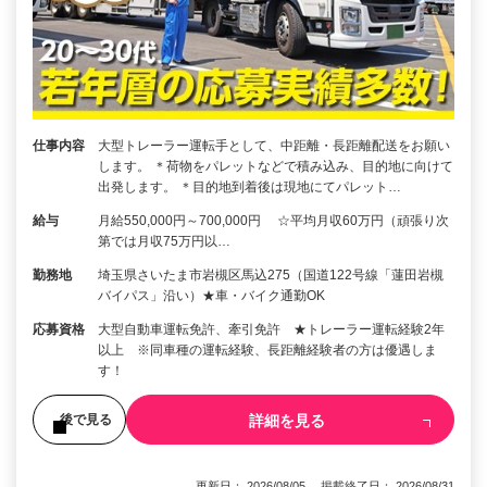
仕事内容
大型トレーラー運転手として、中距離・長距離配送をお願い
します。 ＊荷物をパレットなどで積み込み、目的地に向けて
出発します。 ＊目的地到着後は現地にてパレット…
給与
月給550,000円～700,000円 ☆平均月収60万円（頑張り次
第では月収75万円以…
勤務地
埼玉県さいたま市岩槻区馬込275（国道122号線「蓮田岩槻
バイパス」沿い）★車・バイク通勤OK
応募資格
大型自動車運転免許、牽引免許 ★トレーラー運転経験2年
以上 ※同車種の運転経験、長距離経験者の方は優遇しま
す！
詳細を見る
後で見る
更新日： 2026/08/05 掲載終了日： 2026/08/31