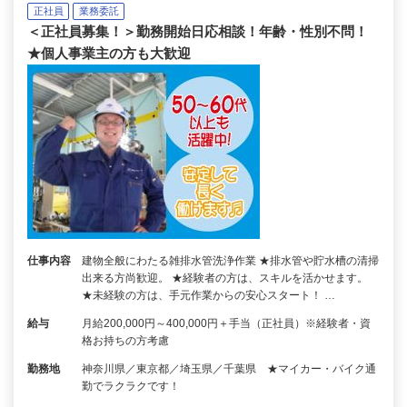
正社員
業務委託
＜正社員募集！＞勤務開始日応相談！年齢・性別不問！
★個人事業主の方も大歓迎
仕事内容
建物全般にわたる雑排水管洗浄作業 ★排水管や貯水槽の清掃
出来る方尚歓迎。 ★経験者の方は、スキルを活かせます。
★未経験の方は、手元作業からの安心スタート！ …
給与
月給200,000円～400,000円＋手当（正社員）※経験者・資
格お持ちの方考慮
勤務地
神奈川県／東京都／埼玉県／千葉県 ★マイカー・バイク通
勤でラクラクです！