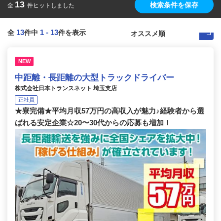
13
検索条件を保存
全
件ヒットしました
13
1
-
13
全
件中
件を表示
NEW
中距離・長距離の大型トラックドライバー
株式会社日本トランスネット 埼玉支店
正社員
★寮完備★平均月収57万円の高収入が魅力♪経験者から選
ばれる安定企業☆20〜30代からの応募も増加！