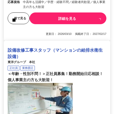
応募資格
中高年も活躍中／学歴・経験不問／経験者尚歓迎／個人事業
主の方も大歓迎
詳細を見る
後で見る
更新日： 2026/03/10 掲載終了日： 2027/02/17
設備改修工事スタッフ（マンションの給排水衛生
設備）
東洋グループ 本社
正社員
業務委託
＜年齢・性別不問！＞正社員募集！勤務開始日応相談！
個人事業主の方も大歓迎！