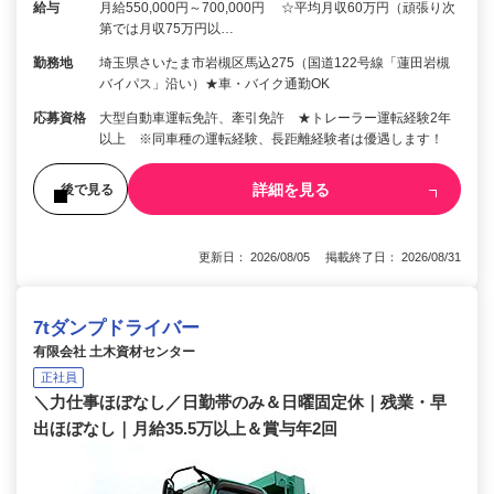
給与
月給550,000円～700,000円 ☆平均月収60万円（頑張り次
第では月収75万円以…
勤務地
埼玉県さいたま市岩槻区馬込275（国道122号線「蓮田岩槻
バイパス」沿い）★車・バイク通勤OK
応募資格
大型自動車運転免許、牽引免許 ★トレーラー運転経験2年
以上 ※同車種の運転経験、長距離経験者は優遇します！
詳細を見る
後で見る
更新日： 2026/08/05 掲載終了日： 2026/08/31
7tダンプドライバー
有限会社 土木資材センター
正社員
＼力仕事ほぼなし／日勤帯のみ＆日曜固定休｜残業・早
出ほぼなし｜月給35.5万以上＆賞与年2回