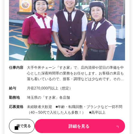
仕事内容
大手牛丼チェーン『すき家』で、店内清掃や翌日の準備を中
心とした深夜時間帯の業務をお任せします。お客様の来店も
落ち着いているので、接客・調理などは少なめです。その…
給与
月収270,000円以上（想定）
勤務地
埼玉県の「すき家」各店舗
応募資格
未経験者大歓迎 ■年齢・転職回数・ブランクなど一切不問
（40～50代で入社した人も多数！） ■高卒以上
詳細を見る
後で見る