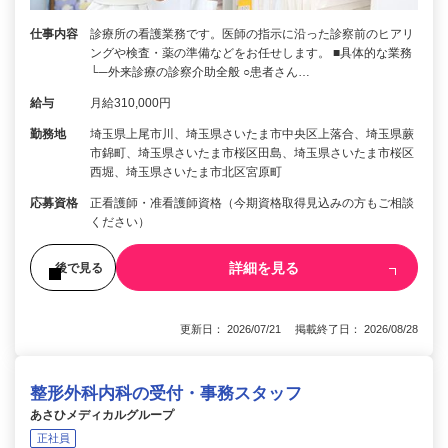
仕事内容
診療所の看護業務です。医師の指示に沿った診察前のヒアリ
ングや検査・薬の準備などをお任せします。 ■具体的な業務
└─外来診療の診察介助全般 ○患者さん…
給与
月給310,000円
勤務地
埼玉県上尾市川、埼玉県さいたま市中央区上落合、埼玉県蕨
市錦町、埼玉県さいたま市桜区田島、埼玉県さいたま市桜区
西堀、埼玉県さいたま市北区宮原町
応募資格
正看護師・准看護師資格（今期資格取得見込みの方もご相談
ください）
詳細を見る
後で見る
更新日： 2026/07/21 掲載終了日： 2026/08/28
整形外科内科の受付・事務スタッフ
あさひメディカルグループ
正社員