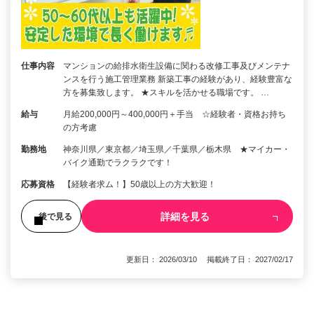
仕事内容
マンションの給排水衛生設備に関わる改修工事及びメンテナ
ンスを行う施工管理業務 新築工事の経験があり、経験豊富な
方を募集致します。 ★スキルを活かせる職場です。 …
給与
月給200,000円～400,000円＋手当 ☆経験者・資格お持ち
の方考慮
勤務地
神奈川県／東京都／埼玉県／千葉県／栃木県 ★マイカー・
バイク通勤でラクラクです！
応募資格
【経験者求ム！】50歳以上の方大歓迎！
詳細を見る
後で見る
更新日： 2026/03/10 掲載終了日： 2027/02/17
1