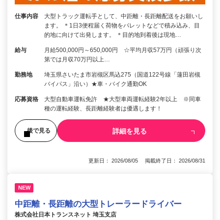
仕事内容
大型トラック運転手として、中距離・長距離配送をお願いし
ます。 ＊1日3便程届く荷物をパレットなどで積み込み、目
的地に向けて出発します。 ＊目的地到着後は現地…
給与
月給500,000円～650,000円 ☆平均月収57万円（頑張り次
第では月収70万円以上…
勤務地
埼玉県さいたま市岩槻区馬込275（国道122号線「蓮田岩槻
バイパス」沿い）★車・バイク通勤OK
応募資格
大型自動車運転免許 ★大型車両運転経験2年以上 ※同車
種の運転経験、長距離経験者は優遇します！
詳細を見る
後で見る
更新日： 2026/08/05 掲載終了日： 2026/08/31
NEW
中距離・長距離の大型トレーラードライバー
株式会社日本トランスネット 埼玉支店