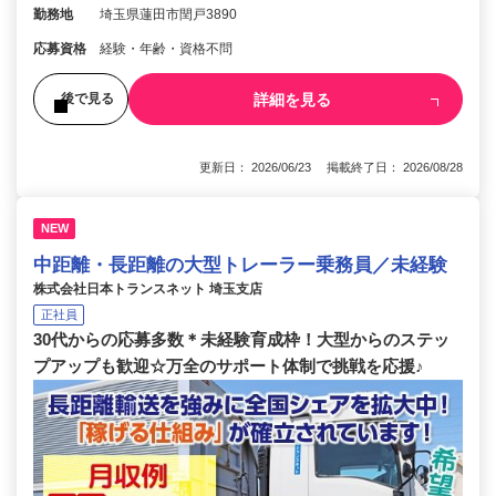
勤務地
埼玉県蓮田市閏戸3890
応募資格
経験・年齢・資格不問
詳細を見る
後で見る
更新日： 2026/06/23 掲載終了日： 2026/08/28
NEW
中距離・長距離の大型トレーラー乗務員／未経験
株式会社日本トランスネット 埼玉支店
正社員
30代からの応募多数＊未経験育成枠！大型からのステッ
プアップも歓迎☆万全のサポート体制で挑戦を応援♪