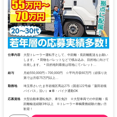
仕事内容
大型トレーラー運転手として、中距離・長距離配送をお願い
します。 ＊荷物をパレットなどで積み込み、目的地に向けて
出発します。 ＊目的地到着後は現地にてパレット…
給与
月給550,000円～700,000円 ☆平均月収60万円（頑張り次
第では月収75万円以上…
勤務地
埼玉県さいたま市岩槻区馬込275（国道122号線「蓮田岩槻
バイパス」沿い）★車・バイク通勤OK
応募資格
大型自動車運転免許、牽引免許 ※大型車両での中距離・長
距離輸送経験3年以上 ※トレーラー車輌乗務経験の無い方
歓迎！