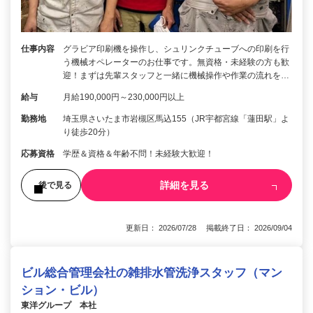
仕事内容
グラビア印刷機を操作し、シュリンクチューブへの印刷を行
う機械オペレーターのお仕事です。無資格・未経験の方も歓
迎！まずは先輩スタッフと一緒に機械操作や作業の流れを…
給与
月給190,000円～230,000円以上
勤務地
埼玉県さいたま市岩槻区馬込155（JR宇都宮線「蓮田駅」よ
り徒歩20分）
応募資格
学歴＆資格＆年齢不問！未経験大歓迎！
詳細を見る
後で見る
更新日： 2026/07/28 掲載終了日： 2026/09/04
ビル総合管理会社の雑排水管洗浄スタッフ（マン
ション・ビル）
東洋グループ 本社