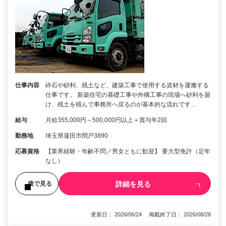
仕事内容
砕石や砂利、残土など、建築工事で使用する資材を運搬する
仕事です。 新築住宅の基礎工事や外構工事の現場へ砂利を届
け、残土を積んで事務所へ戻るのが基本的な流れです…
給与
月給355,000円～500,000円以上＋賞与年2回
勤務地
埼玉県蓮田市閏戸3890
応募資格
【業界経験・年齢不問／男女ともに歓迎】 要大型免許（定年
なし）
詳細を見る
後で見る
更新日： 2026/06/24 掲載終了日： 2026/08/28