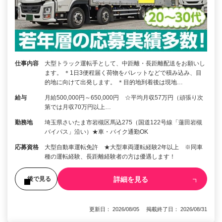
仕事内容
大型トラック運転手として、中距離・長距離配送をお願いし
ます。 ＊1日3便程届く荷物をパレットなどで積み込み、目
的地に向けて出発します。 ＊目的地到着後は現地…
給与
月給500,000円～650,000円 ☆平均月収57万円（頑張り次
第では月収70万円以上…
勤務地
埼玉県さいたま市岩槻区馬込275（国道122号線「蓮田岩槻
バイパス」沿い）★車・バイク通勤OK
応募資格
大型自動車運転免許 ★大型車両運転経験2年以上 ※同車
種の運転経験、長距離経験者の方は優遇します！
詳細を見る
後で見る
更新日： 2026/08/05 掲載終了日： 2026/08/31