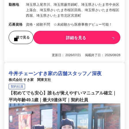
勤務地
埼玉県上尾市川、埼玉県蕨市錦町、埼玉県さいたま市中央区
上落合、埼玉県さいたま市桜区田島、埼玉県さいたま市桜区
西堀、埼玉県さいたま市北区宮原町
応募資格
資格・経験不問 ☆未経験から医療事務デビュー可能！
詳細を見る
後で見る
更新日： 2026/07/21 掲載終了日： 2026/08/28
牛丼チェーンすき家の店舗スタッフ／深夜
株式会社 すき家 関東支社
契約社員
【初めてでも安心】誰もが覚えやすいマニュアル確立｜
平均年齢49.1歳｜最大9連休可｜契約社員