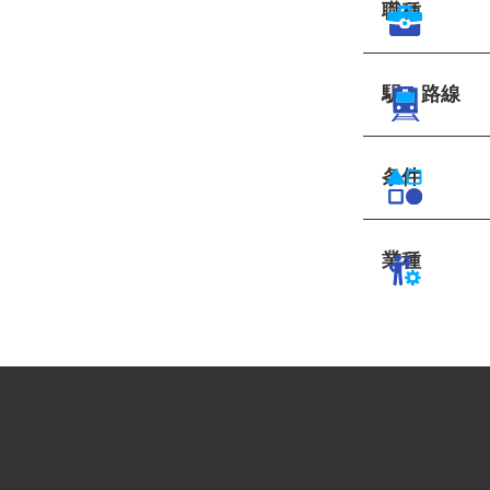
職種
駅・路線
条件
業種