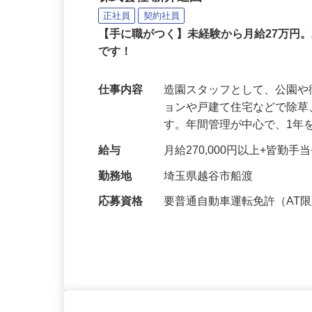
株式会社 新井造園
正社員
契約社員
【手に職がつく】未経験から月給27万円。
です！
仕事内容
造園スタッフとして、公園
ョンや戸建て住宅などで除
す。年間管理が中心で、1年
給与
月給270,000円以上+皆勤
勤務地
埼玉県越谷市船渡
応募資格
要普通自動車運転免許（AT