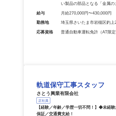
レクチャーします！ PCや
い製品の部品となる「金属
給与
月給270,000円〜430,000円
勤務地
埼玉県さいたま市岩槻区釣上
応募資格
普通自動車運転免許（AT限
軌道保守工事スタッフ
さとう興業有限会社
正社員
【経験／年齢／学歴一切不問！】◆未経験