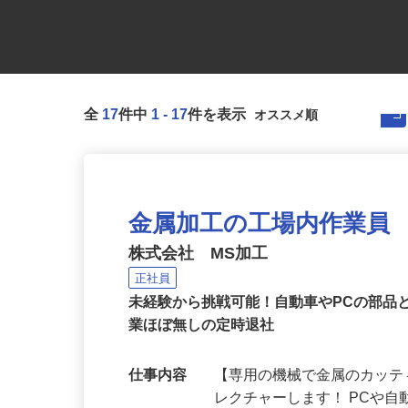
全
17
件中
1
-
17
件を表示
金属加工の工場内作業員
株式会社 MS加工
正社員
未経験から挑戦可能！自動車やPCの部品
業ほぼ無しの定時退社
仕事内容
【専用の機械で金属のカッ