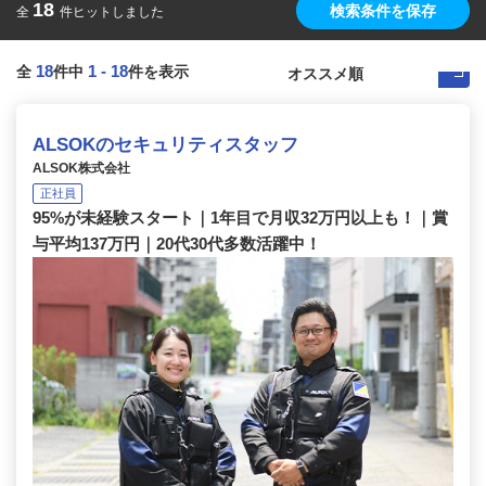
18
検索条件を保存
全
件ヒットしました
18
1
-
18
全
件中
件を表示
ALSOKのセキュリティスタッフ
ALSOK株式会社
正社員
95%が未経験スタート｜1年目で月収32万円以上も！｜賞
与平均137万円｜20代30代多数活躍中！