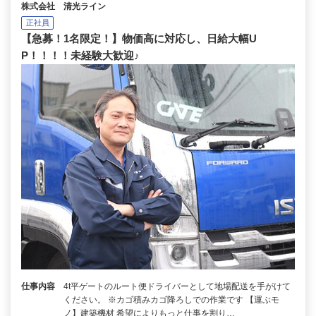
株式会社 清光ライン
正社員
【急募！1名限定！】物価高に対応し、日給大幅U
P！！！！未経験大歓迎♪
仕事内容
4t平ゲートのルート便ドライバーとして地場配送を手がけて
ください。 ※カゴ積みカゴ降ろしでの作業です 【運ぶモ
ノ】建築機材 希望によりもっと仕事を割り…