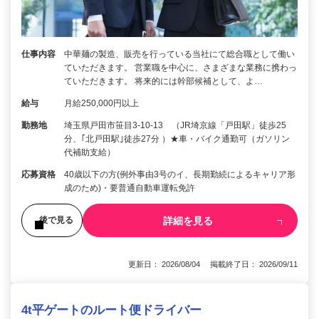
仕事内容
中華麺の製造、販売を行っている当社にて総合職として働い
ていただきます。 営業職を中心に、さまざまな業務に携わっ
ていただきます。 将来的には幹部候補として、よ…
給与
月給250,000円以上
勤務地
埼玉県戸田市笹目3-10-13 （JR埼京線「戸田駅」徒歩25
分、｢北戸田駅｣徒歩27分 ）★車・バイク通勤可（ガソリン
代補助支給）
応募資格
40歳以下の方(例外事由3号のイ、長期勤続によるキャリア形
成のため)・要普通自動車運転免許
詳細を見る
後で見る
更新日： 2026/08/04 掲載終了日： 2026/09/11
4t平ゲートのルート便ドライバー