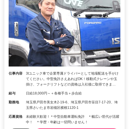
仕事内容
3tユニック車で企業専属ドライバーとして地場配送を手がけ
てください。中型免許さえあればOK！移動式クレーンや玉
掛け、フォークリフトなどの資格は入社後に取得できま…
給与
日給18,000円～＋各種手当＋歩合給
勤務地
埼玉県戸田市美女木2-19-6、埼玉県戸田市笹目7-17-20、埼
玉県さいたま市岩槻区横根1120-1
応募資格
未経験大歓迎！＊中型自動車運転免許 ＊幅広い世代が活躍
中！ ＊学歴・年齢は一切問いません！