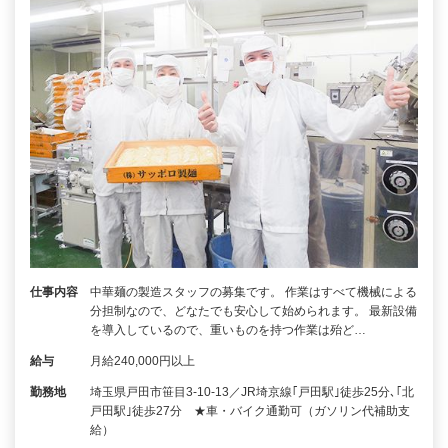
仕事内容
中華麺の製造スタッフの募集です。 作業はすべて機械による
分担制なので、どなたでも安心して始められます。 最新設備
を導入しているので、重いものを持つ作業は殆ど…
給与
月給240,000円以上
勤務地
埼玉県戸田市笹目3-10-13／JR埼京線｢戸田駅｣徒歩25分､｢北
戸田駅｣徒歩27分 ★車・バイク通勤可（ガソリン代補助支
給）