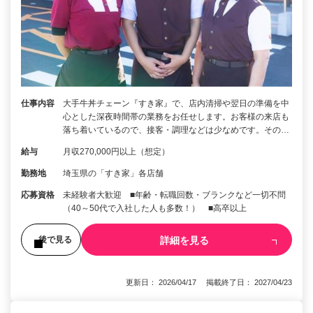
仕事内容
大手牛丼チェーン『すき家』で、店内清掃や翌日の準備を中
心とした深夜時間帯の業務をお任せします。お客様の来店も
落ち着いているので、接客・調理などは少なめです。その…
給与
月収270,000円以上（想定）
勤務地
埼玉県の「すき家」各店舗
応募資格
未経験者大歓迎 ■年齢・転職回数・ブランクなど一切不問
（40～50代で入社した人も多数！） ■高卒以上
詳細を見る
後で見る
更新日： 2026/04/17 掲載終了日： 2027/04/23