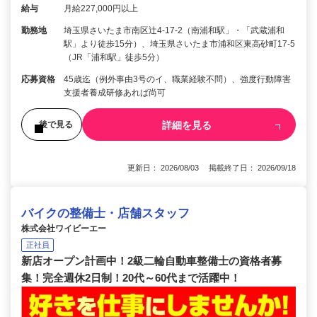
給与
月給227,000円以上
勤務地
埼玉県さいたま市南区辻4-17-2（南浦和駅」・「武蔵浦和
駅」より徒歩15分）、埼玉県さいたま市浦和区東高砂町17-5
（JR「浦和駅」徒歩5分）
応募資格
45歳迄（例外事由3号のイ、職業経験不問）、強度行動障害
支援者養成研修あれば尚可
詳細を見る
後で見る
更新日： 2026/08/03 掲載終了日： 2026/09/18
バイクの整備士・店舗スタッフ
株式会社ワイビーエー
正社員
新店オープン計画中！2級二輪自動車整備士の資格者募
集！完全週休2日制！20代～60代まで活躍中！