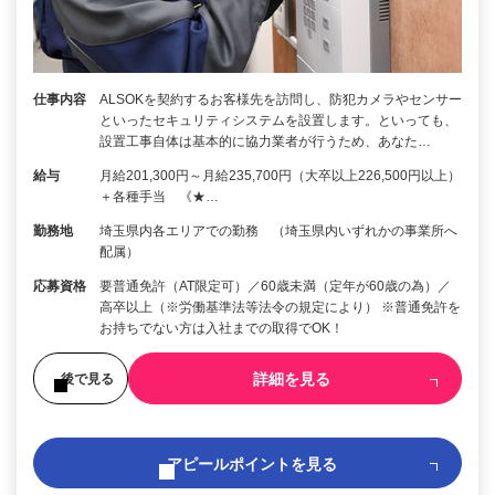
仕事内容
ALSOKを契約するお客様先を訪問し、防犯カメラやセンサー
といったセキュリティシステムを設置します。といっても、
設置工事自体は基本的に協力業者が行うため、あなた…
給与
月給201,300円～月給235,700円（大卒以上226,500円以上）
＋各種手当 《★…
勤務地
埼玉県内各エリアでの勤務 （埼玉県内いずれかの事業所へ
配属）
応募資格
要普通免許（AT限定可）／60歳未満（定年が60歳の為）／
高卒以上（※労働基準法等法令の規定により） ※普通免許を
お持ちでない方は入社までの取得でOK！
詳細を見る
後で見る
アピールポイントを見る