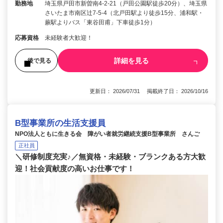
勤務地
埼玉県戸田市新曽南4-2-21（戸田公園駅徒歩20分）、埼玉県
さいたま市南区辻7-5-4（北戸田駅より徒歩15分、浦和駅・
蕨駅よりバス「東谷田甫」下車徒歩1分）
応募資格
未経験者大歓迎！
詳細を見る
後で見る
更新日： 2026/07/31 掲載終了日： 2026/10/16
B型事業所の生活支援員
NPO法人ともに生きる会 障がい者就労継続支援B型事業所 さんご
正社員
＼研修制度充実♪／無資格・未経験・ブランクある方大歓
迎！社会貢献度の高いお仕事です！