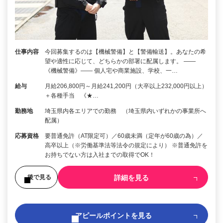
仕事内容
今回募集するのは【機械警備】と【警備輸送】。あなたの希
望や適性に応じて、どちらかの部署に配属します。 ――
《機械警備》―― 個人宅や商業施設、学校、一…
給与
月給206,800円～月給241,200円（大卒以上232,000円以上）
＋各種手当 《★…
勤務地
埼玉県内各エリアでの勤務 （埼玉県内いずれかの事業所へ
配属）
応募資格
要普通免許（AT限定可）／60歳未満（定年が60歳の為）／
高卒以上（※労働基準法等法令の規定により） ※普通免許を
お持ちでない方は入社までの取得でOK！
詳細を見る
後で見る
アピールポイントを見る