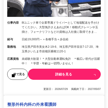
仕事内容
8tユニック車で企業専属ドライバーとして地場配送を手がけ
てください。大型免許さえあればOK！移動式クレーンや玉
掛け、フォークリフトなどの資格は入社後に取得できま…
給与
日給19,000円～＋各種手当＋歩合給
勤務地
埼玉県戸田市美女木2-19-6、埼玉県戸田市笹目7-17-20、埼
玉県さいたま市岩槻区横根1120-1
応募資格
未経験大歓迎！＊大型自動車運転免許 ＊幅広い世代が活躍
中！ ＊学歴・年齢は一切問いません！
詳細を見る
後で見る
更新日： 2026/07/29 掲載終了日： 2027/05/07
整形外科内科の外来看護師