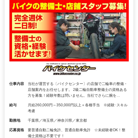
仕事内容
当社が運営する〔バイクセンター〕の店舗で二輪車の整備・
店舗案内をお任せします。 2級二輪自動車整備士の資格ある
方を募集！経験年数は問いません。当社でさらに腕を…
給与
月給260,000円～350,000円以上＋各種手当 ※経験･スキル
考慮
勤務地
千葉県／埼玉県／神奈川県／東京都
応募資格
要普通自動二輪免許、普通自動車免許 ☆未経験者OK！整
備士資格は不要です！