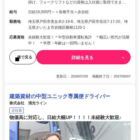
掛け、フォークリフトなどの資格は入社後に取得できま…
給与
日給16,000円～＋各種手当＋歩合給
勤務地
埼玉県戸田市美女木2-19-6、埼玉県戸田市笹目7-17-20、埼
玉県さいたま市岩槻区横根1120-1
応募資格
未経験大歓迎！＊中型自動車運転免許 ＊幅広い世代が活躍
中！ ＊学歴・年齢は一切問いません！
詳細を見る
後で見る
更新日： 2026/07/29 掲載終了日： 2027/05/07
建築資材の中型ユニック専属便ドライバー
株式会社 清光ライン
正社員
物価高に対応し、日給大幅UP！！！！未経験大歓迎♪