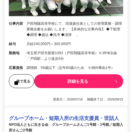
仕事内容
戸田翔陽高等学校にて、現場責任者としての管理業務・調理
業務全般をお願いします。 【具体的な仕事内容】 ◆下処理
◆調理 ◆盛込 ◆洗浄 ◆清掃 …
給与
月給240,000円～300,000円
勤務地
埼玉県戸田市新曽1093（戸田翔陽高等学校）※JR埼京線
「戸田駅」より徒歩5分
応募資格
調理師、59歳以下（定年60歳のため ※例外事由1号）
詳細を見る
後で見る
更新日： 2026/07/16 掲載終了日： 2026/09/15
グループホーム・短期入所の生活支援員・世話人
NPO法人ともに生きる会 グループホームさんご1号館・3号館／短期入
所さんご2号館