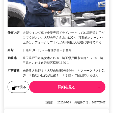
仕事内容
大型ウイング車で企業専属ドライバーとして地場配送を手が
けてください。大型免許さえあればOK！移動式クレーンや
玉掛け、フォークリフトなどの資格は入社後に取得できま…
給与
日給18,000円～＋各種手当＋歩合給
勤務地
埼玉県戸田市美女木2-19-6、埼玉県戸田市笹目7-17-20、埼
玉県さいたま市岩槻区横根1120-1
応募資格
未経験大歓迎！＊大型自動車運転免許 ＊フォークリフト免
許 ＊幅広い世代が活躍！ ＊学歴・年齢は問いません！
詳細を見る
後で見る
更新日： 2026/07/29 掲載終了日： 2027/05/07