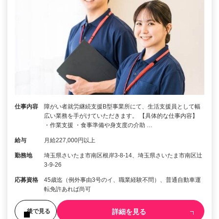
仕事内容
障がい者就労継続支援B型事業所にて、生活支援員として幅
広い業務を手がけていただきます。 【具体的な仕事内容】
・作業支援 ・食事準備や身支度の介助 …
給与
月給227,000円以上
勤務地
埼玉県さいたま市南区根岸3-8-14、埼玉県さいたま市南区辻
3-9-26
応募資格
45歳迄（例外事由3号のイ、職業経験不問）、普通自動車運
転免許あれば尚可
詳細を見る
後で見る