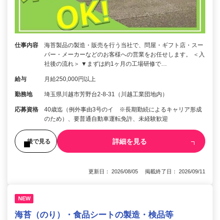
仕事内容
海苔製品の製造・販売を行う当社で、問屋・ギフト店・スー
パー・メーカーなどのお客様への営業をお任せします。 ＜入
社後の流れ＞ ▼まずは約1ヶ月の工場研修で…
給与
月給250,000円以上
勤務地
埼玉県川越市芳野台2-8-31（川越工業団地内）
応募資格
40歳迄（例外事由3号のイ ※長期勤続によるキャリア形成
のため）、要普通自動車運転免許、未経験歓迎
詳細を見る
後で見る
更新日： 2026/08/05 掲載終了日： 2026/09/11
NEW
海苔（のり）・食品シートの製造・検品等