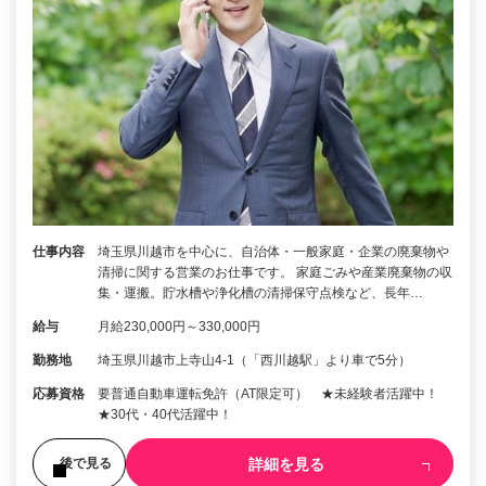
仕事内容
埼玉県川越市を中心に、自治体・一般家庭・企業の廃棄物や
清掃に関する営業のお仕事です。 家庭ごみや産業廃棄物の収
集・運搬。貯水槽や浄化槽の清掃保守点検など、長年…
給与
月給230,000円～330,000円
勤務地
埼玉県川越市上寺山4-1（「西川越駅」より車で5分）
応募資格
要普通自動車運転免許（AT限定可） ★未経験者活躍中！
★30代・40代活躍中！
詳細を見る
後で見る