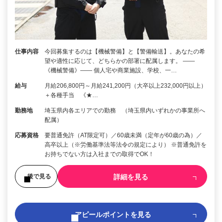
仕事内容
今回募集するのは【機械警備】と【警備輸送】。あなたの希
望や適性に応じて、どちらかの部署に配属します。 ――
《機械警備》―― 個人宅や商業施設、学校、一…
給与
月給206,800円～月給241,200円（大卒以上232,000円以上）
＋各種手当 《★…
勤務地
埼玉県内各エリアでの勤務 （埼玉県内いずれかの事業所へ
配属）
応募資格
要普通免許（AT限定可）／60歳未満（定年が60歳の為）／
高卒以上（※労働基準法等法令の規定により） ※普通免許を
お持ちでない方は入社までの取得でOK！
詳細を見る
後で見る
アピールポイントを見る