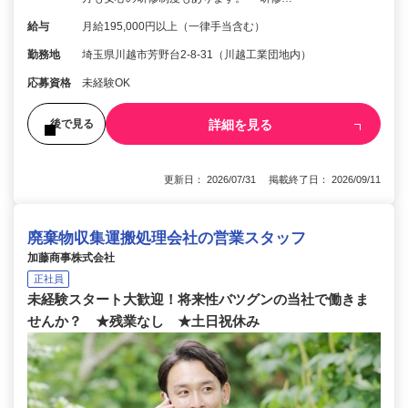
給与
月給195,000円以上（一律手当含む）
勤務地
埼玉県川越市芳野台2-8-31（川越工業団地内）
応募資格
未経験OK
詳細を見る
後で見る
更新日： 2026/07/31 掲載終了日： 2026/09/11
廃棄物収集運搬処理会社の営業スタッフ
加藤商事株式会社
正社員
未経験スタート大歓迎！将来性バツグンの当社で働きま
せんか？ ★残業なし ★土日祝休み