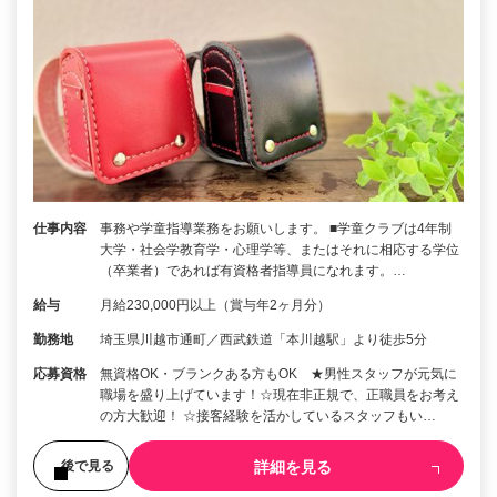
仕事内容
事務や学童指導業務をお願いします。 ■学童クラブは4年制
大学・社会学教育学・心理学等、またはそれに相応する学位
（卒業者）であれば有資格者指導員になれます。…
給与
月給230,000円以上（賞与年2ヶ月分）
勤務地
埼玉県川越市通町／西武鉄道「本川越駅」より徒歩5分
応募資格
無資格OK・ブランクある方もOK ★男性スタッフが元気に
職場を盛り上げています！☆現在非正規で、正職員をお考え
の方大歓迎！ ☆接客経験を活かしているスタッフもい…
詳細を見る
後で見る