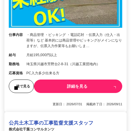
仕事内容
・商品管理 ・ピッキング ・電話応対 ・伝票入力（仕入・出
荷等）など 基本的には商品管理やピッキングがメインになり
ますが、伝票入力作業等もお願いしま…
給与
月給195,000円以上
勤務地
埼玉県川越市芳野台2-8-31（川越工業団地内）
応募資格
PC入力多少出来る方
詳細を見る
後で見る
更新日： 2026/07/31 掲載終了日： 2026/09/11
公共土木工事の工事監督支援スタッフ
株式会社千葉コンサルタンツ