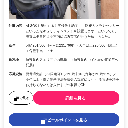
仕事内容
ALSOKを契約するお客様先を訪問し、防犯カメラやセンサー
といったセキュリティシステムを設置します。といっても、
設置工事自体は基本的に協力業者が行うため、あなた…
給与
月給201,300円～月給235,700円（大卒以上226,500円以上）
＋各種手当 《★…
勤務地
埼玉県内各エリアでの勤務 （埼玉県内いずれかの事業所へ
配属）
応募資格
要普通免許（AT限定可）／60歳未満（定年が60歳の為）／
高卒以上（※労働基準法等法令の規定により） ※普通免許を
お持ちでない方は入社までの取得でOK！
詳細を見る
後で見る
アピールポイントを見る