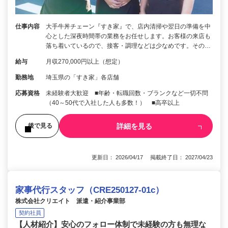
仕事内容
大手牛丼チェーン『すき家』で、店内清掃や翌日の準備を中
心とした深夜時間帯の業務をお任せします。お客様の来店も
落ち着いているので、接客・調理などは少なめです。その…
給与
月収270,000円以上（想定）
勤務地
埼玉県の「すき家」各店舗
応募資格
未経験者大歓迎 ■年齢・転職回数・ブランクなど一切不問
（40～50代で入社した人も多数！） ■高卒以上
詳細を見る
後で見る
更新日： 2026/04/17 掲載終了日： 2027/04/23
家事代行スタッフ（CRE250127-01c）
株式会社クリエイト 派遣・紹介事業部
契約社員
【人材紹介】安心のフォロー体制で未経験の方も無理な