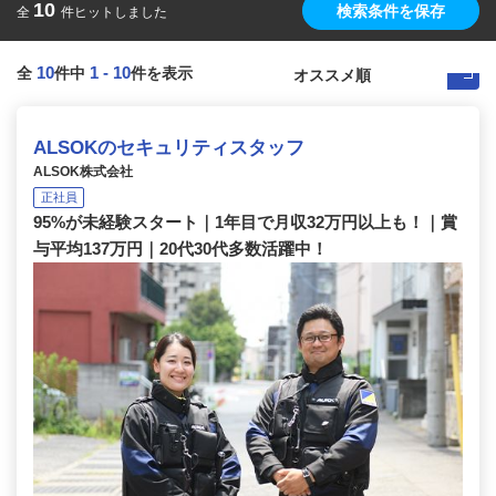
10
検索条件を保存
全
件ヒットしました
10
1
-
10
全
件中
件を表示
ALSOKのセキュリティスタッフ
ALSOK株式会社
正社員
95%が未経験スタート｜1年目で月収32万円以上も！｜賞
与平均137万円｜20代30代多数活躍中！