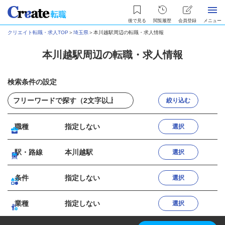
後で見る
閲覧履歴
会員登録
メニュー
クリエイト転職・求人TOP
＞
埼玉県
＞
本川越駅周辺の転職・求人情報
本川越駅周辺の転職・求人情報
検索条件の設定
絞り込む
職種
指定しない
選択
駅・路線
本川越駅
選択
条件
指定しない
選択
業種
指定しない
選択