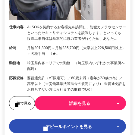
仕事内容
ALSOKを契約するお客様先を訪問し、防犯カメラやセンサー
といったセキュリティシステムを設置します。といっても、
設置工事自体は基本的に協力業者が行うため、あなた…
給与
月給201,300円～月給235,700円（大卒以上226,500円以上）
＋各種手当 《★…
勤務地
埼玉県内各エリアでの勤務 （埼玉県内いずれかの事業所へ
配属）
応募資格
要普通免許（AT限定可）／60歳未満（定年が60歳の為）／
高卒以上（※労働基準法等法令の規定により） ※普通免許を
お持ちでない方は入社までの取得でOK！
詳細を見る
後で見る
アピールポイントを見る