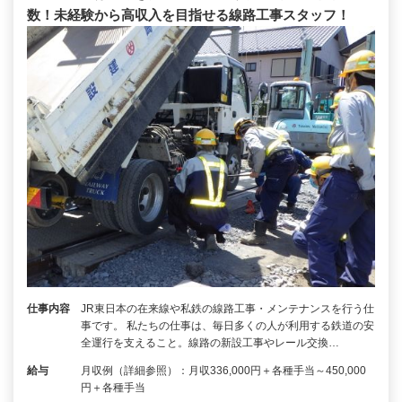
数！未経験から高収入を目指せる線路工事スタッフ！
仕事内容
JR東日本の在来線や私鉄の線路工事・メンテナンスを行う仕
事です。 私たちの仕事は、毎日多くの人が利用する鉄道の安
全運行を支えること。線路の新設工事やレール交換…
給与
月収例（詳細参照）：月収336,000円＋各種手当～450,000
円＋各種手当