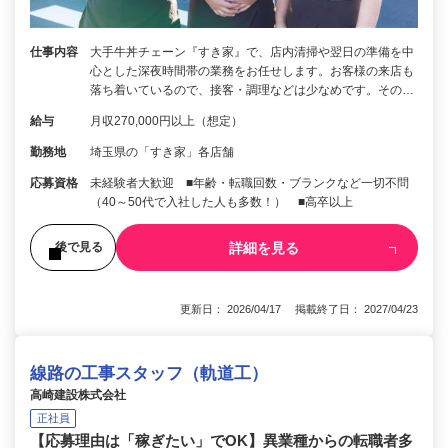
仕事内容
大手牛丼チェーン『すき家』で、店内清掃や翌日の準備を中
心とした深夜時間帯の業務をお任せします。お客様の来店も
落ち着いているので、接客・調理などは少なめです。その…
給与
月収270,000円以上（想定）
勤務地
埼玉県の「すき家」各店舗
応募資格
未経験者大歓迎 ■年齢・転職回数・ブランクなど一切不問
（40～50代で入社した人も多数！） ■高卒以上
詳細を見る
後で見る
更新日： 2026/04/17 掲載終了日： 2027/04/23
線路の工事スタッフ（軌道工）
高崎建設株式会社
正社員
【応募理由は「稼ぎたい」でOK】異業種からの転職者多