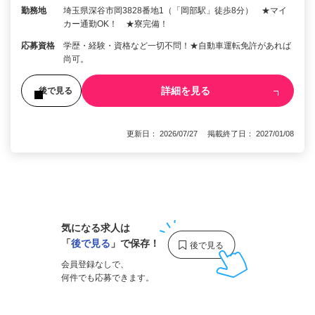
勤務地
埼玉県深谷市岡3828番地1（「岡部駅」徒歩8分） ★マイ
カー通勤OK！ ★寮完備！
応募資格
学歴・経験・資格など一切不問！★自動車運転免許があれば
尚可。
詳細を見る
後で見る
更新日： 2026/07/27 掲載終了日： 2027/01/08
1
気になる求人は
「
後で見る
」で保存！
会員登録なしで、
何件でも応募できます。