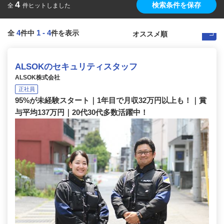
4
検索条件を保存
全
件ヒットしました
4
1
-
4
全
件中
件を表示
ALSOKのセキュリティスタッフ
ALSOK株式会社
正社員
95%が未経験スタート｜1年目で月収32万円以上も！｜賞
与平均137万円｜20代30代多数活躍中！