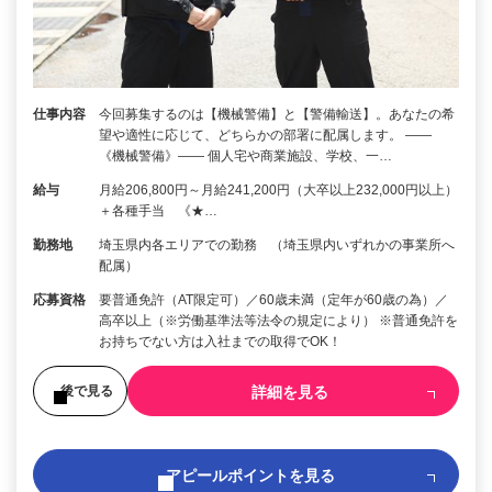
仕事内容
今回募集するのは【機械警備】と【警備輸送】。あなたの希
望や適性に応じて、どちらかの部署に配属します。 ――
《機械警備》―― 個人宅や商業施設、学校、一…
給与
月給206,800円～月給241,200円（大卒以上232,000円以上）
＋各種手当 《★…
勤務地
埼玉県内各エリアでの勤務 （埼玉県内いずれかの事業所へ
配属）
応募資格
要普通免許（AT限定可）／60歳未満（定年が60歳の為）／
高卒以上（※労働基準法等法令の規定により） ※普通免許を
お持ちでない方は入社までの取得でOK！
詳細を見る
後で見る
アピールポイントを見る