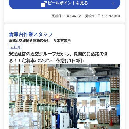
アピールポイントを見る
更新日： 2026/07/22 掲載終了日： 2026/08/31
倉庫内作業スタッフ
茨城近交運輸倉庫株式会社 草加営業所
正社員
安定経営の近交グループだから、長期的に活躍でき
る！！定着率バツグン！休憩は1日3回♪