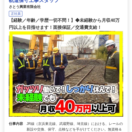
軌道保守工事スタッフ
さとう興業有限会社
正社員
【経験／年齢／学歴一切不問！】◆未経験から月収40万
円以上を目指せます！面接保証／交通費支給！
仕事内容
JR線（京浜東北線、武蔵野線、埼京線）における、レールの
新設や交換、保守、点検などを手がけてください。無資格＆