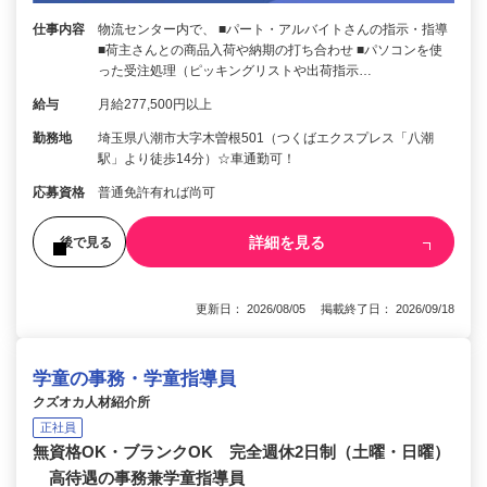
仕事内容
物流センター内で、 ■パート・アルバイトさんの指示・指導
■荷主さんとの商品入荷や納期の打ち合わせ ■パソコンを使
った受注処理（ピッキングリストや出荷指示…
給与
月給277,500円以上
勤務地
埼玉県八潮市大字木曽根501（つくばエクスプレス「八潮
駅」より徒歩14分）☆車通勤可！
応募資格
普通免許有れば尚可
詳細を見る
後で見る
更新日： 2026/08/05 掲載終了日： 2026/09/18
学童の事務・学童指導員
クズオカ人材紹介所
正社員
無資格OK・ブランクOK 完全週休2日制（土曜・日曜）
高待遇の事務兼学童指導員