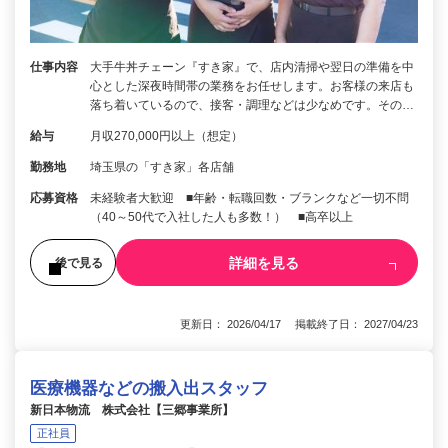
仕事内容
大手牛丼チェーン『すき家』で、店内清掃や翌日の準備を中
心とした深夜時間帯の業務をお任せします。お客様の来店も
落ち着いているので、接客・調理などは少なめです。その…
給与
月収270,000円以上（想定）
勤務地
埼玉県の「すき家」各店舗
応募資格
未経験者大歓迎 ■年齢・転職回数・ブランクなど一切不問
（40～50代で入社した人も多数！） ■高卒以上
詳細を見る
後で見る
更新日： 2026/04/17 掲載終了日： 2027/04/23
医療機器などの搬入出スタッフ
新日本物流 株式会社【三郷事業所】
正社員