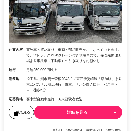
仕事内容
事故車の買い取り、車両・部品販売をおこなっている当社に
て、3tトラック or 4tクレーン付き積載車にて、保管先修理工
場より事故車（不動車）の引き取りをお願いし…
給与
月給250,000円以上
勤務地
埼玉県八潮市鶴ケ曽根2043-1／東武伊勢崎線「草加駅」より
東武バス「八潮団地行」乗車、「北公園入口行」バス停下
車 徒歩6分
応募資格
要中型自動車免許 ★未経験者歓迎
詳細を見る
後で見る
更新日： 2026/08/04 掲載終了日： 2026/10/16