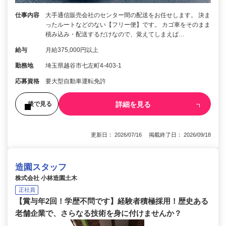
仕事内容
大手通信販売会社のセンター間の配送をお任せします。 決ま
ったルートなどのない【フリー便】です。 カゴ車をそのまま
積み込み・配送するだけなので、覚えてしまえば…
給与
月給375,000円以上
勤務地
埼玉県越谷市七左町4-403-1
応募資格
要大型自動車運転免許
詳細を見る
後で見る
更新日： 2026/07/16 掲載終了日： 2026/09/18
造園スタッフ
株式会社 小林造園土木
正社員
【賞与年2回！学歴不問です】経験者積極採用！歴史ある
老舗企業で、さらなる技術を身に付けませんか？