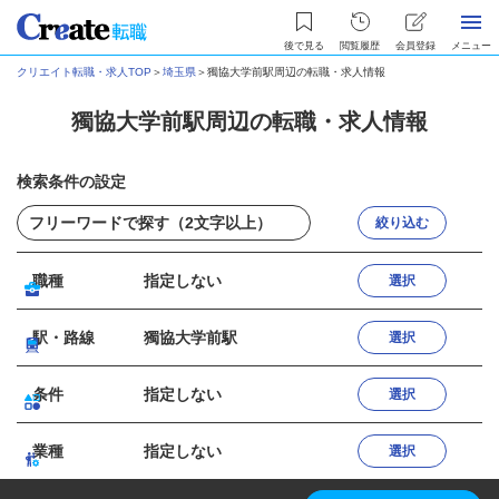
後で見る
閲覧履歴
会員登録
メニュー
クリエイト転職・求人TOP
＞
埼玉県
＞
獨協大学前駅周辺の転職・求人情報
獨協大学前駅周辺の転職・求人情報
検索条件の設定
絞り込む
職種
指定しない
選択
駅・路線
獨協大学前駅
選択
条件
指定しない
選択
業種
指定しない
選択