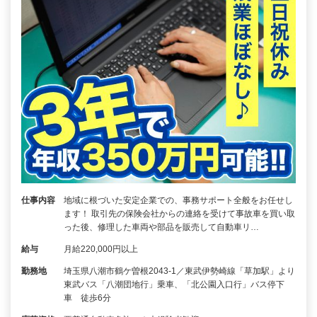
仕事内容
地域に根づいた安定企業での、事務サポート全般をお任せし
ます！ 取引先の保険会社からの連絡を受けて事故車を買い取
った後、修理した車両や部品を販売して自動車リ…
給与
月給220,000円以上
勤務地
埼玉県八潮市鶴ケ曽根2043-1／東武伊勢崎線「草加駅」より
東武バス「八潮団地行」乗車、「北公園入口行」バス停下
車 徒歩6分