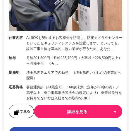
仕事内容
ALSOKを契約するお客様先を訪問し、防犯カメラやセンサー
といったセキュリティシステムを設置します。といっても、
設置工事自体は基本的に協力業者が行うため、あなた…
給与
月給201,300円～月給235,700円（大卒以上226,500円以上）
＋各種手当 《★…
勤務地
埼玉県内各エリアでの勤務 （埼玉県内いずれかの事業所へ
配属）
応募資格
要普通免許（AT限定可）／60歳未満（定年が60歳の為）／
高卒以上（※労働基準法等法令の規定により） ※普通免許を
お持ちでない方は入社までの取得でOK！
詳細を見る
後で見る