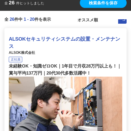
26
検索条件を保存
全
件ヒットしました
26
1
-
20
全
件中
件を表示
ALSOKセキュリティシステムの設置・メンテナン
ス
ALSOK株式会社
正社員
未経験OK・知識ゼロOK｜1年目で月収28万円以上も！｜
賞与平均137万円｜20代30代多数活躍中！