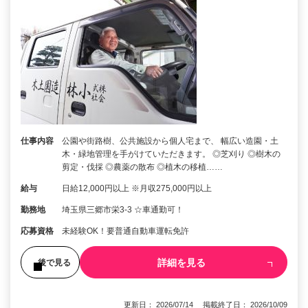
仕事内容
公園や街路樹、公共施設から個人宅まで、 幅広い造園・土
木・緑地管理を手がけていただきます。 ◎芝刈り ◎樹木の
剪定・伐採 ◎農薬の散布 ◎植木の移植……
給与
日給12,000円以上 ※月収275,000円以上
勤務地
埼玉県三郷市栄3-3 ☆車通勤可！
応募資格
未経験OK！要普通自動車運転免許
詳細を見る
後で見る
更新日： 2026/07/14 掲載終了日： 2026/10/09