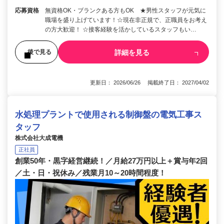
応募資格
無資格OK・ブランクある方もOK ★男性スタッフが元気に
職場を盛り上げています！☆現在非正規で、正職員をお考え
の方大歓迎！ ☆接客経験を活かしているスタッフもい…
詳細を見る
後で見る
更新日： 2026/06/26 掲載終了日： 2027/04/02
水処理プラントで使用される制御盤の電気工事ス
タッフ
株式会社大成電機
正社員
創業50年・黒字経営継続！／月給27万円以上＋賞与年2回
／土・日・祝休み／残業月10～20時間程度！