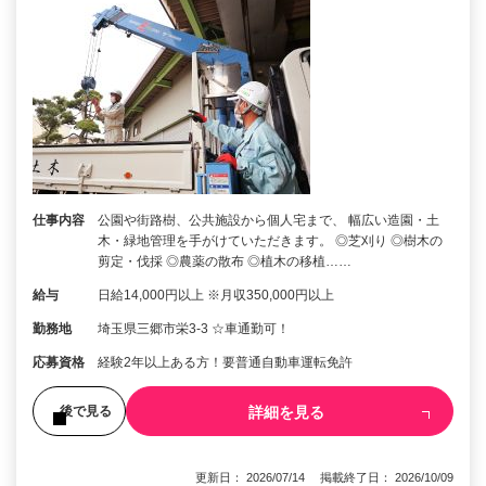
仕事内容
公園や街路樹、公共施設から個人宅まで、 幅広い造園・土
木・緑地管理を手がけていただきます。 ◎芝刈り ◎樹木の
剪定・伐採 ◎農薬の散布 ◎植木の移植……
給与
日給14,000円以上 ※月収350,000円以上
勤務地
埼玉県三郷市栄3-3 ☆車通勤可！
応募資格
経験2年以上ある方！要普通自動車運転免許
詳細を見る
後で見る
更新日： 2026/07/14 掲載終了日： 2026/10/09