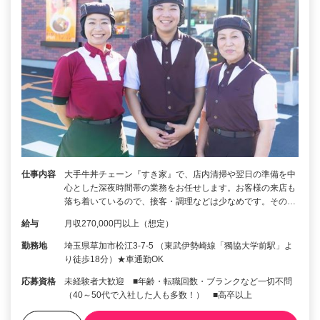
仕事内容
大手牛丼チェーン『すき家』で、店内清掃や翌日の準備を中
心とした深夜時間帯の業務をお任せします。お客様の来店も
落ち着いているので、接客・調理などは少なめです。その…
給与
月収270,000円以上（想定）
勤務地
埼玉県草加市松江3-7-5 （東武伊勢崎線「獨協大学前駅」よ
り徒歩18分）★車通勤OK
応募資格
未経験者大歓迎 ■年齢・転職回数・ブランクなど一切不問
（40～50代で入社した人も多数！） ■高卒以上