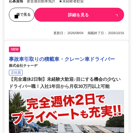
応募資格
要普通自動車免許 ★未経験者歓迎
詳細を見る
後で見る
更新日： 2026/08/04 掲載終了日： 2026/10/16
NEW
事故車引取りの積載車・クレーン車ドライバー
株式会社チャーヂ
正社員
【完全週休2日制】未経験大歓迎♪目にする機会の少ない
ドライバー職！入社1年目から月収30万円以上可能