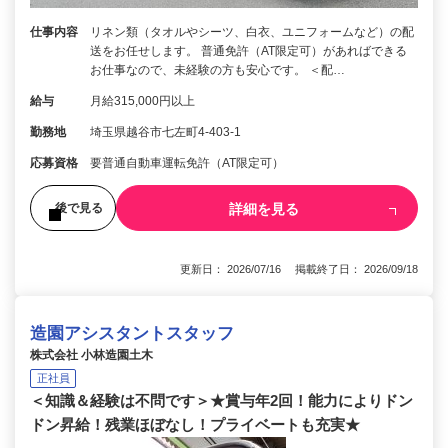
仕事内容
リネン類（タオルやシーツ、白衣、ユニフォームなど）の配
送をお任せします。 普通免許（AT限定可）があればできる
お仕事なので、未経験の方も安心です。 ＜配…
給与
月給315,000円以上
勤務地
埼玉県越谷市七左町4-403-1
応募資格
要普通自動車運転免許（AT限定可）
詳細を見る
後で見る
更新日： 2026/07/16 掲載終了日： 2026/09/18
造園アシスタントスタッフ
株式会社 小林造園土木
正社員
＜知識＆経験は不問です＞★賞与年2回！能力によりドン
ドン昇給！残業ほぼなし！プライベートも充実★