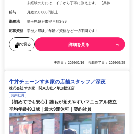
未経験の方には、イチから丁寧に教えます。 【具体…
給与
月給350,000円以上
勤務地
埼玉県越谷市登戸町3-39
応募資格
学歴／経験／年齢／資格など一切不問です！
詳細を見る
後で見る
更新日： 2026/02/16 掲載終了日： 2026/08/28
牛丼チェーンすき家の店舗スタッフ／深夜
株式会社 すき家 関東支社／草加松江店
契約社員
【初めてでも安心】誰もが覚えやすいマニュアル確立｜
平均年齢49.1歳｜最大9連休可｜契約社員