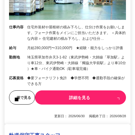
仕事内容
住宅外装材や屋根材の積み下ろし、仕分け作業をお願いしま
す。フォーク作業をメインにご担当いただきます。 ＜具体的
な内容＞ 住宅建材の積み下ろし、および仕分…
給与
月給280,000円〜310,000円 ★経験・能力をしっかり評価
勤務地
埼玉県草加市弁天3-1-82（東武伊勢崎・大師線「草加駅」よ
り車12分、東武伊勢崎・大師線「獨協大学前駅」より車10分
）★車・バイク通勤OK（駐車場完備）
応募資格
◆要フォークリフト免許 ◆学歴不問 ◆通勤手段の確保が
できる方
詳細を見る
後で見る
更新日： 2026/06/30 掲載終了日： 2026/08/28