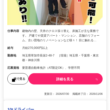
仕事内容
建物内の壁、天井のクロス張り替え、床施工が主な業務で
す。 戸建てや賃貸アパート・マンション、店舗のリフォー
ム、古い団地のリノベーションなど様々！ 目に触れる…
給与
月給270,000円以上
勤務地
埼玉県草加市長栄2-48-7 ［現場］埼玉県・千葉県・東京
都・神奈川県
応募資格
要普通自動車免許（AT限定OK）、学歴不問
詳細を見る
後で見る
更新日： 2026/07/30 掲載終了日： 2026/11/06
10tドライバー