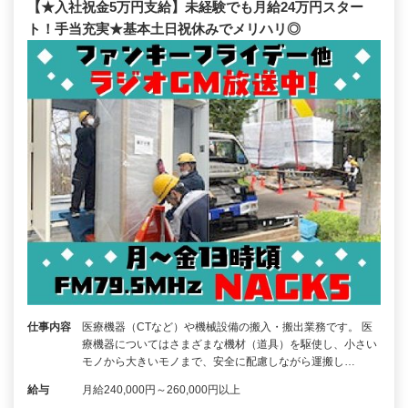
【★入社祝金5万円支給】未経験でも月給24万円スター
ト！手当充実★基本土日祝休みでメリハリ◎
仕事内容
医療機器（CTなど）や機械設備の搬入・搬出業務です。 医
療機器についてはさまざまな機材（道具）を駆使し、小さい
モノから大きいモノまで、安全に配慮しながら運搬し…
給与
月給240,000円～260,000円以上