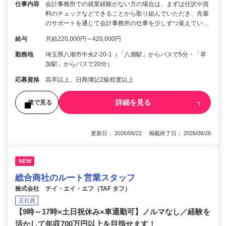
仕事内容
会計事務所での就業経験がない方の場合は、まずは仕訳や資
料のチェックなどできることから取り組んでいただき、先輩
のサポートを通じて会計事務所の仕事を少しずつ覚えてい…
給与
月給220,000円～420,000円
勤務地
埼玉県八潮市中央2-20-1（「八潮駅」からバスで5分・「草
加駅」からバスで20分）
応募資格
高卒以上、日商簿記2級程度以上
詳細を見る
後で見る
更新日： 2026/06/22 掲載終了日： 2026/08/28
NEW
総合商社のルート営業スタッフ
株式会社 テイ・エイ・エフ（TAF タフ）
正社員
【9時～17時×土日祝休み×車通勤可】ノルマなし／経験を
活かして年収700万円以上を目指せます！