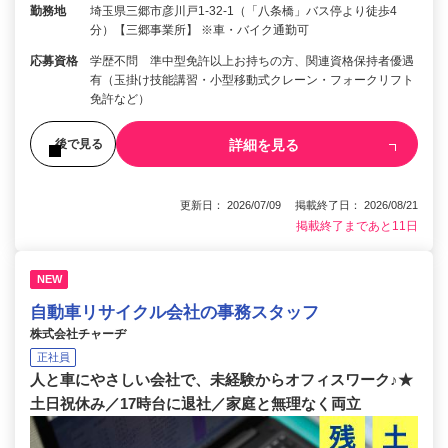
勤務地
埼玉県三郷市彦川戸1-32-1（「八条橋」バス停より徒歩4
分）【三郷事業所】 ※車・バイク通勤可
応募資格
学歴不問 準中型免許以上お持ちの方、関連資格保持者優遇
有（玉掛け技能講習・小型移動式クレーン・フォークリフト
免許など）
詳細を見る
後で見る
更新日： 2026/07/09 掲載終了日： 2026/08/21
掲載終了まであと11日
NEW
自動車リサイクル会社の事務スタッフ
株式会社チャーヂ
正社員
人と車にやさしい会社で、未経験からオフィスワーク♪★
土日祝休み／17時台に退社／家庭と無理なく両立