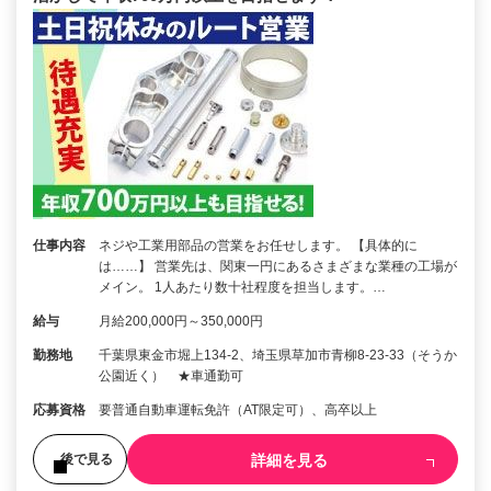
仕事内容
ネジや工業用部品の営業をお任せします。 【具体的に
は……】 営業先は、関東一円にあるさまざまな業種の工場が
メイン。 1人あたり数十社程度を担当します。…
給与
月給200,000円～350,000円
勤務地
千葉県東金市堀上134-2、埼玉県草加市青柳8-23-33（そうか
公園近く） ★車通勤可
応募資格
要普通自動車運転免許（AT限定可）、高卒以上
詳細を見る
後で見る