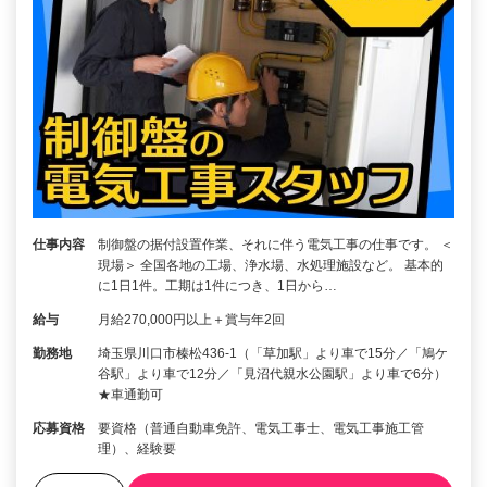
仕事内容
制御盤の据付設置作業、それに伴う電気工事の仕事です。 ＜
現場＞ 全国各地の工場、浄水場、水処理施設など。 基本的
に1日1件。工期は1件につき、1日から…
給与
月給270,000円以上＋賞与年2回
勤務地
埼玉県川口市榛松436-1（「草加駅」より車で15分／「鳩ケ
谷駅」より車で12分／「見沼代親水公園駅」より車で6分）
★車通勤可
応募資格
要資格（普通自動車免許、電気工事士、電気工事施工管
理）、経験要