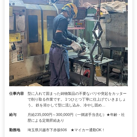
仕事内容
型に入れて固まった鋳物製品の不要なバリや突起をカッター
で削り取る作業です。 1つひとつ丁寧に仕上げていきましょ
う。 鉄を溶かして型に流し込み、冷やし固め…
給与
月給235,000円～300,000円（一律諸手当含む）★年齢・社
歴による定期昇給あり
勤務地
埼玉県川越市下赤坂606 ★マイカー通勤OK！