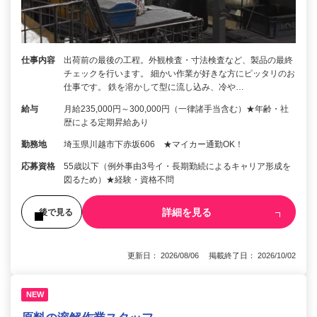
仕事内容
出荷前の最後の工程。外観検査・寸法検査など、製品の最終
チェックを行います。 細かい作業が好きな方にピッタリのお
仕事です。 鉄を溶かして型に流し込み、冷や…
給与
月給235,000円～300,000円（一律諸手当含む）★年齢・社
歴による定期昇給あり
勤務地
埼玉県川越市下赤坂606 ★マイカー通勤OK！
応募資格
55歳以下（例外事由3号イ・長期勤続によるキャリア形成を
図るため）★経験・資格不問
詳細を見る
後で見る
更新日： 2026/08/06 掲載終了日： 2026/10/02
NEW