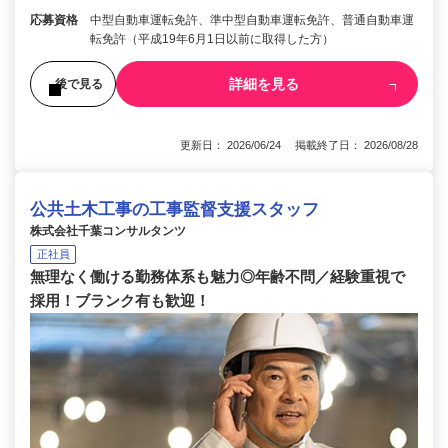
応募資格
中型自動車運転免許、準中型自動車運転免許、普通自動車運
転免許（平成19年6月1日以前に取得した方）
詳細を見る
後で見る
更新日： 2026/06/24 掲載終了日： 2026/08/28
公共土木工事の工事監督支援スタッフ
株式会社千葉コンサルタンツ
正社員
無理なく働ける勤務体系も魅力◎年齢不問／経験重視で
採用！ブランク有も歓迎！