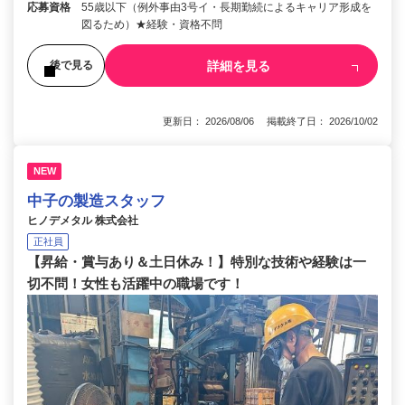
応募資格
55歳以下（例外事由3号イ・長期勤続によるキャリア形成を
図るため）★経験・資格不問
詳細を見る
後で見る
更新日： 2026/08/06 掲載終了日： 2026/10/02
NEW
中子の製造スタッフ
ヒノデメタル 株式会社
正社員
【昇給・賞与あり＆土日休み！】特別な技術や経験は一
切不問！女性も活躍中の職場です！