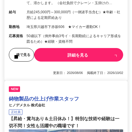
て、溶かします。 （会社負担でクレーン・玉掛けの…
給与
月給245,000円～300,000円（一律諸手当含む）★年齢・社
歴による定期昇給あり
勤務地
埼玉県川越市下赤坂606 ★マイカー通勤OK！
応募資格
50歳以下（例外事由3号イ・長期勤続によるキャリア形成を
図るため）★経験・資格不問
詳細を見る
後で見る
更新日： 2026/08/06 掲載終了日： 2026/10/02
NEW
鋳物製品の仕上げ作業スタッフ
ヒノデメタル 株式会社
正社員
【昇給・賞与あり＆土日休み！】特別な技術や経験は一
切不問！女性も活躍中の職場です！