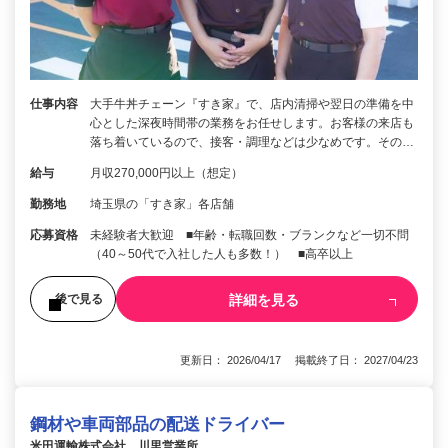
仕事内容
大手牛丼チェーン『すき家』で、店内清掃や翌日の準備を中
心とした深夜時間帯の業務をお任せします。お客様の来店も
落ち着いているので、接客・調理などは少なめです。その…
給与
月収270,000円以上（想定）
勤務地
埼玉県の「すき家」各店舗
応募資格
未経験者大歓迎 ■年齢・転職回数・ブランクなど一切不問
（40～50代で入社した人も多数！） ■高卒以上
詳細を見る
後で見る
更新日： 2026/04/17 掲載終了日： 2027/04/23
鋼材や車両部品の配送ドライバー
米田運輸株式会社 川里営業所