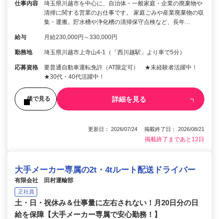
仕事内容
埼玉県川越市を中心に、自治体・一般家庭・企業の廃棄物や
清掃に関する営業のお仕事です。 家庭ごみや産業廃棄物の収
集・運搬。貯水槽や浄化槽の清掃保守点検など、長年…
給与
月給230,000円～330,000円
勤務地
埼玉県川越市上寺山4-1（「西川越駅」より車で5分）
応募資格
要普通自動車運転免許（AT限定可） ★未経験者活躍中！
★30代・40代活躍中！
詳細を見る
後で見る
更新日： 2026/07/24 掲載終了日： 2026/08/21
掲載終了まであと12日
大手メーカー専属の2t・4tルート配送ドライバー
有限会社 田村運輸部
正社員
土・日・祝休み＆仕事量に左右されない！月20日分の日
給を保障【大手メーカー専属で安心勤務！】