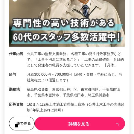
仕事内容
公共工事の監督支援業務。 各種工事の発注行政事務所など
で、「工事を円滑に進めること」「工事の品質確保」を目的
として発注者の職員を支援していただきます。 【具体…
給与
月給300,000円～700,000円（経験・資格・年齢に応じ、当
社規程により優遇します）
勤務地
福島県双葉郡、東京都江戸川区、東京都港区、千葉県館山
市、千葉県木更津市、千葉県成田市、埼玉県川越市
応募資格
1級または2級土木施工管理技士資格（公共土木工事の実務経
験3年以上あれば尚可）
詳細を見る
後で見る