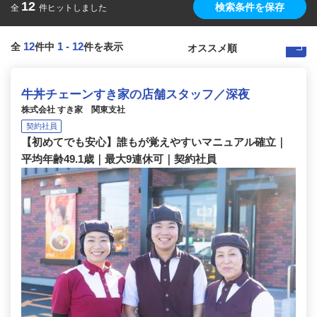
12
検索条件を保存
全
件ヒットしました
12
1
-
12
全
件中
件を表示
牛丼チェーンすき家の店舗スタッフ／深夜
株式会社 すき家 関東支社
契約社員
【初めてでも安心】誰もが覚えやすいマニュアル確立｜
平均年齢49.1歳｜最大9連休可｜契約社員