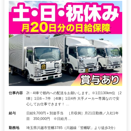
仕事内容
2t・4t車で都内への配送をお願いします。※1日130km位 ［2
t車］1日6～7件 ［4t車］1日4件 大手メーカー専属なので安
心してお仕事できます！ …
給与
日給9,700円＋別途手当 ［月収例］月21日勤務／入社1年
目 350,000円 ※日給月…
勤務地
埼玉県川越市笠幡3785（川越線「笠幡駅」より徒歩3分）