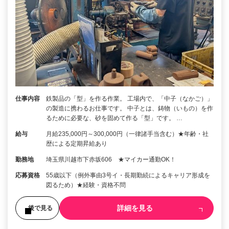
仕事内容
鉄製品の「型」を作る作業。 工場内で、「中子（なかご）」
の製造に携わるお仕事です。 中子とは、鋳物（いもの）を作
るために必要な、砂を固めて作る「型」です。 …
給与
月給235,000円～300,000円（一律諸手当含む）★年齢・社
歴による定期昇給あり
勤務地
埼玉県川越市下赤坂606 ★マイカー通勤OK！
応募資格
55歳以下（例外事由3号イ・長期勤続によるキャリア形成を
図るため）★経験・資格不問
詳細を見る
後で見る