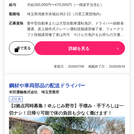
給与
月給260,000円〜470,000円（一律諸手当含む）
勤務地
埼玉県鴻巣市赤城台362-22（川里工業団地内）
応募資格
要中型自動車または大型自動車運転免許、ドライバー経験者
優遇、床上操作式クレーン運転技能講習修了者、フォークリ
フト技能講習修了者は尚可 ※けん引免許をお持ちの方優…
詳細を見る
後で見る
更新日： 2026/07/08 掲載終了日： 2026/09/18
鋼材や車両部品の配送ドライバー
米田運輸株式会社 埼玉営業所
正社員
【2拠点同時募集！＠ふじみ野市】手積み・手下ろしは一
切ナシ！日帰り可能で体の負担も少なく働けます！