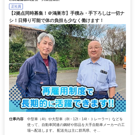
正社員
【2拠点同時募集！＠鴻巣市】手積み・手下ろしは一切ナ
シ！日帰り可能で体の負担も少なく働けます！
仕事内容
中型車（4t）や大型車（8t・12t・14t・トレーラー）などを
使って、自動車関連の鋼材や部品を大手自動車メーカーの工
場へ配送します。 配送先は主に群馬県、そ…