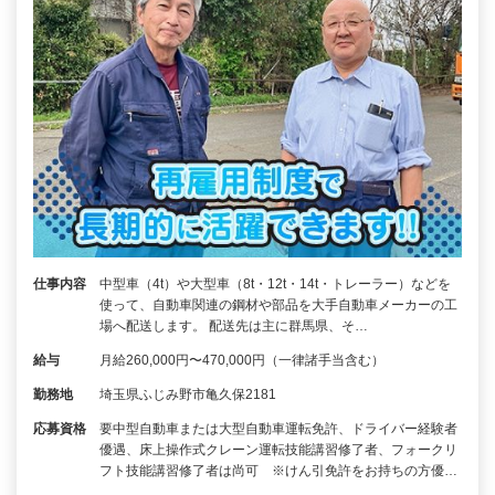
仕事内容
中型車（4t）や大型車（8t・12t・14t・トレーラー）などを
使って、自動車関連の鋼材や部品を大手自動車メーカーの工
場へ配送します。 配送先は主に群馬県、そ…
給与
月給260,000円〜470,000円（一律諸手当含む）
勤務地
埼玉県ふじみ野市亀久保2181
応募資格
要中型自動車または大型自動車運転免許、ドライバー経験者
優遇、床上操作式クレーン運転技能講習修了者、フォークリ
フト技能講習修了者は尚可 ※けん引免許をお持ちの方優…