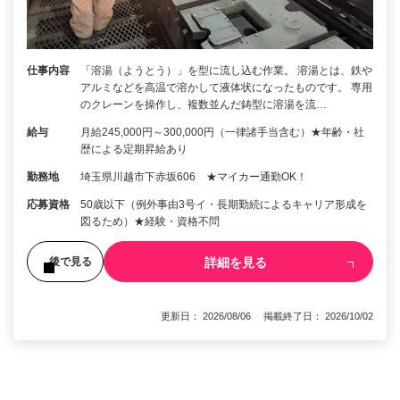
仕事内容
「溶湯（ようとう）」を型に流し込む作業。 溶湯とは、鉄や
アルミなどを高温で溶かして液体状になったものです。 専用
のクレーンを操作し、複数並んだ鋳型に溶湯を流…
給与
月給245,000円～300,000円（一律諸手当含む）★年齢・社
歴による定期昇給あり
勤務地
埼玉県川越市下赤坂606 ★マイカー通勤OK！
応募資格
50歳以下（例外事由3号イ・長期勤続によるキャリア形成を
図るため）★経験・資格不問
詳細を見る
後で見る
更新日： 2026/08/06 掲載終了日： 2026/10/02
1