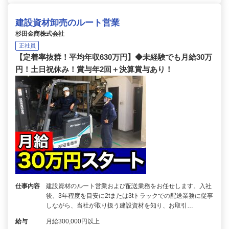
建設資材卸売のルート営業
杉田金商株式会社
正社員
【定着率抜群！平均年収630万円】◆未経験でも月給30万
円！土日祝休み！賞与年2回＋決算賞与あり！
仕事内容
建設資材のルート営業および配送業務をお任せします。入社
後、3年程度を目安に2tまたは3tトラックでの配送業務に従事
しながら、当社が取り扱う建設資材を知り、お取引…
給与
月給300,000円以上