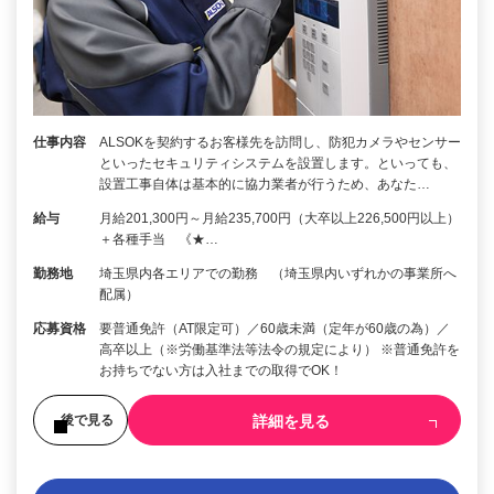
仕事内容
ALSOKを契約するお客様先を訪問し、防犯カメラやセンサー
といったセキュリティシステムを設置します。といっても、
設置工事自体は基本的に協力業者が行うため、あなた…
給与
月給201,300円～月給235,700円（大卒以上226,500円以上）
＋各種手当 《★…
勤務地
埼玉県内各エリアでの勤務 （埼玉県内いずれかの事業所へ
配属）
応募資格
要普通免許（AT限定可）／60歳未満（定年が60歳の為）／
高卒以上（※労働基準法等法令の規定により） ※普通免許を
お持ちでない方は入社までの取得でOK！
詳細を見る
後で見る