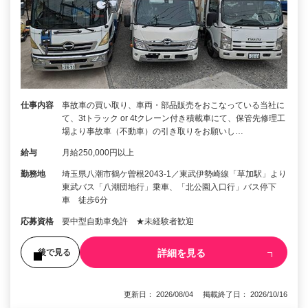
仕事内容
事故車の買い取り、車両・部品販売をおこなっている当社に
て、3tトラック or 4tクレーン付き積載車にて、保管先修理工
場より事故車（不動車）の引き取りをお願いし…
給与
月給250,000円以上
勤務地
埼玉県八潮市鶴ケ曽根2043-1／東武伊勢崎線「草加駅」より
東武バス「八潮団地行」乗車、「北公園入口行」バス停下
車 徒歩6分
応募資格
要中型自動車免許 ★未経験者歓迎
詳細を見る
後で見る
更新日： 2026/08/04 掲載終了日： 2026/10/16