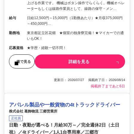
上げる作業です。 機械はボタン操作でらくらく。機械オペレ
ーターもしくは線路作業員として、線路の保守・メン…
給与
日給12,500円～15,000円（1勤務あたり）★月収375,000円
～450,000円…
勤務地
東京都足立区花畑 ★個室の独身寮完備！★マイカーでの通
いもOK！
応募資格
★学歴・経験一切不問！
詳細を見る
後で見る
更新日： 2026/07/27 掲載終了日： 2026/08/14
掲載終了まであと6日
アパレル製品や一般貨物の4tトラックドライバー
株式会社 葛飾物流 三郷営業所
正社員
日勤・夜勤が選べる！月給30万～／完全週休2日（土日
祝）／4tドライバー／1人1台専用車／三郷市