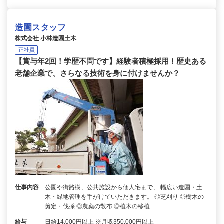
造園スタッフ
株式会社 小林造園土木
正社員
【賞与年2回！学歴不問です】経験者積極採用！歴史ある
老舗企業で、さらなる技術を身に付けませんか？
仕事内容
公園や街路樹、公共施設から個人宅まで、 幅広い造園・土
木・緑地管理を手がけていただきます。 ◎芝刈り ◎樹木の
剪定・伐採 ◎農薬の散布 ◎植木の移植……
給与
日給14,000円以上 ※月収350,000円以上