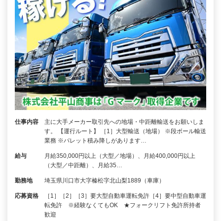
仕事内容
主に大手メーカー取引先への地場・中距離輸送をお願いしま
す。 【運行ルート】 ［1］大型輸送（地場） ※段ボール輸送
業務 ※パレット積み降しがあります…
給与
月給350,000円以上（大型／地場）、月給400,000円以上
（大型／中距離）、月給35…
勤務地
埼玉県川口市大字榛松字北山梨1889（車庫）
応募資格
［1］［2］［3］要大型自動車運転免許［4］要中型自動車運
転免許 ※経験なくてもOK ★フォークリフト免許所持者
歓迎