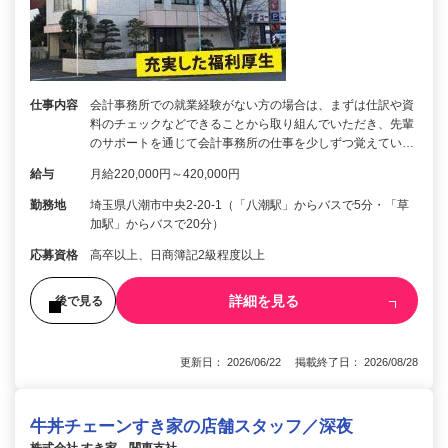
仕事内容
会計事務所での就業経験がない方の場合は、まずは仕訳や資
料のチェックなどできることから取り組んでいただき、先輩
のサポートを通じて会計事務所の仕事を少しずつ覚えてい…
給与
月給220,000円～420,000円
勤務地
埼玉県八潮市中央2-20-1（「八潮駅」からバスで5分・「草
加駅」からバスで20分）
応募資格
高卒以上、日商簿記2級程度以上
詳細を見る
後で見る
更新日： 2026/06/22 掲載終了日： 2026/08/28
牛丼チェーンすき家の店舗スタッフ／深夜
株式会社 すき家 関東支社