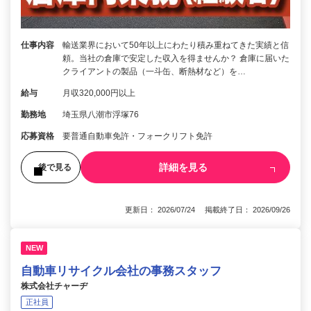
仕事内容
輸送業界において50年以上にわたり積み重ねてきた実績と信
頼。当社の倉庫で安定した収入を得ませんか？ 倉庫に届いた
クライアントの製品（一斗缶、断熱材など）を…
給与
月収320,000円以上
勤務地
埼玉県八潮市浮塚76
応募資格
要普通自動車免許・フォークリフト免許
詳細を見る
後で見る
更新日： 2026/07/24 掲載終了日： 2026/09/26
NEW
自動車リサイクル会社の事務スタッフ
株式会社チャーヂ
正社員