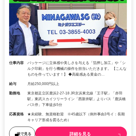
仕事内容
パッケージに立体感や美しさを与える「箔押し加工」や「シ
ルク印刷」を行う機械の操作を担当いただきます。 【こんな
ものを作っています！】 ◆高級感ある黄金の…
給与
月給250,000円以上
勤務地
東京都足立区鹿浜2-27-18 JR京浜東北線「王子駅」「赤羽
駅」東武スカイツリーライン「西新井駅」よりバス「鹿浜橋
バス停」下車徒歩5分
応募資格
★未経験、無資格歓迎 ※45歳以下（例外事由3号イ：長期
キャリア形成を図るため）
詳細を見る
後で見る