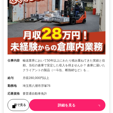
仕事内容
輸送業界において50年以上にわたり積み重ねてきた実績と信
頼。当社の倉庫で安定した収入を得ませんか？ 倉庫に届いた
クライアントの製品（一斗缶、断熱材など）を…
給与
月収280,000円以上
勤務地
埼玉県八潮市浮塚76
応募資格
要普通自動車免許
詳細を見る
後で見る