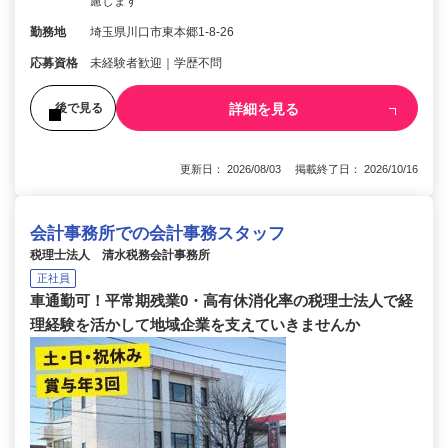
慮します
勤務地
埼玉県川口市東本郷1-8-26
応募資格
未経験者歓迎｜学歴不問
詳細を見る
後で見る
更新日： 2026/08/03 掲載終了日： 2026/10/16
会計事務所での会計事務スタッフ
税理士法人 清水税務会計事務所
正社員
車通勤可！平常期残業0・高有休消化率の税理士法人で経
理経験を活かして地域企業を支えていきませんか