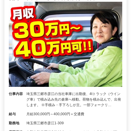
仕事内容
埼玉県三郷市彦江の当社車庫に出勤後、4tトラック（ウイン
グ車）で積み込み先の倉庫へ移動。荷物を積み込んで、出発
します。 ※手積み・手下ろしが主。一部フォークリ…
給与
月給300,000円～400,000円＋交通費
勤務地
埼玉県三郷市彦江1-309