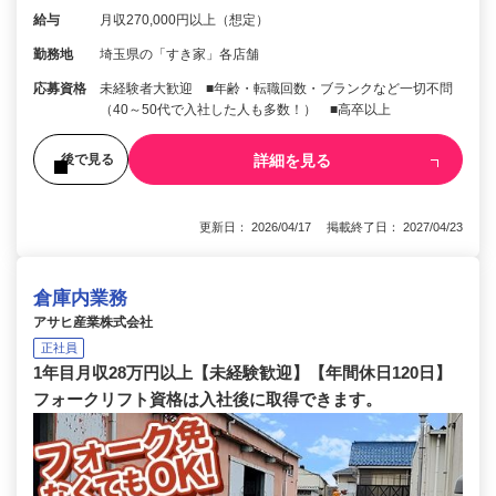
給与
月収270,000円以上（想定）
勤務地
埼玉県の「すき家」各店舗
応募資格
未経験者大歓迎 ■年齢・転職回数・ブランクなど一切不問
（40～50代で入社した人も多数！） ■高卒以上
詳細を見る
後で見る
更新日： 2026/04/17 掲載終了日： 2027/04/23
倉庫内業務
アサヒ産業株式会社
正社員
1年目月収28万円以上【未経験歓迎】【年間休日120日】
フォークリフト資格は入社後に取得できます。