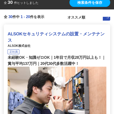
30
検索条件を保存
全
件ヒットしました
30
1
-
20
全
件中
件を表示
ALSOKセキュリティシステムの設置・メンテナン
ス
ALSOK株式会社
正社員
未経験OK・知識ゼロOK｜1年目で月収28万円以上も！｜
賞与平均137万円｜20代30代多数活躍中！