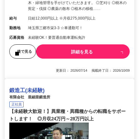
木・緑地管理を手がけていただきます。 ◎芝刈り ◎樹木の
剪定・伐採 ◎農薬の散布 ◎植木の移植……
給与
日給12,000円以上 ※月収275,000円以上
勤務地
埼玉県三郷市栄3-3 ☆車通勤可！
応募資格
未経験OK！要普通自動車運転免許
詳細を見る
後で見る
更新日： 2026/07/14 掲載終了日： 2026/10/09
鍛造工(未経験)
有限会社 亜細亜鍛造所
正社員
【未経験大歓迎！】異業種・異職種からの転職をサポー
トします！ ◎月収24万円～28万円以上