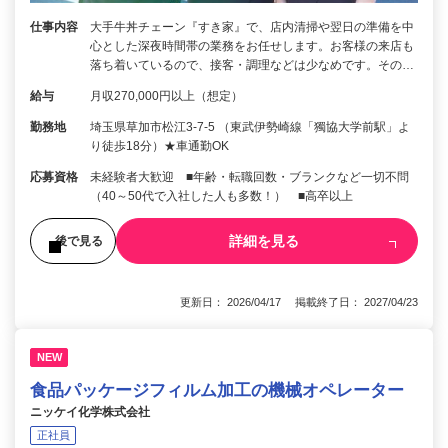
仕事内容
大手牛丼チェーン『すき家』で、店内清掃や翌日の準備を中
心とした深夜時間帯の業務をお任せします。お客様の来店も
落ち着いているので、接客・調理などは少なめです。その…
給与
月収270,000円以上（想定）
勤務地
埼玉県草加市松江3-7-5 （東武伊勢崎線「獨協大学前駅」よ
り徒歩18分）★車通勤OK
応募資格
未経験者大歓迎 ■年齢・転職回数・ブランクなど一切不問
（40～50代で入社した人も多数！） ■高卒以上
詳細を見る
後で見る
更新日： 2026/04/17 掲載終了日： 2027/04/23
NEW
食品パッケージフィルム加工の機械オペレーター
ニッケイ化学株式会社
正社員