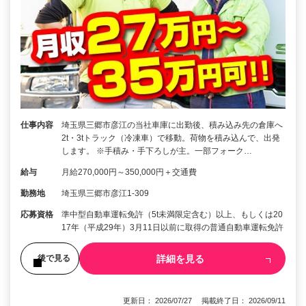
仕事内容
埼玉県三郷市彦江の当社車庫に出勤後、積み込み先の倉庫へ
2t・3tトラック（冷凍車）で移動。荷物を積み込んで、出発
します。 ※手積み・手下ろしが主。一部フォーク…
給与
月給270,000円～350,000円＋交通費
勤務地
埼玉県三郷市彦江1-309
応募資格
準中型自動車運転免許（5t未満限定含む）以上、もしくは20
17年（平成29年）3月11日以前に取得の普通自動車運転免許
詳細を見る
後で見る
更新日： 2026/07/27 掲載終了日： 2026/09/11