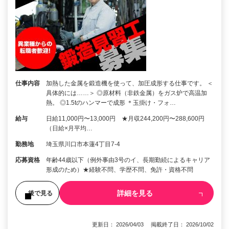
仕事内容
加熱した金属を鍛造機を使って、加圧成形する仕事です。 ＜
具体的には……＞ ◎原材料（非鉄金属）をガス炉で高温加
熱。 ◎1.5tのハンマーで成形 ＊玉掛け・フォ…
給与
日給11,000円〜13,000円 ★月収244,200円〜288,600円
（日給×月平均…
勤務地
埼玉県川口市本蓮4丁目7-4
応募資格
年齢44歳以下（例外事由3号のイ、長期勤続によるキャリア
形成のため）★経験不問、学歴不問、免許・資格不問
詳細を見る
後で見る
更新日： 2026/04/03 掲載終了日： 2026/10/02