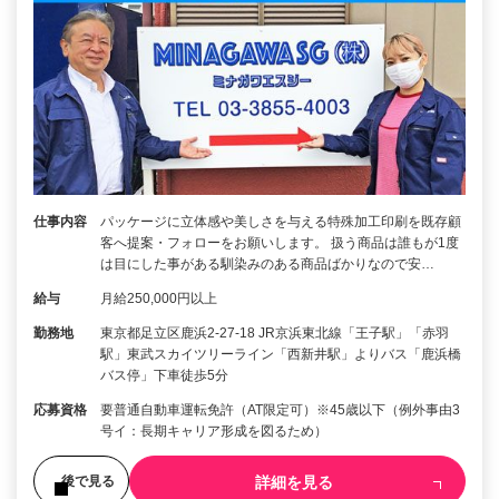
仕事内容
パッケージに立体感や美しさを与える特殊加工印刷を既存顧
客へ提案・フォローをお願いします。 扱う商品は誰もが1度
は目にした事がある馴染みのある商品ばかりなので安…
給与
月給250,000円以上
勤務地
東京都足立区鹿浜2-27-18 JR京浜東北線「王子駅」「赤羽
駅」東武スカイツリーライン「西新井駅」よりバス「鹿浜橋
バス停」下車徒歩5分
応募資格
要普通自動車運転免許（AT限定可）※45歳以下（例外事由3
号イ：長期キャリア形成を図るため）
詳細を見る
後で見る