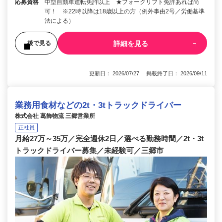
応募資格
中型自動車運転免許以上 ★フォークリフト免許あれば尚
可！ ※22時以降は18歳以上の方（例外事由2号／労働基準
法による）
詳細を見る
後で見る
更新日： 2026/07/27 掲載終了日： 2026/09/11
業務用食材などの2t・3tトラックドライバー
株式会社 葛飾物流 三郷営業所
正社員
月給27万～35万／完全週休2日／選べる勤務時間／2t・3t
トラックドライバー募集／未経験可／三郷市