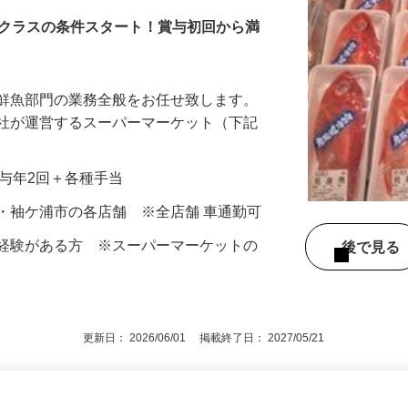
会社】
フクラスの条件スタート！賞与初回から満
る鮮魚部門の業務全般をお任せ致します。
会社が運営するスーパーマーケット（下記
…
＋賞与年2回＋各種手当
・袖ケ浦市の各店舗 ※全店舗 車通勤可
魚経験がある方 ※スーパーマーケットの
後で見
す
更新日： 2026/06/01 掲載終了日： 2027/05/21