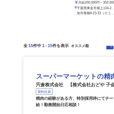
大台工業株式会社
フ）
基本給240,000円以上＋各種手当
月給200,000円～350,0
千葉県君津市君津 日本製鉄（株）
千葉県東金市堀上134-
東日本製鉄所構内（君津地区）
加市青柳8-23-33（そう..
全
15
件中
1
-
15
件を表示
スーパーマーケットの精
宍倉株式会社 【株式会社おどや 子
契約社員
精肉の経験がある方、特別採用枠にてチ
給！勤務開始日応相談！