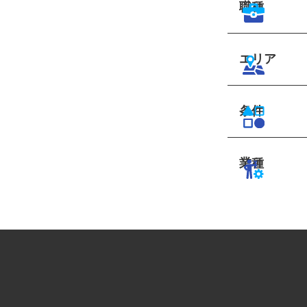
職種
エリア
条件
業種