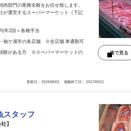
る精肉部門の業務全般をお任せ致します。
会社が運営するスーパーマーケット（下記
…
＋賞与年2回＋各種手当
・袖ケ浦市の各店舗 ※全店舗 車通勤可
魚経験がある方 ※スーパーマーケットの
後で見
す
更新日： 2026/06/01 掲載終了日： 2027/05/21
魚スタッフ