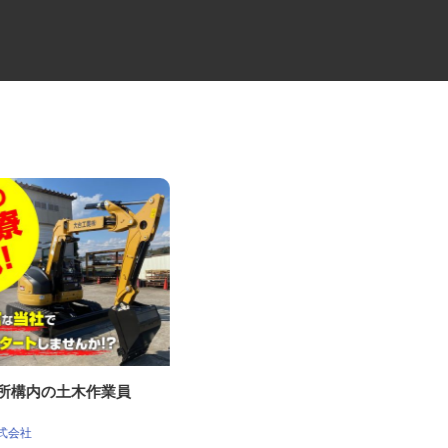
鉄所構内の土木作業員
総合商社のルート営業スタッフ
株式会社 テイ・エイ・エフ（TAF タ