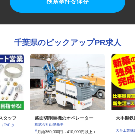
検索条件を保存
千葉県のピックアップPR求人
業スタッフ
路面切削重機のオペレーター
大手製
株式会社山健商事
（TAF タ