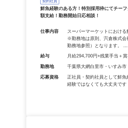
宍倉株式会社 【株式会社おどや 子
契約社員
鮮魚経験のある方！特別採用枠にてチー
額支給！勤務開始日応相談！
仕事内容
スーパーマーケットにおけ
※勤務地は原則、宍倉株式
勤務地参照）となります。 
給与
月給294,700円+残業手当
勤務地
千葉県大網白里市・いすみ市
応募資格
正社員・契約社員として鮮
経験ではなくても大丈夫で