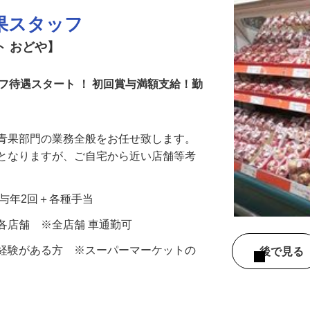
果スタッフ
ト おどや】
フ待遇スタート ！ 初回賞与満額支給！勤
る青果部門の業務全般をお任せ致します。
象となりますが、ご自宅から近い店舗等考
＋賞与年2回＋各種手当
各店舗 ※全店舗 車通勤可
果経験がある方 ※スーパーマーケットの
後で見
す