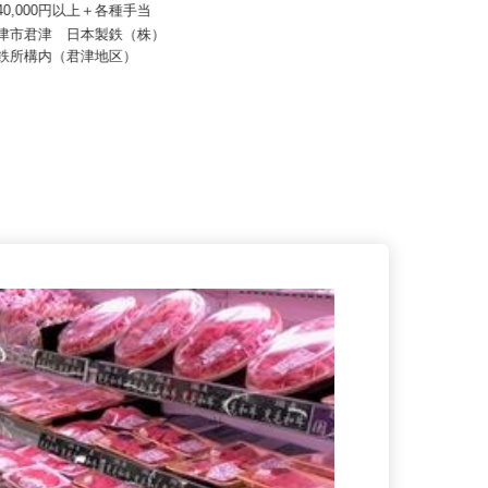
株式会社
フ）
240,000円以上＋各種手当
月給200,000円～350,000円
君津市君津 日本製鉄（株）
千葉県東金市堀上134-2、埼玉県草
製鉄所構内（君津地区）
加市青柳8-23-33（そう...