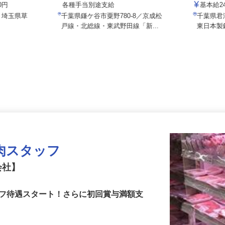
大台工業
月給360,000円～410,000円以上＋
00円
各種手当別途支給
基本給
2、埼玉県草
千葉県鎌ケ谷市粟野780-8／京成松
千葉県
.
戸線・北総線・東武野田線「新...
東日本
肉スタッフ
会社】
ーフ待遇スタート！さらに初回賞与満額支