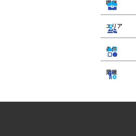
職種
エリア
条件
業種