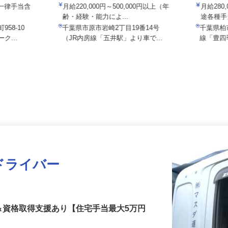
株式会社大師鉄工所 市原工場
浮ヶ谷興
 ※一律手当含
月給220,000円～500,000円以上（年
月給28
齢・経験・能力によ...
途各
958-10
千葉県市原市岩崎2丁目19番14号
千葉県
ク...
（JR内房線「五井駅」より車で...
線「豊
ドライバー
＆資格取得支援あり【住宅手当最大5万円