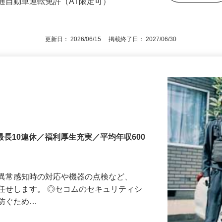
3号のイ／長期キャリア形成のため／職業
後で見
通自動車運転免許（AT限定可）
更新日： 2026/06/15 掲載終了日： 2027/06/30
最長10連休／福利厚生充実／平均年収600
る異常感知時の対応や機器の点検など、
任せします。 ◎セコムのセキュリティシ