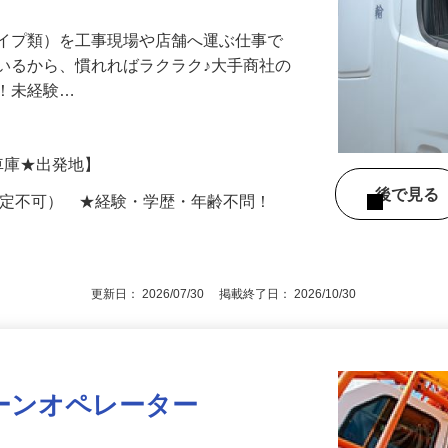
パイプ類）を工事現場や店舗へ運ぶ仕事で
いるから、慣れればラクラク♪大手商社の
群！未経験…
【車庫★出発地】
後で見
限定不可） ★経験・学歴・年齢不問！
更新日： 2026/07/30 掲載終了日： 2026/10/30
ーンオペレーター