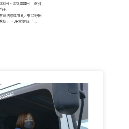
産有限会社
所
0,000円～320,000円 ※別
月給270,000円以上 ※一律手当含
種手当有
む
柏市豊四季379-6／東武野田
千葉県千葉市若葉区上泉町958-10
四季駅」・JR常磐線「...
ヨコレイちばリサーチパーク...