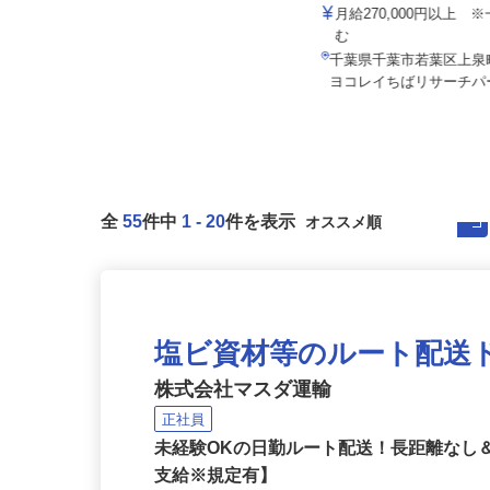
浮ヶ谷興産有限会社
所
月給280,000円～320,000円 ※別
月給270,000円以上
途各種手当有
む
千葉県柏市豊四季379-6／東武野田
千葉県千葉市若葉区上泉町
線「豊四季駅」・JR常磐線「...
ヨコレイちばリサーチパー
全
55
件中
1
-
20
件を表示
塩ビ資材等のルート配送
株式会社マスダ運輸
正社員
未経験OKの日勤ルート配送！長距離なし