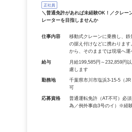
内宮運輸機工株式会社
正社員
＼普通免許があれば未経験OK！／クレー
レーターを目指しませんか
仕事内容
移動式クレーンに乗務し、
の据え付けなどに携わりま
から、そのままでは現場へ
給与
月給199,585円～232,
慮します
勤務地
千葉県市川市塩浜3-15-5
可
応募資格
普通運転免許（AT不可）必
為／例外事由3号のイ）※経