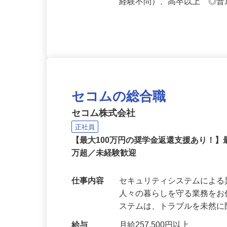
応募資格
未経験39歳まで（例外事由
経験不問）、高卒以上 ◎普
セコムの総合職
セコム株式会社
正社員
【最大100万円の奨学金返還支援あり！】
万超／未経験歓迎
仕事内容
セキュリティシステムによ
人々の暮らしを守る業務をお