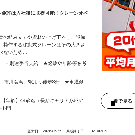
ン免許は入社後に取得可能！クレーンオペ
鉄骨の組み立てや資材の上げ下ろし、設備
す。操作する移動式クレーンはその大きさ
運べないため…
859円以上＋別途手当支給 ★経験や年齢等を考
（JR「市川塩浜」駅より徒歩8分）★車通勤
須 【年齢】44歳迄（長期キャリア形成の
後で見
験不問