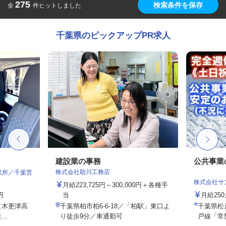
275
検索条件を保存
全
件ヒットしました
千葉県のピックアップPR求人
建設業の事務
公共事業
株式会社助川工務店
業所／千葉営
株式会社サ
月給223,725円～300,000円＋各種手
円
当
月給25
（木更津高
千葉県柏市柏6-6-18／「柏駅」東口よ
千葉県松戸
..
り徒歩9分／車通勤可
戸線「常