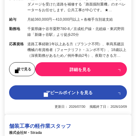
ダメージを受けた道路を補修する「路面掘削重機」のオペレ
ーターをお任せします。公共工事が中心です。 ★…
給与
月給360,000円～410,000円以上＋各種手当別途支給
勤務地
千葉県鎌ケ谷市粟野780-8／京成松戸線・北総線・東武野田
線「新鎌ヶ谷駅」より徒歩20分
応募資格
道路工事経験1年以上ある方（ブランク不問）、車両系建設
機械の有資格者（フォークリフト・ユンボ不可）、18歳以上
（深夜勤務があるため／例外事由2号）、夜勤できる方…
詳細を見る
後で見る
アピールポイントを見る
更新日： 2026/07/30 掲載終了日： 2026/10/09
舗装工事の軽作業スタッフ
株式会社M・Strada