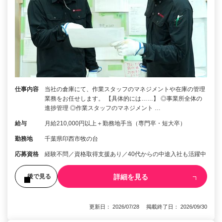
仕事内容
当社の倉庫にて、作業スタッフのマネジメントや在庫の管理
業務をお任せします。 【具体的には……】 ◎事業所全体の
進捗管理 ◎作業スタッフのマネジメント …
給与
月給210,000円以上＋勤務地手当（専門卒・短大卒）
勤務地
千葉県印西市牧の台
応募資格
経験不問／資格取得支援あり／40代からの中途入社も活躍中
詳細を見る
後で見る
更新日： 2026/07/28 掲載終了日： 2026/09/30