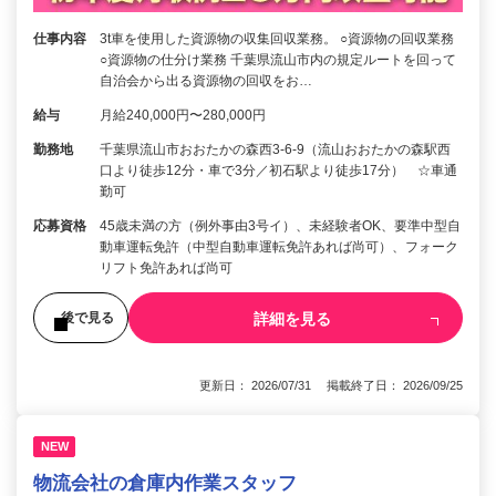
仕事内容
3t車を使用した資源物の収集回収業務。 ○資源物の回収業務
○資源物の仕分け業務 千葉県流山市内の規定ルートを回って
自治会から出る資源物の回収をお…
給与
月給240,000円〜280,000円
勤務地
千葉県流山市おおたかの森西3-6-9（流山おおたかの森駅西
口より徒歩12分・車で3分／初石駅より徒歩17分） ☆車通
勤可
応募資格
45歳未満の方（例外事由3号イ）、未経験者OK、要準中型自
動車運転免許（中型自動車運転免許あれば尚可）、フォーク
リフト免許あれば尚可
詳細を見る
後で見る
更新日： 2026/07/31 掲載終了日： 2026/09/25
NEW
物流会社の倉庫内作業スタッフ