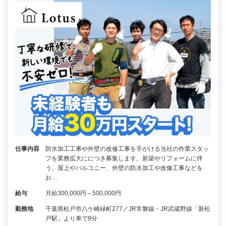
仕事内容
防水加工工事や外壁の改修工事を手がける当社の作業スタッ
フを業務拡大ににつき募集します。新築やリフォームに伴
う、屋上やバルコニー、外壁の防水加工や改修工事などを
お…
給与
月給300,000円～500,000円
勤務地
千葉県松戸市八ケ崎緑町277／JR常磐線・JR武蔵野線「新松
戸駅」より車で9分