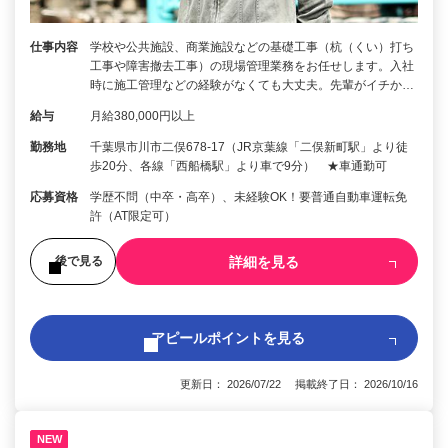
仕事内容
学校や公共施設、商業施設などの基礎工事（杭（くい）打ち
工事や障害撤去工事）の現場管理業務をお任せします。入社
時に施工管理などの経験がなくても大丈夫。先輩がイチか…
給与
月給380,000円以上
勤務地
千葉県市川市二俣678-17（JR京葉線「二俣新町駅」より徒
歩20分、各線「西船橋駅」より車で9分） ★車通勤可
応募資格
学歴不問（中卒・高卒）、未経験OK！要普通自動車運転免
許（AT限定可）
詳細を見る
後で見る
アピールポイントを見る
更新日： 2026/07/22 掲載終了日： 2026/10/16
NEW