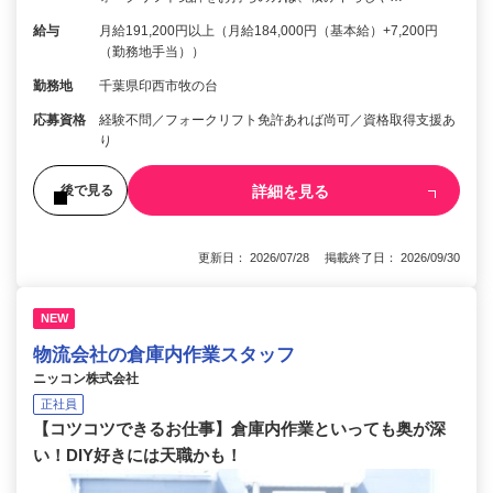
給与
月給191,200円以上（月給184,000円（基本給）+7,200円
（勤務地手当））
勤務地
千葉県印西市牧の台
応募資格
経験不問／フォークリフト免許あれば尚可／資格取得支援あ
り
詳細を見る
後で見る
更新日： 2026/07/28 掲載終了日： 2026/09/30
NEW
物流会社の倉庫内作業スタッフ
ニッコン株式会社
正社員
【コツコツできるお仕事】倉庫内作業といっても奥が深
い！DIY好きには天職かも！