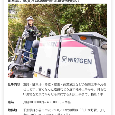
応相談。家賃月25,000円※水道光熱費込！
仕事内容
道路・駐車場・歩道・空港・商業施設などの舗装工事をお任
せします。古くなった道路などを直す修繕工事から、何もな
い更地を丈夫で平らなものにする新設工事まで、幅広く手…
給与
月給300,000円～450,000円＋手当
勤務地
千葉県鎌ケ谷市中沢359-8／JR武蔵野線「市川大野駅」より
車で10分（各バス停から徒歩5分）