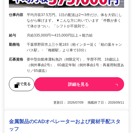
仕事内容
平均月収37.5万円。1日の配送は2〜3件だけ。体を大切にし
ながら稼げます。 ▼こんな方に向いています 「件数が多く
て体がきつい」 「シフトが不規則で…
給与
月給335,000円〜415,000円以上＋能力給
勤務地
千葉県野田市上三ケ尾183（柏インター近く「柏の葉キャン
パス駅」・「梅郷駅」より車で10分）
応募資格
要中型自動車運転免許（8t限定可）、学歴不問、18歳以上
（例外事由2号）、60歳定年制（例外事由1号：再雇用制度あ
り／65歳迄）
詳細を見る
後で見る
更新日： 2026/07/09 掲載終了日： 2026/09/11
金属製品のCADオペレーターおよび資材手配スタ
ッフ