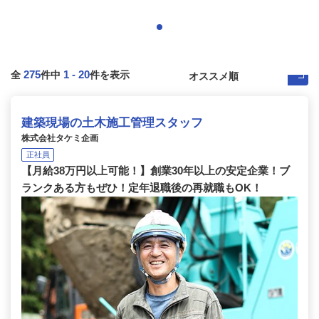
275
1
-
20
全
件中
件を表示
建築現場の土木施工管理スタッフ
株式会社タケミ企画
正社員
【月給38万円以上可能！】創業30年以上の安定企業！ブ
ランクある方もぜひ！定年退職後の再就職もOK！