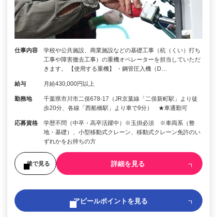
仕事内容
学校や公共施設、商業施設などの基礎工事（杭（くい）打ち
工事や障害撤去工事）の重機オペレーターを担当していただ
きます。 【使用する重機】 ・鋼管圧入機（D…
給与
月給430,000円以上
勤務地
千葉県市川市二俣678-17（JR京葉線「二俣新町駅」より徒
歩20分、各線「西船橋駅」より車で9分） ★車通勤可
応募資格
学歴不問（中卒・高卒活躍中）※玉掛必須 ※車両系（整
地・基礎）、小型移動式クレーン、移動式クレーン免許のい
ずれかをお持ちの方
詳細を見る
後で見る
アピールポイントを見る