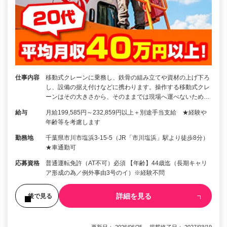
仕事内容
移動式クレーンに乗務し、鉄骨の組み立てや資材の上げ下ろ
し、設備の据え付けなどに携わります。操作する移動式クレ
ーンはその大きさから、そのままでは現場へ運べないため…
給与
月給199,585円～232,859円以上＋別途手当支給 ★経験や
年齢等を考慮します
勤務地
千葉県市川市塩浜3-15-5（JR「市川塩浜」駅より徒歩8分）
★車通勤可
応募資格
普通運転免許（AT不可）必須 【年齢】44歳迄（長期キャリ
ア形成の為／例外事由3号のイ）※経験不問
詳細を見る
後で見る
更新日： 2026/06/25 掲載終了日： 2027/03/19