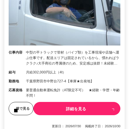
仕事内容
中型の平トラックで管材（パイプ類）を工事現場や店舗へ運
ぶ仕事です。配送エリアは固定されているから、慣れればラ
クラク♪大手商社の専属便のため、安定感は抜群！未経験…
給与
月給302,000円以上（4t）
勤務地
千葉県野田市中野台727-4【車庫★出発地】
応募資格
要普通自動車運転免許（AT限定不可） ★経験・学歴・年齢
不問！
詳細を見る
後で見る
更新日： 2026/07/30 掲載終了日： 2026/10/30