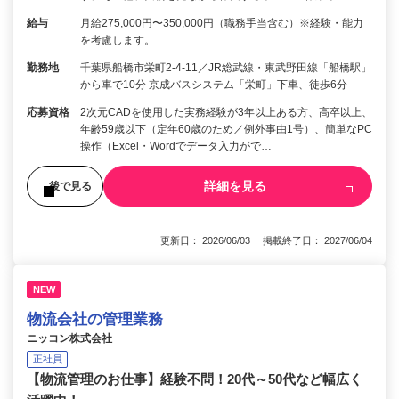
給与
月給275,000円〜350,000円（職務手当含む）※経験・能力
を考慮します。
勤務地
千葉県船橋市栄町2-4-11／JR総武線・東武野田線「船橋駅」
から車で10分 京成バスシステム「栄町」下車、徒歩6分
応募資格
2次元CADを使用した実務経験が3年以上ある方、高卒以上、
年齢59歳以下（定年60歳のため／例外事由1号）、簡単なPC
操作（Excel・Wordでデータ入力がで…
詳細を見る
後で見る
更新日： 2026/06/03 掲載終了日： 2027/06/04
NEW
物流会社の管理業務
ニッコン株式会社
正社員
【物流管理のお仕事】経験不問！20代～50代など幅広く