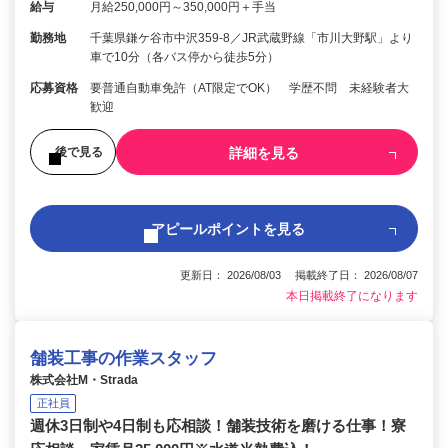
給与
月給250,000円～350,000円＋手当
勤務地
千葉県鎌ケ谷市中沢359-8／JR武蔵野線「市川大野駅」より
車で10分（各バス停から徒歩5分）
応募資格
要普通自動車免許（AT限定でOK） 学歴不問 未経験者大
歓迎
詳細を見る
後で見る
アピールポイントを見る
更新日： 2026/08/03 掲載終了日： 2026/08/07
本日掲載終了になります
舗装工事の作業スタッフ
株式会社M・Strada
正社員
週休3日制や4日制も応相談！舗装技術を磨ける仕事！寮