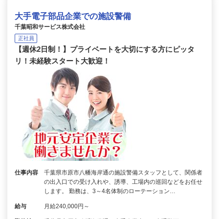
大手電子部品企業での施設警備
千葉昭和サービス株式会社
正社員
【週休2日制！】プライベートを大切にする方にピッタ
リ！未経験スタート大歓迎！
仕事内容
千葉県市原市八幡海岸通の施設警備スタッフとして、関係者
の出入口での受け入れや、誘導、工場内の巡回などをお任せ
します。 勤務は、3～4名体制のローテーション…
給与
月給240,000円～