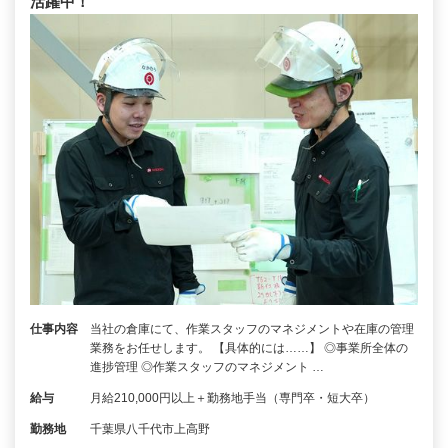
活躍中！
仕事内容
当社の倉庫にて、作業スタッフのマネジメントや在庫の管理
業務をお任せします。 【具体的には……】 ◎事業所全体の
進捗管理 ◎作業スタッフのマネジメント …
給与
月給210,000円以上＋勤務地手当（専門卒・短大卒）
勤務地
千葉県八千代市上高野