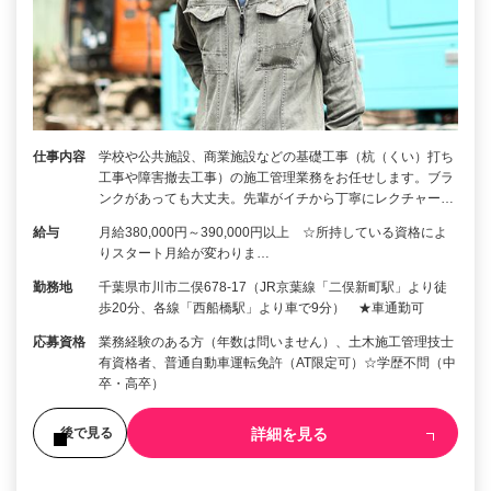
仕事内容
学校や公共施設、商業施設などの基礎工事（杭（くい）打ち
工事や障害撤去工事）の施工管理業務をお任せします。ブラ
ンクがあっても大丈夫。先輩がイチから丁寧にレクチャー…
給与
月給380,000円～390,000円以上 ☆所持している資格によ
りスタート月給が変わりま…
勤務地
千葉県市川市二俣678-17（JR京葉線「二俣新町駅」より徒
歩20分、各線「西船橋駅」より車で9分） ★車通勤可
応募資格
業務経験のある方（年数は問いません）、土木施工管理技士
有資格者、普通自動車運転免許（AT限定可）☆学歴不問（中
卒・高卒）
詳細を見る
後で見る