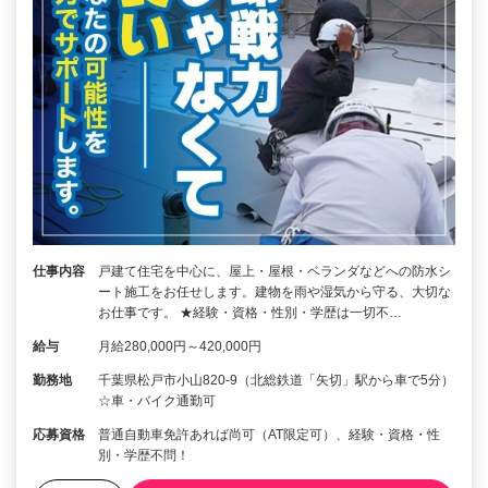
仕事内容
戸建て住宅を中心に、屋上・屋根・ベランダなどへの防水シ
ート施工をお任せします。建物を雨や湿気から守る、大切な
お仕事です。 ★経験・資格・性別・学歴は一切不…
給与
月給280,000円～420,000円
勤務地
千葉県松戸市小山820-9（北総鉄道「矢切」駅から車で5分）
☆車・バイク通勤可
応募資格
普通自動車免許あれば尚可（AT限定可）、経験・資格・性
別・学歴不問！