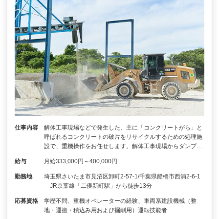
仕事内容
解体工事現場などで発生した、主に「コンクリートがら」と
呼ばれるコンクリートの破片をリサイクルするための処理施
設で、重機操作をお任せします。解体工事現場からダンプ…
給与
月給333,000円～400,000円
勤務地
埼玉県さいたま市見沼区卸町2-57-1/千葉県船橋市西浦2-6-1
JR京葉線「二俣新町駅」から徒歩13分
応募資格
学歴不問、重機オペレーターの経験、車両系建設機械（整
地・運搬・積込み用および掘削用）運転技能者