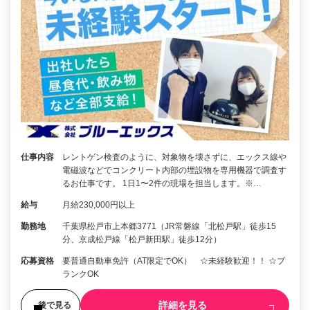
仕事内容
レントゲン検査のように、対象物を壊さずに、エックス線や
電磁波などでコンクリート内部の埋設物を専用機器で調査す
るお仕事です。 1日1〜2件の現場を担当します。※…
給与
月給230,000円以上
勤務地
千葉県松戸市上本郷3771（JR常磐線「北松戸駅」徒歩15
分、京成松戸線「松戸新田駅」徒歩12分）
応募資格
要普通自動車免許（AT限定でOK） ☆未経験歓迎！！ ☆ブ
ランクOK
詳細を見る
後で見る