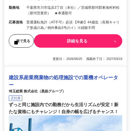
勤務地
千葉県市川市塩浜3丁目（本社）／茨城県那珂郡東海村村松
（那珂営業所） ★車通勤可
応募資格
普通運転免許（AT不可）必須 【年齢】44歳迄（長期キャリ
ア形成の為／例外事由3号のイ）※経験不問
詳細を見る
後で見る
更新日： 2026/06/25 掲載終了日： 2027/03/19
建設系産業廃棄物の処理施設での重機オペレータ
ー
埼玉総業 株式会社（黒姫グループ）
正社員
ずっと同じ施設内での勤務だから生活リズムが安定！新
たな資格にもチャレンジ！自身の幅を広げるチャンス！