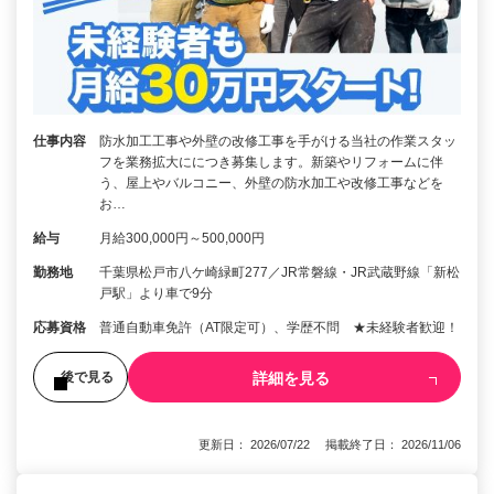
仕事内容
防水加工工事や外壁の改修工事を手がける当社の作業スタッ
フを業務拡大ににつき募集します。新築やリフォームに伴
う、屋上やバルコニー、外壁の防水加工や改修工事などを
お…
給与
月給300,000円～500,000円
勤務地
千葉県松戸市八ケ崎緑町277／JR常磐線・JR武蔵野線「新松
戸駅」より車で9分
応募資格
普通自動車免許（AT限定可）、学歴不問 ★未経験者歓迎！
詳細を見る
後で見る
更新日： 2026/07/22 掲載終了日： 2026/11/06