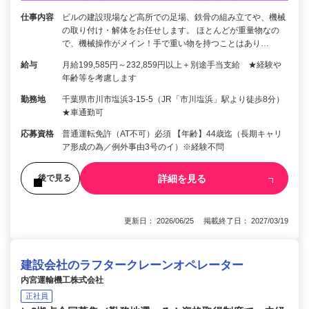
仕事内容
ビルの建設現場など高所での足場、鉄骨の組み立てや、機械
の取り付け・解体をお任せします。 ほとんどが重量物なの
で、機械操作がメイン！手で重い物を持つことはあり…
給与
月給199,585円～232,859円以上＋別途手当支給 ★経験や
年齢等を考慮します
勤務地
千葉県市川市塩浜3-15-5（JR「市川塩浜」駅より徒歩8分）
★車通勤可
応募資格
普通運転免許（AT不可）必須 【年齢】44歳迄（長期キャリ
ア形成の為／例外事由3号のイ）※経験不問
詳細を見る
後で見る
更新日： 2026/06/25 掲載終了日： 2027/03/19
建設会社のラフタークレーンオペレーター
内宮運輸機工株式会社
正社員