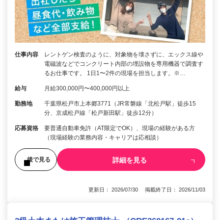
仕事内容
レントゲン検査のように、対象物を壊さずに、エックス線や
電磁波などでコンクリート内部の埋設物を専用機器で調査す
るお仕事です。 1日1〜2件の現場を担当します。※…
給与
月給300,000円〜400,000円以上
勤務地
千葉県松戸市上本郷3771（JR常磐線「北松戸駅」徒歩15
分、京成松戸線「松戸新田駅」徒歩12分）
応募資格
要普通自動車免許（AT限定でOK）、現場の経験がある方
（現場経験の業務内容・キャリアは応相談）
詳細を見る
後で見る
更新日： 2026/07/30 掲載終了日： 2026/11/03