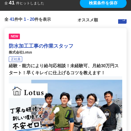
41
検索条件を保存
全
件ヒットしました
41
1
-
20
全
件中
件を表示
NEW
防水加工工事の作業スタッフ
株式会社Lotus
正社員
経験・能力により給与応相談！未経験可、月給30万円ス
タート！早くキレイに仕上げるコツを教えます！