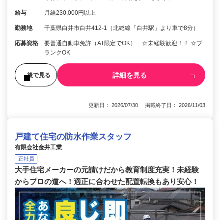
給与
月給230,000円以上
勤務地
千葉県白井市白井412-1（北総線「白井駅」より車で8分）
応募資格
要普通自動車免許（AT限定でOK） ☆未経験歓迎！！ ☆ブ
ランクOK
詳細を見る
後で見る
更新日： 2026/07/30 掲載終了日： 2026/11/03
戸建て住宅の防水作業スタッフ
有限会社金井工業
正社員
大手住宅メーカーの元請けだから教育制度充実！未経験
からプロの道へ！適正に合わせた配置転換もあり安心！