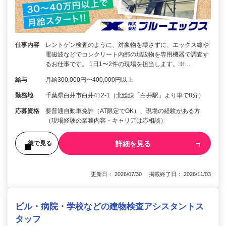
仕事内容
レントゲン検査のように、対象物を壊さずに、エックス線や
電磁波などでコンクリート内部の埋設物を専用機器で調査す
るお仕事です。 1日1〜2件の現場を担当します。※…
給与
月給300,000円〜400,000円以上
勤務地
千葉県白井市白井412-1（北総線「白井駅」より車で8分）
応募資格
要普通自動車免許（AT限定でOK）、現場の経験がある方
（現場経験の業務内容・キャリアは応相談）
詳細を見る
後で見る
更新日： 2026/07/30 掲載終了日： 2026/11/03
ビル・病院・学校などの建物検査アシスタントス
タッフ