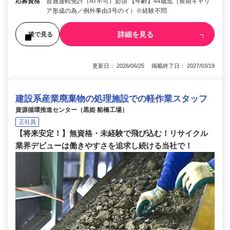
応募資格
普通運転免許（AT不可）必須 【年齢】44歳迄（長期キャリ
ア形成の為／例外事由3号のイ）※経験不問
詳細を見る
後で見る
更新日： 2026/06/25 掲載終了日： 2027/03/19
建設系産業廃棄物の処理施設での軽作業スタッフ
資源循環推進センター（黒姫 船橋工場）
正社員
【将来安定！】無資格・未経験で飛び込む！リサイクル
業界デビューは働きやすさを追求し続ける当社で！