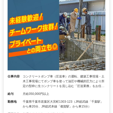
仕事内容
コンクリートポンプ車（圧送車）の運転、建築工事現場・土
木工事現場にてポンプ車を使って油圧や機械的圧力により所
定の型枠に生コンクリートを流し込む「圧送業務」をお任…
給与
月給350,000円以上
勤務地
千葉県千葉市若葉区大宮町1303-123（JR総武線「千葉駅」
から車20分、JR総武本線「都賀駅」から車15分）