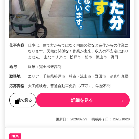
仕事内容
仕事は、建て方からではなく内部の壁など造作からの作業に
なります。天候に関係なく作業が出来、収入の不安定はあり
ません。 主なエリアは、松戸市・柏市・流山市・野田…
給与
報酬：完全出来高制
勤務地
エリア：千葉県松戸市・柏市・流山市・野田市 ※直行直帰
応募資格
大工経験者、普通自動車免許（AT可）、学歴不問
詳細を見る
後で見る
更新日： 2026/07/29 掲載終了日： 2026/10/28
NEW