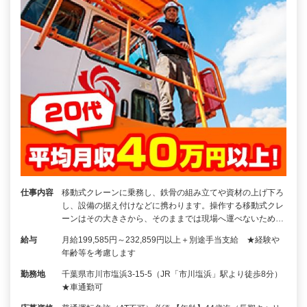
仕事内容
移動式クレーンに乗務し、鉄骨の組み立てや資材の上げ下ろ
し、設備の据え付けなどに携わります。操作する移動式クレ
ーンはその大きさから、そのままでは現場へ運べないため…
給与
月給199,585円～232,859円以上＋別途手当支給 ★経験や
年齢等を考慮します
勤務地
千葉県市川市塩浜3-15-5（JR「市川塩浜」駅より徒歩8分）
★車通勤可