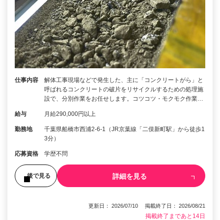
仕事内容
解体工事現場などで発生した、主に「コンクリートがら」と
呼ばれるコンクリートの破片をリサイクルするための処理施
設で、分別作業をお任せします。コツコツ・モクモク作業…
給与
月給290,000円以上
勤務地
千葉県船橋市西浦2-6-1（JR京葉線「二俣新町駅」から徒歩1
3分）
応募資格
学歴不問
詳細を見る
後で見る
更新日： 2026/07/10 掲載終了日： 2026/08/21
掲載終了まであと14日