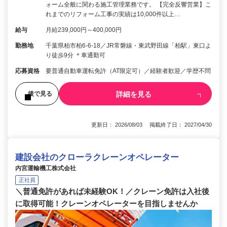
ォーム全般に関わる施工管理業務です。 【完全反響営業】こ
れまでのリフォーム工事の実績は10,000件以上…
給与
月給239,000円～400,000円
勤務地
千葉県柏市柏6-6-18／JR常磐線・東武野田線「柏駅」東口よ
り徒歩9分 ＊車通勤可
応募資格
要普通自動車運転免許（AT限定可）／経験者歓迎／学歴不問
詳細を見る
後で見る
更新日： 2026/08/03 掲載終了日： 2027/04/30
建設会社のクローラクレーンオペレーター
内宮運輸機工株式会社
正社員
＼普通免許があれば未経験OK！／クレーン免許は入社後
に取得可能！クレーンオペレーターを目指しませんか