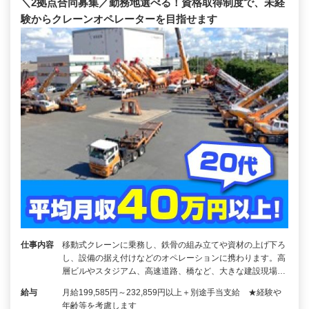
＼2拠点合同募集／勤務地選べる！資格取得制度で、未経
験からクレーンオペレーターを目指せます
仕事内容
移動式クレーンに乗務し、鉄骨の組み立てや資材の上げ下ろ
し、設備の据え付けなどのオペレーションに携わります。高
層ビルやスタジアム、高速道路、橋など、大きな建設現場…
給与
月給199,585円～232,859円以上＋別途手当支給 ★経験や
年齢等を考慮します