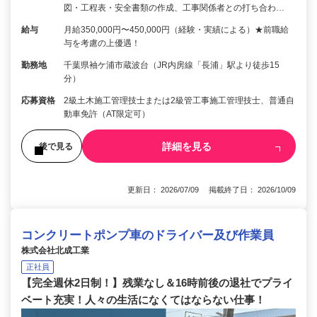
図・工程表・安全書類の作成、工事関係者との打ち合わ…
給与
月給350,000円〜450,000円（経験・実績による）★前職給
与を考慮の上優遇！
勤務地
千葉県袖ケ浦市蔵波台（JR内房線「長浦」駅より徒歩15
分）
応募資格
2級土木施工管理技士または2級管工事施工管理技士、普通自
動車免許（AT限定可）
詳細を見る
後で見る
更新日： 2026/07/09 掲載終了日： 2026/10/09
コンクリートポンプ車のドライバー及び作業員
株式会社北成工業
正社員
【完全週休2日制！】残業なし＆16時前後の退社でプライ
ベート充実！人々の生活になくてはならない仕事！