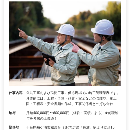
仕事内容
公共工事および民間工事に係る現場での施工管理業務です。
具体的には、工程・予算・品質・安全などの管理や、施工
図・工程表・安全書類の作成、工事関係者との打ち合わ…
給与
月給400,000円〜600,000円（経験・実績による）★前職給
与を考慮の上優遇！
勤務地
千葉県袖ケ浦市蔵波台（JR内房線「長浦」駅より徒歩15