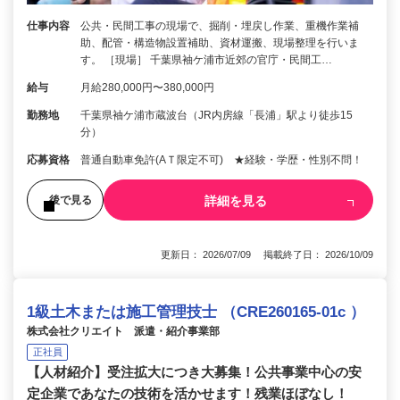
仕事内容
公共・民間工事の現場で、掘削・埋戻し作業、重機作業補
助、配管・構造物設置補助、資材運搬、現場整理を行いま
す。 ［現場］ 千葉県袖ケ浦市近郊の官庁・民間工…
給与
月給280,000円〜380,000円
勤務地
千葉県袖ケ浦市蔵波台（JR内房線「長浦」駅より徒歩15
分）
応募資格
普通自動車免許(AＴ限定不可) ★経験・学歴・性別不問！
詳細を見る
後で見る
更新日： 2026/07/09 掲載終了日： 2026/10/09
1級土木または施工管理技士 （CRE260165-01c ）
株式会社クリエイト 派遣・紹介事業部
正社員
【人材紹介】受注拡大につき大募集！公共事業中心の安
定企業であなたの技術を活かせます！残業ほぼなし！