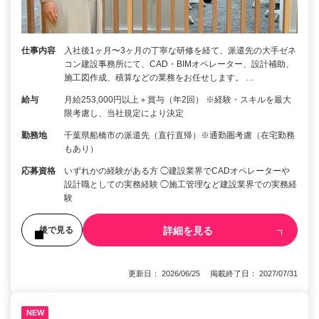
仕事内容
入社後1ヶ月〜3ヶ月の丁寧な研修を経て、派遣先の大手ゼネ
コン建設事務所にて、CAD・BIMオペレーター、設計補助、
施工図作成、積算などの業務をお任せします。 …
給与
月給253,000円以上＋賞与（年2回） ※経験・スキルを最大
限考慮し、当社規定により決定
勤務地
千葉県船橋市の派遣先（直行直帰）※通勤圏考慮（在宅勤務
もあり）
応募資格
いずれかの経験がある方 ◯建設業界でCADオペレーターや
設計職としての実務経験 ◯施工管理など建設業界での実務経
験
詳細を見る
後で見る
更新日： 2026/06/25 掲載終了日： 2027/07/31
NEW