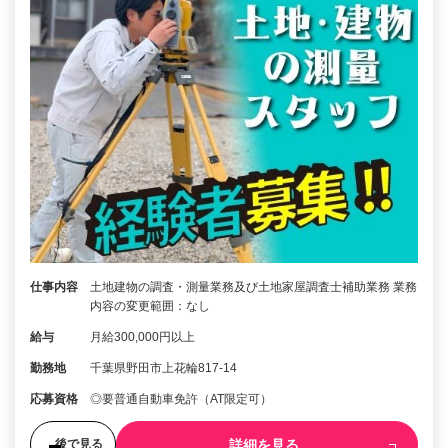
仕事内容
土地建物の調査・測量業務及び土地家屋調査士補助業務 業務
内容の変更範囲：なし
給与
月給300,000円以上
勤務地
千葉県野田市上花輪817-14
応募資格
◎要普通自動車免許（AT限定可）
詳細を見る
後で見る