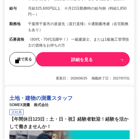
給与
月給325,600円以上 ※月22日勤務時の給与例（時給1,850
円～）
勤務地
千葉県千葉市の派遣先（直行直帰）※通勤圏考慮（在宅勤務
もあり）
応募資格
《60代・70代活躍中！》 一級建築士、または1級施工管理技
士の資格をお持ちの方
詳細を見る
後で見る
更新日： 2026/06/25 掲載終了日： 2027/07/31
土地・建物の測量スタッフ
SOMEX測量 株式会社
正社員
【年間休日123日：土・日・祝】経験者歓迎！経験を活か
して働きませんか！