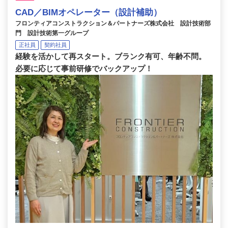
CAD／BIMオペレーター（設計補助）
フロンティアコンストラクション＆パートナーズ株式会社 設計技術部
門 設計技術第一グループ
正社員
契約社員
経験を活かして再スタート。ブランク有可、年齢不問。
必要に応じて事前研修でバックアップ！