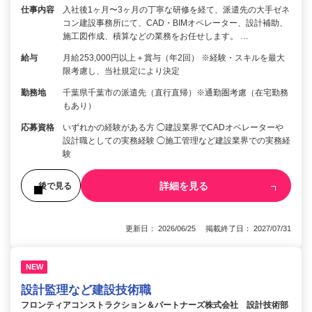
仕事内容
入社後1ヶ月〜3ヶ月の丁寧な研修を経て、派遣先の大手ゼネ
コン建設事務所にて、CAD・BIMオペレーター、設計補助、
施工図作成、積算などの業務をお任せします。 …
給与
月給253,000円以上＋賞与（年2回） ※経験・スキルを最大
限考慮し、当社規定により決定
勤務地
千葉県千葉市の派遣先（直行直帰）※通勤圏考慮（在宅勤務
もあり）
応募資格
いずれかの経験がある方 ◯建設業界でCADオペレーターや
設計職としての実務経験 ◯施工管理など建設業界での実務経
験
詳細を見る
後で見る
更新日： 2026/06/25 掲載終了日： 2027/07/31
NEW
設計監理など建設技術職
フロンティアコンストラクション＆パートナーズ株式会社 設計技術部