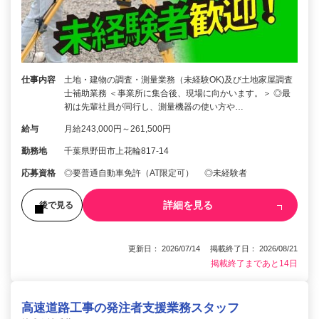
仕事内容
土地・建物の調査・測量業務（未経験OK)及び土地家屋調査
士補助業務 ＜事業所に集合後、現場に向かいます。＞ ◎最
初は先輩社員が同行し、測量機器の使い方や…
給与
月給243,000円～261,500円
勤務地
千葉県野田市上花輪817-14
応募資格
◎要普通自動車免許（AT限定可） ◎未経験者
詳細を見る
後で見る
更新日： 2026/07/14 掲載終了日： 2026/08/21
掲載終了まであと14日
高速道路工事の発注者支援業務スタッフ