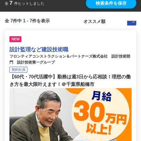
7
検索条件を保存
全
件ヒットしました
7
1
-
7
全
件中
件を表示
NEW
設計監理など建設技術職
フロンティアコンストラクション＆パートナーズ株式会社 設計技術部
門 設計技術第一グループ
契約社員
【60代・70代活躍中】勤務は週3日から応相談！理想の働
き方を最大限叶えます！＠千葉県船橋市