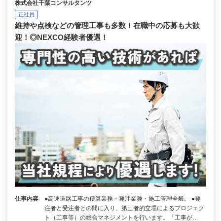
株式会社千葉コンサルタンツ
正社員
維持や点検などの管理工事も多数！在職中の応募も大歓
迎！◎NEXCO経験者優遇！
仕事内容
●高速道路工事の積算業務・発注業務・施工管理全般。 ●発
注者と受注者との間に入り、第三者的立場によるプロジェク
ト（工事等）の総合マネジメントを行います。「工事が…