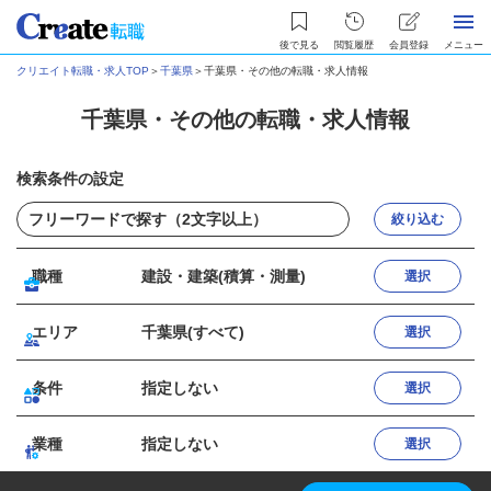
後で見る
閲覧履歴
会員登録
メニュー
クリエイト転職・求人TOP
＞
千葉県
＞
千葉県・その他の転職・求人情報
千葉県・その他の転職・求人情報
検索条件の設定
絞り込む
職種
建設・建築(積算・測量)
選択
エリア
千葉県(すべて)
選択
条件
指定しない
選択
業種
指定しない
選択