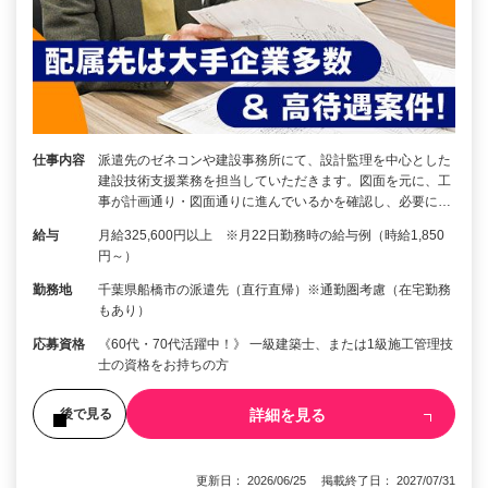
仕事内容
派遣先のゼネコンや建設事務所にて、設計監理を中心とした
建設技術支援業務を担当していただきます。図面を元に、工
事が計画通り・図面通りに進んでいるかを確認し、必要に…
給与
月給325,600円以上 ※月22日勤務時の給与例（時給1,850
円～）
勤務地
千葉県船橋市の派遣先（直行直帰）※通勤圏考慮（在宅勤務
もあり）
応募資格
《60代・70代活躍中！》 一級建築士、または1級施工管理技
士の資格をお持ちの方
詳細を見る
後で見る
更新日： 2026/06/25 掲載終了日： 2027/07/31