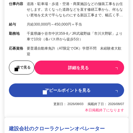
仕事内容
道路・駐車場・歩道・空港・商業施設などの舗装工事をお任
せします。古くなった道路などを直す修繕工事から、何もな
い更地を丈夫で平らなものにする新設工事まで、幅広く手…
給与
月給300,000円～450,000円＋手当
勤務地
千葉県鎌ケ谷市中沢359-8／JR武蔵野線「市川大野駅」より
車で10分（各バス停から徒歩5分）
応募資格
要普通自動車免許（AT限定でOK）学歴不問 未経験者大歓
迎
詳細を見る
後で見る
アピールポイントを見る
更新日： 2026/08/03 掲載終了日： 2026/08/07
本日掲載終了になります
建設会社のクローラクレーンオペレーター