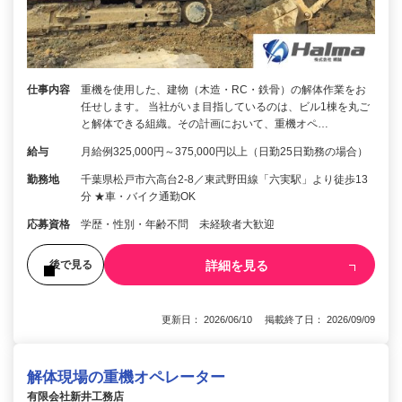
仕事内容
重機を使用した、建物（木造・RC・鉄骨）の解体作業をお
任せします。 当社がいま目指しているのは、ビル1棟を丸ご
と解体できる組織。その計画において、重機オペ…
給与
月給例325,000円～375,000円以上（日勤25日勤務の場合）
勤務地
千葉県松戸市六高台2-8／東武野田線「六実駅」より徒歩13
分 ★車・バイク通勤OK
応募資格
学歴・性別・年齢不問 未経験者大歓迎
詳細を見る
後で見る
更新日： 2026/06/10 掲載終了日： 2026/09/09
解体現場の重機オペレーター
有限会社新井工務店