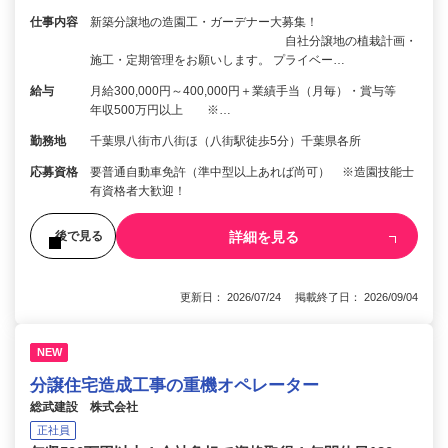
仕事内容
新築分譲地の造園工・ガーデナー大募集！
自社分譲地の植栽計画・
施工・定期管理をお願いします。 プライベー…
給与
月給300,000円～400,000円＋業績手当（月毎）・賞与等
年収500万円以上 ※…
勤務地
千葉県八街市八街ほ（八街駅徒歩5分）千葉県各所
応募資格
要普通自動車免許（準中型以上あれば尚可） ※造園技能士
有資格者大歓迎！
詳細を見る
後で見る
更新日： 2026/07/24 掲載終了日： 2026/09/04
NEW
分譲住宅造成工事の重機オペレーター
総武建設 株式会社
正社員