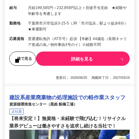
給与
月給199,585円～232,859円以上＋別途手当支給 ★経験や
年齢等を考慮します
勤務地
千葉県市川市塩浜3-15-5（JR「市川塩浜」駅より徒歩8分）
★車通勤可
応募資格
普通運転免許（AT不可）必須 【年齢】44歳迄（長期キャリ
ア形成の為／例外事由3号のイ）※経験不問
詳細を見る
後で見る
更新日： 2026/06/25 掲載終了日： 2027/03/19
建設系産業廃棄物の処理施設での軽作業スタッフ
資源循環推進センター（黒姫 船橋工場）
正社員
【将来安定！】無資格・未経験で飛び込む！リサイクル
業界デビューは働きやすさを追求し続ける当社で！