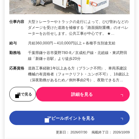
仕事内容
大型トレーラーやトラックの走行によって、ひび割れなどの
ダメージを受けた道路を補修する「路面掘削重機」のオペレ
ーターをお任せします。公共工事が中心です。 ★…
給与
月給360,000円～410,000円以上＋各種手当別途支給
勤務地
千葉県鎌ケ谷市粟野780-8／京成松戸線・北総線・東武野田
線「新鎌ヶ谷駅」より徒歩20分
応募資格
道路工事経験1年以上ある方（ブランク不問）、車両系建設
機械の有資格者（フォークリフト・ユンボ不可）、18歳以上
（深夜勤務があるため／例外事由2号）、夜勤できる方…
詳細を見る
後で見る
アピールポイントを見る
更新日： 2026/07/30 掲載終了日： 2026/10/09