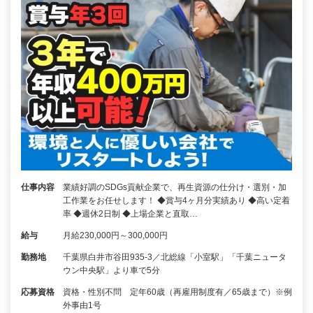
仕事内容
業績好調のSDGs貢献企業で、再生資源の仕分け・選別・加
工作業をお任せします！ ◆賞与4ヶ月分実績あり ◆高い定着
率 ◆週休2日制 ◆上場企業と直取…
給与
月給230,000円～300,000円
勤務地
千葉県白井市谷田935-3／北総線「小室駅」「千葉ニュータ
ウン中央駅」より車で5分
応募資格
資格・性別不問 定年60歳（再雇用制度有／65歳まで）※例
外事由1号