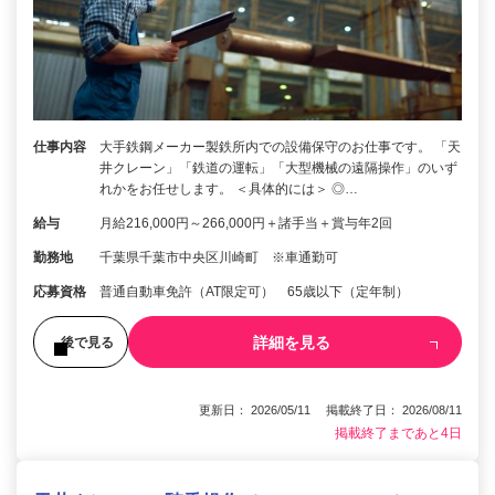
仕事内容
大手鉄鋼メーカー製鉄所内での設備保守のお仕事です。 「天
井クレーン」「鉄道の運転」「大型機械の遠隔操作」のいず
れかをお任せします。 ＜具体的には＞ ◎…
給与
月給216,000円～266,000円＋諸手当＋賞与年2回
勤務地
千葉県千葉市中央区川崎町 ※車通勤可
応募資格
普通自動車免許（AT限定可） 65歳以下（定年制）
詳細を見る
後で見る
更新日： 2026/05/11 掲載終了日： 2026/08/11
掲載終了まであと4日