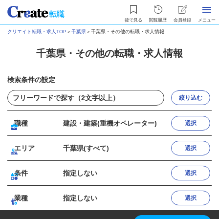
後で見る
閲覧履歴
会員登録
メニュー
クリエイト転職・求人TOP
＞
千葉県
＞
千葉県・その他の転職・求人情報
千葉県・その他の転職・求人情報
検索条件の設定
絞り込む
職種
建設・建築(重機オペレーター)
選択
エリア
千葉県(すべて)
選択
条件
指定しない
選択
業種
指定しない
選択