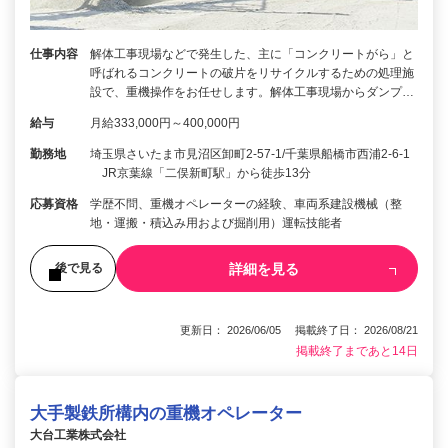
仕事内容
解体工事現場などで発生した、主に「コンクリートがら」と
呼ばれるコンクリートの破片をリサイクルするための処理施
設で、重機操作をお任せします。解体工事現場からダンプ…
給与
月給333,000円～400,000円
勤務地
埼玉県さいたま市見沼区卸町2-57-1/千葉県船橋市西浦2-6-1
JR京葉線「二俣新町駅」から徒歩13分
応募資格
学歴不問、重機オペレーターの経験、車両系建設機械（整
地・運搬・積込み用および掘削用）運転技能者
詳細を見る
後で見る
更新日： 2026/06/05 掲載終了日： 2026/08/21
掲載終了まであと14日
大手製鉄所構内の重機オペレーター
大台工業株式会社