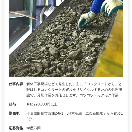
仕事内容
解体工事現場などで発生した、主に「コンクリートがら」と
呼ばれるコンクリートの破片をリサイクルするための処理施
設で、分別作業をお任せします。コツコツ・モクモク作業…
給与
月給290,000円以上
勤務地
千葉県船橋市西浦2-6-1（JR京葉線「二俣新町駅」から徒歩1
3分）
応募資格
学歴不問