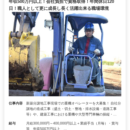
年収500万円以上！会社負担で資格取得！年間休日120
日！職人として更に成長し長く活躍出来る職場環境
仕事内容
新築分譲地工事現場での重機オペレーターを大募集！ 自社分
譲地の造成工事（盛土・切土・整地・排水設備・道路工事
等）や、建築工事における重機や大型専門車輛の操縦・…
給与
月給300,000円～400,000円以上＋業績手当（月毎）・賞与
等 年収500万円以上 …