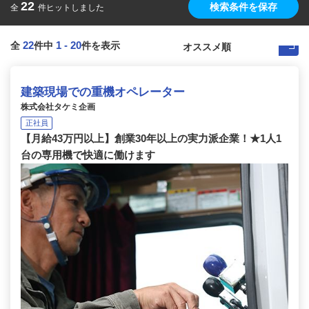
22
検索条件を保存
全
件ヒットしました
22
1
-
20
全
件中
件を表示
建築現場での重機オペレーター
株式会社タケミ企画
正社員
【月給43万円以上】創業30年以上の実力派企業！★1人1
台の専用機で快適に働けます