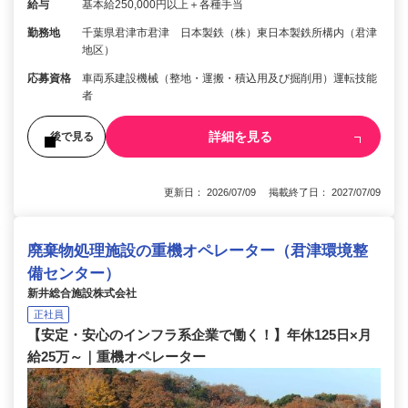
給与
基本給250,000円以上＋各種手当
勤務地
千葉県君津市君津 日本製鉄（株）東日本製鉄所構内（君津
地区）
応募資格
車両系建設機械（整地・運搬・積込用及び掘削用）運転技能
者
詳細を見る
後で見る
更新日： 2026/07/09 掲載終了日： 2027/07/09
廃棄物処理施設の重機オペレーター（君津環境整
備センター）
新井総合施設株式会社
正社員
【安定・安心のインフラ系企業で働く！】年休125日×月
給25万～｜重機オペレーター