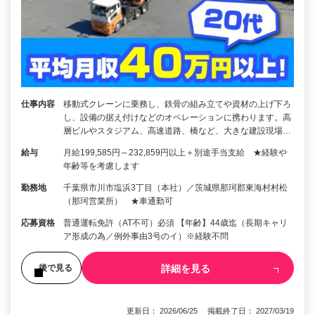
仕事内容
移動式クレーンに乗務し、鉄骨の組み立てや資材の上げ下ろ
し、設備の据え付けなどのオペレーションに携わります。高
層ビルやスタジアム、高速道路、橋など、大きな建設現場…
給与
月給199,585円～232,859円以上＋別途手当支給 ★経験や
年齢等を考慮します
勤務地
千葉県市川市塩浜3丁目（本社）／茨城県那珂郡東海村村松
（那珂営業所） ★車通勤可
応募資格
普通運転免許（AT不可）必須 【年齢】44歳迄（長期キャリ
ア形成の為／例外事由3号のイ）※経験不問
詳細を見る
後で見る
更新日： 2026/06/25 掲載終了日： 2027/03/19