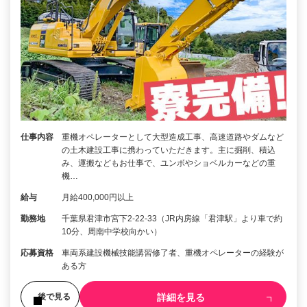
仕事内容
重機オペレーターとして大型造成工事、高速道路やダムなど
の土木建設工事に携わっていただきます。主に掘削、積込
み、運搬などもお仕事で、ユンボやショベルカーなどの重
機…
給与
月給400,000円以上
勤務地
千葉県君津市宮下2-22-33（JR内房線「君津駅」より車で約
10分、周南中学校向かい）
応募資格
車両系建設機械技能講習修了者、重機オペレーターの経験が
ある方
詳細を見る
後で見る