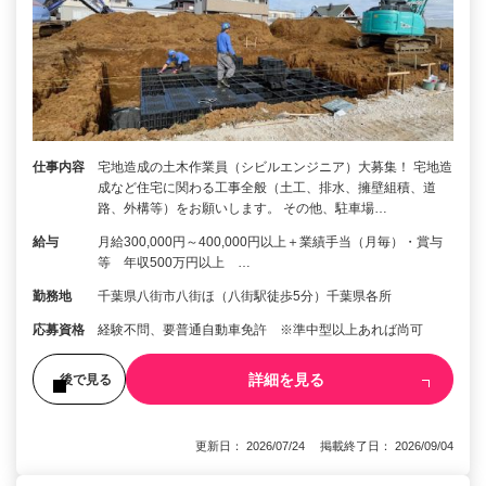
仕事内容
宅地造成の土木作業員（シビルエンジニア）大募集！ 宅地造
成など住宅に関わる工事全般（土工、排水、擁壁組積、道
路、外構等）をお願いします。 その他、駐車場…
給与
月給300,000円～400,000円以上＋業績手当（月毎）・賞与
等 年収500万円以上 …
勤務地
千葉県八街市八街ほ（八街駅徒歩5分）千葉県各所
応募資格
経験不問、要普通自動車免許 ※準中型以上あれば尚可
詳細を見る
後で見る
更新日： 2026/07/24 掲載終了日： 2026/09/04