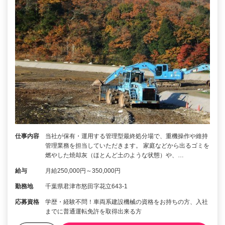
仕事内容
当社が保有・運用する管理型最終処分場で、重機操作や維持
管理業務を担当していただきます。 家庭などから出るゴミを
燃やした焼却灰（ほとんど土のような状態）や、…
給与
月給250,000円～350,000円
勤務地
千葉県君津市怒田字花立643-1
応募資格
学歴・経験不問！車両系建設機械の資格をお持ちの方、入社
までに普通運転免許を取得出来る方