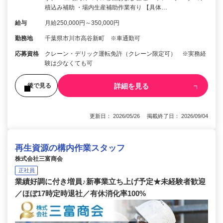
積込み補助 ・場内生産補助作業有り 【具体…
給与
月給250,000円～350,000円
勤務地
千葉県市川市高谷新町 ※車通勤可
応募資格
クレーン・デリック運転免許（クレーン限定可） ※実務経
験は少なくても可
詳細を見る
後で見る
更新日： 2026/05/26 掲載終了日： 2026/09/04
再生資源の構内作業スタッフ
株式会社三富商会
正社員
業績好調に付き増員♪新事業立ち上げ予定★未経験者歓迎
／ほぼ17時定時退社／有休消化率100%