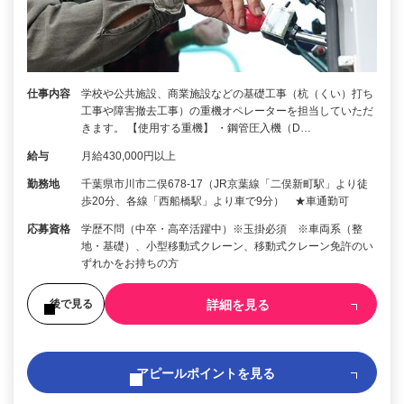
仕事内容
学校や公共施設、商業施設などの基礎工事（杭（くい）打ち
工事や障害撤去工事）の重機オペレーターを担当していただ
きます。 【使用する重機】 ・鋼管圧入機（D…
給与
月給430,000円以上
勤務地
千葉県市川市二俣678-17（JR京葉線「二俣新町駅」より徒
歩20分、各線「西船橋駅」より車で9分） ★車通勤可
応募資格
学歴不問（中卒・高卒活躍中）※玉掛必須 ※車両系（整
地・基礎）、小型移動式クレーン、移動式クレーン免許のい
ずれかをお持ちの方
詳細を見る
後で見る
アピールポイントを見る