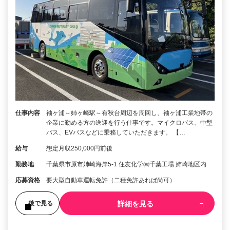
仕事内容
袖ヶ浦～姉ヶ崎駅～有秋台周辺を周回し、袖ヶ浦工業地帯の
企業に勤める方の送迎を行う仕事です。マイクロバス、中型
バス、EVバスなどに乗務していただきます。 【…
給与
想定月収250,000円前後
勤務地
千葉県市原市姉崎海岸5-1 住友化学㈱千葉工場 姉崎地区内
応募資格
要大型自動車運転免許（二種免許あれば尚可）
詳細を見る
後で見る