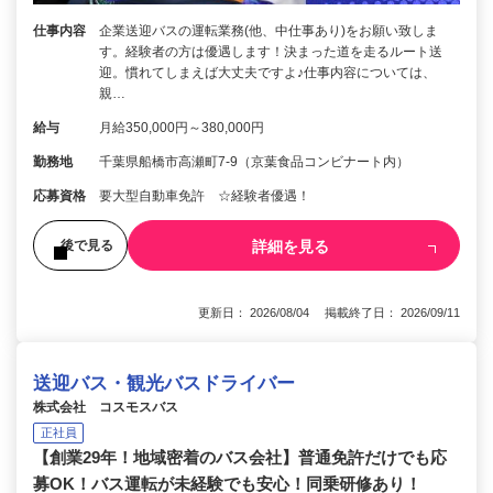
仕事内容
企業送迎バスの運転業務(他、中仕事あり)をお願い致しま
す。経験者の方は優遇します！決まった道を走るルート送
迎。慣れてしまえば大丈夫ですよ♪仕事内容については、
親…
給与
月給350,000円～380,000円
勤務地
千葉県船橋市高瀬町7-9（京葉食品コンビナート内）
応募資格
要大型自動車免許 ☆経験者優遇！
詳細を見る
後で見る
更新日： 2026/08/04 掲載終了日： 2026/09/11
送迎バス・観光バスドライバー
株式会社 コスモスバス
正社員
【創業29年！地域密着のバス会社】普通免許だけでも応
募OK！バス運転が未経験でも安心！同乗研修あり！