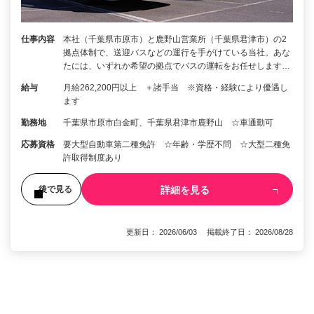
仕事内容
本社（千葉県市原市）と鹿野山営業所（千葉県君津市）の2
拠点体制で、送迎バスなどの運行を手がけている当社。あな
たには、いずれか希望の拠点でバスの運転をお任せします…
給与
月給262,200円以上 ＋諸手当 ※資格・経験により優遇し
ます
勤務地
千葉県市原市白金町、千葉県君津市鹿野山 ☆車通勤可
応募資格
要大型自動車第二種免許 ☆年齢・学歴不問 ☆大型二種免
許取得制度あり
詳細を見る
後で見る
更新日： 2026/06/03 掲載終了日： 2026/08/28
1