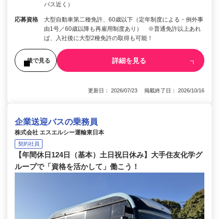
パス近く）
応募資格
大型自動車第二種免許、60歳以下（定年制度による・例外事
由1号／60歳以降も再雇用制度あり） ※普通免許以上あれ
ば、入社後に大型2種免許の取得も可能！
詳細を見る
後で見る
更新日： 2026/07/23 掲載終了日： 2026/10/16
企業送迎バスの乗務員
株式会社 エスエルシー運輸東日本
契約社員
【年間休日124日（基本）土日祝日休み】大手住友化学グ
ループで「資格を活かして」働こう！