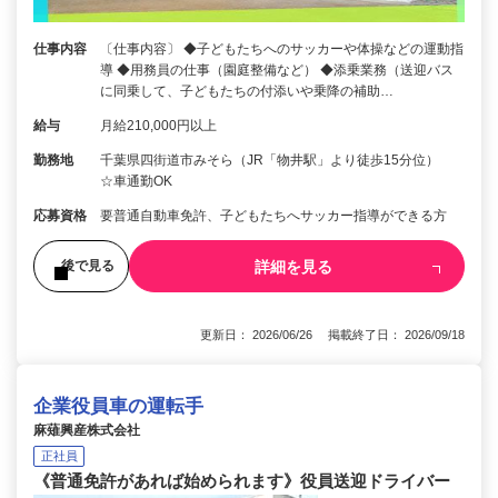
仕事内容
〔仕事内容〕 ◆子どもたちへのサッカーや体操などの運動指
導 ◆用務員の仕事（園庭整備など） ◆添乗業務（送迎バス
に同乗して、子どもたちの付添いや乗降の補助…
給与
月給210,000円以上
勤務地
千葉県四街道市みそら（JR「物井駅」より徒歩15分位）
☆車通勤OK
応募資格
要普通自動車免許、子どもたちへサッカー指導ができる方
詳細を見る
後で見る
更新日： 2026/06/26 掲載終了日： 2026/09/18
企業役員車の運転手
麻薙興産株式会社
正社員
《普通免許があれば始められます》役員送迎ドライバー