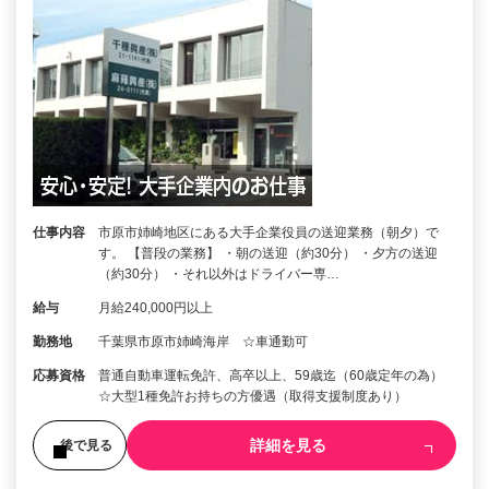
仕事内容
市原市姉崎地区にある大手企業役員の送迎業務（朝夕）で
す。 【普段の業務】 ・朝の送迎（約30分） ・夕方の送迎
（約30分） ・それ以外はドライバー専…
給与
月給240,000円以上
勤務地
千葉県市原市姉崎海岸 ☆車通勤可
応募資格
普通自動車運転免許、高卒以上、59歳迄（60歳定年の為）
☆大型1種免許お持ちの方優遇（取得支援制度あり）
詳細を見る
後で見る