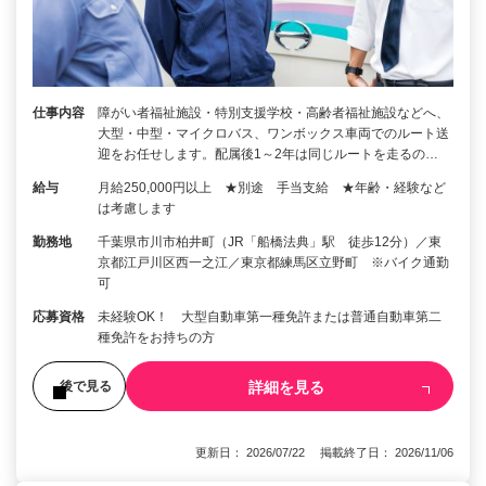
仕事内容
障がい者福祉施設・特別支援学校・高齢者福祉施設などへ、
大型・中型・マイクロバス、ワンボックス車両でのルート送
迎をお任せします。配属後1～2年は同じルートを走るの…
給与
月給250,000円以上 ★別途 手当支給 ★年齢・経験など
は考慮します
勤務地
千葉県市川市柏井町（JR「船橋法典」駅 徒歩12分）／東
京都江戸川区西一之江／東京都練馬区立野町 ※バイク通勤
可
応募資格
未経験OK！ 大型自動車第一種免許または普通自動車第二
種免許をお持ちの方
詳細を見る
後で見る
更新日： 2026/07/22 掲載終了日： 2026/11/06