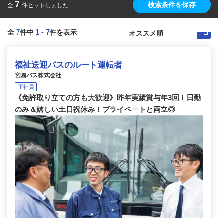
7
検索条件を保存
全
件ヒットしました
7
1
-
7
全
件中
件を表示
福祉送迎バスのルート運転者
宮園バス株式会社
正社員
《免許取り立ての方も大歓迎》昨年実績賞与年3回！日勤
のみ＆嬉しい土日祝休み！プライベートと両立◎