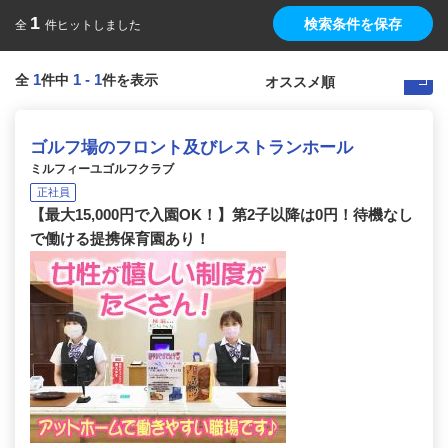
1
検索条件を保存
全
件ヒットしました
1
1
-
1
全
件中
件を表示
ゴルフ場のフロント及びレストランホール
ミルフィーユゴルフクラブ
正社員
【最大15,000円で入園OK！】第2子以降は0円！待機なし
で働ける提携保育園あり！