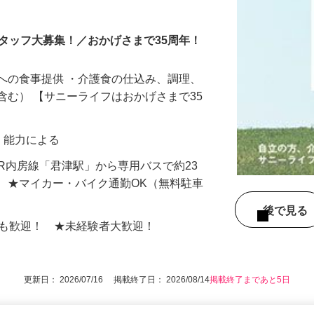
タッフ
タッフ大募集！／おかげさまで35周年！
への食事提供 ・介護食の仕込み、調理、
含む） 【サニーライフはおかげさまで35
験・能力による
（JR内房線「君津駅」から専用バスで約23
 ★マイカー・バイク通勤OK（無料駐車
後で見
上も歓迎！ ★未経験者大歓迎！
更新日： 2026/07/16 掲載終了日： 2026/08/14
掲載終了まであと5日