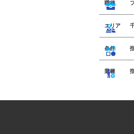
職種
エリア
条件
業種