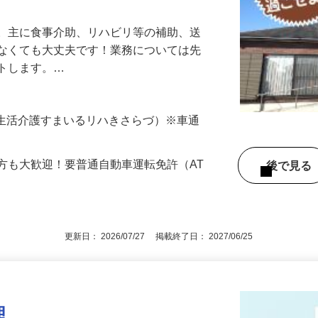
す。主に食事介助、リハビリ等の補助、送
はなくても大丈夫です！業務については先
ートします。…
7（生活介護すまいるリハきさらづ）※車通
方も大歓迎！要普通自動車運転免許（AT
後で見
更新日： 2026/07/27 掲載終了日： 2027/06/25