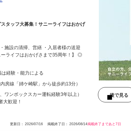
理
ングスタッフ大募集！サニーライフはおかげ
 ・施設の清掃、営繕 ・入居者様の送迎
ニーライフはおかげさまで35周年！】 ◎
給与幅は経験・能力による
（JR内房線「姉ケ崎駅」から徒歩約13分）
可、ワンボックスカー運転経験3年以上）
後で見
験者大歓迎！