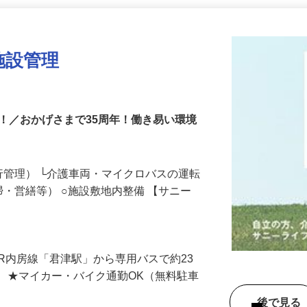
更新日： 2026/07/16 掲載終了日： 2026/08/14
掲載終了まであと7日
施設管理
！／おかげさまで35周年！働き易い環境
行管理） └介護車両・マイクロバスの運転
掃・営繕等） ○施設敷地内整備 【サニー
（JR内房線「君津駅」から専用バスで約23