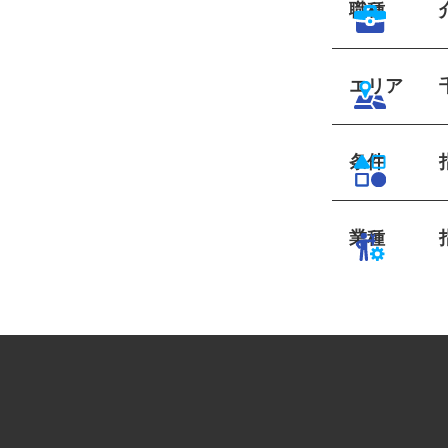
職種
エリア
条件
業種