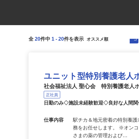
全
20
件中
1
-
20
件を表示
ユニット型特別養護老人
社会福祉法人 聖心会 特別養護老人
正社員
日勤のみ◇施設未経験歓迎◇良好な人間
仕事内容
駅チカ＆地元密着の特別養
務をお任せします。 ※オンコ