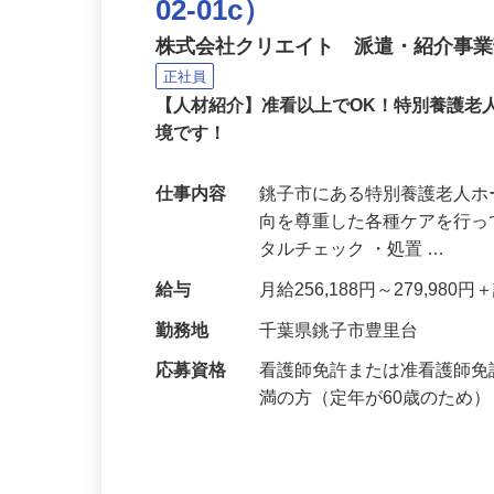
特別養護老人ホームでの看
02-01c）
株式会社クリエイト 派遣・紹介事
正社員
【人材紹介】准看以上でOK！特別養護老
境です！
仕事内容
銚子市にある特別養護老人
向を尊重した各種ケアを行っ
タルチェック ・処置 …
給与
月給256,188円～279,980
勤務地
千葉県銚子市豊里台
応募資格
看護師免許または准看護師免
満の方（定年が60歳のため