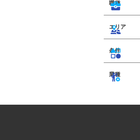
職種
エリア
条件
業種