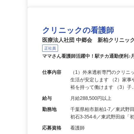
クリニックの看護師
医療法人社団 中郷会 新柏クリニッ
正社員
ママさん看護師活躍中！駅チカ通勤便利♪
仕事内容
（1）外来透析専門のクリニ
生活が安定します （2）家
裕を持って働けます （3）
給与
月給288,500円以上
勤務地
千葉県柏市新柏1-7／東武
初石3-354-6／東武野田線