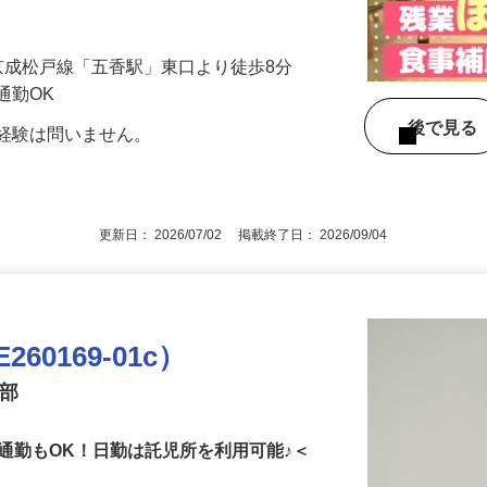
1／京成松戸線「五香駅」東口より徒歩8分
通勤OK
後で見
の経験は問いません。
更新日： 2026/07/02 掲載終了日： 2026/09/04
0169-01c）
業部
通勤もOK！日勤は託児所を利用可能♪＜