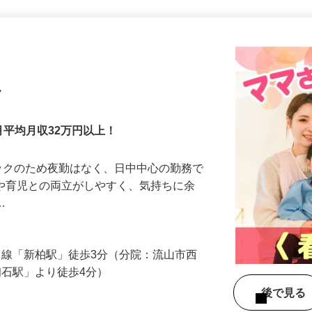
更新日： 2026/05/26 掲載終了日： 2026/09/04
ク
月平均月収32万円以上！
ックのため夜勤はなく、日中中心の勤務で
事や育児との両立がしやすく、気持ちに余
子…
野田線「新柏駅」徒歩3分（分院：流山市西
「初石駅」より徒歩4分）