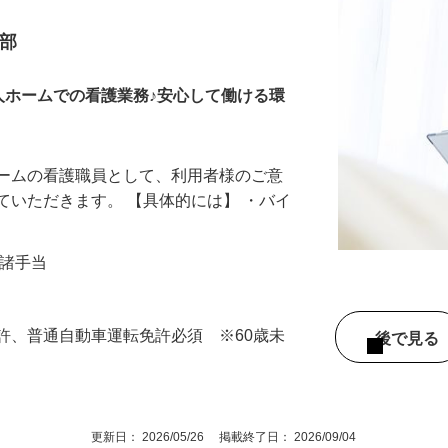
護スタッフ（CRE2501
業部
人ホームでの看護業務♪安心して働ける環
ホームの看護職員として、利用者様のご意
ていただきます。 【具体的には】 ・バイ
円＋諸手当
許、普通自動車運転免許必須 ※60歳未
後で見
）