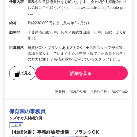
仕事内容
事務や学童指導業務をお願いします。 会社紹介動画配信中！
お気軽にご相談ください。 https://v.classtream.jp/create-gro
u…
給与
月給230,000円以上（賞与年2ヶ月分）
勤務地
千葉県流山市江戸川台東／東武野田線「江戸川台駅」より徒
歩3分
応募資格
無資格OK・ブランクある方もOK ★男性スタッフが元気に
職場を盛り上げています！☆現在非正規で、正職員をお考え
の方大歓迎！ ☆接客経験を活かしているスタッフもい…
詳細を見る
後で見る
更新日： 2026/06/25 掲載終了日： 2027/04/02
保育園の事務員
クズオカ人材紹介所
正社員
【4週8休制】事務経験者優遇 ブランクOK