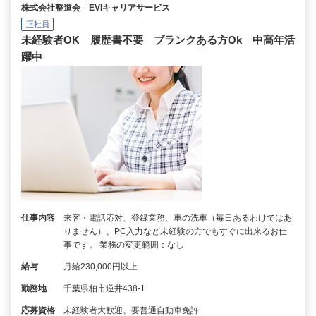
株式会社整道会 EVIキャリアサービス
正社員
未経験者OK 履歴書不要 ブランクある方Ok 中高年活
躍中
仕事内容
来客・電話応対、登録業務、車の洗車（毎日あるわけではあ
りません）、PC入力など未経験の方でもすぐに出来るお仕
事です。 業務の変更範囲：なし
給与
月給230,000円以上
勤務地
千葉県柏市逆井438-1
応募資格
未経験者大歓迎、要普通自動車免許