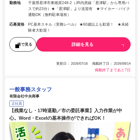
勤務地
千葉県君津市東猪原248-2（JR内房線「君津駅」から専用バ
スで約23分）★「君津駅」より送迎有 ★マイカー・バイク
通勤OK（無料駐車場有）
応募資格
PC基本スキル（実務レベル） ★60歳以上も歓迎！ ★未経
験者大歓迎！
詳細を見る
後で見る
更新日： 2026/07/16 掲載終了日： 2026/08/14
掲載終了まであと7日
一般事務スタッフ
有限会社中央商事
正社員
【残業なし・17時退勤／市の委託事業】入力作業が中
心。Word・Excelの基本操作ができればOK！