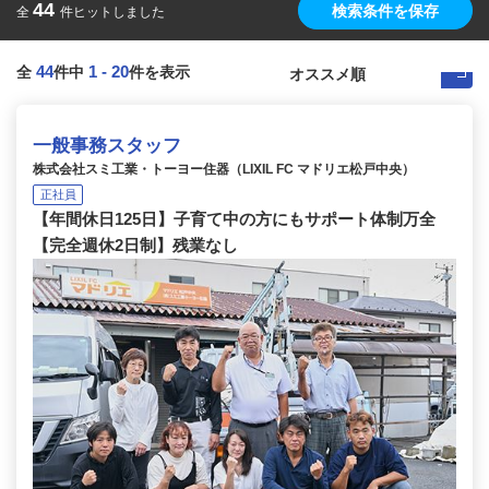
44
検索条件を保存
全
件ヒットしました
44
1
-
20
全
件中
件を表示
一般事務スタッフ
株式会社スミ工業・トーヨー住器（LIXIL FC マドリエ松戸中央）
正社員
【年間休日125日】子育て中の方にもサポート体制万全
【完全週休2日制】残業なし