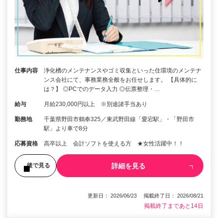
仕事内容
浄化槽のメンテナンスやゴミ収集といった住環境のメンテナ
ンス会社にて、事務業務全般をお任せします。 【具体的に
は？】 ◎PCでのデータ入力 ◎伝票整理・…
給与
月給230,000円以上 ※別途諸手当あり
勤務地
千葉県野田市鶴奉325／東武野田線「愛宕駅」・「野田市
駅」より車で8分
応募資格
高卒以上 会計ソフトを使える方 ★女性活躍中！！
詳細を見る
後で見る
更新日： 2026/06/23 掲載終了日： 2026/08/21
掲載終了まであと14日