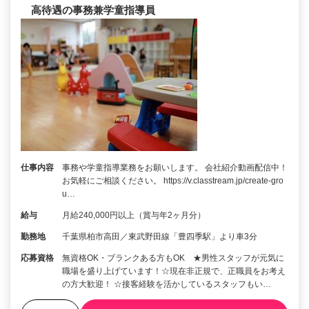
高待遇の事務兼学童指導員
仕事内容
事務や学童指導業務をお願いします。 会社紹介動画配信中！
お気軽にご相談ください。 https://v.classtream.jp/create-gro
u…
給与
月給240,000円以上（賞与年2ヶ月分）
勤務地
千葉県柏市高田／東武野田線「豊四季駅」より車3分
応募資格
無資格OK・ブランクある方もOK ★男性スタッフが元気に
職場を盛り上げています！☆現在非正規で、正職員をお考え
の方大歓迎！ ☆接客経験を活かしているスタッフもい…