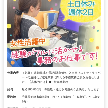
仕事内容
＜急募＞ 書類作成や電話応対の他、入出庫リストやドライバ
ーへの連絡など運送業務に関わる事務業務全般をお任せしま
す。 【具体的には】 ■一般事務業務 …
給与
月給180,000円 ※経験・能力を考慮のうえ決定いたします
勤務地
千葉県船橋市南海神1丁目7-5（京葉線「二俣新町」から車で
8分）