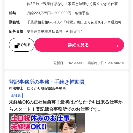
休2日制で残業ほぼなし！家庭と無理なく両立できる仕事…
給与
月給223,725円～300,000円＋各種手当
勤務地
千葉県柏市柏6-6-18／「柏駅」東口より徒歩9分／車通勤可
応募資格
要普通自動車運転免許（AT限定可）
詳細を見る
後で見る
更新日： 2026/05/08 掲載終了日： 2027/04/30
登記事務所の事務・手続き補助員
司法書士 ゆうかり登記綜合事務所
正社員
未経験OKの正社員急募！最初はどなたでも出来る仕事か
らスタート！登記綜合事務所でのお仕事です。