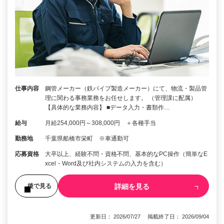
仕事内容
鋼管メーカー（鉄パイプ製造メーカー）にて、物流・製品管
理に関わる事務業務をお任せします。 （管理課に配属）
【具体的な業務内容】 ■データ入力・書類作…
給与
月給254,000円～308,000円 ＋各種手当
勤務地
千葉県船橋市栄町 ※車通勤可
応募資格
大卒以上、経験不問・資格不問、基本的なPC操作（簡単なE
xcel・Word及び社内システムの入力を含む）
詳細を見る
後で見る
更新日： 2026/07/27 掲載終了日： 2026/09/04