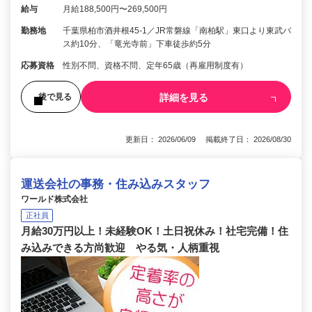
給与
月給188,500円〜269,500円
勤務地
千葉県柏市酒井根45-1／JR常磐線「南柏駅」東口より東武バ
ス約10分、「竜光寺前」下車徒歩約5分
応募資格
性別不問、資格不問、定年65歳（再雇用制度有）
詳細を見る
後で見る
更新日： 2026/06/09 掲載終了日： 2026/08/30
運送会社の事務・住み込みスタッフ
ワールド株式会社
正社員
月給30万円以上！未経験OK！土日祝休み！社宅完備！住
み込みできる方尚歓迎 やる気・人柄重視