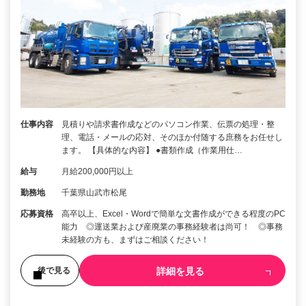
仕事内容
見積りや請求書作成などのパソコン作業、伝票の処理・整
理、電話・メールの応対、そのほか付随する庶務をお任せし
ます。 【具体的な内容】 ●書類作成（作業用仕…
給与
月給200,000円以上
勤務地
千葉県山武市松尾
応募資格
高卒以上、Excel・Wordで簡単な文書作成ができる程度のPC
能力 ◎運送業および産廃業の事務経験者は尚可！ ◎事務
未経験の方も、まずはご相談ください！
詳細を見る
後で見る