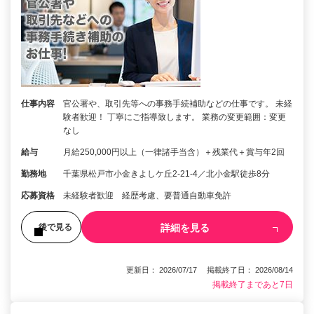
仕事内容
官公署や、取引先等への事務手続補助などの仕事です。 未経
験者歓迎！ 丁寧にご指導致します。 業務の変更範囲：変更
なし
給与
月給250,000円以上（一律諸手当含）＋残業代＋賞与年2回
勤務地
千葉県松戸市小金きよしケ丘2-21-4／北小金駅徒歩8分
応募資格
未経験者歓迎 経歴考慮、要普通自動車免許
詳細を見る
後で見る
更新日： 2026/07/17 掲載終了日： 2026/08/14
掲載終了まであと7日