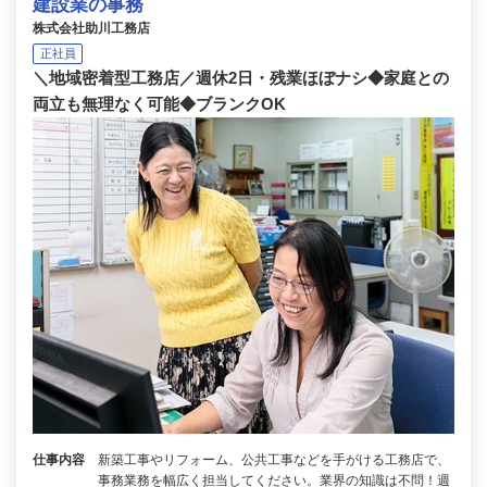
建設業の事務
株式会社助川工務店
正社員
＼地域密着型工務店／週休2日・残業ほぼナシ◆家庭との
両立も無理なく可能◆ブランクOK
仕事内容
新築工事やリフォーム、公共工事などを手がける工務店で、
事務業務を幅広く担当してください。業界の知識は不問！週