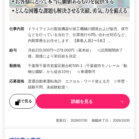
仕事内容
ドライアイスの製造機器や加工機械の開発および販売、保守
などを行っている当社で、伝票発行や問い合わせ対応など、
内勤業務をお任せします。【募集人員2〜3名】 …
給与
月給220,000円〜279,000円（基本給） ☆試用期間終了
後、面接により初任給を決定…
勤務地
千葉県千葉市若葉区殿台町595-1（千葉都市モノレール「動
物公園駅」から徒歩10分） ☆車通勤可
応募資格
普通自動車運転免許 エクセル・ワード使える方 ☆学歴・
経験不問、未経験歓迎！
詳細を見る
後で見る
更新日： 2026/07/30 掲載終了日： 2026/10/30