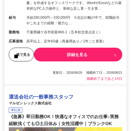
書」を作成するオフィスワークです。 WordやExcelなどの基
本的なPC入力操作と、単純な足し算・引き算…
給与
月給260,000円～330,000円 ※左記の幅の中で、前職給与
やこれまでの経験・能力な…
勤務地
千葉県鎌ケ谷市初富866-1（五本松交差点近く）
応募資格
高卒以上、定年60歳（再雇用あり／1年ごと更新）
詳細を見る
後で見る
更新日： 2026/06/26 掲載終了日： 2026/08/21
掲載終了まであと14日
運送会社の一般事務スタッフ
マルゼン レックス株式会社
準社員
《急募》即日勤務OK！快適なオフィスでのお仕事♪実務
経験浅くても◎土日休み｜女性活躍中｜ブランクOK