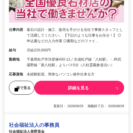
仕事内容
墓石の設計・施工、販売を手がける当社で事務スタッフとし
て活躍してください。 【下記のような仕事をお任せ！】 ◎
申込書などの入力作業 ◎書類などのファイ…
給与
月給220,000円
勤務地
千葉県松戸市河原塚400-12／京成松戸線「八柱駅」・JR武
蔵野線「新八柱駅」よりバス5分（八柱霊園参道沿い）
応募資格
未経験歓迎、簡単なパソコン操作出来る方
詳細を見る
後で見る
更新日： 2026/06/25 掲載終了日： 2026/08/28
社会福祉法人の事務員
社会福祉法人美野里会