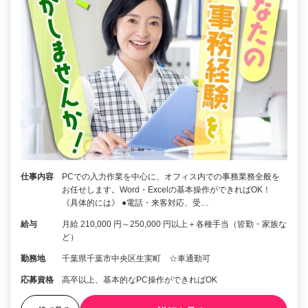
仕事内容
PCでの入力作業を中心に、オフィス内での事務業務全般を
お任せします。Word・Excelの基本操作ができればOK！
《具体的には》 ●電話・来客対応、受…
給与
月給 210,000 円～250,000 円以上＋各種手当（皆勤・家族な
ど）
勤務地
千葉県千葉市中央区生実町 ☆車通勤可
応募資格
高卒以上、基本的なPC操作ができればOK